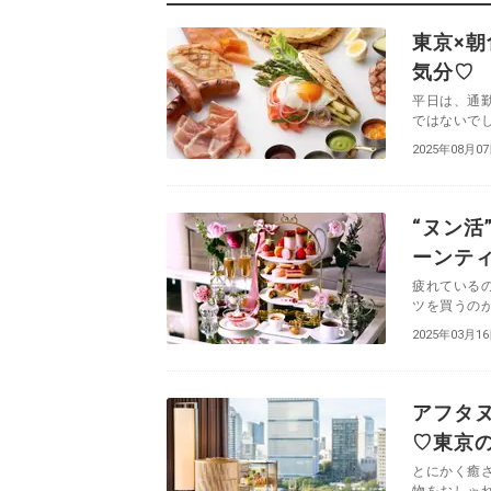
東京×朝
気分♡
平日は、通
ではないでし
2025年08月0
“ヌン活
ーンテ
疲れている
ツを買うのが
2025年03月1
アフタ
♡東京
とにかく癒