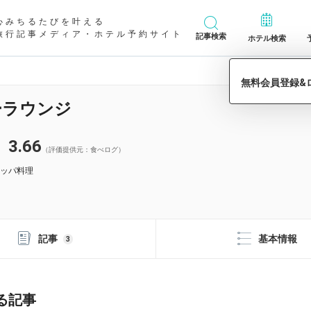
心みちるたびを叶える
旅行記事メディア・ホテル予約サイト
記事検索
ホテル検索
ーラウンジ
3.66
（評価提供元：食べログ）
ッパ料理
記事
基本情報
3
る記事