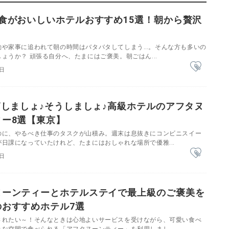
食がおいしいホテルおすすめ15選！朝から贅沢
勤や家事に追われて朝の時間はバタバタしてしまう…。そんな方も多いの
ょうか？ 頑張る自分へ、たまにはご褒美。朝ごはん...
7日
”しましょ♪そうしましょ♪高級ホテルのアフタヌ
ィー8選【東京】
のに、やるべき仕事のタスクが山積み。週末は息抜きにコンビニスイー
日課になっていたけれど、たまにはおしゃれな場所で優雅...
6日
ヌーンティーとホテルステイで最上級のご褒美を
のおすすめホテル7選
されたい～！そんなときは心地よいサービスを受けながら、可愛い食べ