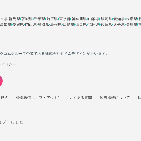
木県
群馬県
茨城県
千葉県
埼玉県
東京都
神奈川県
山梨県
静岡県
愛知県
岐阜県
高知県
愛媛県
岡山県
鳥取県
島根県
広島県
山口県
福岡県
佐賀県
大分県
長崎県
カカクコムグループ企業である株式会社タイムデザインが行います。
ーポリシー
用規約
外部送信（オプトアウト）
よくある質問
広告掲載について
ンセプトにした