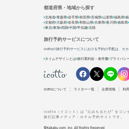
都道府県・地域から探す
北海道
青森県
岩手県
秋田県
宮城県
山形県
福島県
栃
京都府
大阪府
奈良県
和歌山県
兵庫県
香川県
徳島県
東北
東海
四国
中国
甲信越
北陸
旅行予約サービスについて
icottoの旅行予約サービスにおける予約の手配は、
タイムデザインとは
旅行業約款・条件書
プライバシ
icottoについて
ライター一覧
企業情報
利
icotto（イコット）は "心みちるたび" をコ
旅行記事メディア・ホテル予約サイトです。
©Kakaku.com, Inc. All Rights Reserved.