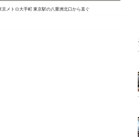
東京メトロ大手町 東京駅の八重洲北口から直ぐ
）
）
）
）
）
）
）