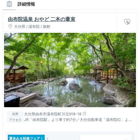
詳細情報
由布院温泉 おやど 二本の葦束
大分県 / 湯布院 / 旅館
大分県由布市湯布院町川北918-18
住所
JR「由布院駅」より車で約7分／大分自動車道「湯布院IC」より
アクセス
車で約3分
夏休み＆秋旅フェア！