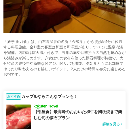
「旅亭 田乃倉」は、由布院温泉の名所「金鱗湖」から徒歩約1分に位置
する料理旅館。全11室の客室は和室と和洋室があり、すべてに温泉内湯
を完備。内5室は露天風呂付きで、専用の庭や四季折々の自然を眺めなが
ら湯浴みが楽しめます。夕食は旬の食材を使った懐石料理が特徴で、大
分特産の豊後牛や新鮮な関アジ、関サバを堪能。夕朝食ともにお部屋で
ゆったり味わえるのも嬉しいポイント。2人だけの時間を存分に楽しめる
お宿です。
カップルならこんなプランも！
おすすめ
【部屋食】最高峰のおおいた和牛を陶板焼きで楽
しむ旬の懐石プラン
詳細を見る