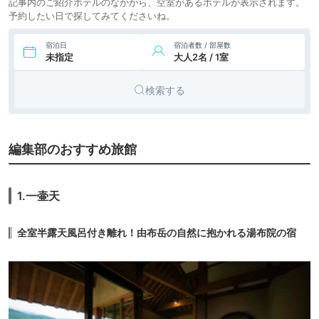
記事内のご紹介ホテルのなかから、空室があるホテルが表示されます。
予約したい日で探してみてくださいね。
21,473円〜
18,200円〜
9.
別府温泉 別邸はる
旅館
樹
icotto
楽天トラベル
宿泊日
宿泊者数 / 部屋数
未指定
大人2名 / 1室
14,900円〜
10.
別府温泉 匠晴の宿
旅館
心庵
icotto
楽天トラベル
検索する
25,694円〜
21,300円〜
11.
別府観海寺温泉 旅
旅館
亭 松葉屋
icotto
楽天トラベル
7,370円〜
7,700円〜
12.
別府温泉 美湯の宿
編集部のおすすめ旅館
旅館
両築別邸
icotto
楽天トラベル
39,476円〜
23,700円〜
13.
奥日田温泉 うめひ
旅館
1.一壷天
びき
icotto
楽天トラベル
39,291円〜
30,000円〜
14.
天ヶ瀬温泉 山荘
全室半露天風呂付き離れ！由布岳の自然に抱かれる湯布院の宿
旅館
天水
icotto
楽天トラベル
12,000円〜
15.
由布院温泉 お宿
旅館
有楽
icotto
楽天トラベル
23,100円〜
16.
筋湯温泉 山あいの
旅館