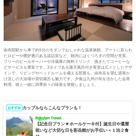
由布院駅から車で約5分のモダンでおしゃれな温泉旅館。アートに彩られ
たロビーや囲炉裏のある談話室など、館内にはくつろぎの空間が充実。
フリーのビールサーバーや冷蔵庫の無料ドリンク、挽きたてコーヒーな
どサービスも豊富です。3タイプある露天風呂付き客室は広々としたデザ
インで、リビングやベッドルームを備える部屋も。由布岳を望む源泉か
け流しの大浴場や貸切風呂も魅力です。夕食は九州の旬を活かした会席
料理。彼と一緒に四季折々の味覚を堪能しましょう。
カップルならこんなプランも！
おすすめ
【記念日プラン★ホールケーキ付】誕生日や還暦
祝いなど大切な日を彩岳館がお手伝い＜１泊２食