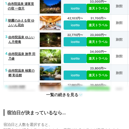
33,000円〜
1.
由布院温泉 湯富里
旅館
の宿 一壺天
icotto
楽天トラベル
42,103円〜
31,700円〜
2.
朝霧のみえる宿 ゆ
旅館
ふいん花由
icotto
楽天トラベル
22,770円〜
23,000円〜
3.
由布院温泉 ゆふい
旅館
ん月燈庵
icotto
楽天トラベル
34,000円〜
4.
由布院温泉 旅亭 田
旅館
乃倉
icotto
楽天トラベル
23,800円〜
5.
由布院温泉 柚富の
旅館
郷 彩岳館
icotto
楽天トラベル
17,983円〜
20,600円〜
6.
由布院 梅園
旅館
GARDEN RESORT
icotto
楽天トラベル
一覧の続きを見る
42,935円〜
43,700円〜
7.
由布院温泉 おやど
旅館
二本の葦束
icotto
楽天トラベル
宿泊日が決まっているなら…
16,424円〜
17,600円〜
8.
別府鉄輪温泉 山荘
旅館
宿泊日と人数を選択すると、
神和苑
icotto
楽天トラベル