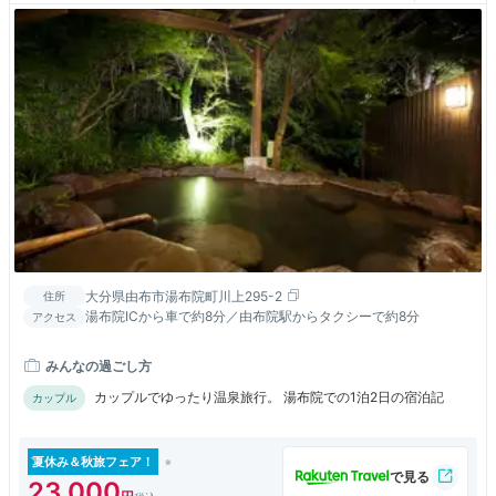
大分県由布市湯布院町川上295-2
住所
湯布院ICから車で約8分／由布院駅からタクシーで約8分
アクセス
みんなの過ごし方
カップルでゆったり温泉旅行。 湯布院での1泊2日の宿泊記
カップル
夏休み＆秋旅フェア！
23,000