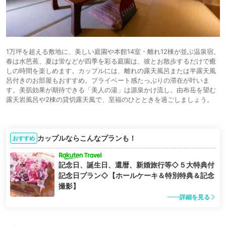
1万坪を超える敷地に、美しい庭園や本館14室・離れ12棟が並ぶ温泉宿。
春は水芭蕉、夏は蛍などが四季を彩る庭園は、彼とお散歩するだけで癒
しの時間を楽しめます。カップルには、離れの露天風呂または半露天風
呂付きのお部屋もおすすめ。プライベート感たっぷりの滞在が叶いま
す。美肌効果が期待できる「美人の湯」は源泉かけ流し。由布岳を望む
露天岩風呂や2棟の貸切露天風で、至福のひとときを過ごしましょう。
カップルならこんなプランも！
おすすめ
記念日、誕生日、還暦、新婚旅行等◇５大特典付
記念日プラン◇【ホールケーキ＆特別特典＆記念
撮影】
詳細を見る