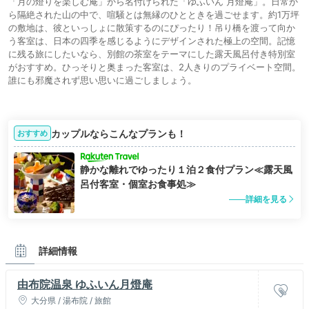
「月の燈りを楽しむ庵」から名付けられた「ゆふいん 月燈庵」。日常か
ら隔絶された山の中で、喧騒とは無縁のひとときを過ごせます。約1万坪
の敷地は、彼といっしょに散策するのにぴったり！吊り橋を渡って向か
う客室は、日本の四季を感じるようにデザインされた極上の空間。記憶
に残る旅にしたいなら、別館の茶室をテーマにした露天風呂付き特別室
がおすすめ。ひっそりと奥まった客室は、2人きりのプライベート空間。
誰にも邪魔されず思い思いに過ごしましょう。
カップルならこんなプランも！
おすすめ
静かな離れでゆったり１泊２食付プラン≪露天風
呂付客室・個室お食事処≫
詳細を見る
詳細情報
由布院温泉 ゆふいん月燈庵
大分県 / 湯布院 / 旅館