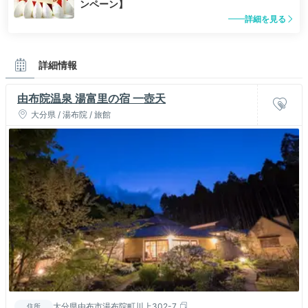
ンペーン】
詳細を見る
詳細情報
由布院温泉 湯富里の宿 一壺天
大分県 / 湯布院 / 旅館
大分県由布市湯布院町川上302-7
住所