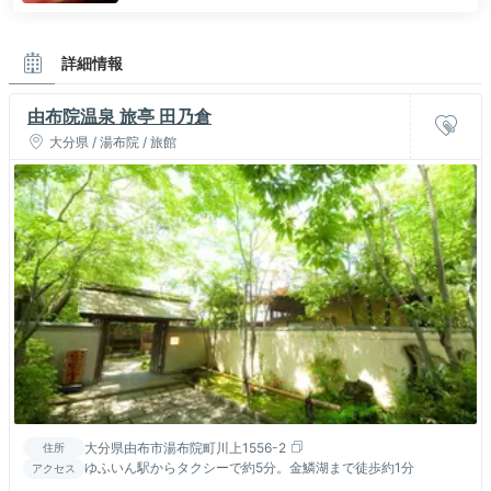
詳細情報
由布院温泉 旅亭 田乃倉
大分県 / 湯布院 / 旅館
大分県由布市湯布院町川上1556-2
住所
ゆふいん駅からタクシーで約5分。金鱗湖まで徒歩約1分
アクセス