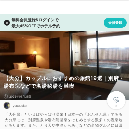
【大分】カップルにおすすめの旅館19選｜別府・
湯布院などで名湯秘湯を満喫
2025年01月31日
yuuuuuko
0
「大分県」といえばやっぱり温泉！日本一の「おんせん県」である
大分県には、別府温泉や湯布院温泉をはじめとする数多くの温泉地
があります。また、とり天や中津からあげなどの名物グルメに日田