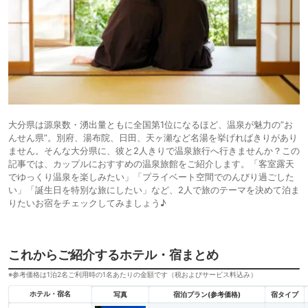
大分県は源泉数・湧出量ともに全国第1位になるほど、温泉が魅力の”お
んせん県”。別府、湯布院、日田、天ヶ瀬など名湯を挙げればきりがあり
ません。そんな大分県に、彼と2人きりで温泉旅行へ行きませんか？この
記事では、カップルにおすすめの温泉旅館をご紹介します。「客室露天
でゆっくり温泉を楽しみたい」「プライベート空間でのんびり過ごした
い」「誕生日を特別な旅にしたい」など、2人で旅のテーマを決めて泊ま
りたいお宿をチェックしてみましょう♪
これからご紹介するホテル・宿まとめ
※参考価格は1泊2名ご利用時の1名あたりの金額です（税およびサービス料込み）
ホテル・宿名
写真
宿泊プラン(参考価格)
宿タイプ