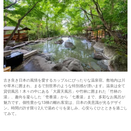
古き良き日本の風情を愛するカップルにぴったりな温泉宿。敷地内は川
や草木に囲まれ、まるで別世界のような特別感が漂います。温泉は全て
貸切風呂！木々の中にある「大露天風呂」や竹林に囲まれた「竹林の
湯」、趣向を凝らした「壱番湯」から「七番湯」まで、多彩なお風呂が
魅力です。個性豊かな13棟の離れ客室は、日本の美意識が光るデザイ
ン。時間の許す限り2人で湯めぐりを楽しみ、心安らぐひとときを過ごし
てみて。