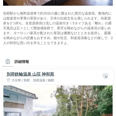
別府駅から無料送迎車で約30分の森に囲まれた贅沢な温泉宿。敷地内に
は能楽堂や茅葺の茶室があり、日本の伝統文化も感じられます。自家源
泉を2つ持ち、全室源泉掛け流しの温泉付き！5タイプある「離れ」の露
天風呂は広々として開放感抜群で、星空を眺めながらの温泉浴が楽しめ
ます。ヨーロッパ家具が配された客室は優雅なひとときを提供し、庭園
を眺めながらの読書もおすすめ。能や狂言、和楽器演奏などの催しで、2
人の特別な思い出を作ることもできますよ。
詳細情報
別府鉄輪温泉 山荘 神和苑
大分県 / 別府、別府温泉 / 旅館