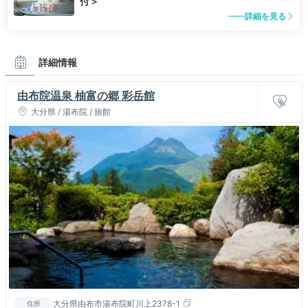
付＞
詳細を見る
詳細情報
由布院温泉 柚富の郷 彩岳館
大分県 / 湯布院 / 旅館
大分県由布市湯布院町川上2378-1
住所