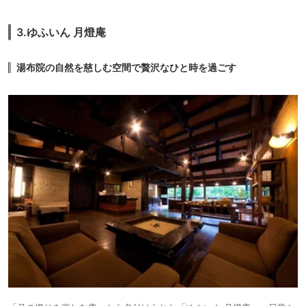
3.ゆふいん 月燈庵
湯布院の自然を慈しむ空間で贅沢なひと時を過ごす