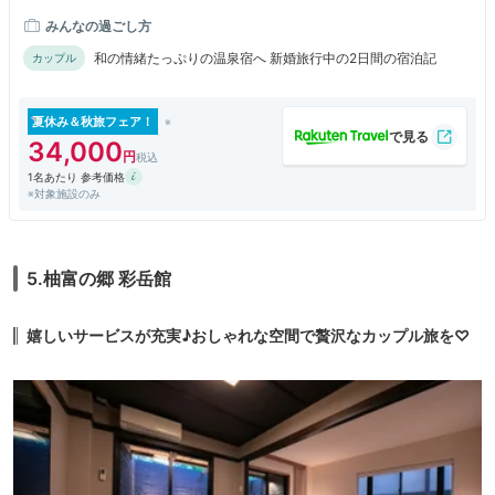
みんなの過ごし方
和の情緒たっぷりの温泉宿へ 新婚旅行中の2日間の宿泊記
カップル
夏休み＆秋旅フェア！
34,000
1名あたり 参考価格
※対象施設のみ
5.柚富の郷 彩岳館
嬉しいサービスが充実♪おしゃれな空間で贅沢なカップル旅を♡