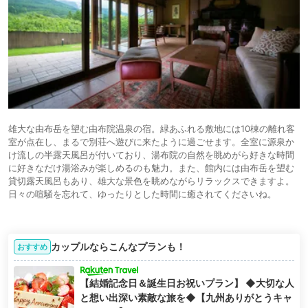
宿 喜安屋
icotto
楽天トラベル
25,300円〜
17.
由布院温泉 楓の小
旅館
舎
icotto
楽天トラベル
85,800円〜
18.
山荘 無量塔
旅館
（MURATA）
icotto
楽天トラベル
18,379円〜
19,300円〜
19.
べっぷの宿 ホテル
旅館
白菊
icotto
楽天トラベル
雄大な由布岳を望む由布院温泉の宿。緑あふれる敷地には10棟の離れ客
室が点在し、まるで別荘へ遊びに来たように過ごせます。全室に源泉か
け流しの半露天風呂が付いており、湯布院の自然を眺めがら好きな時間
に好きなだけ湯浴みが楽しめるのも魅力。また、館内には由布岳を望む
貸切露天風呂もあり、雄大な景色を眺めながらリラックスできますよ。
日々の喧騒を忘れて、ゆったりとした時間に癒されてくださいね。
カップルならこんなプランも！
おすすめ
【結婚記念日＆誕生日お祝いプラン】 ◆大切な人
と想い出深い素敵な旅を◆【九州ありがとうキャ