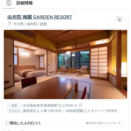
詳細情報
由布院 梅園 GARDEN RESORT
大分県 / 湯布院 / 旅館
大分県由布市湯布院町川上2106-2
住所
湯布院ICより車で約10分／JR由布院駅よりタクシーで約5分
アクセス
宿泊した人の口コミ
表示される口コミについて