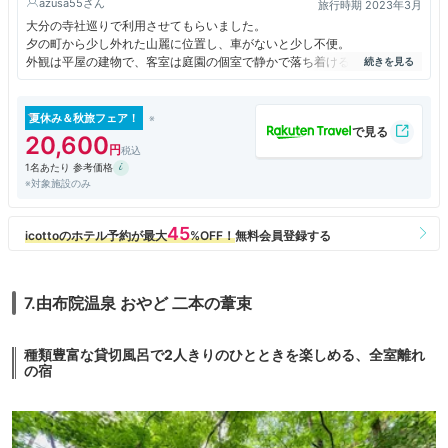
azusa55
旅行時期 2023年3月
大分の寺社巡りで利用させてもらいました。
夕の町から少し外れた山麗に位置し、車がないと少し不便。
外観は平屋の建物で、客室は庭園の個室で静かで落ち着けるもの。
食事は素材・器・飾りつけも美しく、海外から訪れた方や女性には受ける
だろう。
但し調理に手をかけ過ぎて素材の持つ美味しさを妨げている。
夏休み＆秋旅フェア！
施設のお風呂は男女露天風呂と露天家族風呂があり、開放的で由布の夜景
20,600
や夕陽に照らされる湯布岳の眺望がすばらしい。
1名あたり 参考価格
利用者は25%が国内、残りは海外からの旅行客の割合。
※対象施設のみ
ロビーには所定時間内フリードリンクのセルフバーがありますが、海外か
らの客が大声で話しながらバーの前で陣取り利用するのは見送った。
場所的に海外の旅行客がターゲットになるのだろうが、最低限のモラルは
多言語でポップを貼っておいて欲しい。
露天風呂に体も流さず湯舟に入ってこられたり、大声ではしゃがれると折
角の情緒が見たくもない、聞きたくもないもので台無しになる。
こうした事から評価は低くなります。
7.由布院温泉 おやど 二本の葦束
宿やスタッフ、料理自体はとてもいいだけに残念です。人気観光地の宿は
これからますます国内観光客の利用者が遠のくのかもしれない。
種類豊富な貸切風呂で2人きりのひとときを楽しめる、全室離れ
の宿