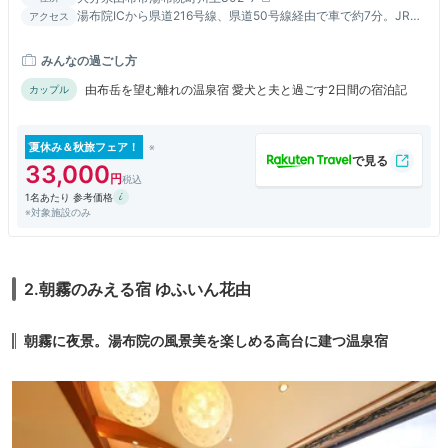
湯布院ICから県道216号線、県道50号線経由で車で約7分。JR由
アクセス
布院駅から県道50号線経由で車で約5分。
みんなの過ごし方
由布岳を望む離れの温泉宿 愛犬と夫と過ごす2日間の宿泊記
カップル
夏休み＆秋旅フェア！
33,000
1名あたり 参考価格
※対象施設のみ
2.朝霧のみえる宿 ゆふいん花由
朝霧に夜景。湯布院の風景美を楽しめる高台に建つ温泉宿