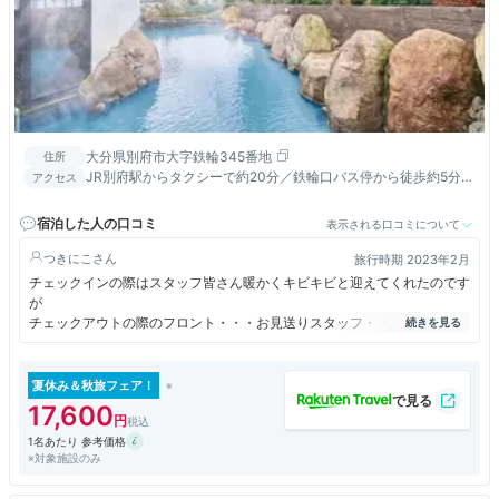
大分県別府市大字鉄輪345番地
住所
JR別府駅からタクシーで約20分／鉄輪口バス停から徒歩約5分／
アクセス
別府ICから車で約5分
宿泊した人の口コミ
表示される口コミについて
つきにこ
旅行時期 2023年2月
チェックインの際はスタッフ皆さん暖かくキビキビと迎えてくれたのです
が
チェックアウトの際のフロント・・・お見送りスタッフ・・全くしゃべら
ない。
一通りの「ありがとうございました」だけ。気持ちがこもってないな～と
感じました。
夏休み＆秋旅フェア！
17,600
良いホテルだったのですがレストランでの食事の提供の仕方
1名あたり 参考価格
温泉が寒いのに外を通っていかなくてはならないこと
※対象施設のみ
バリアフリーではないこと