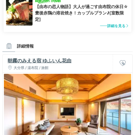
【由布の恋人物語】大人が過ごす由布院の休日☆
豊後赤鶏の溶岩焼き！カップルプラン♪[室数限
定]
詳細を見る
詳細情報
朝霧のみえる宿 ゆふいん花由
大分県 / 湯布院 / 旅館