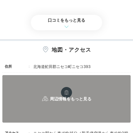
耳を傾けたり。色浴衣に着替えて2人きりの癒しのひと
時を。
口コミをもっと見る
maa__ruu__00
地図・アクセス
和洋室タイプに泊まりました。窓からは川を眺めること
ができ、ニセコの壮大な雪景色を堪能できました。
+1
住所
北海道虻田郡ニセコ町ニセコ393
Onsen
16:30
昆布温泉に癒される
大浴場や貸切風呂
アクセス
ニセコ駅から車で約15分／新千歳空港から車で約2時