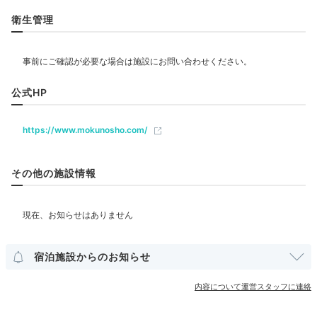
リラクゼーション
衛生管理
maa__ruu__00
サウナ
エステ・マッサージ
時期が冬であったため、大浴場の露天風呂はあたり一面雪景色。し
んしんと雪が降っている中温泉を楽しみました。
飲食
公式HP
バー
https://www.mokunosho.com/
Dinner
ベビー＆子供関連
18:00
その他の施設情報
北海道の海山の幸を
部屋情報
創作会席で堪能
和洋室
洋室
スイート
インターネット利用可能
Wi-Fi利用可能
露天風呂付客室
宿泊施設からのお知らせ
その他館内施設
内容について運営スタッフに連絡
売店・ギフトショップ