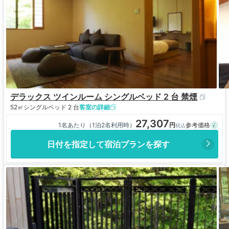
デラックス ツインルーム シングルベッド 2 台 禁煙
52㎡
シングルベッド 2 台
客室の詳細
27,307
1名あたり（1泊2名利用時）
日付を指定して宿泊プランを探す