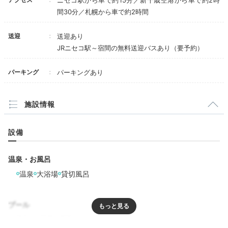
間30分／札幌から車で約2時間
送迎
送迎あり
JRニセコ駅～宿間の無料送迎バスあり（要予約）
パーキング
パーキングあり
施設情報
湯処「命泉の湯」露天風呂①
湯
設備
大浴場の湯処「命泉の湯」では、内湯や露天風呂でなめ
らかな泉質の「昆布温泉」に癒されて。彼と一緒なら、
温泉・お風呂
貸切の個室風呂「和泉の湯」を借りるのも◎ニセコの森
温泉
大浴場
貸切風呂
や「ニセコアンベツ川」を眺めながら、源泉かけ流しを
独占できますよ。
プール