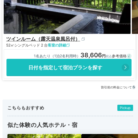
ツインルーム（露天温泉風呂付）
52㎡
シングルベッド 2 台
客室の詳細
38,606
1名あたり（1泊2名利用時）
日付を指定して宿泊プランを探す
割引前の料金について
こちらもおすすめ
Pickup
似た体験の人気ホテル・宿