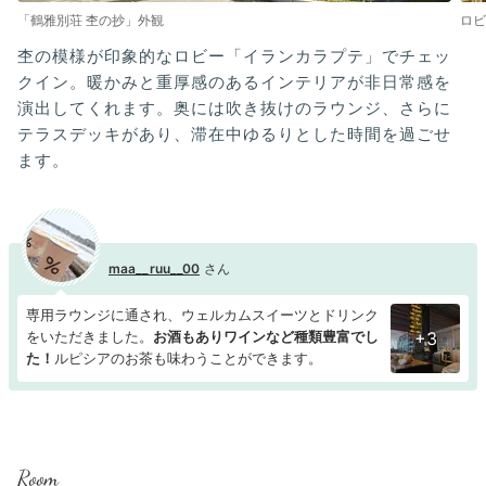
「鶴雅別荘 杢の抄」外観
ロビ
杢の模様が印象的なロビー「イランカラプテ」でチェッ
クイン。暖かみと重厚感のあるインテリアが非日常感を
演出してくれます。奥には吹き抜けのラウンジ、さらに
テラスデッキがあり、滞在中ゆるりとした時間を過ごせ
ます。
maa__ruu__00
専用ラウンジに通され、ウェルカムスイーツとドリンク
をいただきました。
お酒もありワインなど種類豊富でし
+3
た！
ルピシアのお茶も味わうことができます。
Room