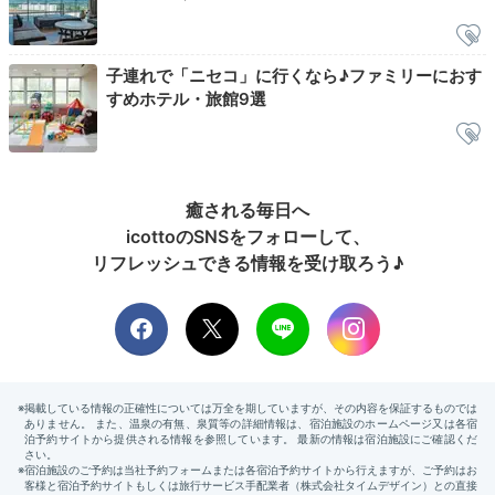
「ニセコアンベツ川」を眼下に望むテラスでほっこり足
湯タイム。鮮やかな桜やもみじを眺めながら滝の音に耳
子連れで「ニセコ」に行くなら♪ファミリーにおす
を澄まし、温まる時間はまさに至福。マイナスイオンを
すめホテル・旅館9選
たっぷり浴びて爽やかな朝を迎えられそうですね。
癒される毎日へ
maa__ruu__00
icottoのSNSをフォローして、
リフレッシュできる情報を受け取ろう♪
部屋に大きな窓があり、そこから川を一望できる作りになっていま
す。川の流れを聴きながら、座り心地のいいソファに座り、飲むコ
ーヒーは最高でした。
Breakfast
08:00