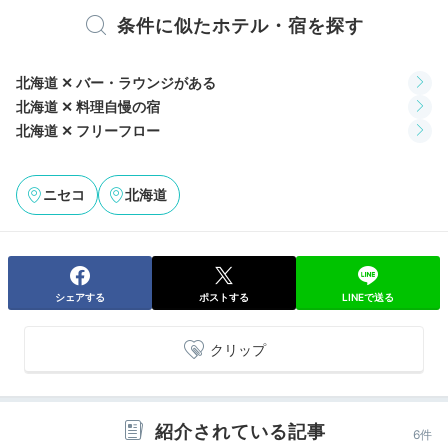
ラウンジ（夜）
ラウ
条件に似たホテル・宿を探す
ラウンジ「アペソ」でゆるりと夜時間。JAZZの流れる
吹き抜けの空間には、ニセコゆかりの書籍が並ぶ図書ギ
ャラリーや心安らぐ暖炉が。
北海道 ✕ バー・ラウンジがある
紅茶やハーブティー、ワイ
ンなどのフリードリンク
北海道 ✕ 料理自慢の宿
をお伴に、静かに夜が更けてゆ
きます。
北海道 ✕ フリーフロー
ニセコ
北海道
maa__ruu__00
専用ラウンジで
時間限定の焼きマシュマロを楽しみまし
た
。その後はまた温泉に入ったり、お夜食のお茶漬けを
+1
シェアする
ポストする
LINEで送る
いただいたり♪
クリップ
2日目
紹介されている記事
6件