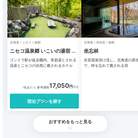
北海道 / ニセコ / 旅館
北海道 / 倶知安 / 旅館
ニセコ温泉郷 いこいの湯宿 い
坐忘林
ろは
ゴンドラ駅が徒歩圏内。美肌湯とされる
全室源泉掛け流し。北海道の原
温泉とニセコの自然に癒されるホテル
で、時を忘れて癒される宿
17,050
1名あたり 参考価格
宿泊プランを探す
おすすめをもっと見る