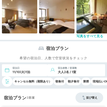
好ましくないので、お部屋で飲めるドリンクに変更していただくな
どの配慮があると良かったとも感じました。
夕食、朝食ともに同じ個室でした。込み合う時間での食事希望が多
いようで、スタッフの方々の人数も最低限だったのか、食事対応が
遅いというクレームが多いようで、早めか遅めの時間をとすすめら
れましたが、夕食は18時半、朝食は8時でお願いしました。その際
に「多少お料理の提供時間が遅くなる場合もありますが、ご了承下
さい。」と言われましたが、ほぼ問題なく食事は終えられました。
写真をすべて見る
夕食のメニューは美味しいものもあり、目で見ても楽しめるような
内容でした。ただあまり手の込んだ内容、出汁の勝負などは感じら
れませんでした。お品書きにも料理長の名前が記されていないの
宿泊プラン
で、少し残念な感じはありましたが、おいしかったです。
北海道産にこだわったメニューにはなっていましたが、手の込んだ
希望の宿泊日、人数で空室状況をチェック
ものはなかったと感じました。朝食も同様で、ご飯に合うメニュー
で、個室で和食のみでした。
宿泊日
宿泊者数 / 部屋数
料金的に考えると、もう少し食事、サービスの向上を期待したいと
11/10(火)1泊
大人2名 / 1室
思える旅館でした。
大浴場はお部屋の温泉の泉質はほとんど感じられず、循環ろ過され
キャンセル無料（期限あり）
朝食付
朝夕食付
禁煙
現地払いO
てしまい寂しく感じました。
森の中で大浴場に入れるのは、その点は気持ち良いかもしれないで
す。
宿泊プラン
今回は広めのお部屋しか空いていなかったので、割高に感じてしま
3
並び替え
ったのかもしれませんが、サービスや配慮、食事の点が価格帯には
合っていなかったように感じました。