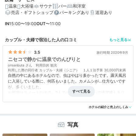
温泉
大浴場
サウナ
バー
和洋室
売店・ギフトショップ
パーキングあり
送迎あり
編集部おすすめの３つのポイント
IN
15:00〜19:00
OUT
〜11:00
お酒好きに嬉しい♪ラウンジと夕食時はドリンクフリー
露天風呂付き客室やスイートもあり♪多彩な客室タイプで
カップル・夫婦で宿泊した人の口コミ
もっと見る
寛げる
3.5
旅行時期 2020年9月
ニセコや北海道の旬菜たっぷりの豪華創作料理に舌鼓
ニセコで静かに温泉でのんびりと
onsenbuta
利用目的
観光
利用した際の同行者
カップル・夫婦（シニア）
１人１泊予算
30,000円未満
自然の中にあるホテルなので、虫はやはり多かったです。露天風呂
に入浴している際に、何匹もいました。カメムシが…仕方ないです
が、多くいました。
お部屋はスイートなので、2人では広すぎるくらいで清潔感もあり
よかったです。
アクセス
3.5
コスパ
3.0
客室
4.0
接客対応
3.5
風呂
3.5
シャワーブースの清掃の際に使用している塩素臭が本当にきつくて
食事・ドリンク
3.5
バリアフリー
4.5
ホテルの紹介と売上のしくみ
残念でした。
お部屋でくつろぐ際に、お茶やコーヒー以外にも紅茶の良質なもの
もあると良かったです。フリードリンクも、お水だけだったので、
写真
この価格帯では寂しく感じました。
コロナの中なので、ロビーでのフリードリンクは衛生上にもあまり