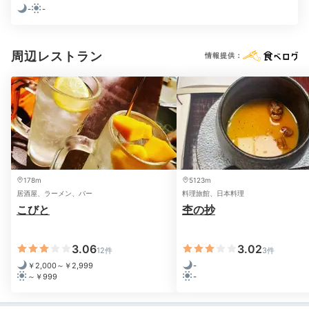
-
-
周辺レストラン
Night
情報提供：
20:30
ラウンジで過ごす
静かな大人の夜
178m
5123m
居酒屋、ラーメン、バー
料理旅館、日本料理
こびと
杢の抄
3.06
3.02
12件
3件
￥2,000～￥2,999
-
～￥999
-