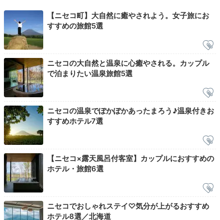
【ニセコ町】大自然に癒やされよう。女子旅にお
すすめの旅館5選
Morning
07:00
ニセコの大自然と温泉に心癒やされる。カップル
足湯テラスで
で泊まりたい温泉旅館5選
爽やかな旅の朝を
ニセコの温泉でぽかぽかあったまろう♪温泉付きお
すすめホテル7選
【ニセコ×露天風呂付客室】カップルにおすすめの
ホテル・旅館6選
ニセコでおしゃれステイ♡気分が上がるおすすめ
ホテル8選／北海道
デッキテラス
デッ