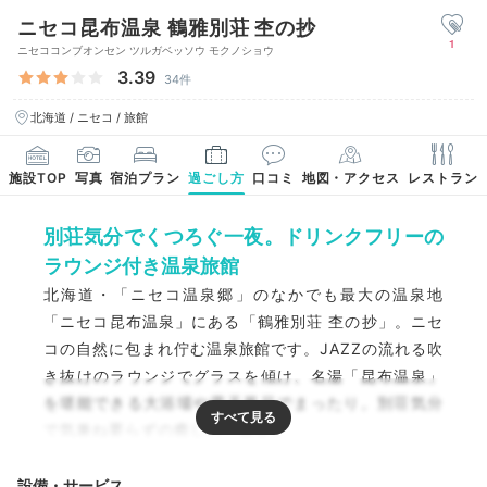
ニセコ昆布温泉 鶴雅別荘 杢の抄
1
ニセココンブオンセン ツルガベッソウ モクノショウ
3.39
34件
北海道 / ニセコ / 旅館
施設TOP
写真
宿泊プラン
過ごし方
口コミ
地図・アクセス
レストラン
別荘気分でくつろぐ一夜。ドリンクフリーの
ラウンジ付き温泉旅館
北海道・「ニセコ温泉郷」のなかでも最大の温泉地
「ニセコ昆布温泉」にある「鶴雅別荘 杢の抄」。ニセ
コの自然に包まれ佇む温泉旅館です。JAZZの流れる吹
き抜けのラウンジでグラスを傾け、名湯「昆布温泉」
を堪能できる大浴場や露天風呂でまったり。別荘気分
で気兼ね要らずの癒しの一夜を。
設備・サービス