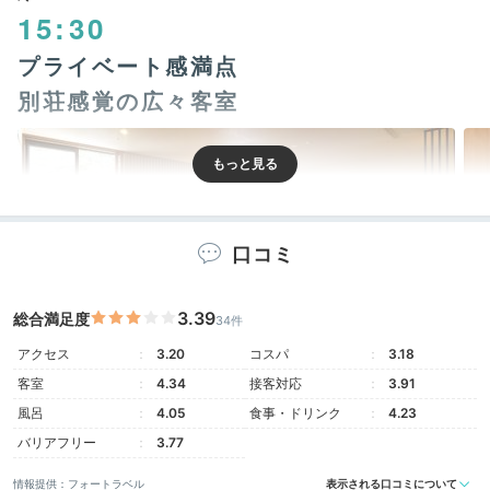
15:30
プライベート感満点
別荘感覚の広々客室
口コミ
3.39
総合満足度
34件
アクセス
3.20
コスパ
3.18
客室
4.34
接客対応
3.91
温泉露天風呂付スイート例
温泉
風呂
4.05
食事・ドリンク
4.23
全24室の客室はどれも50平米以上と広々。
温泉露天風
バリアフリー
3.77
呂付き、スイートルーム、和洋室など種類も豊富
です。
テラスでニセコの大自然を眺めたり、渓流のせせらぎに
情報提供：フォートラベル
表示される口コミについて