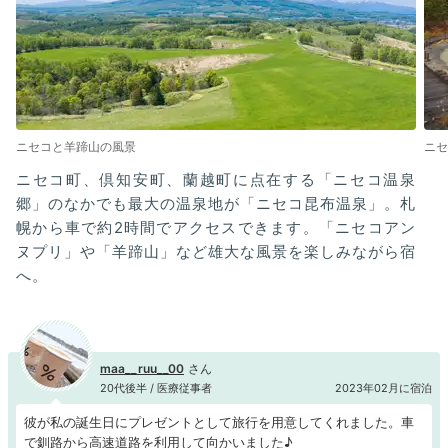
ニセコと羊蹄山の風景
ニセ
ニセコ町、倶知安町、蘭越町に点在する「ニセコ温泉
郷」のなかでも最大の温泉地が「ニセコ昆布温泉」。札
幌から車で約2時間でアクセスできます。「ニセコアン
ヌプリ」や「羊蹄山」など雄大な風景を楽しみながら宿
へ。
maa__ruu__00
20代後半 / 医療従事者
2023年02月に宿泊
彼が私の誕生日にプレゼントとして旅行を用意してくれました。車
で釧路から高速道路を利用して向かいました♪