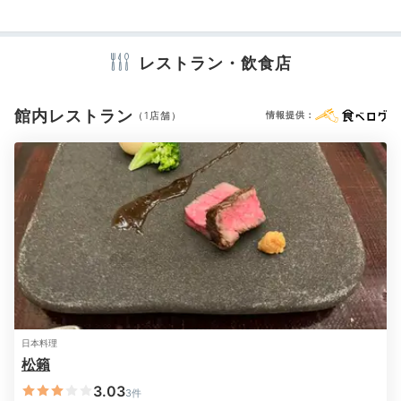
アメニティ
テレビ
冷蔵庫
スリッパ
セーフティボックス
洗浄機付トイレ
レストラン・飲食店
洗顔
シャンプー
コンディショナー
ボディソープ
タオル
バスタオル
ドライヤー
お茶セット
電気ポット
加湿器
和食「袱流膳」例
特選
館内レストラン
（1店舗）
情報提供：
夕食は「料理屋 松籟」か鉄板焼「アシリ」にて。「料
理屋 松籟」ではニセコや北海道の旬菜を詰め込んだ創
※設備・アメニティは、確認が取れている情報を表示しています。
作日本料理をいただきます。
飲み物はフリーフロー。
日
本酒やワインを自由に味わって。
maa__ruu__00
山河膳というプランで、新鮮なお造りはもちろん美瑛牛
日本料理
のステーキなど贅沢なメニューが勢揃い。春を感じさせ
+4
松籟
る芽キャベツや菜の花など時期ならではの食材も堪能で
きました。
3.03
3件