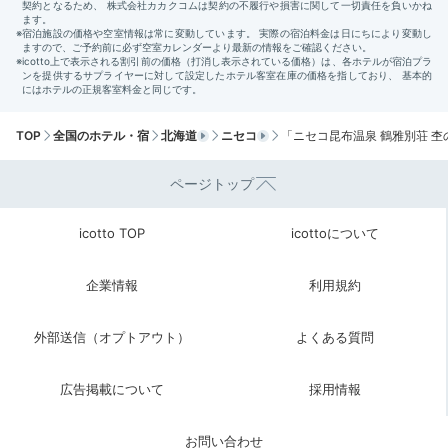
滋味たっぷりの朝食で
お腹と心を満たして
TOP
全国のホテル・宿
北海道
ニセコ
「ニセコ昆布温泉 鶴雅別荘 
ページトップ
icotto TOP
icottoについて
企業情報
利用規約
朝食例
外部送信（オプトアウト）
よくある質問
朝食はボリュームたっぷりの和定食。朝の光が差し込む
食事処「料理屋 松籟」でゆっくりといただきましょ
う。季節の地の食材はお腹も心も満たしてくれます。
広告掲載について
採用情報
お問い合わせ