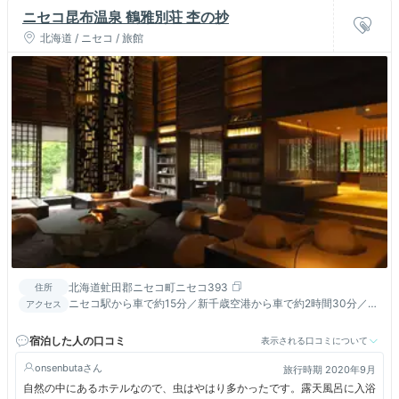
ニセコ昆布温泉 鶴雅別荘 杢の抄
北海道 / ニセコ / 旅館
北海道虻田郡ニセコ町ニセコ393
住所
ニセコ駅から車で約15分／新千歳空港から車で約2時間30分／札
アクセス
幌から車で約2時間
宿泊した人の口コミ
表示される口コミについて
onsenbuta
旅行時期 2020年9月
自然の中にあるホテルなので、虫はやはり多かったです。露天風呂に入浴