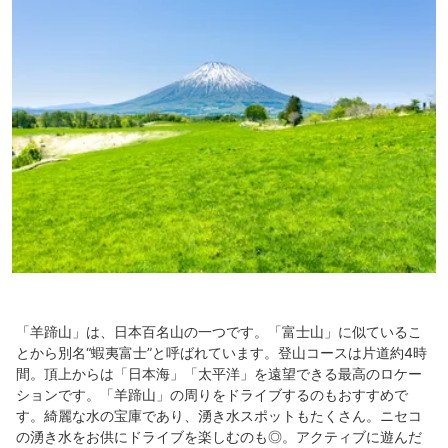
「羊蹄山」は、日本百名山の一つです。「富士山」に似ているこ
とから別名“蝦夷富士”と呼ばれています。登山コースは片道約4時
間。頂上からは「日本海」「太平洋」を遠望できる最高のロケー
ションです。「羊蹄山」の周りをドライブするのもおすすめで
す。綺麗な水の宝庫であり、湧き水スポットもたくさん。ニセコ
の湧き水をお供にドライブを楽しむのも◎。アクティブに遊んだ