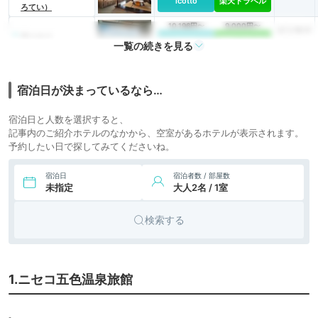
icotto
楽天トラベル
ろてい）
10,196円〜
9,000円〜
ビジネス
6.
木ニセコ
icotto
楽天トラベル
ホテル
一覧の続きを見る
6,100円〜
7.
湯元ニセコプリンス
旅館
icotto
楽天トラベル
ホテル ひらふ亭
宿泊日が決まっているなら…
宿泊日と人数を選択すると、
記事内のご紹介ホテルのなかから、空室があるホテルが表示されます。
予約したい日で探してみてくださいね。
宿泊日
宿泊者数 / 部屋数
未指定
大人2名 / 1室
検索する
1.ニセコ五色温泉旅館