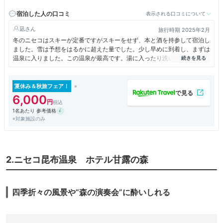
にて５分(夏季のみ運行)
宿泊した人の口コミ
表示される口コミについて
凪
旅行時期 2025年2月
冬のニセコはスキーが定番ですがスキーをせず、本と酒を持参して宿泊し
ました。雪は予想をはるかに超えた量でした。少し早めに到着し、まずは
温泉に入りました。この温泉が最高です。湯に入ったり洗い場でくつろい
でまた、湯に入るという湯治に来た感じで温泉を楽しみました。部屋は和
室でごろ寝をしながら本を読みます。そして日本酒も少々。少々に留める
のは、また温泉に入るからです。これを３回繰り返し、いよいよ夕食で
夏休み＆秋旅フェア！
す。夕食はニセコらしく山菜や野菜が中心です。煮魚もあり、素朴です
6,000
が、どれも味が良く酒もすすみました。この日は早く寝て早朝から温泉と
1名あたり 参考価格
読書でした。結局、温泉には９回入り、酒は一升、本３冊を読み充実した
※対象施設のみ
１日を過ごせました。また、行きたい温泉です。
2.ニセコ昆布温泉 ホテル甘露の森
四季折々の風景や“森の演奏会”に酔いしれる