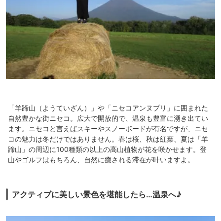
「羊蹄山（ようていざん）」や「ニセコアンヌプリ」に囲まれた
自然豊かな街ニセコ。広大で開放的で、温泉も豊富に湧き出てい
ます。ニセコと言えばスキーやスノーボードが有名ですが、ニセ
コの魅力は冬だけではありません。春は桜、秋は紅葉、夏は「羊
蹄山」の周辺に100種類の以上の高山植物が花を咲かせます。登
山やゴルフはもちろん、自然に癒される滞在が叶いますよ。
アクティブに美しい景色を堪能したら…温泉へ♪