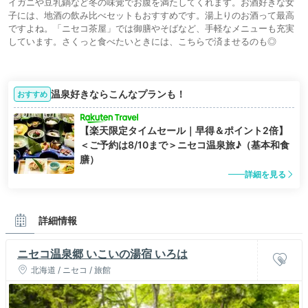
イガニや豆乳鍋など冬の味覚でお腹を満たしてくれます。お酒好きな女
子には、地酒の飲み比べセットもおすすめです。湯上りのお酒って最高
ですよね。「ニセコ茶屋」では御膳やそばなど、手軽なメニューも充実
しています。さくっと食べたいときには、こちらで済ませるのも◎
温泉好きならこんなプランも！
おすすめ
【楽天限定タイムセール｜早得＆ポイント2倍】
＜ご予約は8/10まで＞ニセコ温泉旅♪（基本和食
膳）
詳細を見る
詳細情報
ニセコ温泉郷 いこいの湯宿 いろは
北海道 / ニセコ / 旅館