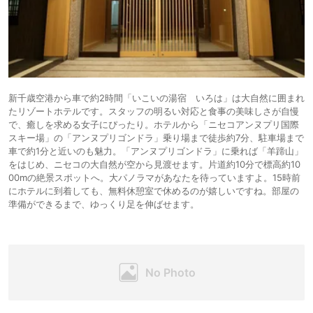
新千歳空港から車で約2時間「いこいの湯宿 いろは」は大自然に囲まれ
たリゾートホテルです。スタッフの明るい対応と食事の美味しさが自慢
で、癒しを求める女子にぴったり。ホテルから「ニセコアンヌプリ国際
スキー場」の「アンヌプリゴンドラ」乗り場まで徒歩約7分、駐車場まで
車で約1分と近いのも魅力。「アンヌプリゴンドラ」に乗れば「羊蹄山」
をはじめ、ニセコの大自然が空から見渡せます。片道約10分で標高約10
00mの絶景スポットへ。大パノラマがあなたを待っていますよ。15時前
にホテルに到着しても、無料休憩室で休めるのが嬉しいですね。部屋の
準備ができるまで、ゆっくり足を伸ばせます。