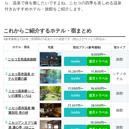
ら、温泉で体を癒したいですよね。ニセコの四季を楽しめる温泉
付きおすすめホテル・旅館をご紹介します。
これからご紹介するホテル・宿まとめ
※参考価格は1泊2名ご利用時の1名あたりの金額です（税およびサービス料込み）
ホテル・宿名
写真
宿泊プラン(参考価格)
宿タイプ
6,000円〜
1.
旅館
ニセコ五色温泉旅館
icotto
楽天トラベル
10,201円〜
11,800円〜
2.
シティホ
ニセコ昆布温泉 ホ
icotto
楽天トラベル
テル甘露の森
テル
17,050円〜
16,400円〜
3.
ニセコ温泉郷 いこ
旅館
icotto
楽天トラベル
いの湯宿 いろは
27,307円〜
28,100円〜
4.
ニセコ昆布温泉 鶴
旅館
icotto
楽天トラベル
雅別荘 杢の抄
5.
ニセコアンヌプリ温
10,000円〜
旅館
泉 湯心亭（ゆごこ