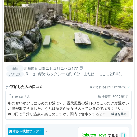
北海道虻田郡ニセコ町ニセコ477
住所
JRニセコ駅からタクシーで約10分、または「にこっとBUS」で
アクセス
約30分／新千歳空港から車で約2時間、または「中央バス・ニセ
コバス」で約2時間30分／札幌駅から車で約2時間、または「中
宿泊した人の口コミ
表示される口コミについて
央バス 高速ニセコ号」で約3時間
shentai
旅行時期 2022年1月
冬のせいか少しぬるめのお湯です。露天風呂の湯口のところだけが温かい
お湯が出てきました。うちは塩素がかなり入っているので塩素くさい。
800円で日帰り温泉を楽しめますが、関内で食事をすると500円の価格が
適用となります。
夏休み＆秋旅フェア！