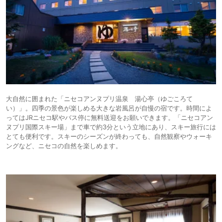
料金的に考えると、もう少し食事、サービスの向上を期待したいと思える
旅館でした。
大浴場はお部屋の温泉の泉質はほとんど感じられず、循環ろ過されてしま
い寂しく感じました。
森の中で大浴場に入れるのは、その点は気持ち良いかもしれないです。
今回は広めのお部屋しか空いていなかったので、割高に感じてしまったの
かもしれませんが、サービスや配慮、食事の点が価格帯には合っていなか
ったように感じました。
価格帯が満足度につながるのだなと再確認した滞在となりました。
大自然に囲まれた「ニセコアンヌプリ温泉 湯心亭（ゆごころて
い）」。四季の景色が楽しめる大きな岩風呂が自慢の宿です。時間によ
ってはJRニセコ駅やバス停に無料送迎をお願いできます。「ニセコアン
ヌプリ国際スキー場」まで車で約3分という立地にあり、スキー旅行には
とても便利です。スキーのシーズンが終わっても、自然観察やウォーキ
ングなど、ニセコの自然を楽しめます。