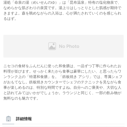
湯処「命泉の湯（めいせんのゆ）」は「昆布温泉」特有の塩化物泉で、
なめらかな肌ざわりの泉質です。湯上りはしっとりとした肌感が期待で
きますよ。森を眺めながらの入浴は、心が満たされていくのを感じられ
るはず。
ニセコの食材をふんだんに使った和食膳は、一品ずつ丁寧に作られたお
料理が並びます。せっかく来たから食事は豪華にしたい、と思ったらワ
ンランク上の「特選和食膳」を。「鉄板焼き アシリ」では、専属シェフ
がおもてなし。鉄板焼きカウンターでシェフのテクニックを見ながら食
事が楽しめるのは、特別な時間ですよね。自分へのご褒美や、大切な人
と訪れてみてはいかがでしょうか。ラウンジと同じく、一部の飲み物が
無料なのも魅力です。
詳細情報