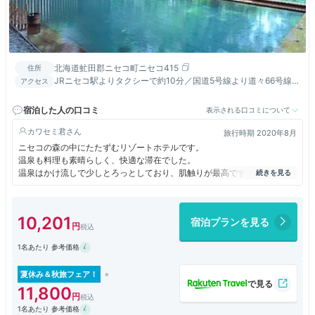
北海道虻田郡ニセコ町ニセコ415
住所
JRニセコ駅よりタクシーで約10分／国道5号線より道々66号線で
アクセス
ニセコ町へ入り約10ｋｍ
宿泊した人の口コミ
表示される口コミについて
カワセミ君
旅行時期 2020年8月
ニセコの森の中にたたずむリゾートホテルです。
温泉も料理も素晴らしく、快適な滞在でした。
温泉はかけ流しで少しとろっとしており、肌触りが最高です。
夕食はメインを運んでいただき、前菜、ご飯、デザートはビュッフェとい
うスタイルでした。どれも美味しくいただけました。
館内にフィットネスがあるのはいわゆる温泉地のリゾートホテルとしては
10,201
宿泊プランを見る
珍しいと思います。
1名あたり 参考価格
夏休み＆秋旅フェア！
11,800
1名あたり 参考価格