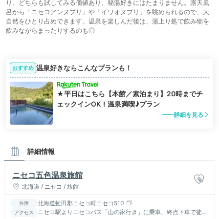
り、どちらも試してみる価値あり。秘湯好きにはたまりません。露天風
呂から「ニセコアンヌプリ」や「イワオヌプリ」を眺められるので、大
自然をひとり占めできます。温泉を楽しんだ後は、湯上り処で飲み物を
飲みながらまったりするのも◎
温泉好きならこんなプランも！
おすすめ
★平日はこちら【本館／素泊まり】20時までチ
ェックインOK！温泉満喫♪プラン
詳細を見る
詳細情報
ニセコ五色温泉旅館
北海道 / ニセコ / 旅館
北海道虻田郡ニセコ町ニセコ510
住所
ニセコ駅よりニセコバス「山の家行き」に乗車、終点下車で徒歩
アクセス