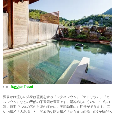
出典：
源泉かけ流しの温泉は硫黄を含み「マグネシウム」「ナトリウム」「カ
ルシウム」などの天然の栄養素が豊富です。湯冷めしにくいので、冬の
寒い時期でも体の芯からぽかぽかに。美肌効果にも期待ができます。広
い内風呂「大浴場」と、開放的な露天風呂「からまつの湯」の2か所があ