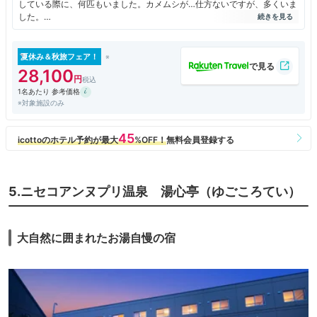
している際に、何匹もいました。カメムシが…仕方ないですが、多くいま
した。
お部屋はスイートなので、2人では広すぎるくらいで清潔感もありよかっ
たです。
シャワーブースの清掃の際に使用している塩素臭が本当にきつくて残念で
夏休み＆秋旅フェア！
した。
28,100
お部屋でくつろぐ際に、お茶やコーヒー以外にも紅茶の良質なものもある
1名あたり 参考価格
と良かったです。フリードリンクも、お水だけだったので、この価格帯で
※対象施設のみ
は寂しく感じました。
コロナの中なので、ロビーでのフリードリンクは衛生上にもあまり好まし
くないので、お部屋で飲めるドリンクに変更していただくなどの配慮があ
ると良かったとも感じました。
夕食、朝食ともに同じ個室でした。込み合う時間での食事希望が多いよう
で、スタッフの方々の人数も最低限だったのか、食事対応が遅いというク
レームが多いようで、早めか遅めの時間をとすすめられましたが、夕食は
5.ニセコアンヌプリ温泉 湯心亭（ゆごころてい）
18時半、朝食は8時でお願いしました。その際に「多少お料理の提供時間
が遅くなる場合もありますが、ご了承下さい。」と言われましたが、ほぼ
問題なく食事は終えられました。
夕食のメニューは美味しいものもあり、目で見ても楽しめるような内容で
大自然に囲まれたお湯自慢の宿
した。ただあまり手の込んだ内容、出汁の勝負などは感じられませんでし
た。お品書きにも料理長の名前が記されていないので、少し残念な感じは
ありましたが、おいしかったです。
北海道産にこだわったメニューにはなっていましたが、手の込んだものは
なかったと感じました。朝食も同様で、ご飯に合うメニューで、個室で和
食のみでした。