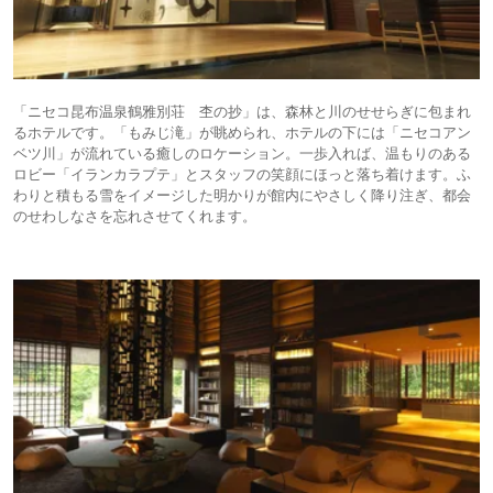
「ニセコ昆布温泉鶴雅別荘 杢の抄」は、森林と川のせせらぎに包まれ
るホテルです。「もみじ滝」が眺められ、ホテルの下には「ニセコアン
ベツ川」が流れている癒しのロケーション。一歩入れば、温もりのある
ロビー「イランカラプテ」とスタッフの笑顔にほっと落ち着けます。ふ
わりと積もる雪をイメージした明かりが館内にやさしく降り注ぎ、都会
のせわしなさを忘れさせてくれます。