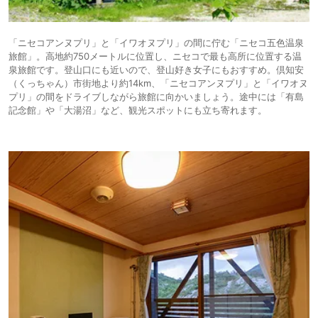
「ニセコアンヌプリ」と「イワオヌプリ」の間に佇む「ニセコ五色温泉
旅館」。高地約750メートルに位置し、ニセコで最も高所に位置する温
泉旅館です。登山口にも近いので、登山好き女子にもおすすめ。倶知安
（くっちゃん）市街地より約14km、「ニセコアンヌプリ」と「イワオヌ
プリ」の間をドライブしながら旅館に向かいましょう。途中には「有島
記念館」や「大湯沼」など、観光スポットにも立ち寄れます。