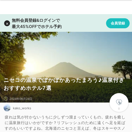
ニセコの温泉でぽかぽかあったまろう♪温泉付き
おすすめホテル7選
2024年06月24日
kako_works
0
疲れは気が付かないうちに少しずつ溜まっていくもの。疲れを癒し
に温泉旅行はいかがですか？リフレッシュのために遠くへ足を延ば
すのもいいですよね。北海道のニセコと言えば、冬はスキーやスノ