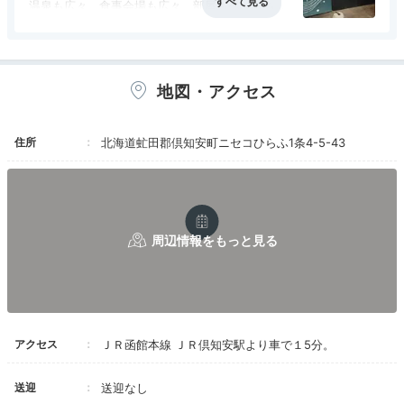
温泉も広々、食事会場も広々、部屋もベッドも
広々で過ごしやすいホテルです。
食事も美味しくて大満足。
ロビー・大浴場のある階に喫煙室があるのです
が、タバコの煙が漏れて少しにおいました。エレ
地図・アクセス
ベーターの中までにおいがこもっていたので、そ
の点だけ少し残念でした。
住所
北海道虻田郡倶知安町ニセコひらふ1条4-5-43
アクセス
ＪＲ函館本線 ＪＲ倶知安駅より車で１5分。
送迎
送迎なし