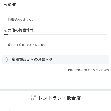
飲食
公式HP
カフェ
ベビー＆子供関連
その他の施設情報
部屋情報
露天風呂付客室
宿泊施設からのお知らせ
その他館内施設
ランドリーコーナー
売店・ギフトショップ
内容について運営スタッフに連絡
アメニティ
テレビ
冷蔵庫
スリッパ
洗浄機付トイレ
歯ブラシ
カミソリ
レストラン・飲食店
シャンプー
コンディショナー
ボディソープ
タオル
バスタオル
ドライヤー
お茶セット
電気ポット
加湿器