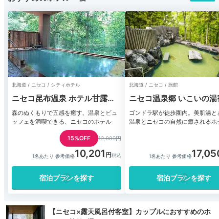
北海道 / ニセコ / シティホテル
北海道 / ニセコ / 旅館
ニセコ昆布温泉 ホテル甘露の
ニセコ温泉郷 いこいの湯
森
ろは
森のぬくもりで五感を癒す。温泉とビュ
ゴンドラ駅が徒歩圏内。美肌湯と
ッフェを満喫できる、ニセコのホテル
温泉とニセコの自然に癒されるホ
15%OFF
12,000円
10,201
17,05
1名あたり 参考価格
1名あたり 参考価格
宿泊プランを探す
宿泊プランを探す
【ニセコ×露天風呂付客室】カップルにおすすめのホ