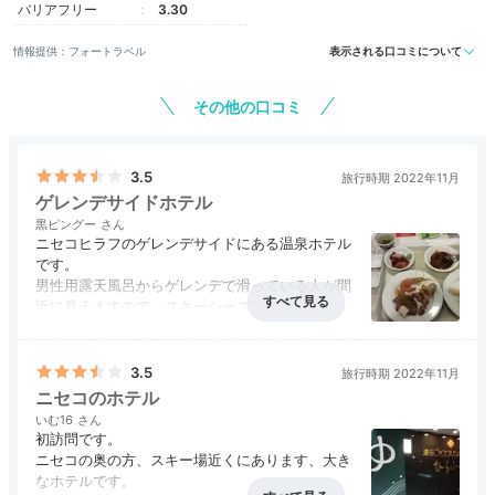
バリアフリー
3.30
情報提供：フォートラベル
表示される口コミについて
その他の口コミ
3.5
旅行時期 2022年11月
ゲレンデサイドホテル
黒ピングー
ニセコヒラフのゲレンデサイドにある温泉ホテル
です。
男性用露天風呂からゲレンデで滑っている人が間
近に見えますので、スキーシーズンは最高です
ね。
夕食はバイキングでしたが、炭火焼コーナーで、
ステーキや鶏肉を焼いてくれていたのが美味でし
3.5
旅行時期 2022年11月
た。それ以外にもお刺身、天ぷら、ビーフシチュ
ニセコのホテル
ーなどメニュー豊富で味も良かったです。鹿バラ
いむ16
の塩蒸しも絶品でした。
初訪問です。
ニセコの奥の方、スキー場近くにあります、大き
なホテルです。