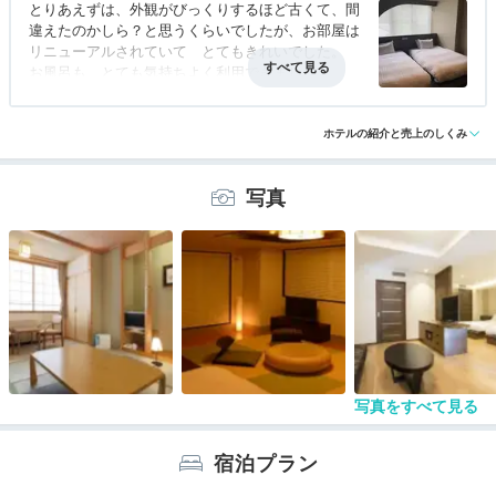
とりあえずは、外観がびっくりするほど古くて、間
違えたのかしら？と思うくらいでしたが、お部屋は
リニューアルされていて とてもきれいでした。
お風呂も とても気持ちよく利用できました。
もともと スキー客メインのホテルだったせいか、
アクセス
3.0
コスパ
3.0
客室
4.0
接客対応
4.0
風呂
3.0
中の自販機の飲み物がびっくりするほど
食事・ドリンク
3.0
バリアフリー
3.0
高騰。今時 コンビニもあちこちにあるのに 180
ホテルの紹介と売上のしくみ
円でジュースが売られていました。。
写真
食事は ちょっと種類が少なめかなぁ？
スタッフの方は とても丁寧で 気持ちよく利用で
きました。
写真をすべて見る
宿泊プラン