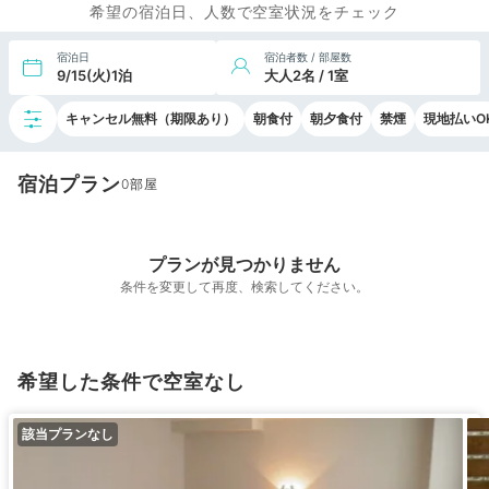
希望の宿泊日、人数で空室状況をチェック
宿泊日
宿泊者数 / 部屋数
9/15(火)1泊
大人2名 / 1室
キャンセル無料（期限あり）
朝食付
朝夕食付
禁煙
現地払いO
宿泊プラン
0
プランが見つかりません
条件を変更して再度、検索してください。
希望した条件で空室なし
該当プランなし