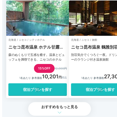
北海道 / ニセコ / シティホテル
北海道 / ニセコ / 旅館
ニセコ昆布温泉 ホテル甘露の
ニセコ昆布温泉 鶴雅別荘
森
抄
森のぬくもりで五感を癒す。温泉とビュ
別荘気分でくつろぐ一夜。ドリ
ッフェを満喫できる、ニセコのホテル
ーのラウンジ付き温泉旅館
15%OFF
12,000円
10,201
27,3
1名あたり 参考価格
1名あたり 参考価格
宿泊プランを探す
宿泊プランを探す
おすすめをもっと見る