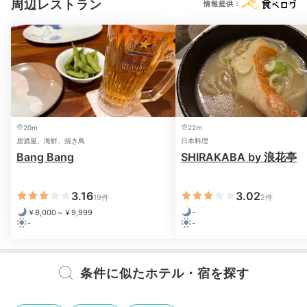
周辺レストラン
情報提供：
※設備・アメニティは、確認が取れている情報を表示しています。
20m
22m
居酒屋、海鮮、焼き鳥
日本料理
Bang Bang
SHIRAKABA by 浪花亭
3.16
3.02
19件
2件
￥8,000～￥9,999
-
-
-
条件に似たホテル・宿を探す