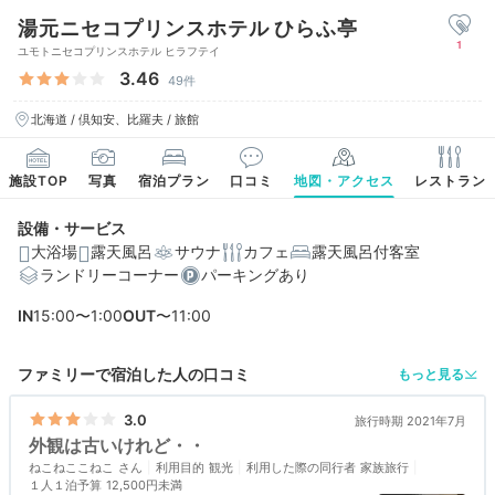
湯元ニセコプリンスホテル ひらふ亭
1
ユモトニセコプリンスホテル ヒラフテイ
3.46
49件
北海道 / 倶知安、比羅夫 / 旅館
施設TOP
写真
宿泊プラン
口コミ
地図・アクセス
レストラン
設備・サービス
大浴場
露天風呂
サウナ
カフェ
露天風呂付客室
ランドリーコーナー
パーキングあり
IN
15:00〜1:00
OUT
〜11:00
ファミリーで宿泊した人の口コミ
もっと見る
3.0
旅行時期 2021年7月
外観は古いけれど・・
ねこねここねこ
利用目的
観光
利用した際の同行者
家族旅行
１人１泊予算
12,500円未満