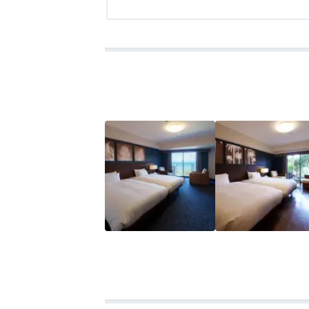
3、大浴場は大きくは無いですが湯温が高く
アクセス
1.0
コスパ
2.5
客室
3.5
接客対応
3.0
風呂
3.0
食
4、オーシャンビューで良かった。☆4
5、朝食はメニューは沖縄郷土的料理+洋和
手で）
6、ウエルカムドリンクがあり ☆3 （
7、部屋の清潔感 ☆4