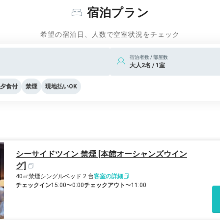
宿泊プラン
希望の宿泊日、人数で空室状況をチェック
宿泊者数 / 部屋数
大人2名 / 1室
夕食付
禁煙
現地払いOK
シーサイドツイン 禁煙 [本館オーシャンズウイン
グ]
40㎡
禁煙
シングルベッド 2 台
客室の詳細
チェックイン
15:00〜0:00
チェックアウト
〜11:00