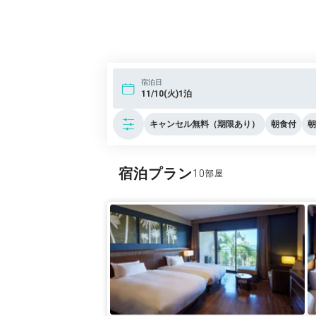
宿泊日
11/10(火)1泊
キャンセル無料（期限あり）
朝食付
朝
宿泊プラン
10