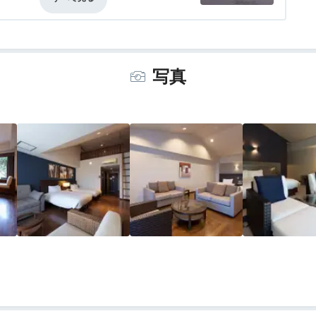
長居できませんでした。☆2
事・ドリンク
3.5
バリアフリー
4.0
、果物類が多かった。☆3.5 （沖縄料理苦
写真
コーヒーが品切れだった）