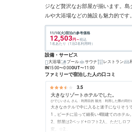
ジなど贅沢なお部屋が揃います。島
ルや大浴場などの施設も魅力的です
11/10(火)宿泊の参考価格
12,503
1名あたり（1泊2名利用時）
設備・サービス
大浴場
プール
サウナ
レストラン
IN
15:00〜0:00
OUT
〜11:00
ファミリーで宿泊した人の口コミ
3.5
大きなリゾートホテルでした。
ひでじいさん
利用目的
観光
利用した際の同行
大きなホテルで中に入ると迷子になりそう
1，ビーチに沿って細長い4階建てのホテル
2、部屋は2ベッド+ロフト2人、ただしロ
変。☆2