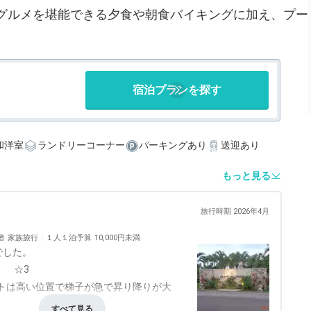
グルメを堪能できる夕食や朝食バイキングに加え、プー
。
宿泊プランを探す
和洋室
ランドリーコーナー
パーキングあり
送迎あり
もっと見る
旅行時期 2026年4月
者
家族旅行
１人１泊予算
10,000円未満
でした。
。 ☆3
フトは高い位置で梯子が急で昇り降りが大