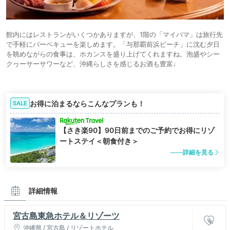
館内にはレストランがいくつかありますが、1階の「マイパマ」は旅行先
で手軽にバーベキューを楽しめます。「与那覇前浜ビーチ」に沈む夕日
を眺めながらの食事は、ホカンスを盛り上げてくれますね。泡盛やシー
クヮーサーサワーなど、沖縄らしさを感じるお酒も豊富♩
お得に泊まるならこんなプランも！
SALE
【さき楽90】90日前までのご予約でお得にリゾ
ートステイ＜朝食付き＞
詳細を見る
詳細情報
宮古島東急ホテル＆リゾーツ
沖縄県 / 宮古島 / リゾートホテル