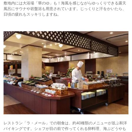
敷地内には大浴場「華のゆ」も！海風を感じながらゆっくりできる露天
風呂にサウナや岩盤浴も用意されています。じっくりと汗をかいたら、
日頃の疲れもスッキリしますね。
レストラン「ラ・メール」での朝食は、約40種類のメニューが並ぶ和洋
バイキングです。シェフが目の前で作ってくれる卵料理、海ぶどうやも