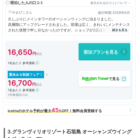
宿泊した人の口コミ
表示される口コミについて
やまびこ
旅行時期 2026年6月
久しぶりにメインタワーのオーシャンウィングに泊まりました。
高層階にアップグレードされました。部屋は広く、きれいにメンテナンス
された状態で申し分なかったのですが、ショップが2店ほど閉店していた
り、バーの営業日が少なかったりとかっての賑わいが感じされませんでし
た。ベイウィングに人手を集中しているのではないかと感じられました。
ドリンククーポンを受けとったときにもバーの営業日についての案内がな
16,650
宿泊プランを見る
くあぶなく無駄になりそうでした。ちょっと残念に感じました。
朝食は和食のほうもバイキングになってしまってましたが、こちらの方が
1名あたり 参考価格
品数おおく、お勧めできます。
夏休み＆秋旅フェア！
16,700
1名あたり 参考価格
※対象施設のみ
3.グランヴィリオリゾート石垣島 オーシャンズウイング