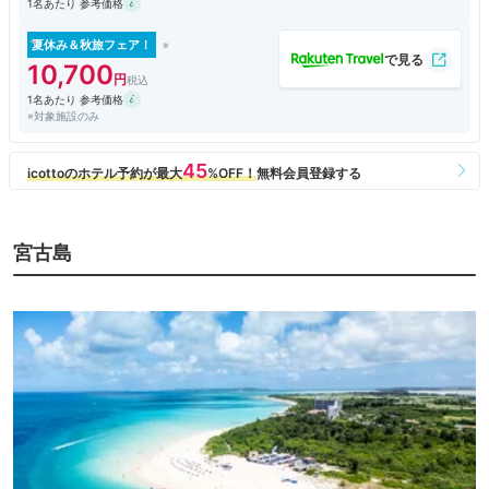
1名あたり 参考価格
6、ウエルカムドリンクがあり ☆3 （コーヒーが品切れだった）
7、部屋の清潔感 ☆4
夏休み＆秋旅フェア！
10,700
1名あたり 参考価格
※対象施設のみ
宮古島