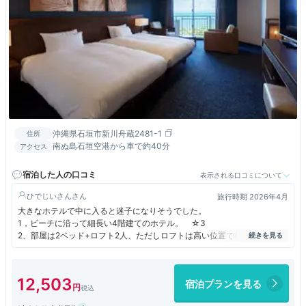
沖縄県石垣市新川舟蔵2481-1
住所
南ぬ島石垣空港から車で約40分
アクセス
宿泊した人の口コミ
表示される口コミについて
ひでじいさん
旅行時期 2026年4月
大きなホテルで中に入ると迷子になりそうでした。
1，ビーチに沿って細長い4階建てのホテル。 ☆3
2、部屋は2ベッド+ロフト2人、ただしロフトは高い位置で梯子が急で昇
り降りが大変。☆2
3、大浴場は大きくは無いですが湯温が高く長居できませんでした。☆2
4、オーシャンビューで良かった。☆4
12,503
宿泊プランを見る
5、朝食はメニューは沖縄郷土的料理+洋和、果物類が多かった。☆3.5
（沖縄料理苦手で）