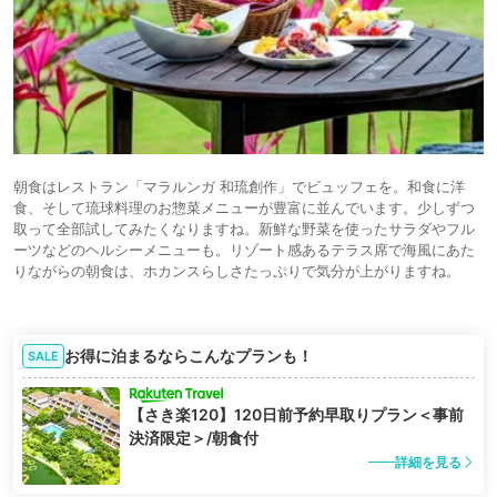
朝食はレストラン「マラルンガ 和琉創作」でビュッフェを。和食に洋
食、そして琉球料理のお惣菜メニューが豊富に並んでいます。少しずつ
取って全部試してみたくなりますね。新鮮な野菜を使ったサラダやフル
ーツなどのヘルシーメニューも。リゾート感あるテラス席で海風にあた
りながらの朝食は、ホカンスらしさたっぷりで気分が上がりますね。
お得に泊まるならこんなプランも！
SALE
【さき楽120】120日前予約早取りプラン＜事前
決済限定＞/朝食付
詳細を見る