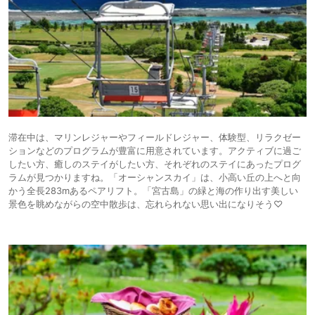
滞在中は、マリンレジャーやフィールドレジャー、体験型、リラクゼー
ションなどのプログラムが豊富に用意されています。アクティブに過ご
したい方、癒しのステイがしたい方、それぞれのステイにあったプログ
ラムが見つかりますね。「オーシャンスカイ」は、小高い丘の上へと向
かう全長283mあるペアリフト。「宮古島」の緑と海の作り出す美しい
景色を眺めながらの空中散歩は、忘れられない思い出になりそう♡