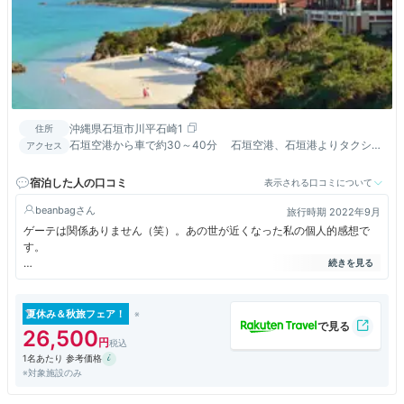
沖縄県石垣市川平石崎1
住所
石垣空港から車で約30～40分 石垣空港、石垣港よりタクシー
アクセス
で1台約5,500円
宿泊した人の口コミ
表示される口コミについて
beanbag
旅行時期 2022年9月
ゲーテは関係ありません（笑）。あの世が近くなった私の個人的感想で
す。
クラブメッドは初めてです。素晴らしいホテルだと思います。
-建物は古いですが、綺麗にリノベされ清潔。除湿機が24時間フル稼働し
て快適です。
夏休み＆秋旅フェア！
-ターンダウンも行き届き、快適なステイが楽しめます。
26,500
-オールインクルーシブでホテル内の飲食が自由。料理は多国籍でバリエ
1名あたり 参考価格
ーション豊富、どれも美味しくいただけます。
※対象施設のみ
-アクティビティもオールインクルーシブ。人気アクティビティは事前エ
ントリーが必要ですが、個人で楽しむなら用具は無料で貸してくれます。