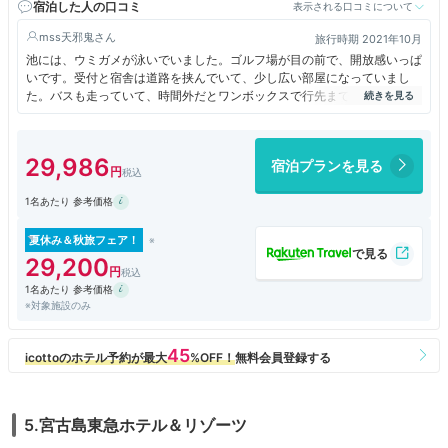
より
宿泊した人の口コミ
表示される口コミについて
mss天邪鬼
旅行時期 2021年10月
池には、ウミガメが泳いでいました。ゴルフ場が目の前で、開放感いっぱ
いです。受付と宿舎は道路を挟んでいて、少し広い部屋になっていまし
た。バスも走っていて、時間外だとワンボックスで行先まで届けてくれま
す。
29,986
宿泊プランを見る
1名あたり 参考価格
夏休み＆秋旅フェア！
29,200
1名あたり 参考価格
※対象施設のみ
5.宮古島東急ホテル＆リゾーツ