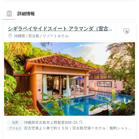
詳細情報
シギラベイサイドスイート アラマンダ（宮古
島）
沖縄県 / 宮古島 / リゾートホテル
沖縄県宮古島市上野新里926-25
住所
宮古空港より車で約１５分｜宮古島空港ーホテル：無料シャトル
アクセス
バス、下地島空港ーホテル：有料エアポートライナー詳細はＨＰ