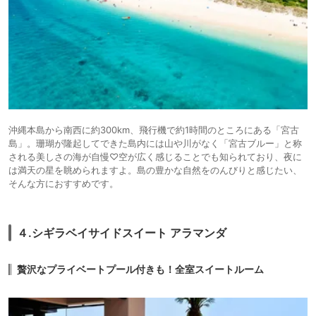
沖縄本島から南西に約300km、飛行機で約1時間のところにある「宮古
島」。珊瑚が隆起してできた島内には山や川がなく「宮古ブルー」と称
される美しさの海が自慢♡空が広く感じることでも知られており、夜に
は満天の星を眺められますよ。島の豊かな自然をのんびりと感じたい、
そんな方におすすめです。
４.シギラベイサイドスイート アラマンダ
贅沢なプライベートプール付きも！全室スイートルーム