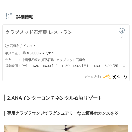
-４歳から10歳の子供はミニクラブで終日預かってくれます。個別アクテ
ィビティへの参加も自由です。
-エンタテイメントも多彩。１日中楽しませようという精神が横溢してい
詳細情報
ます。
-コスパ最高。１人１泊２万円弱で３食含めあらゆる飲食、アクティビテ
ィ、エンタテイメントがフリーです。施設から一歩も出ずに何日でも、終
クラブメッド石垣島 レストラン
日ここで過ごせます。孫たちは帰りたくないと言っています。
0
コロナと円安で海外旅行を躊躇する今日この頃、何もハワイに行かなくて
石垣市 / ビュッフェ
も、ショッピング以外はここで十分楽しめます。スタッフも食事も多国籍
￥3,000～￥3,999
平均予算
で、海外旅行気分が味わえます。
住所
沖縄県石垣市川平石崎1 クラブメッド石垣島
営業時間
[一] 11:30 - 13:00 [二] 11:30 - 13:00 [三] 11:30 - 13:00 [四]
11:30 - 13:00 [五] 11:30 - 13:00 [六] 11:30 - 13:00 [日] 11:30 -
13:00
データ提供
2.ANAインターコンチネンタル石垣リゾート
専用クラブラウンジでラグジュアリーなご褒美ホカンスを♡