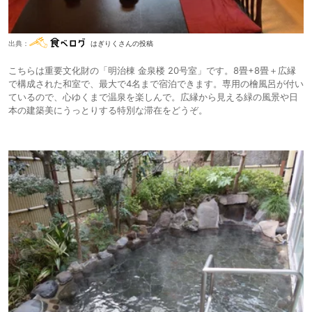
出典：
はぎりくさんの投稿
こちらは重要文化財の「明治棟 金泉楼 20号室」です。8畳+8畳＋広縁
で構成された和室で、最大で4名まで宿泊できます。専用の檜風呂が付い
ているので、心ゆくまで温泉を楽しんで。広縁から見える緑の風景や日
本の建築美にうっとりする特別な滞在をどうぞ。