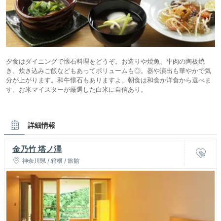
夕食はダイニングで懐石料理をどうぞ。お造りや焼魚、牛肉の陶板焼
き、炊き込みご飯などもあってボリュームも◎。器や演出も華やかで気
分が上がります。和牛懐石もありますよ。朝食は和食か洋食から選べま
す。お⽶マイスターが厳選した白米に自信あり。
詳細情報
金乃竹 塔ノ澤
神奈川県 / 箱根 / 旅館