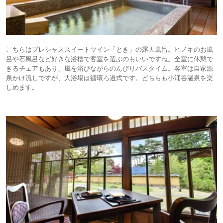
こちらはプレシャススイートツイン「とき」の露天風呂。ヒノキのお風
呂や石風呂など好きな浴槽で客室を選ぶのもいいですね。全室に休憩で
きるチェアもあり、風を浴びながらのんびりバスタイム。客室は自家源
泉かけ流しですが、大浴場は循環ろ過式です。どちらも小涌谷温泉を楽
しめます。