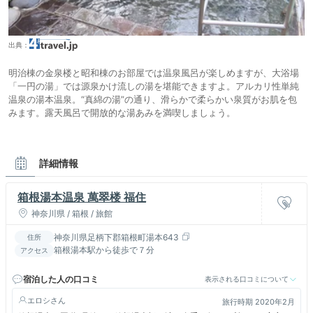
出典：
明治棟の金泉楼と昭和棟のお部屋では温泉風呂が楽しめますが、大浴場
「一円の湯」では源泉かけ流しの湯を堪能できますよ。アルカリ性単純
温泉の湯本温泉。“真綿の湯”の通り、滑らかで柔らかい泉質がお肌を包
みます。露天風呂で開放的な湯あみを満喫しましょう。
詳細情報
箱根湯本温泉 萬翠楼 福住
神奈川県 / 箱根 / 旅館
神奈川県足柄下郡箱根町湯本643
住所
箱根湯本駅から徒歩で７分
アクセス
宿泊した人の口コミ
表示される口コミについて
エロシ
旅行時期 2020年2月