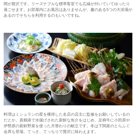
間が贅沢です。リーズナブルな標準客室でも広縁が付いていてゆったり
過ごせます。お部屋内にお風呂はありませんが、趣のある5つの大浴場が
あるのでそちらを利用するのもいいですね。
料理はミシュランの星を獲得した名店の店主に監修をお願いしているの
だとか。真鶴港で水揚げされた新鮮な魚介をはじめ、足柄牛に小田原や
伊勢原の新鮮野菜を使った月替わりの献立です。冬は下関産のとらふぐ
会席も登場。てっさ、てっちりで贅沢に味わえます。