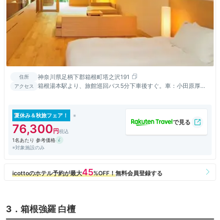
神奈川県足柄下郡箱根町塔之沢191
住所
箱根湯本駅より、旅館巡回バス5分下車後すぐ。車：小田原厚木
アクセス
道路箱根ICより宮ノ下方面10分
夏休み＆秋旅フェア！
76,300
1名あたり 参考価格
※対象施設のみ
3．箱根強羅 白檀