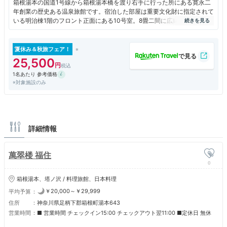
箱根湯本の国道1号線から箱根湯本橋を渡り右手に行った所にある寛永二
年創業の歴史ある温泉旅館です。宿泊した部屋は重要文化財に指定されて
いる明治棟1階のフロント正面にある10号室。8畳二間に広縁がある部屋
で部屋風呂は源泉檜風呂。古い部屋なので多少隙間がありますが、風が入
ってくることはなく、いつでも温泉に浸かれるのが良い。客数も少ないの
で、大浴場でも殆ど人と会うこともなく、ゆったりとくつろいで入ること
夏休み＆秋旅フェア！
ができました。料理も地の物を使った料理が部屋食で出され、仲居さんも
25,500
親切な方で快適に過ごせました。あえて欠点を言うとWiFiが無いこと位で
1名あたり 参考価格
す。
※対象施設のみ
詳細情報
萬翠楼 福住
0
箱根湯本、塔ノ沢 / 料理旅館、日本料理
￥20,000～￥29,999
平均予算
住所
神奈川県足柄下郡箱根町湯本643
営業時間
■ 営業時間 チェックイン15:00 チェックアウト翌11:00 ■定休日 無休