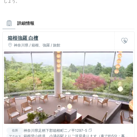
しょう。
詳細情報
箱根強羅 白檀
神奈川県 / 箱根、強羅 / 旅館
神奈川県足柄下郡箱根町二ノ平1297-5
住所
箱根登山鉄道 小涌谷駅よりご送迎承ります（車で約5分：事前
アクセス