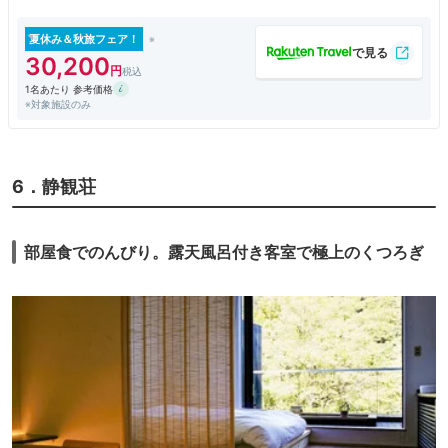
夏休み＆秋旅フェア！
30,200
1名あたり 参考価格
※対象施設のみ
6．静観荘
部屋食でのんびり。露天風呂付き客室で極上のくつろぎ