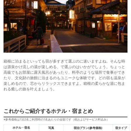
箱根に泊まるといっても宿が多すぎて選ぶのに迷いますよね。そんな時
は源泉かけ流しの湯が楽しめる、で選ぶのはいかがでしょう。ちょっと
高級でもお部屋に露天風呂があったり、料亭のような場所で食事ができ
たり、文化財の旅館に泊まるのもユニークな体験です。どの宿も温泉が
楽しめるので、芯からリラックスできますよ。箱根の柔らかな湯に包ま
れる癒しの旅を叶えましょう。
これからご紹介するホテル・宿まとめ
※参考価格は1泊2名ご利用時の1名あたりの金額です（税およびサービス料込み）
ホテル・宿名
写真
宿泊プラン(参考価格)
宿タイプ