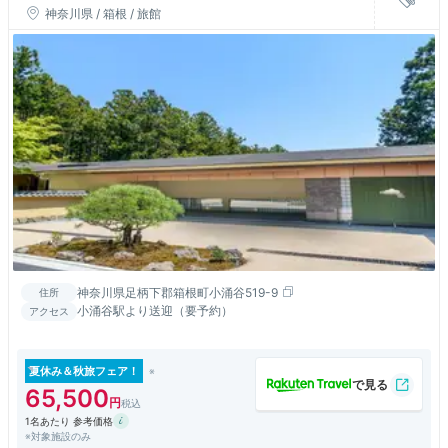
神奈川県 / 箱根 / 旅館
神奈川県足柄下郡箱根町小涌谷519-9
住所
小涌谷駅より送迎（要予約）
アクセス
夏休み＆秋旅フェア！
65,500
1名あたり 参考価格
※対象施設のみ