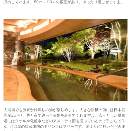
演出しています。50㎡～110㎡の客室があり、ゆったり過ごせますよ。
大浴場でも源泉かけ流しの湯が楽しめます。大きな浴槽の前には日本庭
園が広がり、昼と夜で違った表情をみせてくれますよ。広々とした脱衣
場にはタオルや化粧水などのアメニティ類も揃っているので手ぶらでO
K。お部屋の冷蔵庫内のドリンクはフリーです。湯上りに1杯いただきま