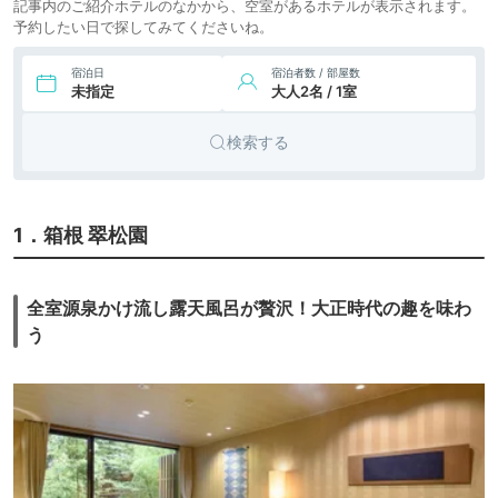
記事内のご紹介ホテルのなかから、空室があるホテルが表示されます。
予約したい日で探してみてくださいね。
宿泊日
宿泊者数 / 部屋数
未指定
大人2名 / 1室
検索する
1．箱根 翠松園
全室源泉かけ流し露天風呂が贅沢！大正時代の趣を味わ
う