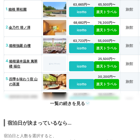
63,665円〜
65,500円〜
1.
旅館
箱根 翠松園
icotto
楽天トラベル
68,682円〜
76,300円〜
2.
旅館
金乃竹 塔ノ澤
icotto
楽天トラベル
63,723円〜
55,000円〜
3.
旅館
箱根強羅 白檀
icotto
楽天トラベル
25,500円〜
4.
箱根湯本温泉 萬翠
旅館
楼 福住
icotto
楽天トラベル
30,200円〜
5.
四季を味わう宿 山
旅館
の茶屋
icotto
楽天トラベル
49,875円〜
28,200円〜
6.
箱根湯本温泉 静観
旅館
荘
icotto
楽天トラベル
一覧の続きを見る
宿泊日が決まっているなら…
宿泊日と人数を選択すると、