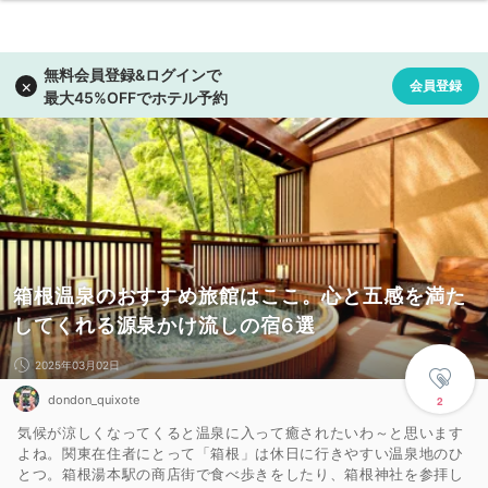
箱根温泉のおすすめ旅館はここ。心と五感を満た
してくれる源泉かけ流しの宿6選
2025年03月02日
dondon_quixote
2
気候が涼しくなってくると温泉に入って癒されたいわ～と思います
よね。関東在住者にとって「箱根」は休日に行きやすい温泉地のひ
とつ。箱根湯本駅の商店街で食べ歩きをしたり、箱根神社を参拝し