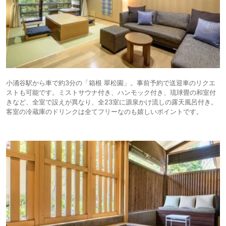
小涌谷駅から車で約3分の「箱根 翠松園」。事前予約で送迎車のリクエ
ストも可能です。ミストサウナ付き、ハンモック付き、琉球畳の和室付
きなど、全室で設えが異なり、全23室に源泉かけ流しの露天風呂付き。
客室の冷蔵庫のドリンクは全てフリーなのも嬉しいポイントです。