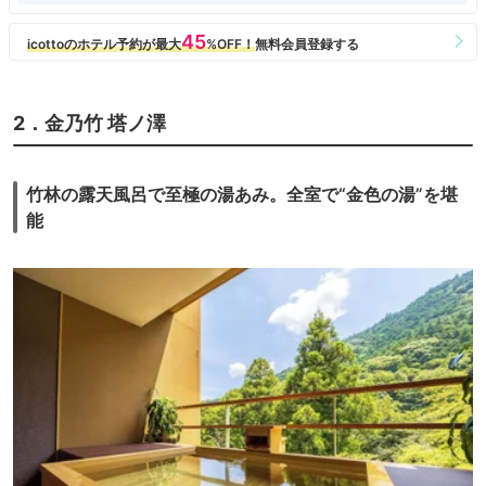
2．金乃竹 塔ノ澤
竹林の露天風呂で至極の湯あみ。全室で“金色の湯”を堪
能