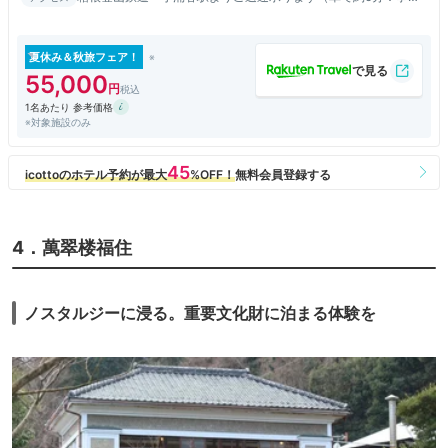
にご連絡ください） 箱根バス「緑の村入り口」下車 徒歩2分
夏休み＆秋旅フェア！
55,000
1名あたり 参考価格
※対象施設のみ
4．萬翠楼福住
ノスタルジーに浸る。重要文化財に泊まる体験を