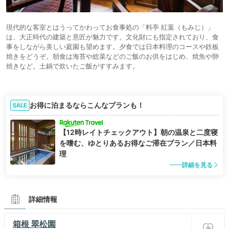
現代的な客室とはうってかわってお食事処の「料亭 紅葉（もみじ）」
は、大正時代の建築と意匠が魅力です。文化財にも指定されており、食
事をしながら美しい庭園も望めます。夕食では日本料理のコースや鉄板
焼きをどうぞ。朝食は海苔や総菜などのご飯のお供をはじめ、焼魚や卵
焼きなど。土鍋で炊いたご飯がすすみます。
お得に泊まるならこんなプランも！
SALE
【12時レイトチェックアウト】朝の温泉と二度寝
を嗜む、ゆとりあるお得なご滞在プラン／日本料
理
詳細を見る
詳細情報
箱根 翠松園