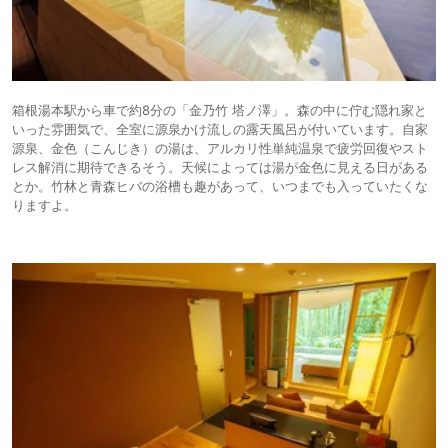
箱根湯本駅から車で約8分の「金乃竹 塔ノ澤」。森の中に佇む隠れ家と
いった雰囲気で、全室に源泉かけ流しの露天風呂が付いています。自家
源泉、金色（こんじき）の湯は、アルカリ性単純温泉で疲労回復やスト
レス解消に期待できるそう。天候によっては湯が金色に見える日がある
とか。竹林と青森ヒバの浴槽も趣があって、いつまでも入っていたくな
りますよ。