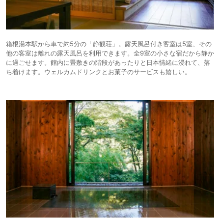
箱根湯本駅から車で約5分の「静観荘」。露天風呂付き客室は5室、その
他の客室は離れの露天風呂を利用できます。全9室の小さな宿だから静か
に過ごせます。館内に畳敷きの階段があったりと日本情緒に浸れて、落
ち着けます。ウェルカムドリンクとお菓子のサービスも嬉しい。