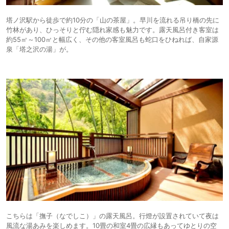
塔ノ沢駅から徒歩で約10分の「山の茶屋」。早川を流れる吊り橋の先に
竹林があり、ひっそりと佇む隠れ家感も魅力です。露天風呂付き客室は
約55㎡～100㎡と幅広く、その他の客室風呂も蛇口をひねれば、自家源
泉「塔之沢の湯」が。
こちらは「撫子（なでしこ）」の露天風呂。行燈が設置されていて夜は
風流な湯あみを楽しめます。10畳の和室4畳の広縁もあってゆとりの空