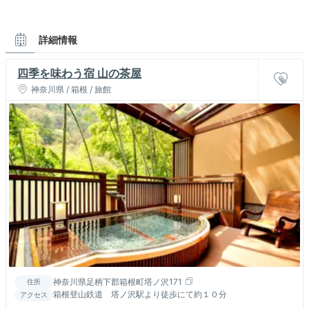
詳細情報
四季を味わう宿 山の茶屋
神奈川県 / 箱根 / 旅館
神奈川県足柄下郡箱根町塔ノ沢171
住所
箱根登山鉄道 塔ノ沢駅より徒歩にて約１０分
アクセス