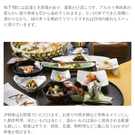
地下1階には足湯と大浴場があり、源泉かけ流しです。アルカリ単純泉の
柔らかい湯で身体を芯から温めてくれますよ。ヒバの木でできた浴槽に
浸かりながら、緑の木々を眺めてリラックスすれば日頃の疲れもスーッ
と溶けていきます。
夕朝食はお部屋でいただけます。お造りや焼き物など和食をメインにし
た創作料理。冷たいものは冷たく、温かいものは温かく提供される配慮
も嬉しい。朝食はサラダ、焼魚、豆腐、卵料理などご飯に合うおかずが
和食が並びます。