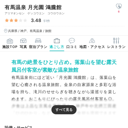
有馬温泉 月光園 鴻朧館
6
アリマオンセン ゲッコウエン コウロウカン
3.48
51件
兵庫県 / 神戸、有馬温泉 / 旅館
施設TOP
写真
宿泊プラン
過ごし方
口コミ
地図・アクセス
レストラン
有馬の絶景をひとり占め。落葉山を望む露天
風呂付客室が素敵な温泉旅館
有馬温泉街にほど近い「月光園 鴻朧館」は、落葉山を
望む心癒される温泉旅館。金泉の自家源泉と多彩な浴
場を持ち、滝川のせせらぎを聴きながら湯巡りを楽し
めます。おこもりにぴったりの露天風呂付客室も◎。
夕食は上品な京風会席料理を。神戸牛や北摂三田産
「ひのひかり」など、兵庫県産の食材を堪能できます
よ。
設備・サービス