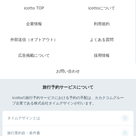
12:05
宿から徒歩約5分
icotto TOP
icottoについて
温泉街の「土山人」で
絶品お蕎麦ランチ
企業情報
利用規約
外部送信（オプトアウト）
よくある質問
広告掲載について
採用情報
お問い合わせ
旅行予約サービスについて
icottoの旅行予約サービスにおける予約の手配は、カカクコムグルー
土山人 有馬店 ／料理一例①
土山
プ企業である株式会社タイムデザインが行います。
有馬温泉街にある「土山人 有馬店」は、石臼挽き手打
タイムデザインとは
ち蕎麦の専門店。契約農家から直接仕入れた蕎麦を使っ
た、香り高い逸品を楽しめます。名物「すだち蕎麦」は
旅行業約款・条件書