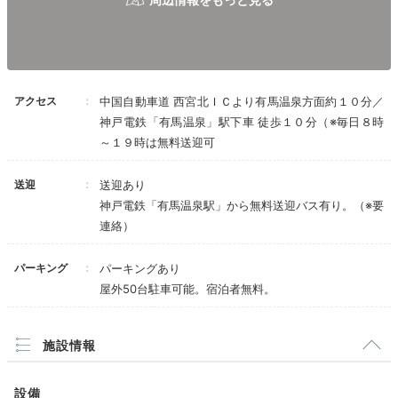
kkmr_323
アクセス
中国自動車道 西宮北ＩＣより有馬温泉方面約１０分／
神戸電鉄「有馬温泉」駅下車 徒歩１０分（※毎日８時
窓を開け、涼しい風に吹かれて、紅葉を眺めながら入
～１９時は無料送迎可
浴。ずっと入っていたいくらい気持ち良かったです。
+2
送迎
送迎あり
神戸電鉄「有馬温泉駅」から無料送迎バス有り。（※要
連絡）
Dinner
パーキング
パーキングあり
17:30
屋外50台駐車可能。宿泊者無料。
会席料理や神戸牛を
施設情報
たっぷり堪能
設備