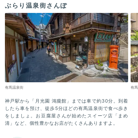
ぶらり温泉街さんぽ
有馬温泉街
有馬
神戸駅から「月光園 鴻朧館」までは車で約30分。到着
したら車を預け、徒歩5分ほどの有馬温泉街で食べ歩き
をしましょ。お豆腐屋さんが始めたスイーツ店「まめ
清」など、個性豊かなお店がたくさんありますよ。