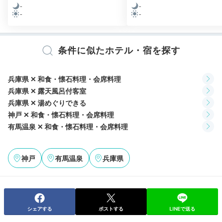
-
-
-
-
kkmr_323
条件に似たホテル・宿を探す
妊婦のため部屋風呂だけの利用でしたが、気持ち良くて大満足。貧
血持ちなのですが風が涼しくてのぼせたりもせず、2日間で6回は入
りました（笑）。
兵庫県 ✕ 和食・懐石料理・会席料理
兵庫県 ✕ 露天風呂付客室
兵庫県 ✕ 湯めぐりできる
神戸 ✕ 和食・懐石料理・会席料理
有馬温泉 ✕ 和食・懐石料理・会席料理
Breakfast
08:00
神戸
有馬温泉
兵庫県
体が目覚める和朝食
シェアする
ポストする
LINEで送る