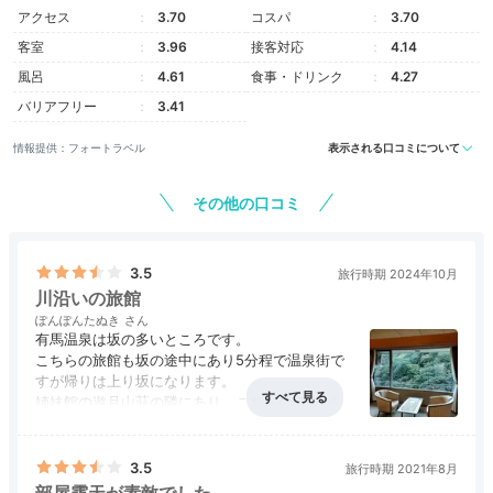
スタンダード和室
露天
アクセス
3.70
コスパ
3.70
33のお部屋は全て山側で、四季折々の自然を満喫でき
客室
3.96
接客対応
4.14
ます。お部屋タイプは、露天風呂付客室や、ベッド派の
風呂
4.61
食事・ドリンク
4.27
方も過ごしやすい洋室ツイン、シングルルームなど
バリアフリー
3.41
様々。一般的な和室でも12帖と広めで、のびのびと寛
げますよ。
情報提供：フォートラベル
表示される口コミについて
その他の口コミ
kkmr_323
3.5
旅行時期 2024年10月
川沿いの旅館
露天風呂付きの和室に宿泊。大きな窓から紅葉がよく見
ぽんぽんたぬき
えて絶景でした！清潔で静かで、お布団は分厚くふかふ
+2
有馬温泉は坂の多いところです。
かで、妊婦の私もよく眠れました。
こちらの旅館も坂の途中にあり5分程で温泉街で
すが帰りは上り坂になります。
姉妹館の遊月山荘の隣にあり、こちらのほうがお
値段高め設定ですが落ち着く旅館です。温泉は金
泉銀泉楽しめて、少し歩きますが源泉の露天風呂
Onsen
もあり泉質は良かったです。食事は朝夕ともに一
3.5
旅行時期 2021年8月
品一品丁寧さが感じられ満足できます。部屋から