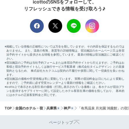
icottoのSNSをフォローして、
スーベニアショップ
リフレッシュできる情報を受け取ろう♪
基本のチェックアウト時間が12時と遅めなのも嬉しい
所。朝食後にもう一度温泉に入ったり、お部屋で二度寝
したり、館内の「スーベニアショップ」でお土産を選ん
だり。最後まで時間に追われず、のんびり過ごせます。
kkmr_323
今回はのんびり過ごすのが目的だったので、お部屋でゆっくり。清
潔で静かなお部屋で寛いだり、好きな時に何回もお風呂に入れて良
かったです！
TOP
全国のホテル・宿
兵庫県
神戸
「有馬温泉 月光園 鴻朧館」の宿
Lunch
ページトップ