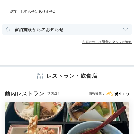
部屋情報
「みすじ肉」が付くプランにしました。とてもおいしく
和室
洋室
スイート
インターネット利用可能
Wi-Fi利用可能
て大満足です♪お刺身等は夫が食べましたが、とても新
+5
露天風呂付客室
鮮で特に中トロが絶品だったそうです。
宿泊施設からのお知らせ
その他館内施設
内容について運営スタッフに連絡
宴会場
売店・ギフトショップ
カラオケルーム
Onsen
20:00
アメニティ
橋を渡って
テレビ
冷蔵庫
ミニバー
エアコン
アイロン
レストラン・飲食店
セーフティボックス
洗浄機付トイレ
浴衣
歯ブラシ
カミソリ
姉妹館の露天風呂へ
シャンプー
リンス
ボディソープ
タオル
バスタオル
くし・ブラシ
ドライヤー
お茶セット
電気ポット
加湿器
館内レストラン
（2店舗）
情報提供：
※設備・アメニティは、確認が取れている情報を表示しています。