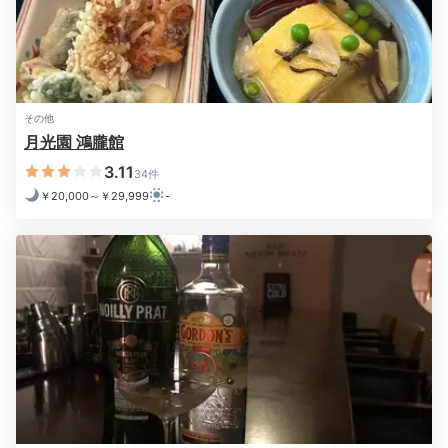
姉妹館・游月山荘への橋①
姉
働きマンさんの投稿
その他
風情たっぷりの「月光橋」を渡り、姉妹館「游月山荘」
月光園 鴻朧館
へ。滞在中はこちらの大浴場も無料で利用できます。
3.11
34件
「滝川」のせせらぎを聴きながら、源泉かけ流しの金泉
￥20,000～￥29,999
-
をたっぷり堪能。心身ともに癒されますよ。
2日目
Onsen
07:00