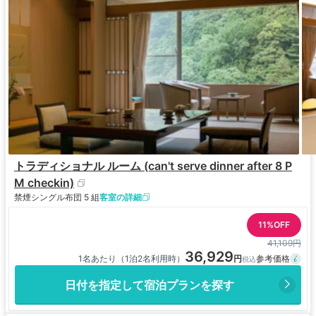
トラディショナル ルーム (can't serve dinner after 8 P
M checkin)
禁煙
シングル布団 5 組
客室の詳細
11%OFF
41,109円
36,929
1名あたり（1泊2名利用時）
日付を指定して宿泊プランを探す