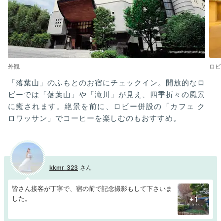
外観
ロビ
「落葉山」のふもとのお宿にチェックイン。開放的なロ
ビーでは「落葉山」や「滝川」が見え、四季折々の風景
に癒されます。絶景を前に、ロビー併設の「カフェ ク
ロワッサン」でコーヒーを楽しむのもおすすめ。
kkmr_323
皆さん接客が丁寧で、宿の前で記念撮影もして下さいま
した。
+1