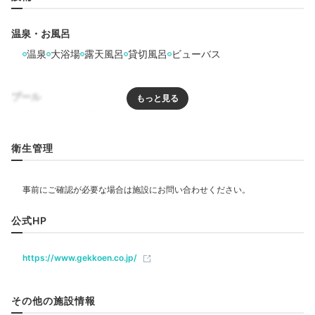
温泉・お風呂
温泉
大浴場
露天風呂
貸切風呂
ビューバス
プール
リラクゼーション
衛生管理
夕食一例①
夕
エステ・マッサージ
露天風呂付客室に宿泊した場合は、お部屋でゆっくりと
京風会席料理を楽しめます。時期によっては、希少部位
飲食
「みすじ肉」やブランド和牛「神戸牛」が付くプランが
公式HP
登場することもありますよ。贅沢なお料理に大満足♪
バー
カフェ
https://www.gekkoen.co.jp/
ベビー＆子供関連
その他の施設情報
kkmr_323