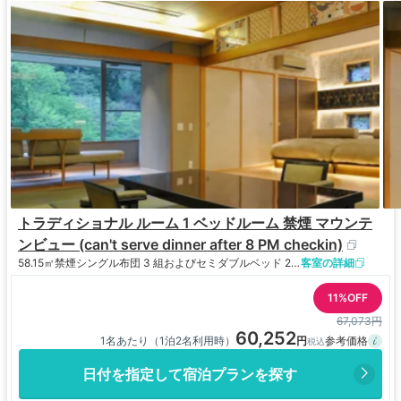
トラディショナル ルーム 1 ベッドルーム 禁煙 マウンテ
ンビュー (can't serve dinner after 8 PM checkin)
58.15㎡
禁煙
シングル布団 3 組およびセミダブルベッド 2 台
客室の詳細
11%OFF
67,073円
60,252
1名あたり（1泊2名利用時）
日付を指定して宿泊プランを探す