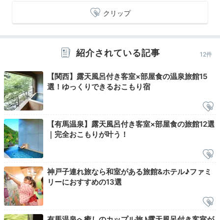
クリップ
紹介されている記事
12件
日本料理 弓張月
朝食
【関西】露天風呂付き客室×部屋食の温泉旅館15
選！ゆっくりできるおこもり宿
朝食は、兵庫県の食材を中心とした和食膳。朝の体に沁
みるヘルシーな献立です。和室に宿泊した場合はお部
屋、洋室に宿泊した場合は日本料理レストラン「弓張
【有馬温泉】露天風呂付き客室×部屋食の旅館12選
月」で、ゆっくりと頂けます。
｜完全おこもりが叶う！
神戸子連れ旅なら和室がある旅館&ホテル♪ファミ
kkmr_323
リーにおすすめの13選
朝もお部屋食で、品数たくさんの和食でした。湯豆腐やおかずやデ
ザートのフルーツも全部おいしかったです。ボリュームたっぷりで
有馬温泉へ癒しのカップル旅♪露天風呂付き客室が