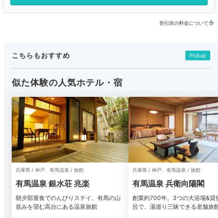
割引前の料金について
こちらもおすすめ
Pickup
似た体験の人気ホテル・宿
兵庫県 / 神戸、有馬温泉 / 旅館
兵庫県 / 神戸、有馬温泉 / 旅館
有馬温泉 銀水荘 兆楽
有馬温泉 兵衛向陽閣
朝夕部屋食でのんびりステイ。有馬の山
創業約700年。3つの大浴場&貸
並みを望む高台にある温泉旅館
呂で、湯巡り三昧できる老舗旅