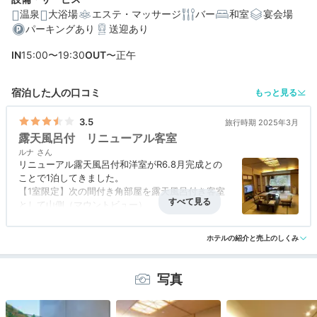
温泉
大浴場
エステ・マッサージ
バー
和室
宴会場
パーキングあり
送迎あり
編集部おすすめの３つのポイント
IN
15:00〜19:30
OUT
〜正午
自家源泉を満喫！大浴場・姉妹館・貸切風呂で湯巡りを
宿泊した人の口コミ
もっと見る
楽しめる
絶景と温泉をひとり占め。贅沢な時間を過ごせる露天風
3.5
旅行時期 2025年3月
呂付客室
露天風呂付 リニューアル客室
ルナ
神戸牛や旬の魚介類など、兵庫県の食材を堪能できる京
リニューアル露天風呂付和洋室がR6.8月完成との
風会席料理
ことで1泊してきました。
【1室限定】次の間付き角部屋を露天風呂付き客室
として山側（マウントビュー）
浴槽は信楽焼の陶器製
ホテルの紹介と売上のしくみ
新しいので、お部屋も綺麗で気持ちよかったです。
部屋風呂は、金泉等ではなくラドン温泉ですが、掛
け流しで温度もちょうどよかったです。
写真
最近はお布団を敷きにきてくださるより、ベッドの
ある和洋室が楽です。