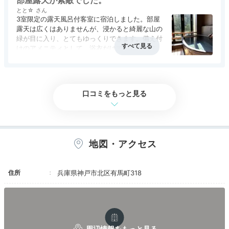
部屋露天が素敵でした。
16:00
の眺めは心が落ち着きます。
とと☆
3室限定の露天風呂付客室に宿泊しました。部屋
客室露天風呂で
露天は広くはありませんが、浸かると綺麗な山の
気ままに温泉浴
緑が目に入り、とてもゆっくりできます。備え付
けのアメニティとして、浴衣だけでなく作務衣も
あり、就寝時用にパジャマ持参が定番の我が家は
とても助かりました。
口コミをもっと見る
地図・アクセス
住所
兵庫県神戸市北区有馬町318
客室露天風呂一例①
客
2017年にリニューアルした絶景の露天風呂付客室で
は、天然ラドン泉を独り占めできます。夏は新緑、秋は
紅葉を前に、心ゆくまで温泉浴を。信楽焼の湯船の風合
いも心地良く、気持ちが安らぎます。