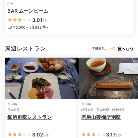
バー
館内でのんびり
BAR ムーンビーム
朝風呂を満喫
3.01
2件
￥3,000～￥3,999
-
周辺レストラン
情報提供：
大浴場「金波の湯」
大浴
24m
25m
館内の大浴場は6～8時と9時～24時、露天風呂は12時
日本料理
料理旅館、日本料理、郷土料理
～入浴OK。男女別の大浴場にはそれぞれ金泉の露天風
御所別墅レストラン
有馬山叢御所別墅
呂、開放的な内風呂、サウナがあり、朝風呂を満喫でき
ます。個性豊かな貸切テーマ風呂も◎。
3.02
3.17
5件
17件