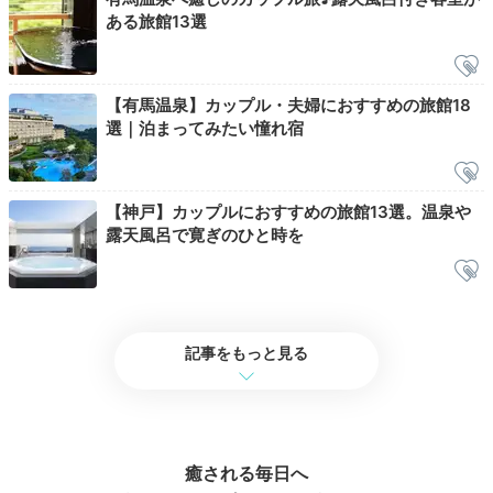
した！
ある旅館13選
【有馬温泉】カップル・夫婦におすすめの旅館18
Check-out
選｜泊まってみたい憧れ宿
12:00
宿を出発
昼までゆっくり過ごし
【神戸】カップルにおすすめの旅館13選。温泉や
チェックアウト
露天風呂で寛ぎのひと時を
記事をもっと見る
癒される毎日へ