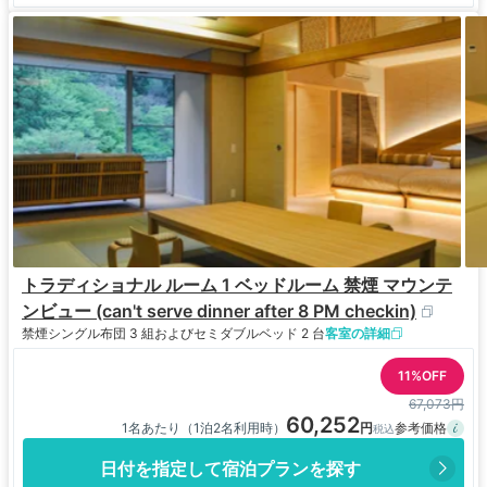
トラディショナル ルーム 1 ベッドルーム 禁煙 マウンテ
ンビュー (can't serve dinner after 8 PM checkin)
禁煙
シングル布団 3 組およびセミダブルベッド 2 台
客室の詳細
11%OFF
67,073円
60,252
1名あたり（1泊2名利用時）
日付を指定して宿泊プランを探す