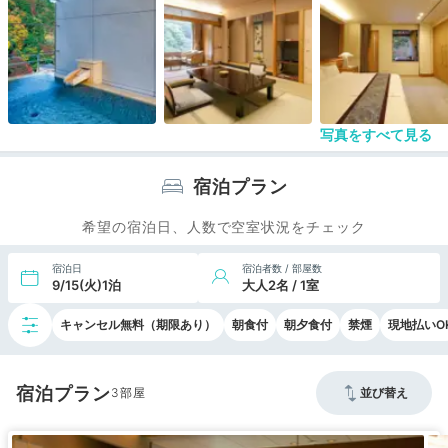
外風呂は遊月山荘のお風呂も入れますが、浴衣で外
を少し歩くので雨模様の日は少しつらい…
雨上がりの翌日に入ろうと思ったら朝の時間が短く
終わっていました。翌朝を勧めるならそれも伝えて
欲しかったです。
写真をすべて見る
宿泊プラン
希望の宿泊日、人数で空室状況をチェック
宿泊日
宿泊者数 / 部屋数
9/15(火)1泊
大人2名 / 1室
キャンセル無料（期限あり）
朝食付
朝夕食付
禁煙
現地払いO
宿泊プラン
3
並び替え