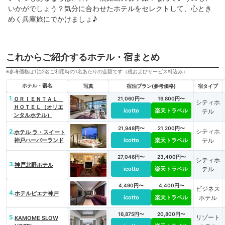
いかがでしょう？気分に合わせたホテルをセレクトして、心とき
めく兵庫旅にでかけましょ♪
これからご紹介するホテル・宿まとめ
※参考価格は1泊2名ご利用時の1名あたりの金額です（税およびサービス料込み）
ホテル・宿名
写真
宿泊プラン(参考価格)
宿タイプ
1.
ＯＲＩＥＮＴＡＬ
21,060円〜
19,800円〜
シティホ
ＨＯＴＥＬ（オリエ
icotto
楽天トラベル
テル
ンタルホテル）
21,948円〜
21,200円〜
2.
シティホ
ホテル ラ・スイート
神戸ハーバーランド
icotto
楽天トラベル
テル
27,046円〜
23,400円〜
シティホ
3.
神戸北野ホテル
icotto
楽天トラベル
テル
4,490円〜
4,400円〜
ビジネス
4.
ホテルピエナ神戸
icotto
楽天トラベル
ホテル
16,875円〜
20,800円〜
5.
リゾート
KAMOME SLOW