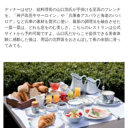
ディナーはぜひ、総料理長の山口浩氏が手掛ける至高のフレンチ
を。「神戸高見牛サーロイン」や「兵庫春アスパラと海老のババ
ロア」など兵庫の素材を贅沢に使い、最新の調理法を融合させた
一皿一皿は、どれも息をのむ美しさ。こちらのレストランは公式
サイトから予約可能ですよ。山口氏だからこそ提供できる美食体
験に感動した後は、周辺の北野坂をおさんぽして夜の余韻に浸っ
てみても。