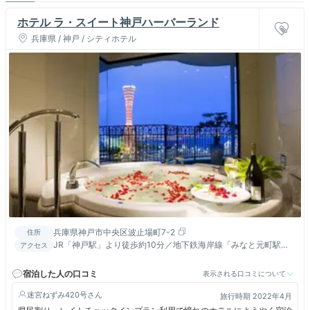
ホテル ラ・スイート神戸ハーバーランド
兵庫県 / 神戸 / シティホテル
兵庫県神戸市中央区波止場町7-2
住所
JR「神戸駅」より徒歩約10分／地下鉄海岸線「みなと元町駅」
アクセス
より徒歩約4分／阪神高速3号神戸線「京橋出入口」より車約5分
宿泊した人の口コミ
表示される口コミについて
迷宮ねずみ420号
旅行時期 2022年4月