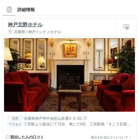
詳細情報
神戸北野ホテル
兵庫県 / 神戸 / シティホテル
兵庫県神戸市中央区山本通3-3-20
住所
三宮駅より徒歩にて15分、車にて5分、三宮駅南「そごう百貨店
アクセス
前」市バス7番系統にて山本通3丁目下車道路向かい
宿泊した人の口コミ
表示される口コミについて