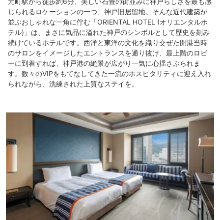
元町駅から徒歩約6分、美しい石畳の街並みに神戸らしさを最も感
じられるロケーションの一つ、神戸旧居留地。そんな近代建築が
並ぶおしゃれな一角に佇む「ORIENTAL HOTEL (オリエンタルホ
テル)」は、まさに気品に溢れた神戸のシンボルとして歴史を刻み
続けているホテルです。西洋と東洋の文化を織り交ぜた開港当時
のサロンをイメージしたエントランスを通り抜け、最上階のロビ
ーに到着すれば、神戸港の絶景が広がり一気に心揺さぶられま
す。数々のVIPをもてなしてきた一流のホスピタリティに迎え入れ
られながら、洗練された上質なステイを。