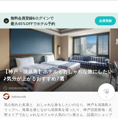
【神戸・淡路島】ホテルもおしゃれな旅にしたい
♪気分が上がるおすすめ7選
2025年03月10日
bellwoodk
0
気心知れた友達と、おしゃれな旅をしたいのなら、神戸＆淡路島ト
リップへ。海風を感じながら淡路島を巡ったり、神戸旧居留地・北
野エリアでおしゃれなカフェや人気のパン屋さん、話題のショップ