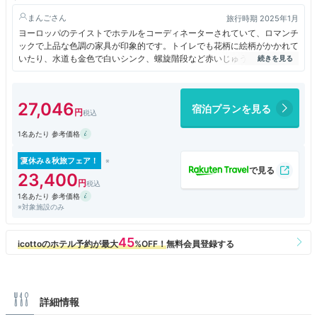
まんご
旅行時期 2025年1月
ヨーロッパのテイストでホテルをコーディネーターされていて、ロマンチ
ックで上品な色調の家具が印象的です。トイレでも花柄に絵柄がかかれて
いたり、水道も金色で白いシンク、螺旋階段など赤いじゅうたんがひかれ
ていて、雰囲気のある設えでした。ダイニング イグレック でもお食事し
ましたが、デザートが特においしかったです。
27,046
宿泊プランを見る
1名あたり 参考価格
夏休み＆秋旅フェア！
23,400
1名あたり 参考価格
※対象施設のみ
詳細情報