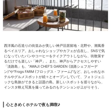
西洋風の石造りの街並みが美しい神戸旧居留地・北野や、潮風香
るベイエリア。おしゃれなショップやカフェが点在し、SNSで気
になっていたパンやコーヒーをテイクアウトしながら、街散策す
るだけでも楽しい「神戸」。また、神戸からアクセスしやすい
「淡路島」も、”AWAJI CHEF'S GARDEN (淡路シェフガーデ
ン)”や”Frogs FARM (フロッグス・ファーム)”など、おしゃれなホ
テルやグルメスポットが続々とオープンしていて、フォトジェニ
ックな島旅ができると話題の島。新しいスポットを巡りながら、
インスタ映え写真を撮ってみるのもテンションが上がりそう。
心ときめくホテルで夜も満喫♪