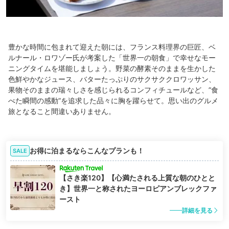
豊かな時間に包まれて迎えた朝には、フランス料理界の巨匠、ベ
ルナール・ロワゾー氏が考案した「世界一の朝食」で幸せなモー
ニングタイムを堪能しましょう。野菜の酵素そのままを生かした
色鮮やかなジュース、バターたっぷりのサクサククロワッサン、
果物そのままの瑞々しさを感じられるコンフィチュールなど、”食
べた瞬間の感動”を追求した品々に胸を躍らせて。思い出のグルメ
旅となること間違いありません。
お得に泊まるならこんなプランも！
SALE
【さき楽120】【心満たされる上質な朝のひとと
き】世界一と称されたヨーロピアンブレックファ
ースト
詳細を見る