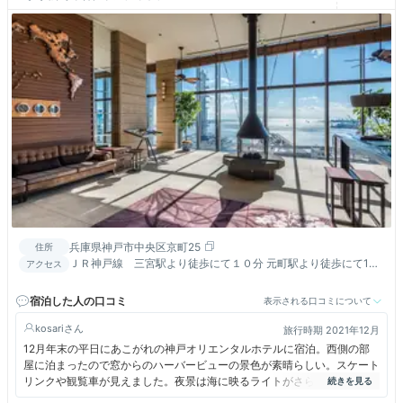
兵庫県神戸市中央区京町25
住所
ＪＲ神戸線 三宮駅より徒歩にて１０分 元町駅より徒歩にて10
アクセス
分 新神戸駅よりTaxiにて10～15分
宿泊した人の口コミ
表示される口コミについて
kosari
旅行時期 2021年12月
12月年末の平日にあこがれの神戸オリエンタルホテルに宿泊。西側の部
屋に泊まったので窓からのハーバービューの景色が素晴らしい。スケート
リンクや観覧車が見えました。夜景は海に映るライトがさらに美しかっ
た。朝ごはんはビュッフェ形式でおいしくてたくさん食べました。