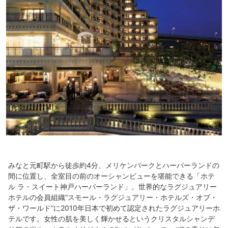
みなと元町駅から徒歩約4分、メリケンパークとハーバーランドの
間に位置し、全室目の前のオーシャンビューを堪能できる「ホテ
ル ラ・スイート神戸ハーバーランド」。世界的なラグジュアリー
ホテルの会員組織”スモール・ラグジュアリー・ホテルズ・オブ・
ザ・ワールド”に2010年日本で初めて認定されたラグジュアリーホ
テルです。女性の肌を美しく輝かせるというクリスタルシャンデ