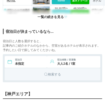
HOTEL
icotto
楽天トラベル
ホテル
30,207円〜
48,300円〜
6.
グランピ
グランシャリオ北斗
七星135°
icotto
楽天トラベル
ング
一覧の続きを見る
8,893円〜
11,600円〜
7.
TOTOシーウィンド
旅館
淡路
icotto
楽天トラベル
宿泊日が決まっているなら…
宿泊日と人数を選択すると、
記事内のご紹介ホテルのなかから、空室があるホテルが表示されます。
予約したい日で探してみてくださいね。
宿泊日
宿泊者数 / 部屋数
未指定
大人2名 / 1室
検索する
【神戸エリア】