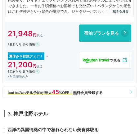
県民割り、レイトチェックインプラン利用で憧れのホテルにようやく宿泊
できました。一番お手頃価格のお部屋でも充分広い！ベランダからの景色
はこれぞ神戸という景色が堪能でき、ジャグジーバスもくつろげるし文句
のつけようがありません。
チェックイン時に女性のみアメニティプレゼントや、女性専用スパがキャ
ンペーンのため無料で利用できるなど、特に女性に優しいホテルでした。
21,948
宿泊プランを見る
1名あたり 参考価格
夏休み＆秋旅フェア！
21,200
1名あたり 参考価格
※対象施設のみ
3. 神戸北野ホテル
西洋の異国情緒の中で忘れられない美食体験を