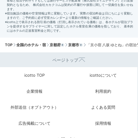
TOP
全国のホテル・宿
京都府
京都市
「京小宿 八坂 ゆとね」の宿泊
ページトップ
「清
icotto TOP
icottoについて
2日目の朝は、朝の東山や「清水寺」を散策。人の少な
い早朝に観光できるのは、好立地の「ゆとね」に泊まる
企業情報
利用規約
からこその特権です。朝の澄んだ空気と神聖な空間に包
まれ、晴れやかな気持ちで一日を始めましょう。
外部送信（オプトアウト）
よくある質問
広告掲載について
採用情報
ririripk