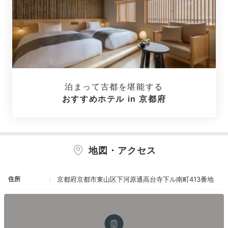
和室でゆったり
全7室のこだわり空間
泊まって古都を堪能する
おすすめホテル in 京都府
地図・アクセス
「群青」
「菜
全7室の客室は、京町屋風の和室。ぬくもりある空間に
住所
京都府京都市東山区下河原通高台寺下ル南町413番地
ほっと癒されます。窓は防音効果のあるペアガラスにし
たり、寝具やタオル類は肌触りの良い生地や糸を使用し
たりと、過ごしやすさにもこだわっています。