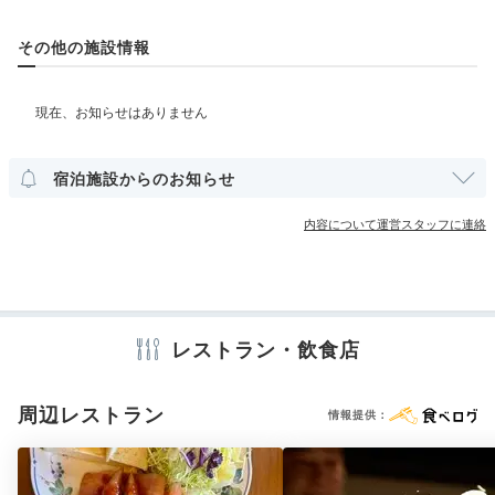
その他館内施設
季節の京会席
その他の施設情報
アメニティ
テレビ
冷蔵庫
エアコン
セーフティボックス
洗浄機付トイレ
パジャマ
バスローブ
浴衣
歯ブラシ
カミソリ
洗顔
シャンプー
コンディショナー
ボディソープ
宿泊施設からのお知らせ
シャワーキャップ
タオル
バスタオル
ドライヤー
お茶セット
電気ポット
加湿器
内容について運営スタッフに連絡
※設備・アメニティは、確認が取れている情報を表示しています。
料理長が厳選した旬の食材を使用
こだ
レストラン・飲食店
お食事処「馳走 木草弥」での夕食は、月替わりの京会
席。素材の味を感じる薄味としっかりした味付けのバラ
周辺レストラン
ンスが絶妙で、宿泊者からの満足度評価も高いそう。豆
情報提供：
腐や湯葉、生麩など京都ならではの食材も豊富です。