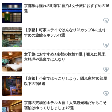
竹林のライトアップも美しかったです。
京都旅は憧れの町家に宿泊♪女子旅におすすめの16
選
Night
【京都】町家ステイではんなり♡カップルにおす
21:00
すめの旅館＆ホテル11選
広々浸かれる檜風呂で
芯まで癒されて
女子旅におすすめ♪京都の旅館11選｜観光に川床、
京料理や温泉ではんなり
【京都】小宿でほっこりしよう。隠れ家的10部屋
以下の宿6選
京都の穴場的ホテル＆宿！人気観光地だからこそ
宿泊はゆっくりしましょ♪7選