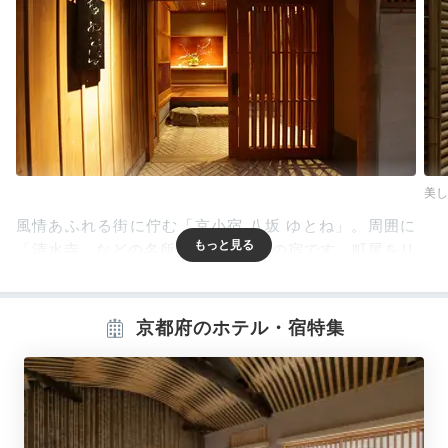
美し
風情あふれる街に佇む「京小宿 八坂 ゆとね」。周囲に
「清水寺」などの名所が揃う好立地の宿です。町屋をリ
ノベーションした建物には、名栗床や長い廊下などの名
残が。京都らしさを満喫するステイが始まります。
京都府のホテル・宿特集
Room
14:30