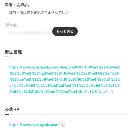
温泉・お風呂
プール
リラクゼーション
衛生管理
宿周辺には、美しい街並みや人気スポットが集結。空い
飲食
https://www.kyokoyado.com/blog/%e6%96%b0%e5%9e%8b%e3
た時間で観光を楽しめます。「八坂神社」は、美の神様
%82%b3%e3%83%ad%e3%83%8a%e3%82%a6%e3%82%a4%e3
が祀られる「美御前社」や縁結びに効くという「大国主
%83%ab%e3%82%b9%e6%84%9f%e6%9f%93%e6%8b%a1%e5%
社」など見どころたくさん。ゆっくりと周りましょう。
a4%a7%e9%98%b2%e6%ad%a2%e3%81%ab%e9%96%a2%e3%8
ベビー＆子供関連
1%99%e3%82%8b%e5%bd%93%e7%a4%be%e3%81%ae/
部屋情報
Dinner
公式HP
18:00
和室
インターネット利用可能
Wi-Fi利用可能
https://www.kyokoyado.com/
繊細な味わいにうっとり