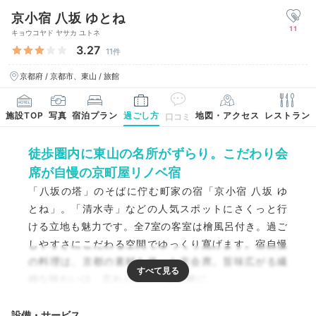
京小宿 八坂 ゆとね
11
キョウコヤド ヤサカ ユトネ
3.27
11件
京都府 / 京都市、東山 / 旅館
施設TOP
写真
宿泊プラン
過ごし方
地図・アクセス
レストラン
口コミ
徒歩圏内に東山の名所がずらり。こだわり会
席が自慢の京町屋リノベ宿
「八坂の塔」のそばに佇む町家の宿「京小宿 八坂 ゆ
とね」。「清水寺」などの人気スポットにさくっと行
ける立地も魅力です。全7室の客室は檜風呂付き。過ご
しやすさにこだわる空間でゆっくり寛げます。宿自慢
の料理は、京都の素材を使った京会席。旨味広がる繊
細な味わいは、忘れられない食体験に。
設備・サービス