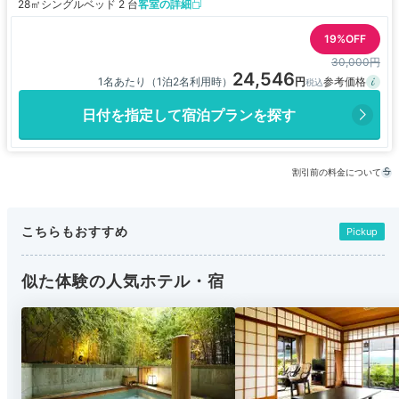
28㎡
シングルベッド 2 台
客室の詳細
19%OFF
30,000円
24,546
1名あたり（1泊2名利用時）
日付を指定して宿泊プランを探す
割引前の料金について
こちらもおすすめ
Pickup
似た体験の人気ホテル・宿