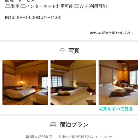
和室
インターネット利用可能
Wi-Fi利用可能
編集部おすすめの３つのポイント
IN
14:00〜19:00
OUT
〜11:00
こだわりの寝具や檜風呂も嬉しい、町家風情たっぷりの
ホテルの紹介と売上のしくみ
全7室
美しい器にも注目。優しい味わいを月替わり会席と和朝
写真
食で堪能
徒歩10分圏内に東山の名所が集結！存分に観光できる便
利な立地
写真をすべて見る
宿泊プラン
希望の宿泊日、人数で空室状況をチェック