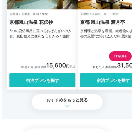
京都府 / 京都市、嵐山 / 旅館
京都府 / 京都市、嵐山 / 旅館
京都嵐山温泉 花伝抄
京都 嵐山温泉 渡月亭
5つの貸切風呂に選べるおばんざいの夕
京料理と温泉を堪能。絵巻物のよ
食。嵐山観光に便利な心ときめく旅館
都の風景”に溶け込んだ料理旅館
11%OFF
15,600
31,5
1名あたり 参考価格
1名あたり 参考価格
宿泊プランを探す
宿泊プランを探す
おすすめをもっと見る