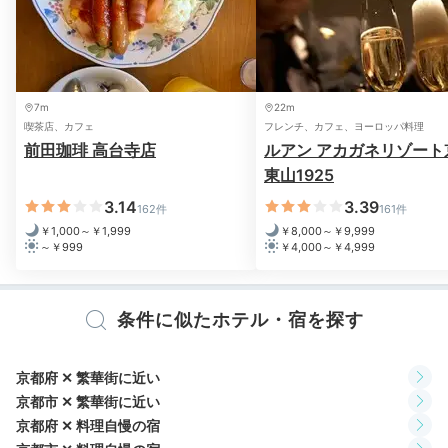
ririripk
火の通りや味付けは素材の味が活きる丁度良い加減で、
7m
22m
どれも感動する程美味しかったです。料理長にも気さく
+8
喫茶店、カフェ
フレンチ、カフェ、ヨーロッパ料理
に話していただきとても楽しい時間でした。
前田珈琲 高台寺店
ルアン アカガネリゾート
東山1925
3.14
3.39
162件
161件
￥1,000～￥1,999
￥8,000～￥9,999
Freetime
～￥999
￥4,000～￥4,999
20:00
昼とは違う表情が美しい
条件に似たホテル・宿を探す
夜の京都をお散歩
京都府 ✕ 繁華街に近い
京都市 ✕ 繁華街に近い
京都府 ✕ 料理自慢の宿