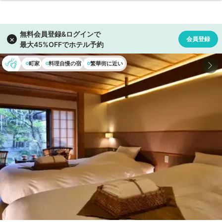
町家
料理自慢の宿
繁華街に近い