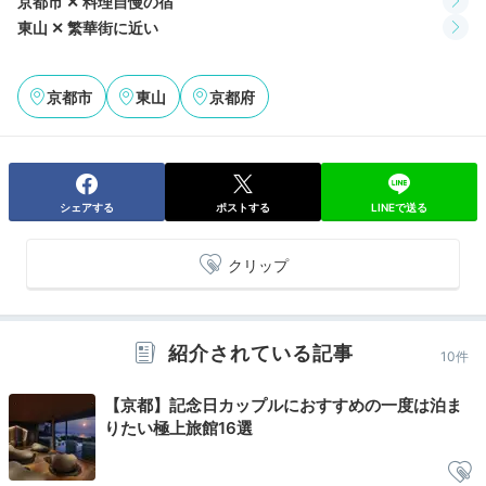
京都市 ✕ 料理自慢の宿
東山 ✕ 繁華街に近い
京都市
東山
京都府
祇園「花見小路」は徒歩約11分
「圓
シェアする
ポストする
LINEで送る
石畳の街並みに明かりが灯る、夜の京都をお散歩。宿か
ら徒歩約3分の「圓徳院」やその向かいにある「高台
寺」では、季節によっては夜間特別拝観を楽しむことも
クリップ
できます。昼とは違う幻想的な雰囲気に浸って。
紹介されている記事
10件
ririripk
【京都】記念日カップルにおすすめの一度は泊ま
りたい極上旅館16選
圓徳院と高台寺の夜間特別拝観へ。高台寺のプロジェク
ションマッピングはストーリーもありとても良く、池や
+6