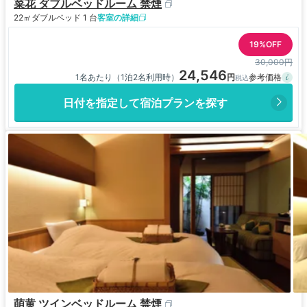
菜花 ダブルベッドルーム 禁煙
22㎡
ダブルベッド 1 台
客室の詳細
19%OFF
30,000円
24,546
1名あたり（1泊2名利用時）
日付を指定して宿泊プランを探す
萌黄 ツインベッドルーム 禁煙