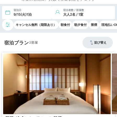
宿泊日
宿泊者数 / 部屋数
9/15(火)1泊
大人2名 / 1室
キャンセル無料（期限あり）
朝食付
朝夕食付
禁煙
現地払いO
宿泊プラン
3
並び替え