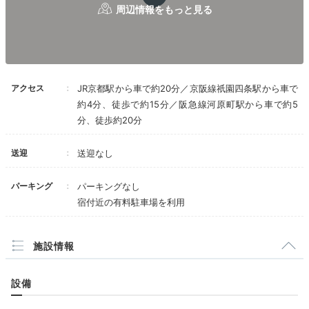
ririripk
「菜花」に宿泊。町屋のしっとりとした佇まいの中に、
アクセス
備品・寝具などは新しいものが取り入れられていて、居
JR京都駅から車で約20分／京阪線祇園四条駅から車で
+2
心地の良いお部屋でした。
約4分、徒歩で約15分／阪急線河原町駅から車で約5
分、徒歩約20分
送迎
送迎なし
Freetime
パーキング
パーキングなし
15:00
宿付近の有料駐車場を利用
宿から徒歩約5分
「八坂神社」にも参拝を
東山をぶらり散策
施設情報
設備