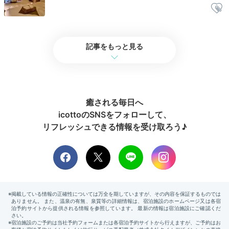
全客室が、肩まで浸かれる檜風呂付き。優しい香りに包
まれながら、旅の疲れを癒しましょう。美顔器の貸し出
しもあるので、ひとり優雅にビューティーチャージも
記事をもっと見る
◎。その後は心地よいシモンズベッドで夢の中へ…。
癒される毎日へ
2日目
icottoのSNSをフォローして、
リフレッシュできる情報を受け取ろう♪
Morning
06:30
宿から徒歩約10分
静寂の早朝散策で
清々しい一日の始まり