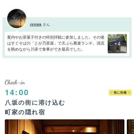
ririripk
案内やお茶菓子付きの特別拝観に参加しました。その後
はすぐそばの「とが乃茶屋」で天ぷら蕎麦ランチ。清流
+4
を眺めながら川床で食事ができ最高でした。
Check-in
14:00
宿に到着
八坂の街に溶け込む
町家の隠れ宿