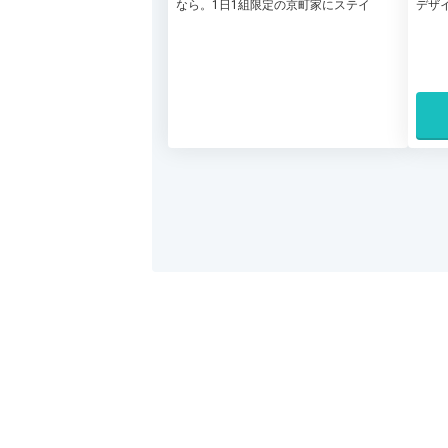
なら。1日1組限定の京町家にステイ
デザ