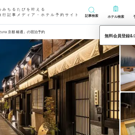
心みちるたびを叶える
旅行記事メディア・ホテル予約サイト
記事検索
ホテル検索
zuna 京都 椿通」の宿泊予約