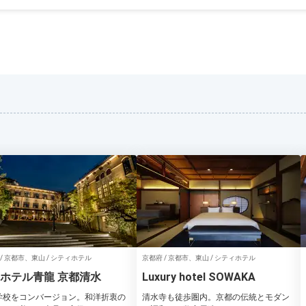
/ 京都市、東山 / シティホテル
京都府 / 京都市、東山 / シティホテル
ホテル青龍 京都清水
Luxury hotel SOWAKA
学校をコンバージョン。和洋折衷の
清水寺も徒歩圏内。京都の伝統とモダン