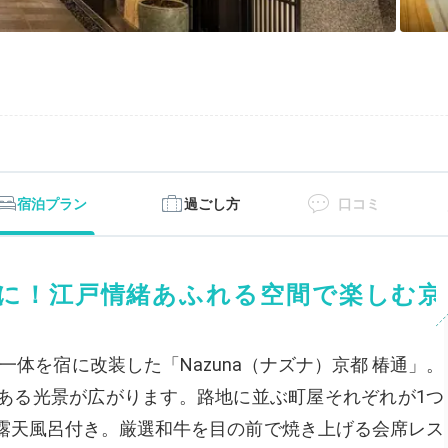
宿泊プラン
過ごし方
口コミ
に！江戸情緒あふれる空間で楽しむ京
地一体を宿に改装した「Nazuna（ナズナ）京都 椿通」。
ある光景が広がります。路地に並ぶ町屋それぞれが1つ
露天風呂付き。厳選和牛を目の前で焼き上げる会席レス