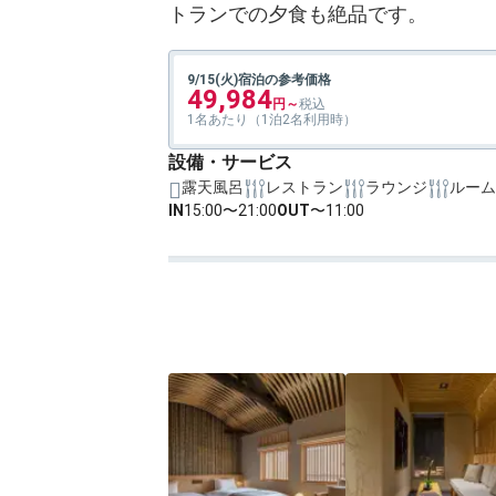
トランでの夕食も絶品です。
9/15(火)宿泊の参考価格
49,984
1名あたり（1泊2名利用時）
設備・サービス
露天風呂
レストラン
ラウンジ
ルーム
IN
15:00〜21:00
OUT
〜11:00