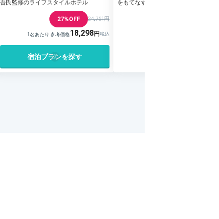
吾氏監修のライフスタイルホテル
をもてなす京都・嵐山温泉の旅館
27%OFF
24,761円
18,298
1名あたり 参考価格
宿泊プランを探す