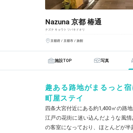
Nazuna 京都 椿通
ナズナ キョウト ツバキドオリ
京都府 / 京都市 / 旅館
施設TOP
写真
趣ある路地がまるっと宿
町屋ステイ
四条大宮付近にある約1,400㎡の路
江戸の花街に迷い込んだような風情
の客室になっており、ほとんどが半