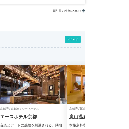
割引前の料金について
Pickup
京都府 / 京都市 / シティホテル
京都府 / 嵐山 / 旅館
エースホテル京都
嵐山温泉 彩四季の宿 花筏
音楽とアートに感性を刺激される。隈研
本格京料理を部屋食で♪美人の湯でゲ