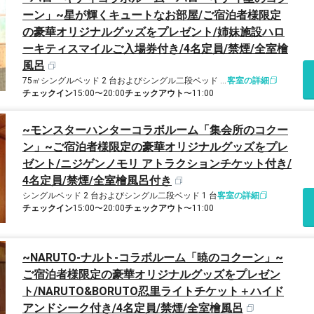
ーン」~星が輝くキュートなお部屋/ご宿泊者様限定
の豪華オリジナルグッズをプレゼント/姉妹施設ハロ
ーキティスマイルご入場券付き/4名定員/禁煙/全室檜
風呂
75㎡
シングルベッド 2 台およびシングル二段ベッド 1 台
客室の詳細
チェックイン
15:00〜20:00
チェックアウト
〜11:00
~モンスターハンターコラボルーム「集会所のコクー
ン」~ご宿泊者様限定の豪華オリジナルグッズをプレ
ゼント/ニジゲンノモリ アトラクションチケット付き/
4名定員/禁煙/全室檜風呂付き
シングルベッド 2 台およびシングル二段ベッド 1 台
客室の詳細
チェックイン
15:00〜20:00
チェックアウト
〜11:00
~NARUTO-ナルト-コラボルーム「暁のコクーン」~
ご宿泊者様限定の豪華オリジナルグッズをプレゼン
ト/NARUTO&BORUTO忍里ライトチケット＋ハイド
アンドシーク付き/4名定員/禁煙/全室檜風呂