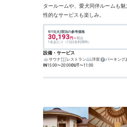
タールームや、愛犬同伴ルームも魅
性的なサービスも楽しみ。
9/15(火)宿泊の参考価格
30,193
1名あたり（1泊2名利用時）
設備・サービス
サウナ
レストラン
洋室
パーキング
IN
15:00〜20:00
OUT
〜11:00