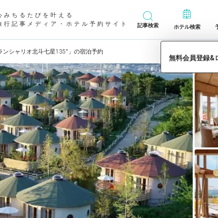
心みちるたびを叶える
旅行記事メディア・ホテル予約サイト
記事検索
ホテル検索
ランシャリオ北斗七星135°」の宿泊予約