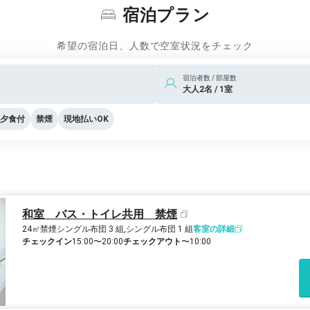
宿泊プラン
希望の宿泊日、人数で空室状況をチェック
宿泊者数 / 部屋数
大人2名 / 1室
夕食付
禁煙
現地払いOK
和室 バス・トイレ共用 禁煙
24㎡
禁煙
シングル布団 3 組,シングル布団 1 組
客室の詳細
チェックイン
15:00〜20:00
チェックアウト
〜10:00