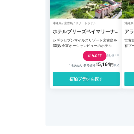
沖縄県 / 宮古島 / リゾートホテル
沖縄県 
ホテルブリーズベイマリーナ
アラ
（宮古島）
ルヴ
シギラセブンマイルズリゾート宮古島を
宮古
満喫♪全室オーシャンビューのホテル
有プ
41%OFF
25,484円
15,164
1名あたり 参考価格
宿泊プランを探す