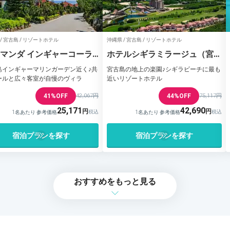
/ 宮古島 / リゾートホテル
沖縄県 / 宮古島 / リゾートホテル
マンダ インギャーコーラ
ホテルシギラミラージュ（宮古
ィレッジ
島）
島インギャーマリンガーデン近く♪共
宮古島の地上の楽園♪シギラビーチに最も
ールと広々客室が自慢のヴィラ
近いリゾートホテル
41%OFF
42,067円
44%OFF
75,117円
25,171
42,690
1名あたり 参考価格
1名あたり 参考価格
宿泊プランを探す
宿泊プランを探す
おすすめをもっと見る