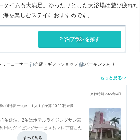
ータイムも大満足。ゆったりとした大浴場は遊び疲れた
、海を楽しむステイにおすすめです。
宿泊プランを探す
ドリーコーナー
売店・ギフトショップ
パーキングあり
もっと見る
旅行時期 2022年3月
際の同行者
一人旅
１人１泊予算
10,000円未満
ら1泊延泊。2泊はホテルライジングサン宮
。利用のダイビングサービスもマレア宮古だ