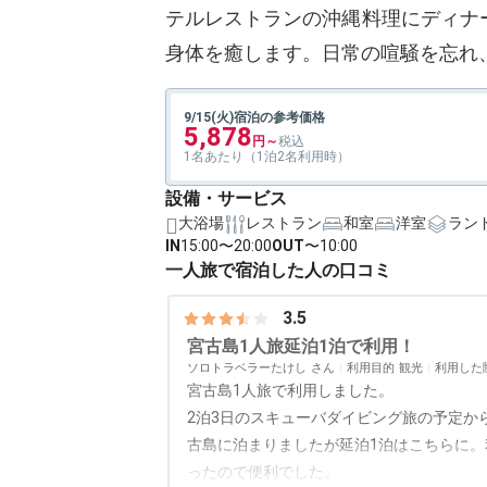
テルレストランの沖縄料理にディナ
身体を癒します。日常の喧騒を忘れ
9/15(火)宿泊の参考価格
5,878
1名あたり（1泊2名利用時）
設備・サービス
大浴場
レストラン
和室
洋室
ラン
IN
15:00〜20:00
OUT
〜10:00
一人旅で宿泊した人の口コミ
3.5
宮古島1人旅延泊1泊で利用！
ソロトラベラーたけし
利用目的
観光
利用した
宮古島1人旅で利用しました。
2泊3日のスキューバダイビング旅の予定か
古島に泊まりましたが延泊1泊はこちらに
ったので便利でした。