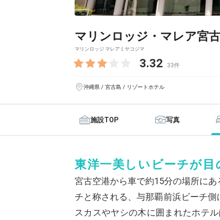
マリンロッジ・マレア宮
マリンロッジ マレアミヤコジマ
3.32
33件
沖縄県 / 宮古島 / リゾートホテル
施設TOP
写真
東洋一美しいビーチが目
宮古空港から車で約15分の場所に
チと称される、与那覇前浜ビーチ側
スカスやヤシの木に囲まれたホテル