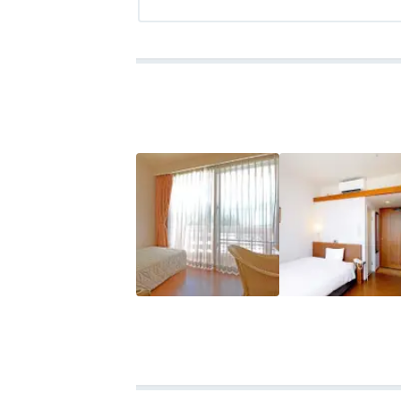
アクセス
2.0
コスパ
3.0
客室
3.0
接客対応
3.0
風呂
3.0
食