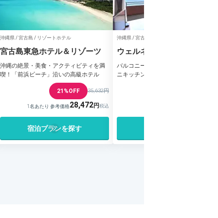
沖縄県 / 宮古島 / リゾートホテル
沖縄県 / 宮古島 / リゾートホテル
宮古島東急ホテル＆リゾーツ
ウェルネスヴィラブリッサ
沖縄の絶景・美食・アクティビティを満
バルコニーから宮古島の海を一望♪全
喫！「前浜ビーチ」沿いの高級ホテル
ニキッチン付きの自炊可能なホテル
21%OFF
35,632円
41%OFF
12,5
28,472
7,509
1名あたり 参考価格
1名あたり 参考価格
宿泊プランを探す
宿泊プランを探す