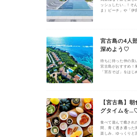
ッシュしたい…！そ
ま）ビーチ」や「伊良
宮古島の4人
深めよう♡
待ちに待った仲の良
宮古島がおすすめ！
「宮古そば」をはじめ
【宮古島】朝
グタイムを…
食べて遊んで癒され
間、青く透き通った
楽しみ、ゆっくりと流