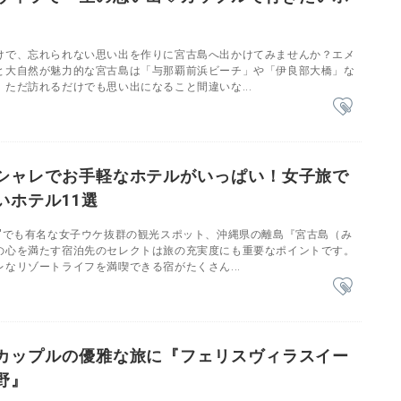
けで、忘れられない思い出を作りに宮古島へ出かけてみませんか？エメ
と大自然が魅力的な宮古島は「与那覇前浜ビーチ」や「伊良部大橋」な
ただ訪れるだけでも思い出になること間違いな...
シャレでお手軽なホテルがいっぱい！女子旅で
いホテル11選
ー"でも有名な女子ウケ抜群の観光スポット、沖縄県の離島『宮古島（み
の心を満たす宿泊先のセレクトは旅の充実度にも重要なポイントです。
なリゾートライフを満喫できる宿がたくさん...
カップルの優雅な旅に『フェリスヴィラスイー
野』