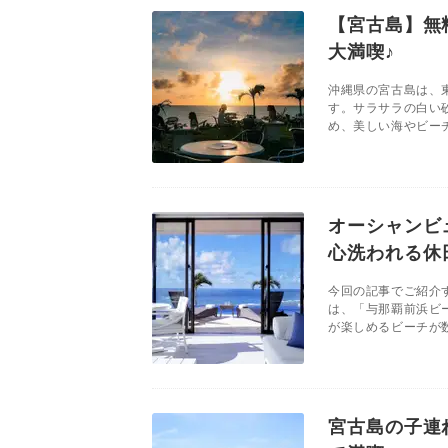
【宮古島】無
大満喫♪
沖縄県の宮古島は、
す。サラサラの白い
め、美しい海やビーチ
オーシャンビ
心洗われる休
今回の記事でご紹介
は、「与那覇前浜ビ
が楽しめるビーチが数
宮古島の子連