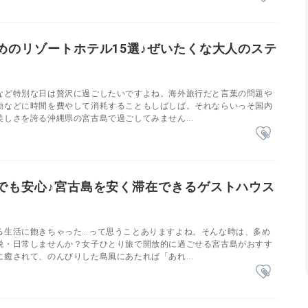
めのリゾートホテル15選♪ぜいたくな大人のステ
など特別な日は贅沢に過ごしたいですよね。海外旅行だと言葉の問題や
動などに時間を費やして消耗することもしばしば。それならいっそ国内
しさを誇る沖縄県の宮古島で過ごしてみません...
でも安心♪宮古島を安く滞在できるゲストハウス
る生活に飽きちゃった…って思うことありますよね。そんな時は、多め
脱・日常しませんか？女子ひとり旅で開放的に過ごせる宮古島がおすす
癒されて、のんびりした島風にあたれば「あれ...