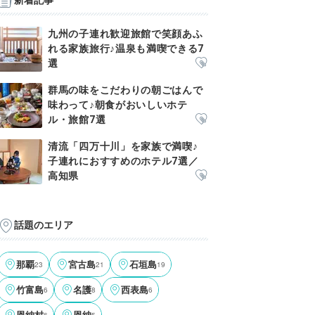
新着記事
九州の子連れ歓迎旅館で笑顔あふ
れる家族旅行♪温泉も満喫できる7
選
群馬の味をこだわりの朝ごはんで
味わって♪朝食がおいしいホテ
ル・旅館7選
清流「四万十川」を家族で満喫♪
子連れにおすすめのホテル7選／
高知県
話題のエリア
那覇
23
宮古島
21
石垣島
19
竹富島
6
名護
8
西表島
6
6
5