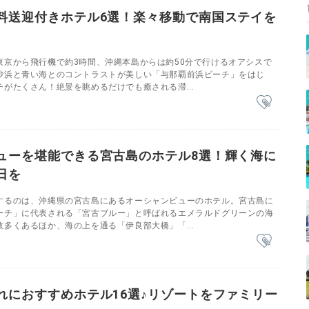
料送迎付きホテル6選！楽々移動で南国ステイを
東京から飛行機で約3時間、沖縄本島からは約50分で行けるオアシスで
砂浜と青い海とのコントラストが美しい「与那覇前浜ビーチ」をはじ
がたくさん！絶景を眺めるだけでも癒される滞...
ューを堪能できる宮古島のホテル8選！輝く海に
日を
するのは、沖縄県の宮古島にあるオーシャンビューのホテル。宮古島に
ーチ」に代表される「宮古ブルー」と呼ばれるエメラルドグリーンの海
多くあるほか、海の上を通る「伊良部大橋」「...
れにおすすめホテル16選♪リゾートをファミリー