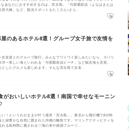
んなあなたにおすすめするのは、宮古島。「与那覇前浜（よなはまえは
部大橋」など、観光スポットもたくさん♪さら...
部屋のあるホテル8選！グループ女子旅で友情を
い女友達とのグループ旅行。みんなでワイワイ楽しみたいなら、ズバリ
東洋一美しい海といわれる「与那覇前浜ビーチ」など観光地も充実。
としたグルメも楽しめます。そんな宮古島で女友...
食がおいしいホテル8選！南国で幸せなモーニン
♡
たい！というわがままが叶う場所「宮古島」。東京から飛行機で約3時
海と緑豊かな自然に囲まれた沖縄の離島です。マリンアクティビティを
れる島時間に癒される♡海の幸や南国フルーツ...