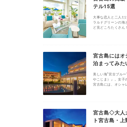
テル15選
大事な恋人と二人だ
ラルドグリーンの海
ど見どころたくさん！
宮古島にはオ
泊まってみた
美しい海"宮古ブル
やこじま）』。女子
宮古島には、オシャレ
宮古島◇大人
ト宮古島・上