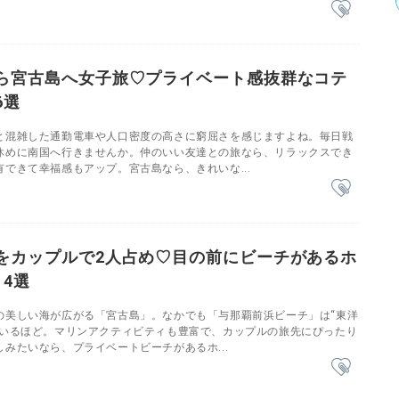
ら宮古島へ女子旅♡プライベート感抜群なコテ
6選
と混雑した通勤電車や人口密度の高さに窮屈さを感じますよね。毎日戦
休めに南国へ行きませんか。仲のいい友達との旅なら、リラックスでき
できて幸福感もアップ。宮古島なら、きれいな...
をカップルで2人占め♡目の前にビーチがあるホ
4選
の美しい海が広がる「宮古島」。なかでも「与那覇前浜ビーチ」は“東洋
ているほど。マリンアクティビティも豊富で、カップルの旅先にぴったり
みたいなら、プライベートビーチがあるホ...