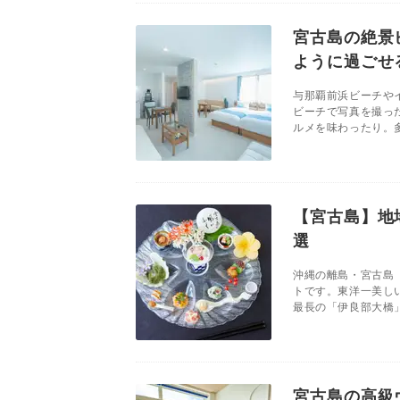
宮古島の絶景
ように過ごせ
与那覇前浜ビーチや
ビーチで写真を撮っ
ルメを味わったり。多
【宮古島】地
選
沖縄の離島・宮古島
トです。東洋一美し
最長の「伊良部大橋」
宮古島の高級