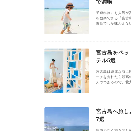
で満喫
子連れ旅にも人気が
を観察できる「宮古
古島でしか味わえない
宮古島をペッ
テル5選
宮古島は綺麗な海に
ーチを走れたら最高
えつつあるので、愛犬
宮古島へ旅し
7選
気兼ねなく旅を楽し