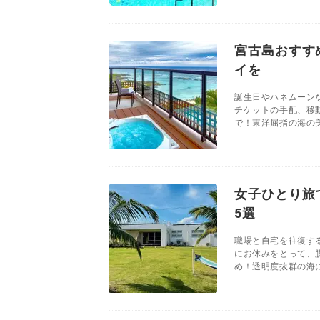
宮古島おすす
イを
誕生日やハネムーン
チケットの手配、移
で！東洋屈指の海の美
女子ひとり旅
5選
職場と自宅を往復す
にお休みをとって、
め！透明度抜群の海に