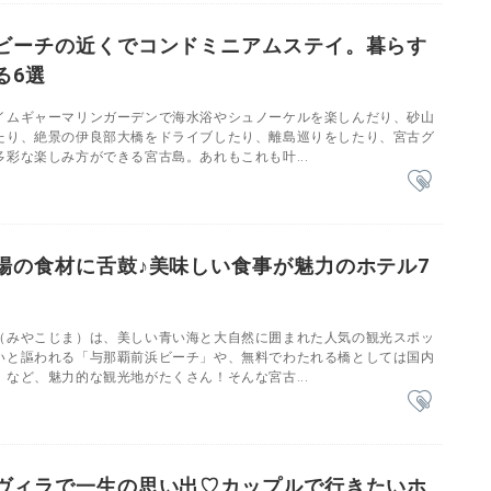
ビーチの近くでコンドミニアムステイ。暮らす
る6選
イムギャーマリンガーデンで海水浴やシュノーケルを楽しんだり、砂山
たり、絶景の伊良部大橋をドライブしたり、離島巡りをしたり、宮古グ
彩な楽しみ方ができる宮古島。あれもこれも叶...
場の食材に舌鼓♪美味しい食事が魅力のホテル7
（みやこじま）は、美しい青い海と大自然に囲まれた人気の観光スポッ
いと謳われる「与那覇前浜ビーチ」や、無料でわたれる橋としては国内
など、魅力的な観光地がたくさん！そんな宮古...
ヴィラで一生の思い出♡カップルで行きたいホ