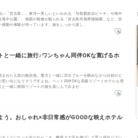
高い「宮古島」。東洋一美しいといわれる「与那覇前浜ビーチ」や海中
島海中公園」、南国の植物が観られる「宮古島市熱帯植物園」など、宮
感動や体験が待っています。旅をしっかり楽し...
トと一緒に旅行♪ワンちゃん同伴OKな寛げるホ
囲まれた人気の観光地。愛犬と一緒に宮古ブルーを眺めながら白砂のビ
の思い出になりそうですよね。ペット同伴OKな高級リゾートホテルも増
と一緒に南国リゾートの旅を楽しんでみませ...
よう。おしゃれ×非日常感がGOODな映えホテル
めるようになった今だからこそ、離島まで足を伸ばして思う存分リフレ