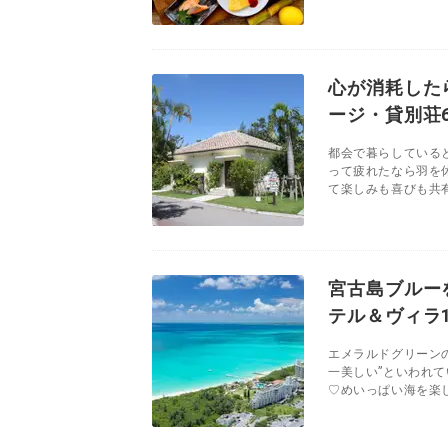
心が消耗した
ージ・貸別荘
都会で暮らしている
って疲れたなら羽を
て楽しみも喜びも共有
宮古島ブルー
テル＆ヴィラ1
エメラルドグリーン
一美しい”といわれ
♡めいっぱい海を楽し