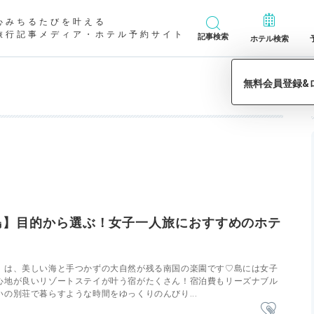
心みちるたびを叶える
旅行記事メディア・ホテル予約サイト
記事検索
ホテル検索
島】目的から選ぶ！女子一人旅におすすめのホテ
』は、美しい海と手つかずの大自然が残る南国の楽園です♡島には女子
心地が良いリゾートステイが叶う宿がたくさん！宿泊費もリーズナブル
の別荘で暮らすような時間をゆっくりのんびり...