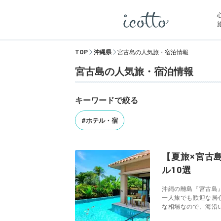
TOP
沖縄県
宮古島の人気旅・宿泊情報
宮古島の人気旅・宿泊情報
キーワードで絞る
#ホテル・宿
【夏旅×宮古
ル10選
沖縄の離島『宮古島
一人旅でも歓迎な居
な相場なので、海沿い