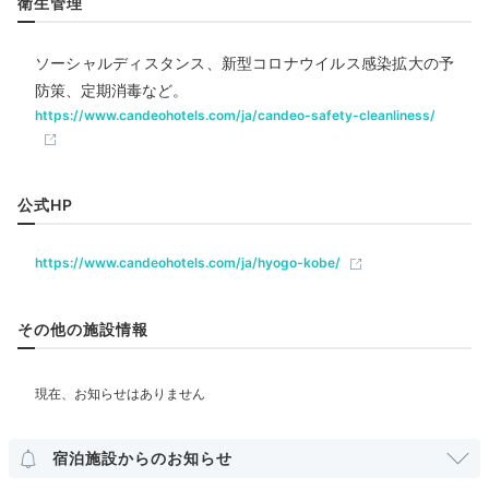
リラクゼーション
衛生管理
サウナ
水風呂
ソーシャルディスタンス、新型コロナウイルス感染拡大の予
防策、定期消毒など。
飲食
https://www.candeohotels.com/ja/candeo-safety-cleanliness/
ベビー＆子供関連
公式HP
観光で疲れた体を癒すのは大きなお風呂ですよね。「ス
部屋情報
カイスパ」は、大浴場、露天風呂、独立した洗い場、サ
https://www.candeohotels.com/ja/hyogo-kobe/
ウナを備えた施設。宿泊者は無料で利用できます。露天
洋室
インターネット利用可能
Wi-Fi利用可能
風呂は開放的を感じられて気持ちがいいですよ。
その他の施設情報
その他館内施設
ランドリーコーナー
hatsuki2039
アメニティ
宿泊施設からのお知らせ
大浴場があるので狭いお部屋のユニットバスに入る必要
テレビ
冷蔵庫
エアコン
スリッパ
洗浄機付トイレ
パジャマ
がありません。子供と一緒の旅行ではとてもありがたい
+1