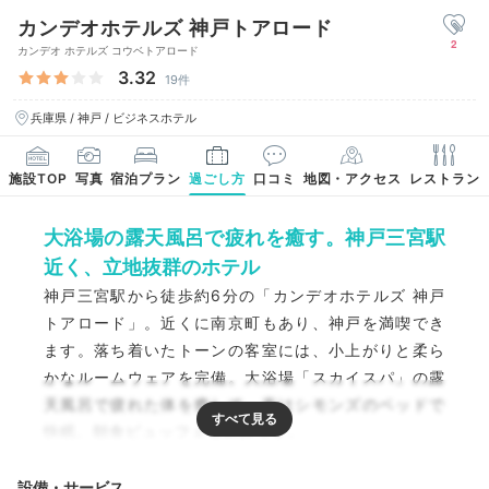
カンデオホテルズ 神戸トアロード
2
カンデオ ホテルズ コウベトアロード
3.32
19件
兵庫県 / 神戸 / ビジネスホテル
施設TOP
写真
宿泊プラン
過ごし方
口コミ
地図・アクセス
レストラン
大浴場の露天風呂で疲れを癒す。神戸三宮駅
近く、立地抜群のホテル
神戸三宮駅から徒歩約6分の「カンデオホテルズ 神戸
トアロード」。近くに南京町もあり、神戸を満喫でき
ます。落ち着いたトーンの客室には、小上がりと柔ら
かなルームウェアを完備。大浴場「スカイスパ」の露
天風呂で疲れた体を癒して、夜はシモンズのベッドで
快眠。朝食ビュッフェも好評です。
設備・サービス