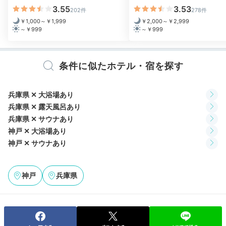
3.55
3.53
202件
278件
￥1,000～￥1,999
￥2,000～￥2,999
～￥999
～￥999
条件に似たホテル・宿を探す
朝食は13Fレストランで。和洋メニューが並ぶビュッフ
ェスタイルです。ご飯に合う煮物やお総菜などの和食
兵庫県 ✕ 大浴場あり
と、クロワッサン、卵料理、肉料理など洋食もあり！美
兵庫県 ✕ 露天風呂あり
味しいと評判なので、ぜひ朝食付きプランを。
兵庫県 ✕ サウナあり
神戸 ✕ 大浴場あり
神戸 ✕ サウナあり
hatsuki2039
神戸
兵庫県
朝はゆっくり起きてお部屋でコーヒーをいただきました。当日に行
く予定だった「ニジゲンノモリ」の情報収集をお部屋でしました。