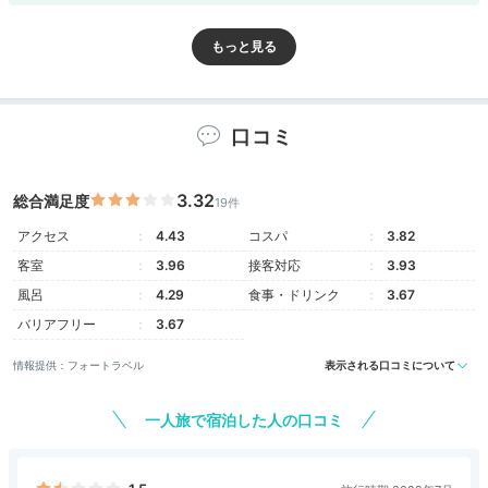
Room
15:15
口コミ
落ち着ける客室
3.32
上質なベッドとウェア
総合満足度
19件
アクセス
4.43
コスパ
3.82
客室
3.96
接客対応
3.93
風呂
4.29
食事・ドリンク
3.67
バリアフリー
3.67
情報提供：フォートラベル
表示される口コミについて
一人旅で宿泊した人の口コミ