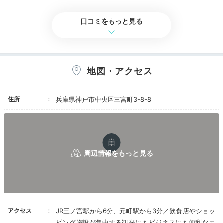
食事・ドリンク
評価なし
バリアフリー
評価なし
フロントが１３階にあり、エレベーターは２台ありますが１台が
夕飯の調達＆食べ歩き
翌朝、朝食会場に行ったら私の名前がないとのこと。
小さく、待ち時間が毎回ありました。宿泊したのがシルバーウィ
口コミをもっと見る
あれ？？おかしいなぁと思ったら、、私は素泊まりプランで予約
ークだったせいかとても混んでいました。
南京町・中華街をぶらり
をしていた。
大浴場のお風呂は夜はいっぱいで入ることができず、翌朝利用し
必ず朝食付きプランで予約するのに。。これは完全に私のミス。
ました。
ただ、チェックイン時、プランの確認は特になく、単に部屋番号
お風呂自体はとても良い感じでした。
を伝えられカードキーを渡されただけだった。あ～、ここで、１
お部屋は新しいのでキレイですが、狭く、ソファがあるけど、テ
地図・アクセス
泊素泊まりプランでお間違えないですか？と言ってくれたら気づ
ーブルがないので使い勝手はイマイチでした。
いたのに・・・。まぁ、これは私のミスだからホテルの人に期待
部屋にハーブティがあると書いてありましたが、部屋には煎茶が
すべきことではない。
ありました。
住所
兵庫県神戸市中央区三宮町3-8-8
ひとり１本ミネラルウォーターがありました。
掃除の甘さに関しては、結構突っ込みどころ満載で、エアコンが
お部屋のお風呂は小さいバスタブでした。
埃だらけ。
GO TO利用していなかったらコスパはイマイチで選ばなかったか
吹き出し口から音が結構するから、吹き出し口を見たら、、、い
もしれません。
ったいいつ掃除したの？というくらい、埃がたまっている。
座っているだけで、スマホの液晶画面に埃がつくくらい、埃が部
屋中を回っている。
夏なのでエアコンを止めることもできず、早くチェックアウトし
ホテルでいただく夕飯の買い出しに行きましょう。ホテ
たい気分に駆られた。
ルから徒歩圏内の南京町にある中華街は、横浜と並ぶ日
最上階の大浴場に行こうと思ったが、女性風呂は脱衣所狭く髪の
毛もものすごく落ちているとのコメントが多く、これ以上嫌な気
本三大中華街のひとつ。豚まんや小籠包を食べ歩きした
アクセス
JR三ノ宮駅から6分、元町駅から3分／飲食店やショッ
持ちになりたくなかったので、行くのをやめた。
り、異国情緒を楽しんで。
ピング施設が集中する観光にもビジネスにも便利なエ