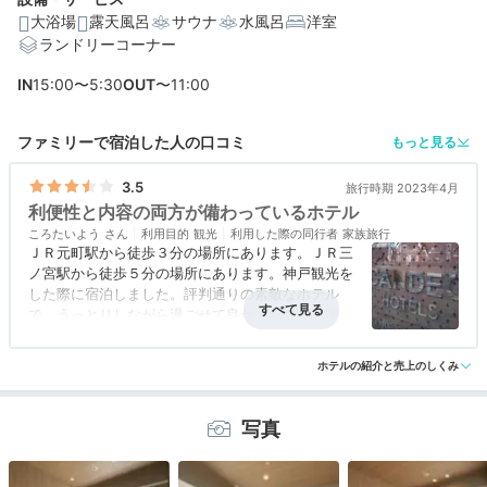
大浴場
露天風呂
サウナ
水風呂
洋室
ランドリーコーナー
編集部おすすめの３つのポイント
IN
15:00〜5:30
OUT
〜11:00
旅の疲れを癒せる♪屋上に大浴場、露天風呂、サウナ、水
風呂あり
ファミリーで宿泊した人の口コミ
もっと見る
手作り総菜、パン、卵料理。バリエーション豊富な朝食
ビュッフェ
3.5
旅行時期 2023年4月
利便性と内容の両方が備わっているホテル
JR三ノ宮駅から徒歩約8分、南京町も徒歩圏内で立地抜群
ころたいよう
利用目的
観光
利用した際の同行者
家族旅行
ＪＲ元町駅から徒歩３分の場所にあります。ＪＲ三
ノ宮駅から徒歩５分の場所にあります。神戸観光を
した際に宿泊しました。評判通りの素敵なホテル
で、うっとりしながら過ごせて良かったです。便利
さと綺麗な面の両方が備わっていて、色々な面で理
アクセス
4.0
コスパ
3.5
客室
3.5
接客対応
3.5
風呂
評価なし
想に近いと確信しました。フロントの場所は少しだ
ホテルの紹介と売上のしくみ
食事・ドリンク
評価なし
バリアフリー
評価なし
け不便でしたが、対応は丁寧で問題は無かったで
す。
写真