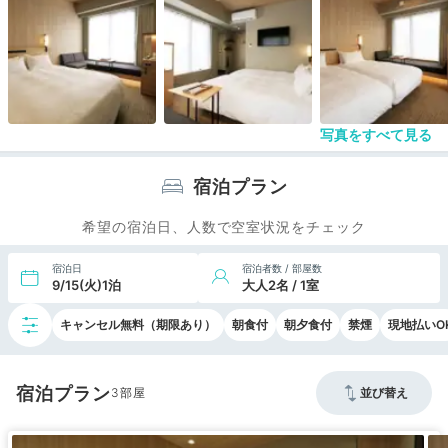
写真をすべて見る
宿泊プラン
希望の宿泊日、人数で空室状況をチェック
宿泊日
宿泊者数 / 部屋数
9/15(火)1泊
大人2名 / 1室
キャンセル無料（期限あり）
朝食付
朝夕食付
禁煙
現地払いO
宿泊プラン
3
並び替え