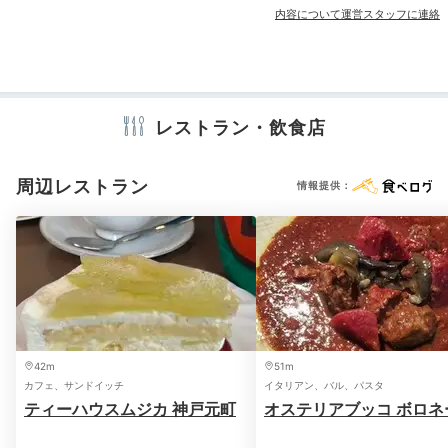
歯ブラシ
カミソリ
シャンプー
コンディショナー
内容について運営スタッフに連絡
です！露天風呂も気持ち良かったです。
ボディソープ
タオル
バスタオル
ドライヤー
電気ポット
※設備・アメニティは、確認が取れている情報を表示しています。
レストラン・飲食店
2日目
周辺レストラン
情報提供：
Breakfast
08:00
手作りの料理が並ぶ
朝食ブッフェ
42m
51m
カフェ、サンドイッチ
イタリアン、バル、パスタ
ティーハウスムジカ 神戸元町
オステリアブッコ ボロネ