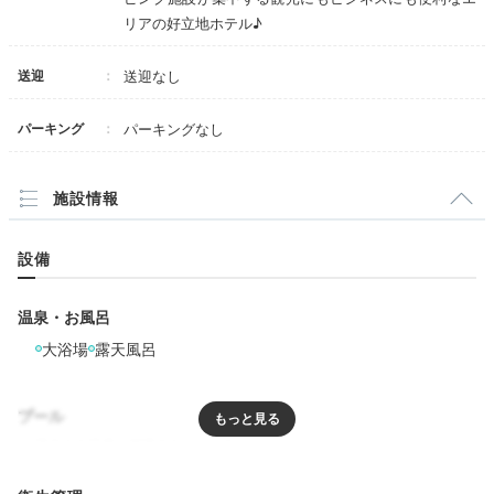
ホスピタリティは悪くなく、立地もよく、部屋も１人であれば十
リアの好立地ホテル♪
分な広さだが、掃除が甘いので、リピートはない。
送迎
送迎なし
hatsuki2039
パーキング
パーキングなし
夜ご飯の買い出しに南京町の中華街へ。「嘉鴻」で豚ま
んや北京ダック、「ハコイリ神戸牛」のステーキ、「神
+3
戸コロッケ元町本店」をテイクアウト！
施設情報
設備
Spa
温泉・お風呂
19:00
大浴場
露天風呂
天空のスパで癒される
プール
手足を伸ばせる開放感