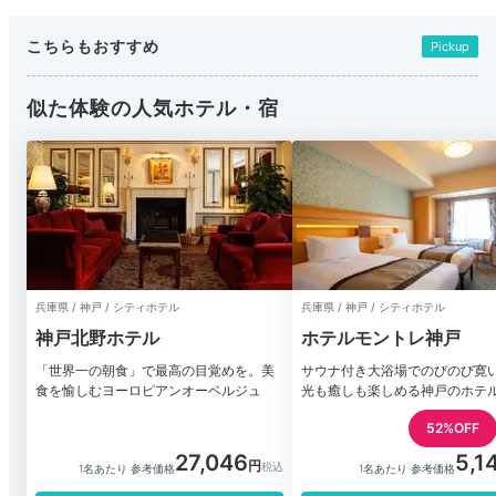
こちらもおすすめ
Pickup
似た体験の人気ホテル・宿
兵庫県 / 神戸 / シティホテル
兵庫県 / 神戸 / シティホテル
神戸北野ホテル
ホテルモントレ神戸
「世界一の朝食」で最高の目覚めを。美
サウナ付き大浴場でのびのび寛
食を愉しむヨーロピアンオーベルジュ
光も癒しも楽しめる神戸のホテ
52%OFF
27,046
5,1
1名あたり 参考価格
1名あたり 参考価格