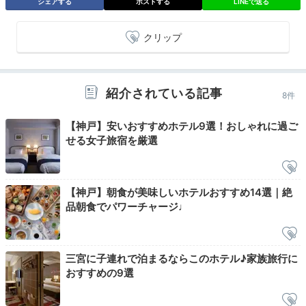
シェアする
ポストする
LINEで送る
Check-out
クリップ
10:00
宿を出発
まったり時間に
紹介されている記事
8件
お別れを。
【神戸】安いおすすめホテル9選！おしゃれに過ご
せる女子旅宿を厳選
【神戸】朝食が美味しいホテルおすすめ14選｜絶
品朝食でパワーチャージ♩
三宮に子連れで泊まるならこのホテル♪家族旅行に
おすすめの9選
お部屋も広くて、大浴場も大きくて、朝食も美味しい♪