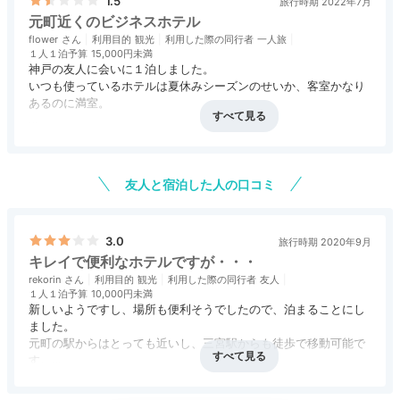
1.5
旅行時期 2022年7月
デラックスツインルーム
ツイ
元町近くのビジネスホテル
ベージュやブラウンでまとめられた内装は、落ち着ける
flower
利用目的
観光
利用した際の同行者
一人旅
雰囲気。ベッドはシモンズ、滑らかなジャージー素材の
１人１泊予算
15,000円未満
神戸の友人に会いに１泊しました。
ルームウェアを備えており、ストレスフリーな滞在が用
いつも使っているホテルは夏休みシーズンのせいか、客室かなり
意されています。小上がりソファも寛げます。
あるのに満室。
カンブリア宮殿でカンデオホテルズを知り、口コミもかなり良
アクセス
5.0
コスパ
2.0
客室
評価なし
接客対応
3.5
風呂
2.0
く、最上階に大浴場もあるとのことで、これは良いはずと期待し
食事・ドリンク
2.0
バリアフリー
3.0
て予約しました。
友人と宿泊した人の口コミ
hatsuki2039
しかし、、、通された部屋はテレビの液晶画面にぶつけた跡があ
り中心部縦に太い線が走っている。。これ、掃除の人、気づかな
線路ビューのクイーンルームに宿泊しました。夜は窓か
いのかなぁ。。
3.0
ら電車が見えて、飽きません！
+1
旅行時期 2020年9月
キレイで便利なホテルですが・・・
すぐにフロントに電話したところ部屋チェンジしていただきまし
rekorin
利用目的
観光
利用した際の同行者
友人
たが、移動先の部屋、バスルームの清掃が甘くスリッパで入ると
１人１泊予算
10,000円未満
ベタベタと音がする。
新しいようですし、場所も便利そうでしたので、泊まることにし
しかも排水溝からの臭いがきつく、これも掃除の人、気づかない
ました。
のだろうか、、、15,000円払っているんだけどなぁ。。。
元町の駅からはとっても近いし、三宮駅からも徒歩で移動可能で
Freetime
す。
ベッドも口コミではシモンズ使用で快適とあったのですが、結構
駅から近いので線路も近く、電車の音は聞こえますし、広い通り
宿から「南京中華街」まで徒歩約
16:00
アクセス
4.0
コスパ
2.5
客室
3.5
接客対応
2.0
風呂
3.0
沈んでしまい、私には良さがわからず。
2分
にも面しているので多少騒音はします。