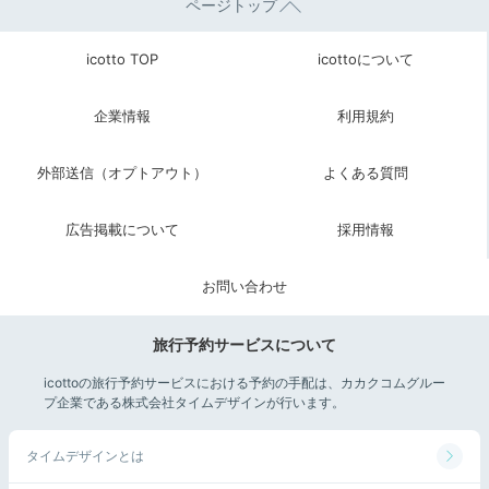
ページトップ
icotto TOP
icottoについて
企業情報
利用規約
外部送信（オプトアウト）
よくある質問
広告掲載について
採用情報
「淡路島公園」内にある「ニジゲンノモリ」はテクノロ
ジーとアニメを融合させたテーマパーク。屋内で遊びが
お問い合わせ
ちですが、ここへ来れば森の中を歩きながらゲームをし
て、体も動かせて一石二鳥！童心にかえって楽しんで。
旅行予約サービスについて
icottoの旅行予約サービスにおける予約の手配は、カカクコムグルー
プ企業である株式会社タイムデザインが行います。
hatsuki2039
タイムデザインとは
チェックアウト後は、車で移動して「淡路島」へ。「ニ