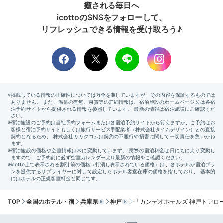
癒される毎日へ
icottoのSNSをフォローして、
リフレッシュできる情報を受け取ろう♪
神戸市と淡路島をつなぐ「明石海峡大橋」を渡って「淡
路島」へ。島内に宿泊施設もあるので、泊まりでも日帰
りでも楽しめる旅先です。車で絶景スポットを巡った
り、玉ねぎや淡路牛のステーキを味わうのもおすすめ。
Sightseeing
14:00
宿から車で約40分
テクノロジー×自然
ニジゲンノモリで遊ぶ
TOP
全国のホテル・宿
兵庫県
神戸
「カンデオホテルズ 神戸トアロ