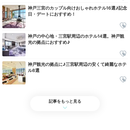
記憶に残る家族旅行の1ページに刻んだら、まったり時
神戸三宮のカップル向けおしゃれホテル16選♪記念
間も終了です。フロントに置いてあるボックスにカード
日・デートにおすすめ！
キーを入れるだけでチェックアウト完了です。
神戸の中心地・三宮駅周辺のホテル14選。神戸観
Sightseeing
光の拠点におすすめ♪
宿から「明石海峡大橋」まで車で
11:00
約60分
ドライブに最適
神戸観光の拠点に♪三宮駅周辺の安くて綺麗なホテ
ル8選
車で行ける“離島”へ
記事をもっと見る