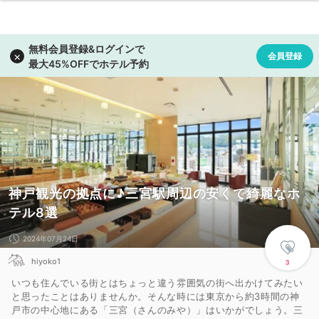
神戸観光の拠点に♪三宮駅周辺の安くて綺麗なホ
テル8選
2024年07月24日
hiyoko1
3
いつも住んでいる街とはちょっと違う雰囲気の街へ出かけてみたい
と思ったことはありませんか。そんな時には東京から約3時間の神
戸市の中心地にある「三宮（さんのみや）」はいかがでしょう。三