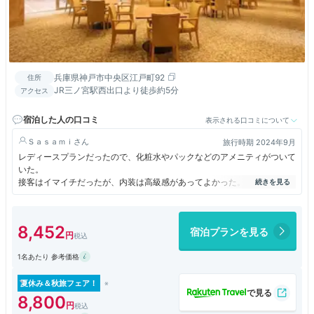
兵庫県神戸市中央区江戸町92
住所
JR三ノ宮駅西出口より徒歩約5分
アクセス
宿泊した人の口コミ
表示される口コミについて
Ｓａｓａｍｉ
旅行時期 2024年9月
レディースプランだったので、化粧水やパックなどのアメニティがついて
いた。
接客はイマイチだったが、内装は高級感があってよかった。
三宮駅から少し歩くが、高級ブランド店や旧神戸居留地十五番館があるエ
リアで、きれいな公園もある。海外のような雰囲気だった。
8,452
宿泊プランを見る
【観光】
・水族館が徒歩圏内
1名あたり 参考価格
・無料の展望台がある神戸市役所がすぐ近く。夜景などを楽しめた。
・朝食には徒歩数分の「くろんぼ」という喫茶店を利用したが、雰囲気が
良くおすすめ。
夏休み＆秋旅フェア！
・シティループバスのバス停は、市庁の反対の道へ渡って、左側に10数
8,800
メートルくらい歩いたところにある。グーグルマップで示される場所にバ