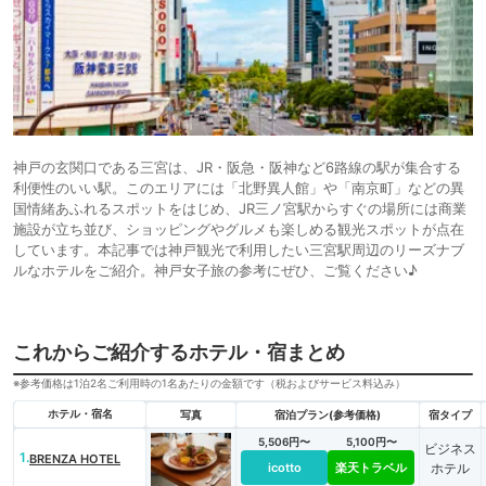
神戸の玄関口である三宮は、JR・阪急・阪神など6路線の駅が集合する
利便性のいい駅。このエリアには「北野異人館」や「南京町」などの異
国情緒あふれるスポットをはじめ、JR三ノ宮駅からすぐの場所には商業
施設が立ち並び、ショッピングやグルメも楽しめる観光スポットが点在
しています。本記事では神戸観光で利用したい三宮駅周辺のリーズナブ
ルなホテルをご紹介。神戸女子旅の参考にぜひ、ご覧ください♪
これからご紹介するホテル・宿まとめ
※参考価格は1泊2名ご利用時の1名あたりの金額です（税およびサービス料込み）
ホテル・宿名
写真
宿泊プラン(参考価格)
宿タイプ
5,506円〜
5,100円〜
ビジネス
1.
BRENZA HOTEL
icotto
楽天トラベル
ホテル