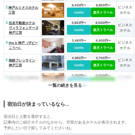
8,452円〜
8,800円〜
2.
ビジネス
神戸ルミナスホテル
三宮
icotto
楽天トラベル
ホテル
3.
住友不動産ホテル
5,842円〜
6,000円〜
ビジネス
ヴィラフォンテーヌ
icotto
楽天トラベル
ホテル
神戸三宮
3,461円〜
4,400円〜
4.
ビジネス
the b 神戸（ザビー
こうべ）
icotto
楽天トラベル
ホテル
4,983円〜
5,700円〜
5.
ビジネス
相鉄フレッサイン
神戸三宮
icotto
楽天トラベル
ホテル
5,250円〜
5,000円〜
6.
ビジネス
コンフォートホテル
ERA神戸三宮
icotto
楽天トラベル
ホテル
一覧の続きを見る
6,761円〜
7,000円〜
7.
ビジネス
カンデオホテルズ 神
戸トアロード
icotto
楽天トラベル
ホテル
宿泊日が決まっているなら…
8.
フォーポイント フ
4,400円〜
4,400円〜
ビジネス
レックス by シェラ
宿泊日と人数を選択すると、
icotto
楽天トラベル
ホテル
トン 神戸三宮
記事内のご紹介ホテルのなかから、空室があるホテルが表示されます。
予約したい日で探してみてくださいね。