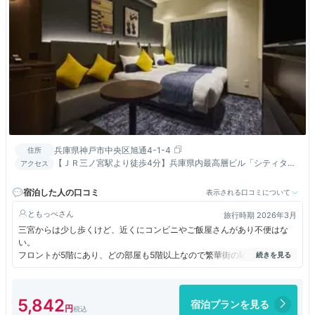
兵庫県神戸市中央区旭通4-1-4
住所
【ＪＲ三ノ宮駅より徒歩4分】兵庫県内最高層ビル「シティタワ
アクセス
ー神戸三宮」隣接／スーパー・コンビニ・薬局やレストランが至
近
宿泊した人の口コミ
表示される口コミについて
ともっぺ
旅行時期 2026年3月
三宮からは少し歩くけど、近くにコンビニやご飯屋さんがあり不便はな
い。
フロントが5階にあり、どの部屋も5階以上なので繁華街の騒がしさは感
じないと思う。
ウェルカムドリンクでコーヒーや紅茶などが飲み放題でよかった。
割と遅い時間までウェルカムドリンクが飲めた。
5,842
宿泊プランを見る
朝もコーヒーのみあり。