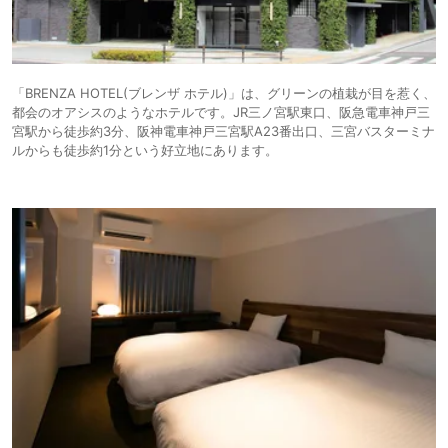
「BRENZA HOTEL(ブレンザ ホテル)」は、グリーンの植栽が目を惹く、
都会のオアシスのようなホテルです。JR三ノ宮駅東口、阪急電車神戸三
宮駅から徒歩約3分、阪神電車神戸三宮駅A23番出口、三宮バスターミナ
ルからも徒歩約1分という好立地にあります。