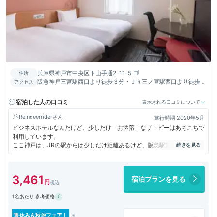
兵庫県神戸市中央区下山手通2-11-5
住所
阪急神戸三宮駅西口より徒歩３分・ＪＲ三ノ宮駅西口より徒歩５
アクセス
分。新幹線新神戸駅から１駅の地下鉄三宮駅西３番出口より徒歩
１分
宿泊した人の口コミ
表示される口コミについて
Reindeerrider
旅行時期 2020年5月
ビジネスホテルなんだけど、少しだけ「お洒落」なザ・ビーはあちこちで
利用しています。
ここ神戸は、JRの駅からは少しだけ距離あるけど、阪急駅前の繁華街の
外れにあります。
思い出せませんが、もともとは他のホテルを少しだけ改装して営業してま
す。そのため、頑張ってはいるけど、元の建物の古さは隠せないかな。料
3,461
宿泊プランを見る
金はその分ザ・ビーにしては安めだとは思います。
内容的な不満は無いけど、ザ・ビーらしさもありません。普通のビジネス
1名あたり 参考価格
ホテル。
まあ、繁華街に近いので、食事とかコンビニとかには困ることはありませ
ん。
夏休み＆秋旅フェア！