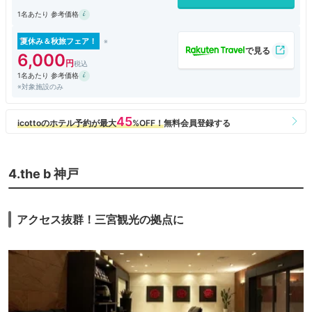
部屋はコンパクトだけど全体的に清潔感ある。冷蔵庫あります。ドライヤ
1名あたり 参考価格
ーは効きが弱め。
夏休み＆秋旅フェア！
6,000
1名あたり 参考価格
※対象施設のみ
4.the b 神戸
アクセス抜群！三宮観光の拠点に