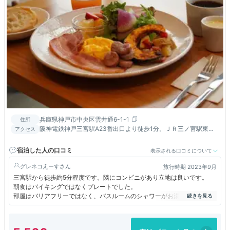
兵庫県神戸市中央区雲井通6-1-1
住所
阪神電鉄神戸三宮駅A23番出口より徒歩1分。ＪＲ三ノ宮駅東口
アクセス
より徒歩にて約3分。
宿泊した人の口コミ
表示される口コミについて
グレネコえーす
旅行時期 2023年9月
三宮駅から徒歩約5分程度です。隣にコンビニがあり立地は良いです。
朝食はバイキングではなくプレートでした。
部屋はバリアフリーではなく、バスルームのシャワーがお湯と水をそれぞ
れ調節するタイプで不便でした。
部屋自体は綺麗なのですが、なぜかコーヒー用のコップがありませんでし
た。