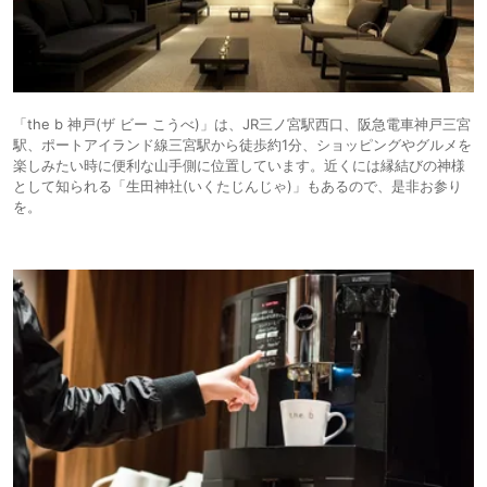
「the b 神戸(ザ ビー こうべ)」は、JR三ノ宮駅西口、阪急電車神戸三宮
駅、ポートアイランド線三宮駅から徒歩約1分、ショッピングやグルメを
楽しみたい時に便利な山手側に位置しています。近くには縁結びの神様
として知られる「生田神社(いくたじんじゃ)」もあるので、是非お参り
を。