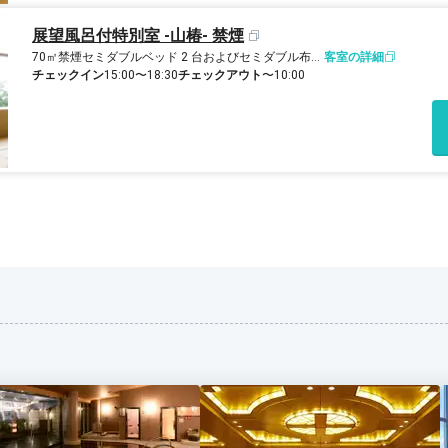
展望風呂付特別室 -山椿- 禁煙
70㎡
禁煙
セミダブルベッド 2 台およびセミダブル布団 4 組
客室の詳細
チェックイン
15:00〜18:30
チェックアウト
〜10:00