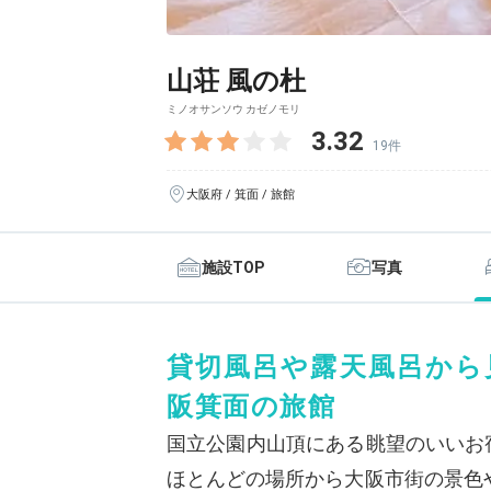
山荘 風の杜
ミノオサンソウ カゼノモリ
3.32
19件
大阪府 / 箕面 / 旅館
施設TOP
写真
貸切風呂や露天風呂から
阪箕面の旅館
国立公園内山頂にある眺望のいいお宿
ほとんどの場所から大阪市街の景色