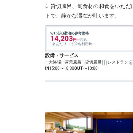
に貸切風呂、旬食材の和食をいただ
トで、静かな滞在が叶います。
9/15(火)宿泊の参考価格
14,203
1名あたり（1泊2名利用時）
設備・サービス
大浴場
露天風呂
貸切風呂
レストラン
IN
15:00〜18:30
OUT
〜10:00