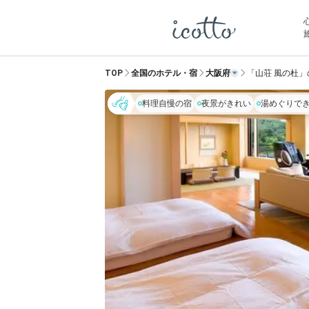
TOP
全国のホテル・宿
大阪府
「山荘 風の杜
料理自慢の宿
夜景がきれい
湯めぐりで