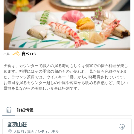
出典：
夕食は、カウンターで職人の握る寿司もしくは個室での懐石料理が楽し
めます。料理にはその季節の旬のものが使われ、見た目も色鮮やか♪ま
た、ラウンジ茶房では、ウイスキー「響」が1人1杯用意されています。
お寿司を握るカウンター越しの中庭や客室から眺める自然など、美しい
景観を見ながらの美味しい食事は格別です。
詳細情報
音羽山荘
大阪府 / 箕面 / シティホテル