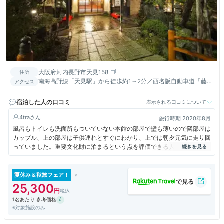
大阪府河内長野市天見158
住所
南海高野線「天見駅」から徒歩約1～2分／西名阪自動車道「藤井
アクセス
寺IC」から車で約50分／阪和自動車道「美原北IC」から車で約
40分
宿泊した人の口コミ
表示される口コミについて
4tra
旅行時期 2020年8月
風呂もトイレも洗面所もついていない本館の部屋で壁も薄いので隣部屋は
カップル、上の部屋は子供連れとすぐにわかり、上では朝夕元気に走り回
っていました。重要文化財に泊まるという点を評価できる人にはいい宿と
思います。ちなみにトイレ付いてる大きな部屋もあるし、別に温泉付きの
新しい客室もあります。
夏休み＆秋旅フェア！
25,300
1名あたり 参考価格
※対象施設のみ