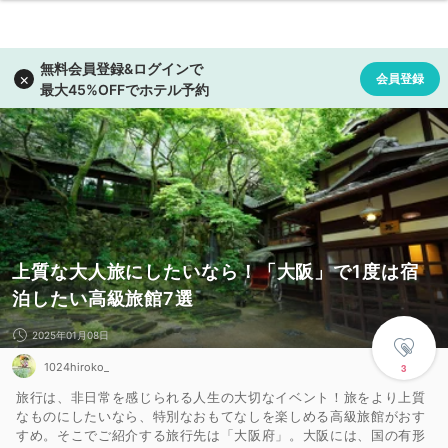
上質な大人旅にしたいなら！「大阪」で1度は宿
泊したい高級旅館7選
2025年01月08日
1024hiroko_
3
旅行は、非日常を感じられる人生の大切なイベント！旅をより上質
なものにしたいなら、特別なおもてなしを楽しめる高級旅館がおす
すめ。そこでご紹介する旅行先は「大阪府」。大阪には、国の有形