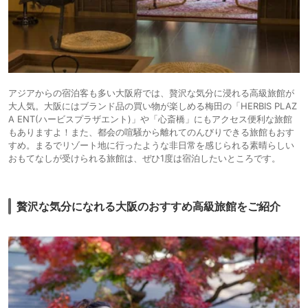
アジアからの宿泊客も多い大阪府では、贅沢な気分に浸れる高級旅館が
大人気。大阪にはブランド品の買い物が楽しめる梅田の「HERBIS PLAZ
A ENT(ハービスプラザエント)」や「心斎橋」にもアクセス便利な旅館
もありますよ！また、都会の喧騒から離れてのんびりできる旅館もおす
すめ。まるでリゾート地に行ったような非日常を感じられる素晴らしい
おもてなしが受けられる旅館は、ぜひ1度は宿泊したいところです。
贅沢な気分になれる大阪のおすすめ高級旅館をご紹介