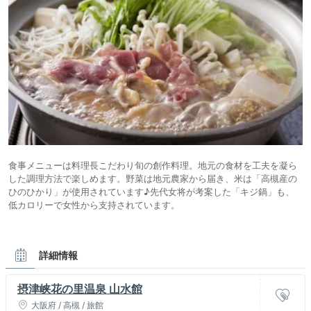
食事メニューは料理長こだわり旬の創作料理。地元の食材を工夫を凝ら
した調理方法で楽しめます。野菜は地元農家から届き、米は「高槻産の
ひのひかり」が使用されています♪先代女将が考案した「キジ鍋」も、
低カロリーで女性から支持されています。
詳細情報
摂津峡花の里温泉 山水館
大阪府 / 高槻 / 旅館