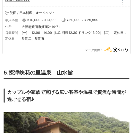
0
箕面 / 日本料理、オーベルジュ
￥10,000～￥14,999
￥20,000～￥29,999
平均予算
住所
大阪府箕面市箕面2-14-71
営業時間
[一] 12:00 - 14:00（L.O. 料理12:30 ドリンク13:00） [二] 定休日
[三] 12:00 - 14:00（L.O. 料理12:30 ドリンク13:00） [四] 12:00 -
定休日
星期二、星期五
14:00（L.O. 料理12:30 ドリンク13:00） [五] 定休日 [六] 12:00 -
14:00（L.O. 料理12:30 ドリンク13:00） [日] 12:00 - 14:00（L.O. 料
データ提供
理12:30 ドリンク13:00） [節假日] 12:00 - 14:00（L.O. 料理12:30 ド
リンク13:00） [節假日前] 12:00 - 14:00（L.O. 料理12:30 ドリンク
13:00） [節假日後] 12:00 - 14:00（L.O. 料理12:30 ドリンク13:00）
年末年始は休み 年に6回設備点検による臨時休業有り
5.摂津峡花の里温泉 山水館
カップルや家族で寛げる広い客室や温泉で贅沢な時間が
過ごせる宿♪