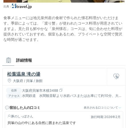
出典：
食事メニューには地元泉州産の食材で作られた懐石料理がいただけま
す。季節によっては、「渡り蟹」が使われたコース料理が用意されてい
ますよ。見た目も鮮やかな「泉州懐石」コースは、旬に合わせた料理が
提供されていておすすめ。個室もあるため、プライベートな空間で贅沢
な時間が過ごせます。
詳細情報
松葉温泉 滝の湯
大阪府 / 貝塚 / 旅館
大阪府貝塚市木積3488
住所
水間鉄道 水間観音駅より水鉄バスまたはお車にて約10分、大阪
アクセス
市内よりお車にて40分
宿泊した人の口コミ
表示される口コミについて
豚のしっぽ
旅行時期 2026年2月
貝塚の山の中にある自然に囲まれた温泉です