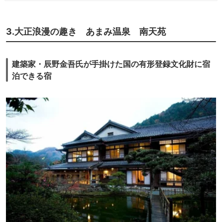
終受付は閉店の30分前 レストラン「扇」11:00～
21:00（LO20:30） ■定休日 なし
3.大正浪漫の趣き あまみ温泉 南天苑
建築家・辰野金吾氏が手掛けた国の有形登録文化財に宿
泊できる宿