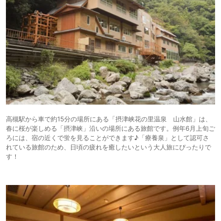
高槻駅から車で約15分の場所にある「摂津峡花の里温泉 山水館」は、
春に桜が楽しめる「摂津峡」沿いの場所にある旅館です。例年6月上旬ご
ろには、宿の近くで蛍を見ることができます♪「療養泉」として認可さ
れている旅館のため、日頃の疲れを癒したいという大人旅にぴったりで
す！