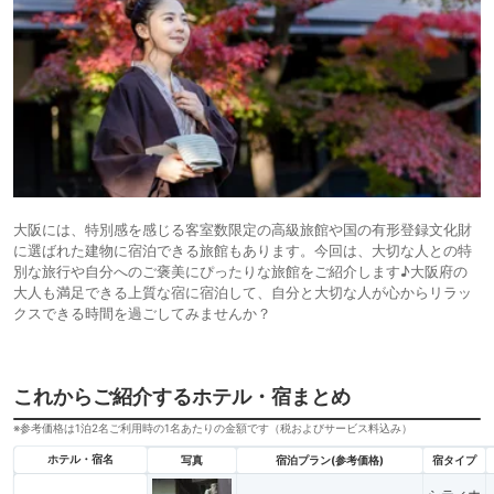
大阪には、特別感を感じる客室数限定の高級旅館や国の有形登録文化財
に選ばれた建物に宿泊できる旅館もあります。今回は、大切な人との特
別な旅行や自分へのご褒美にぴったりな旅館をご紹介します♪大阪府の
大人も満足できる上質な宿に宿泊して、自分と大切な人が心からリラッ
クスできる時間を過ごしてみませんか？
これからご紹介するホテル・宿まとめ
※参考価格は1泊2名ご利用時の1名あたりの金額です（税およびサービス料込み）
ホテル・宿名
写真
宿泊プラン(参考価格)
宿タイプ