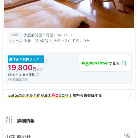
大阪府箕面市箕面2-14-71
住所
阪急 箕面駅より送迎バスにて約１０分
アクセス
夏休み＆秋旅フェア！
19,800
1名あたり 参考価格
※対象施設のみ
詳細情報
山荘 風の杜