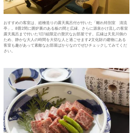
おすすめの客室は、総檜造りの露天風呂付が付いた「離れ特別室 清流
亭」。8畳2間に囲炉裏のある板の間と広縁、さらに源泉かけ流しの客室
露天風呂まで付いた1日1組限定の贅沢なお部屋です。広縁は天見川側の
ため、静かな大人の時間を大切な人と過ごせます♪文化財の建物にある
客室も趣があって素敵なお部屋ばかりなのでぜひチェックしてみてくだ
さい。