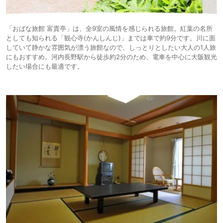
「おばな旅館 富貴亭」は、全9室の風情を感じられる旅館。紅葉の名所
としても知られる「観心寺(かんしんじ)」までは車で約9分です。川に面
していて静かな雰囲気が漂う旅館なので、しっとりとしたい大人の1人旅
にもおすすめ。河内長野駅から徒歩約2分のため、電車を中心に大阪観光
したい場合にも最適です。