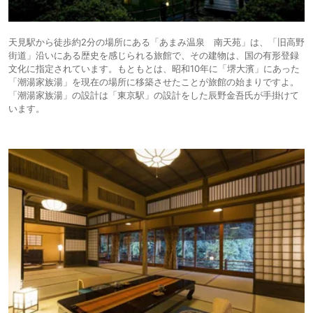
天見駅から徒歩約2分の場所にある「あまみ温泉 南天苑」は、「旧高野
街道」沿いにある歴史を感じられる旅館で、その建物は、国の有形登録
文化に指定されています。もともとは、昭和10年に「堺大濱」にあった
「潮湯家族湯」を現在の場所に移築させたことが旅館の始まりですよ。
「潮湯家族湯」の設計は「東京駅」の設計をした辰野金吾氏が手掛けて
います。