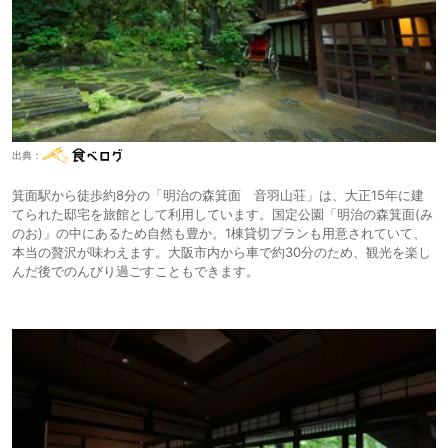
出典：
箕面駅から徒歩約8分の「明治の森箕面 音羽山荘」は、大正15年に建
てられた邸宅を旅館として利用しています。国定公園「明治の森箕面(み
のお)」の中にあるため自然も豊か。1棟貸切プランも用意されていて、
本当の贅沢が味わえます。大阪市内から車で約30分のため、観光を楽し
んだ後でのんびり過ごすこともできます。