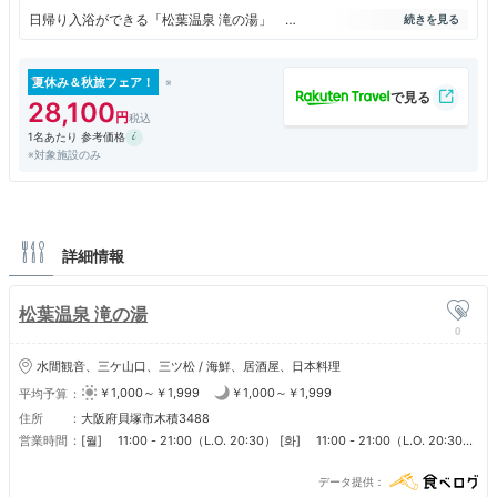
日帰り入浴ができる「松葉温泉 滝の湯」
湧き出る天然のラドン温泉に惹かれました。
もう一つ惹かれたのが
夏休み＆秋旅フェア！
同施設内で食事をすれば、入浴料720円が差し引かれる事
28,100
1名あたり 参考価格
近くに住む友人を誘って日帰り入浴して来ました
※対象施設のみ
詳細情報
松葉温泉 滝の湯
0
水間観音、三ケ山口、三ツ松 / 海鮮、居酒屋、日本料理
￥1,000～￥1,999
￥1,000～￥1,999
平均予算
住所
大阪府貝塚市木積3488
営業時間
[월] 11:00 - 21:00（L.O. 20:30） [화] 11:00 - 21:00（L.O. 20:30）
[수] 11:00 - 21:00（L.O. 20:30） [목] 11:00 - 21:00（L.O. 20:30）
[금] 11:00 - 21:00（L.O. 20:30） [토] 11:00 - 21:00（L.O. 20:30）
データ提供
[일] 11:00 - 21:00（L.O. 20:30） ■ 営業時間 温泉：9:00～21:00 最