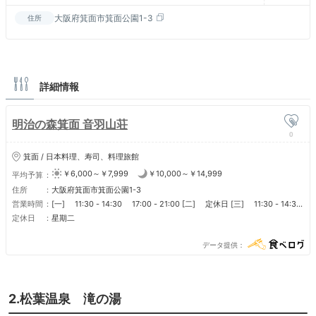
大阪府箕面市箕面公園1-3
住所
詳細情報
明治の森箕面 音羽山荘
0
箕面 / 日本料理、寿司、料理旅館
￥6,000～￥7,999
￥10,000～￥14,999
平均予算
住所
大阪府箕面市箕面公園1-3
営業時間
[一] 11:30 - 14:30 17:00 - 21:00 [二] 定休日 [三] 11:30 - 14:30
17:00 - 21:00 [四] 11:30 - 14:30 17:00 - 21:00 [五] 11:30 -
定休日
星期二
14:30 17:00 - 21:00 [六] 11:30 - 14:30 17:00 - 21:00 [日]
11:30 - 14:30 17:00 - 21:00 ■ 営業時間 ランチ 12：30頃までに入
データ提供
店 ディナー19：00までに入店 ※事前にお電話でお問い合わせをお願い致
します。（完全予約制）
2.松葉温泉 滝の湯