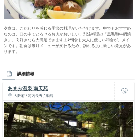
夕食は、こだわりを感じる季節の料理がいただけます。中でもおすすめ
なのは、口の中でとろけるお肉がおいしい、別注料理の「黒毛和牛網焼
き」。肉好きなら大満足できますよ♪朝食も大人に優しい和食が、メイ
ンです。朝食は毎月メニューが変わるため、訪れる度に新しい発見があ
ります。
詳細情報
あまみ温泉 南天苑
大阪府 / 河内長野 / 旅館