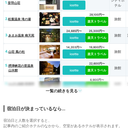
シティホ
1.
音羽山荘
icotto
テル
28,100円〜
2.
旅館
松葉温泉 滝の湯
icotto
楽天トラベル
24,685円〜
25,300円〜
3.
旅館
あまみ温泉 南天苑
icotto
楽天トラベル
14,203円〜
19,800円〜
4.
旅館
山荘 風の杜
icotto
楽天トラベル
22,600円〜
5.
摂津峡花の里温泉
旅館
山水館
icotto
楽天トラベル
6,900円〜
6.
旅館
おばな旅館 富貴亭
icotto
楽天トラベル
一覧の続きを見る
17,405円〜
14,900円〜
7.
旅館
伏尾温泉 不死王閣
icotto
楽天トラベル
宿泊日が決まっているなら…
宿泊日と人数を選択すると、
記事内のご紹介ホテルのなかから、空室があるホテルが表示されます。