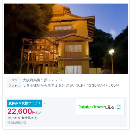
大阪府高槻市原3-2-2
住所
ＪＲ高槻駅から車で１５分 送迎バスあり15:30発か17：00発(要
アクセス
予約）
夏休み＆秋旅フェア！
22,600
1名あたり 参考価格
※対象施設のみ