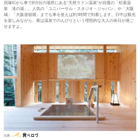
貝塚ICから車で約5分の場所にある”天然ラドン温泉”が自慢の「松葉温
泉 滝の湯」。人気の「ユニバーサル・スタジオ・ジャパン」や「大阪
城」「大阪道頓堀」までも車を使えば約1時間で到着します。日中は観光
を楽しみながら、夜は温泉でのんびりという理想的な大人の休日が過ご
せますよ。
出典：