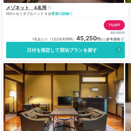
メゾネット 4名用
100㎡
セミダブルベッド 4 台
客室の詳細
7%OFF
48,190円
45,250
1名あたり（1泊2名利用時）
日付を指定して宿泊プランを探す