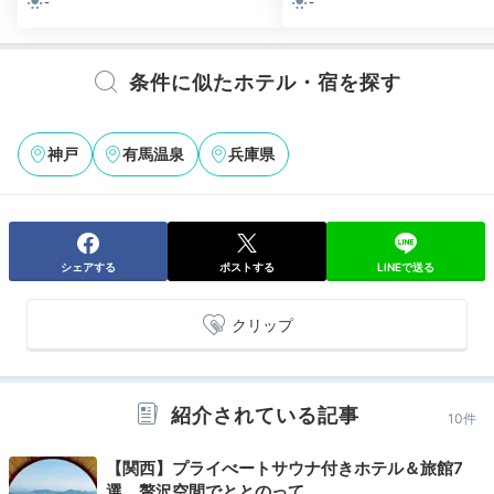
-
-
夕食一例①
夕
夕食は、カウンター席や個室があるレストラン棟で。自
条件に似たホテル・宿を探す
家栽培の野菜や、明石浦漁港で仕入れた魚介類、神戸ビ
ーフなど、上質な食材にこだわった創作和会席料理を頂
神戸
有馬温泉
兵庫県
きましょう。豊富なワインや日本酒も魅力的。
シェアする
ポストする
LINEで送る
private_aki
私達は個室で頂きました。2時間半かけてオシャレな器
クリップ
に彩られたお料理が運ばれてきます。メインは但馬牛の
+8
ステーキでした♡
紹介されている記事
10件
【関西】プライべートサウナ付きホテル＆旅館7
Onsen
選。贅沢空間でととのって