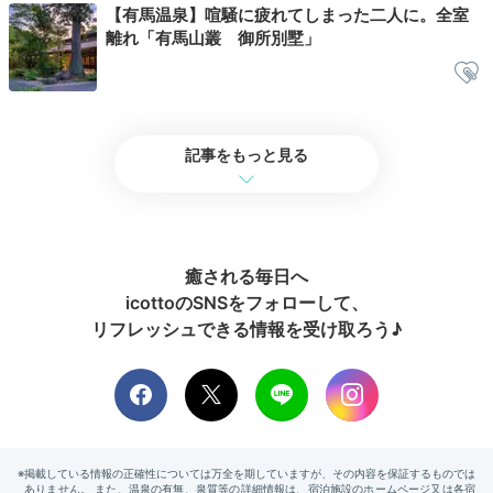
メントルームでアロマテラピーを楽しむのも◎。
【有馬温泉】喧騒に疲れてしまった二人に。全室
離れ「有馬山叢 御所別墅」
private_aki
記事をもっと見る
浴場はそれほど広くはないけれど、お宿が10室なのでほ
ぼ貸切状態でした。入口には冷たい瓶の牛乳とコーヒー
+1
牛乳があり、無料で飲めました♩
癒される毎日へ
icottoのSNSをフォローして、
リフレッシュできる情報を受け取ろう♪
2日目
Breakfast
08:00