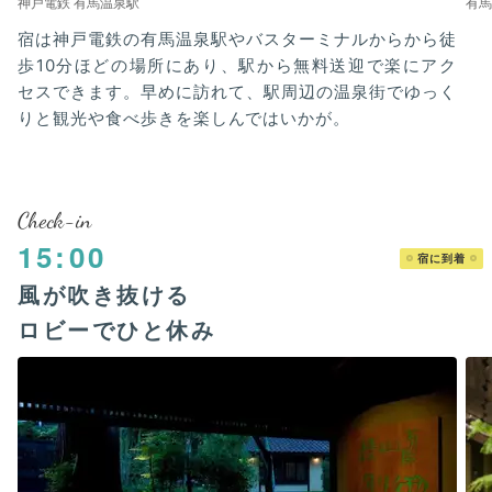
神戸電鉄 有馬温泉駅
有馬
宿は神戸電鉄の有馬温泉駅やバスターミナルからから徒
歩10分ほどの場所にあり、駅から無料送迎で楽にアク
セスできます。早めに訪れて、駅周辺の温泉街でゆっく
りと観光や食べ歩きを楽しんではいかが。
Check-in
15:00
宿に到着
風が吹き抜ける
ロビーでひと休み