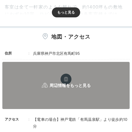
客室は全て一軒家のような離れで、約1400坪もの敷地
にわずか10室。ロビー棟から離れの各客室棟までは、
中庭の美しい景色を楽しみながら向かいましょう。お部
屋によっては"動く歩道"を通ることも。
地図・アクセス
住所
兵庫県神戸市北区有馬町95
private_aki
ロビー棟とお部屋の間に動く歩道があって驚きました。
遊園地気分でドキドキ…。周りはモミジがたくさんあ
+3
り、紅葉シーズンも綺麗そうだと思いました。
Room
アクセス
【電車の場合】神戸電鉄「有馬温泉駅」より徒歩約10
15:30
分