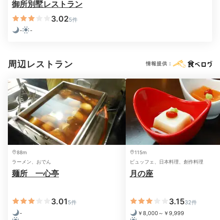
御所別墅レストラン
できそうでした。
3.02
5件
-
-
Dinner
周辺レストラン
情報提供：
18:00
オリジナリティあふれる
創作和会席料理を堪能
88m
115m
ラーメン、おでん
ビュッフェ、日本料理、創作料理
麺所 一心亭
月の座
3.01
3.15
5件
32件
-
￥8,000～￥9,999