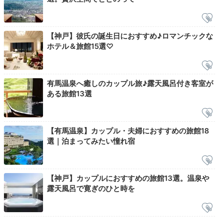
21:00
大浴場で
【神戸】彼氏の誕生日におすすめ♪ロマンチックな
じっくりと温泉浴
ホテル＆旅館15選♡
有馬温泉へ癒しのカップル旅♪露天風呂付き客室が
ある旅館13選
【有馬温泉】カップル・夫婦におすすめの旅館18
選｜泊まってみたい憧れ宿
大浴場「有馬山叢 陶泉」
大浴
【神戸】カップルにおすすめの旅館13選。温泉や
露天風呂で寛ぎのひと時を
敷地内にある離れの大浴場「有馬山叢 陶泉」は、夜24
時まで入浴OK。2つの源泉から運ばれる新鮮なお湯をゆ
っくり堪能しましょう。温泉浴の後は、併設のトリート