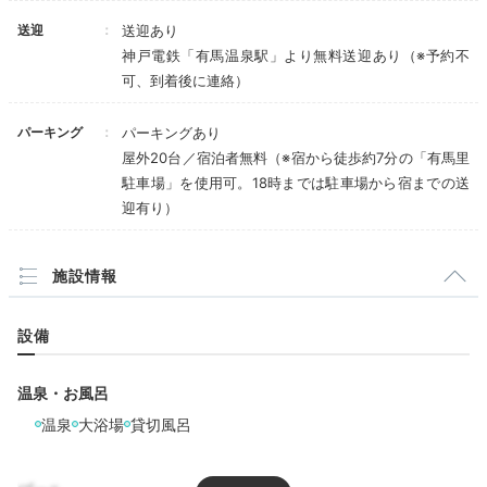
約100㎡のお部屋で
送迎
送迎あり
プライベートなひと時
神戸電鉄「有馬温泉駅」より無料送迎あり（※予約不
可、到着後に連絡）
パーキング
パーキングあり
屋外20台／宿泊者無料（※宿から徒歩約7分の「有馬里
駐車場」を使用可。18時までは駐車場から宿までの送
迎有り）
施設情報
瀧川(メゾネット)
メゾ
設備
お部屋は全て約100㎡のスイートルーム。天井が高く開
温泉・お風呂
放的な平屋造りと、螺旋階段が印象的なメゾネットタイ
プがあり、1〜4人まで宿泊できます。窓の外には清水
温泉
大浴場
貸切風呂
池や滝川の景色が。喧騒を忘れて寛げますよ。