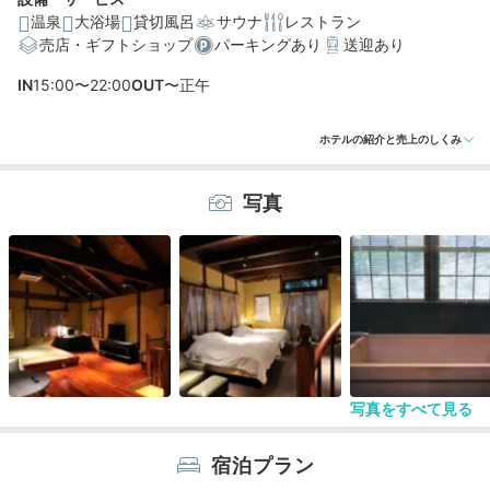
温泉
大浴場
貸切風呂
サウナ
レストラン
売店・ギフトショップ
パーキングあり
送迎あり
編集部おすすめの３つのポイント
IN
15:00〜22:00
OUT
〜正午
10室全てがスイート。源泉掛け流しの金泉を満喫できる
離れ客室
ホテルの紹介と売上のしくみ
読書やヨガにも◎。全室備え付けの低温サウナ「サーマ
ルルーム」
写真
自家野菜など上質な食材にとことんこだわった、創作和
会席料理
写真をすべて見る
宿泊プラン