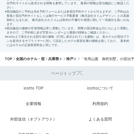
洋朝食を味わい
朝から贅沢気分♩
TOP
全国のホテル・宿
兵庫県
神戸
「有馬山叢 御所別墅」の宿泊
ページトップ
icotto TOP
icottoについて
朝食一例
レ
企業情報
利用規約
朝の風景を楽しみつつ、歩いてレストラン棟へ。窓の外
に広がる木々を眺めながら、ボリュームたっぷりの洋朝
外部送信（オプトアウト）
よくある質問
食を頂きましょう。淡路地鶏の卵を使った卵料理、自家
製パンや旬野菜など、朝から贅沢なメニューで大満足。