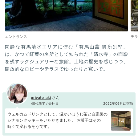
エントランス
テラ
閑静な有馬清水エリアに佇む「有馬山叢 御所別墅」
は、かつて紅葉の名所として知られた「清水寺」の面影
を残すラグジュアリーな旅館。土地の歴史を感じつつ、
開放的なロビーやテラスでゆったりと寛いで。
private_aki
40代前半 / 会社員
2022年06月に宿泊
ウェルカムドリンクとして、温かいほうじ茶と自家製の
シナモンクッキーをいただきました。 お菓子はその
+4
時々で変わるそうです。