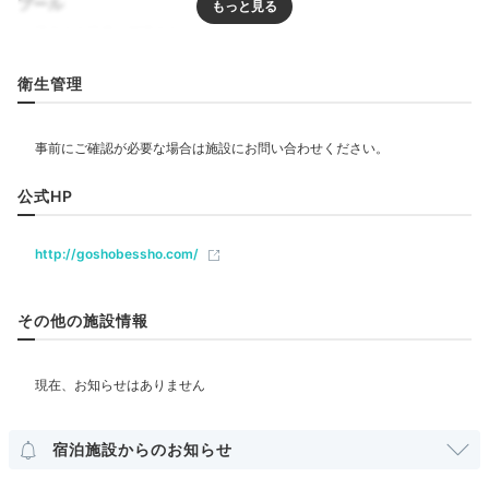
プール
private_aki
リラクゼーション
衛生管理
サウナ
メゾネットタイプのヴィラ「瀧川」に宿泊。2階が入口
とリビングで、1階には寝室とお風呂、冷え性の女性に
+6
嬉しいサーマルルームがありました♩
飲食
公式HP
レストラン
http://goshobessho.com/
Onsen
ベビー＆子供関連
16:00
その他の施設情報
温泉と低温サウナを
部屋情報
お部屋で満喫
その他館内施設
宿泊施設からのお知らせ
売店・ギフトショップ