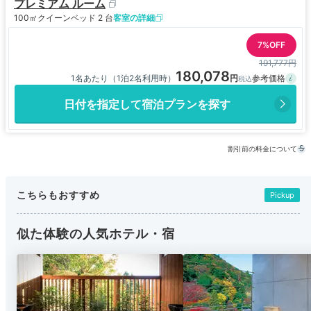
プレミアム ルーム
100㎡
クイーンベッド 2 台
客室の詳細
7%OFF
191,777円
180,078
1名あたり（1泊2名利用時）
日付を指定して宿泊プランを探す
割引前の料金について
こちらもおすすめ
Pickup
似た体験の人気ホテル・宿