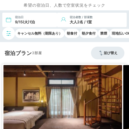
希望の宿泊日、人数で空室状況をチェック
宿泊日
宿泊者数 / 部屋数
9/15(火)1泊
大人2名 / 1室
キャンセル無料（期限あり）
朝食付
朝夕食付
禁煙
現地払いO
宿泊プラン
3
並び替え