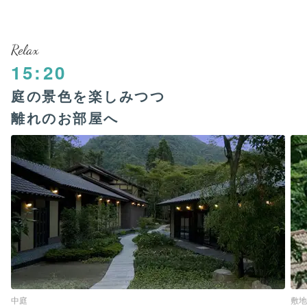
Relax
15:20
庭の景色を楽しみつつ
離れのお部屋へ
中庭
敷地