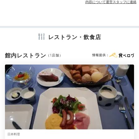
内容について運営スタッフに連絡
アメニティ
テレビ
冷蔵庫
ミニバー
エアコン
スリッパ
セーフティボックス
洗浄機付トイレ
パジャマ
バスローブ
浴衣
歯ブラシ
カミソリ
洗顔
シャンプー
リンス
レストラン・飲食店
ボディソープ
シャワーキャップ
タオル
バスタオル
ドライヤー
お茶セット
電気ポット
加湿器
山叢／浴室一例
瀧川
館内レストラン
（1店舗）
情報提供：
全てのお部屋が、宿自慢の源泉を掛け流しで楽しめる温
※設備・アメニティは、確認が取れている情報を表示しています。
泉風呂付き。さらに、体温とほぼ同じ温度の低温サウナ
「サーマルルーム」も備えています。体の芯からゆっく
り温まる空間で、読書やヨガを楽しむのにもぴったり。
private_aki
サーマルルームでひたすらお喋り！とてもリラックスでき、普段話
日本料理
せない色んな話ができました。テレビもあり、岩盤浴的な使い方も