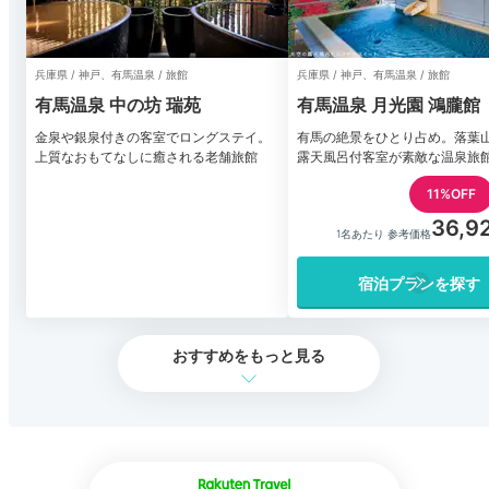
兵庫県 / 神戸、有馬温泉 / 旅館
兵庫県 / 神戸、有馬温泉 / 旅館
有馬温泉 中の坊 瑞苑
有馬温泉 月光園 鴻朧館
金泉や銀泉付きの客室でロングステイ。
有馬の絶景をひとり占め。落葉
上質なおもてなしに癒される老舗旅館
露天風呂付客室が素敵な温泉旅
11%OFF
36,9
1名あたり 参考価格
宿泊プランを探す
おすすめをもっと見る