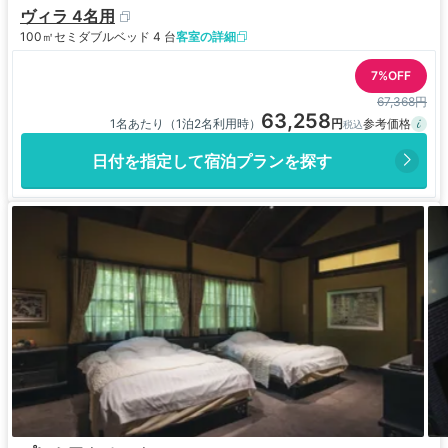
ヴィラ 4名用
100㎡
セミダブルベッド 4 台
客室の詳細
7%OFF
67,368円
63,258
1名あたり（1泊2名利用時）
日付を指定して宿泊プランを探す