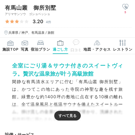
有馬山叢 御所別墅
5
アリマサンソウ ゴショベッショ
3.20
4件
兵庫県 / 神戸、有馬温泉 / 旅館
施設TOP
写真
宿泊プラン
過ごし方
地図・アクセス
レストラン
口コミ
全室にごり湯＆サウナ付きのスイートヴィ
ラ。贅沢な温泉旅が叶う高級旅館
閑静な有馬清水エリアに佇む「有馬山叢 御所別墅」
は、かつてこの地にあった寺院の神聖な趣を残す旅
館。緑豊かな約1400坪の敷地に点在する10棟の離れ
は、全て温泉風呂と低温サウナを備えたスイートルー
ム。掛け流しの金泉に好きなだけ浸かり、洗練された
創作料理に満たされる贅沢な旅を。
設備・サービス