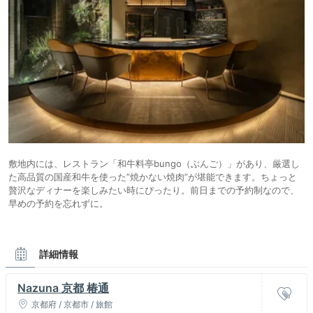
敷地内には、レストラン「和牛料亭bungo（ぶんご）」があり、厳選し
た高品質の国産和牛を使った”焼かない焼肉”が堪能できます。ちょっと
贅沢なディナーを楽しみたい時にぴったり。前日までの予約制なので、
早めの予約を忘れずに。
詳細情報
Nazuna 京都 椿通
京都府 / 京都市 / 旅館