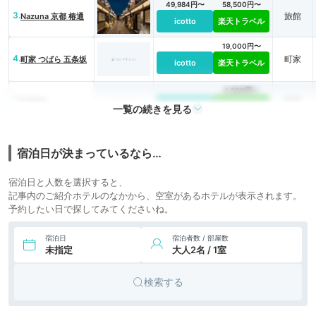
49,984円〜
58,500円〜
3.
旅館
Nazuna 京都 椿通
icotto
楽天トラベル
19,000円〜
4.
町家
町家 つばら 五条坂
icotto
楽天トラベル
4,500円〜
5.
町家
K-Style
icotto
楽天トラベル
一覧の続きを見る
宿泊日が決まっているなら…
宿泊日と人数を選択すると、
記事内のご紹介ホテルのなかから、空室があるホテルが表示されます。
予約したい日で探してみてくださいね。
宿泊日
宿泊者数 / 部屋数
未指定
大人2名 / 1室
検索する