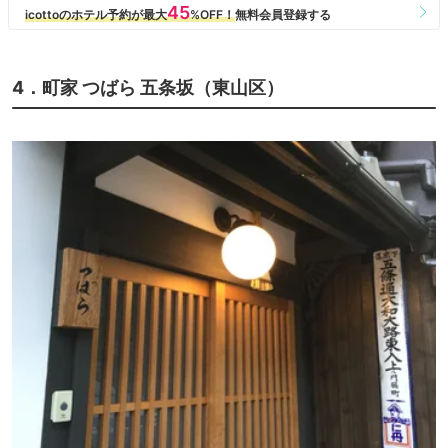
4．町家 つばら 五条坂（東山区）