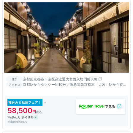
京都府京都市下京区高辻通大宮西入坊門町838
住所
京都駅からタクシー約10分／阪急電鉄京都本「大宮」駅から徒歩
アクセス
約5分／京福電気鉄道嵐山本線「四条大宮」駅から徒歩約5分
夏休み＆秋旅フェア！
58,500
1名あたり 参考価格
※対象施設のみ