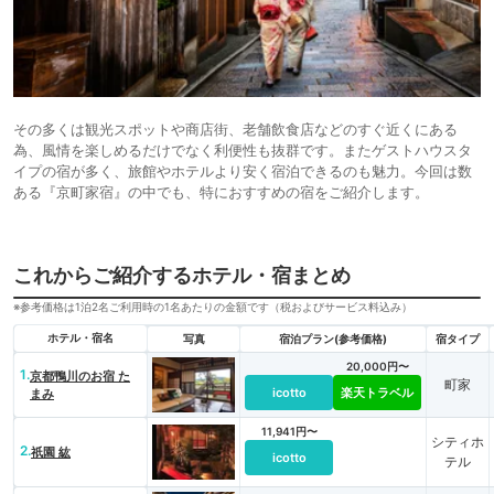
その多くは観光スポットや商店街、老舗飲食店などのすぐ近くにある
為、風情を楽しめるだけでなく利便性も抜群です。またゲストハウスタ
イプの宿が多く、旅館やホテルより安く宿泊できるのも魅力。今回は数
ある『京町家宿』の中でも、特におすすめの宿をご紹介します。
これからご紹介するホテル・宿まとめ
※参考価格は1泊2名ご利用時の1名あたりの金額です（税およびサービス料込み）
ホテル・宿名
写真
宿泊プラン(参考価格)
宿タイプ
20,000円〜
1.
京都鴨川のお宿 た
町家
icotto
楽天トラベル
まみ
11,941円〜
シティホ
2.
祇園 紘
icotto
テル