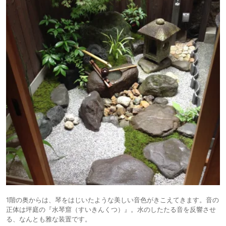
1階の奥からは、琴をはじいたような美しい音色がきこえてきます。音の
正体は坪庭の『水琴窟（すいきんくつ）』。水のしたたる音を反響させ
る、なんとも雅な装置です。