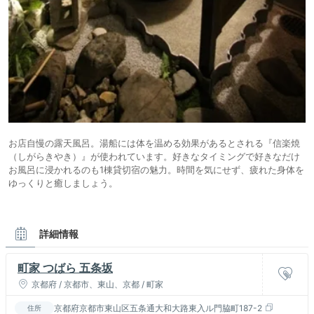
お店自慢の露天風呂。湯船には体を温める効果があるとされる『信楽焼
（しがらきやき）』が使われています。好きなタイミングで好きなだけ
お風呂に浸かれるのも1棟貸切宿の魅力。時間を気にせず、疲れた身体を
ゆっくりと癒しましょう。
詳細情報
町家 つばら 五条坂
京都府 / 京都市、東山、京都 / 町家
京都府京都市東山区五条通大和大路東入ル門脇町187-2
住所