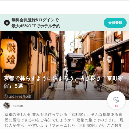
京都で暮らすように泊まろう。古き良き『京町家
宿』5選
2024年06月06日
komun
15
京都の美しい町並みを形作っている『京町家』。そんな風情ある家
屋に宿泊できるのをご存知でしょうか？ 建物の趣はそのままに、現
代人が生活しやすいようリフォームした『京町家宿』が、ここ数年