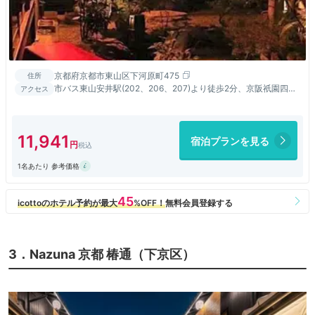
京都府京都市東山区下河原町475
住所
市バス東山安井駅(202、206、207)より徒歩2分、京阪祇園四条
アクセス
駅より徒歩15分、阪急河原町駅より徒歩20分
11,941
宿泊プランを見る
1名あたり 参考価格
3．Nazuna 京都 椿通（下京区）