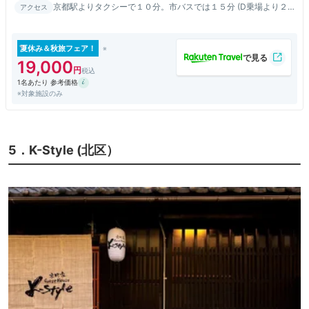
京都駅よりタクシーで１０分。市バスでは１５分 (D乗場より２
アクセス
０６か１００)五条坂停より徒歩５分。清水五条駅からも徒歩５
分
夏休み＆秋旅フェア！
19,000
1名あたり 参考価格
※対象施設のみ
5．K-Style (北区）