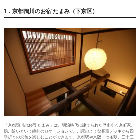
1．京都鴨川のお宿 たまみ（下京区）
「京都鴨川のお宿 たまみ」は、明治時代に建てられた歴史ある京町家。
鴨川沿いという絶好のロケーションで、川床のような客室デッキから四
季折々の景色を楽しむことができます。京都駅や京阪・七条駅、三十三