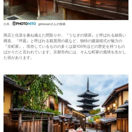
出典：
ginkosanさんの投稿
商店と住居を兼ね備えた間取りや、『うなぎの寝床』と呼ばれる細長い
構造、『坪庭』と呼ばれる観賞用の庭など、独特の建築様式が魅力の
『京町家』。現存しているものの多くは築100年ほどの歴史を持つもの
ばかりだと言われています。京都市内には、そんな町家の風情を生かし
た宿があります。