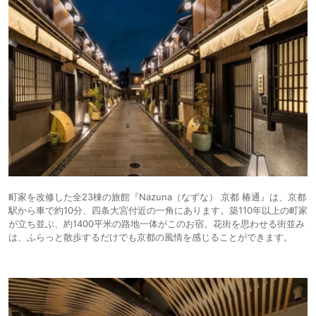
町家を改修した全23棟の旅館『Nazuna（なずな） 京都 椿通』は、京都
駅から車で約10分、四条大宮付近の一角にあります。築110年以上の町家
が立ち並ぶ、約1400平米の路地一体がこのお宿。花街を思わせる街並み
は、ふらっと散歩するだけでも京都の風情を感じることができます。