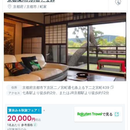
京都府 / 京都市 / 町家
京都府京都市下京区二ノ宮町通七条上る下二之宮町439
住所
七条駅より徒歩約2分、またはJR京都駅より徒歩約12分
アクセス
夏休み＆秋旅フェア！
20,000
1名あたり 参考価格
※対象施設のみ