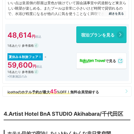
いい点は皇居側の部屋は景色が抜けていて国会議事堂や武道館など東京ら
しい眺望が楽しめる。またプールは非常に小さいけど時間で貸切れるの
で、水浴び程度になるが他の人に気を使うことなく満喫できる。
良くなかった点は外国人スタッフが多く対応が雑でカジュアルすぎるの
と、朝食レストランの味がイマイチだったが外国人スタッフに美味しいか
しつこく聞かれて不快だった。こういう感じの人海外にいたよなと思い出
48,614
宿泊プランを見る
し、よくない意味でも海外旅行気分を味わえるホテルだと思った。
普通のホテルとは違いあくまでもサービスアパートメントなので日本のホ
1名あたり 参考価格
テルと同じレベルのサービスを期待するとストレスを感じるかもしれない
が、そのような部分を気にしなければ立地もよいし綺麗なので快適に過ご
せると思う。旅慣れた人に向いている。
夏休み＆秋旅フェア！
59,600
1名あたり 参考価格
※対象施設のみ
4.Artist Hotel BnA STUDIO Akihabara/千代田区
ホテル目的で宿泊したい♪わくわくな非日常空間