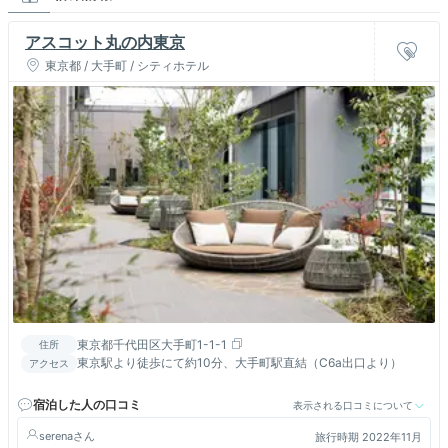
アスコット丸の内東京
東京都 / 大手町 / シティホテル
東京都千代田区大手町1-1-1
住所
東京駅より徒歩にて約10分、大手町駅直結（C6a出口より）
アクセス
宿泊した人の口コミ
表示される口コミについて
serena
旅行時期 2022年11月