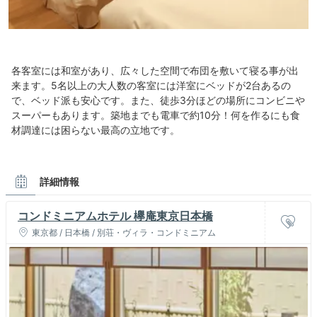
各客室には和室があり、広々した空間で布団を敷いて寝る事が出
来ます。5名以上の大人数の客室には洋室にベッドが2台あるの
で、ベッド派も安心です。また、徒歩3分ほどの場所にコンビニや
スーパーもあります。築地までも電車で約10分！何を作るにも食
材調達には困らない最高の立地です。
詳細情報
コンドミニアムホテル 欅庵東京日本橋
東京都 / 日本橋 / 別荘・ヴィラ・コンドミニアム