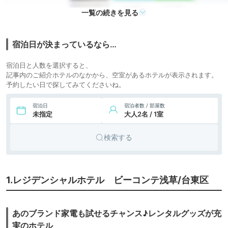
6,729円〜
7,500円〜
一覧の続きを見る
6.
シティホ
新宿グランベルホテ
icotto
楽天トラベル
ル
テル
宿泊日が決まっているなら…
ビジネス
7.
アクトホテル六本木
icotto
ホテル
宿泊日と人数を選択すると、
51,233円〜
52,700円〜
8.
アパート
オークウッドプレミ
記事内のご紹介ホテルのなかから、空室があるホテルが表示されます。
icotto
楽天トラベル
ア東京
メント
予約したい日で探してみてくださいね。
宿泊日
宿泊者数 / 部屋数
未指定
大人2名 / 1室
検索する
1.レジデンシャルホテル ビーコンテ浅草/台東区
あのブランド家電も試せるチャンス♪レンタルグッズが充
実のホテル