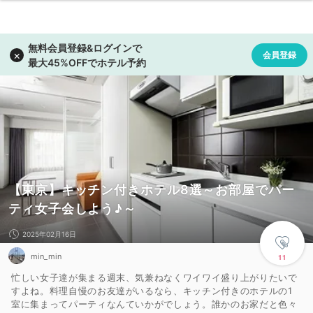
【東京】キッチン付きホテル8選～お部屋でパー
ティ女子会しよう♪～
2025年02月16日
min_min
11
忙しい女子達が集まる週末、気兼ねなくワイワイ盛り上がりたいで
すよね。料理自慢のお友達がいるなら、キッチン付きのホテルの1
室に集まってパーティなんていかがでしょう。誰かのお家だと色々