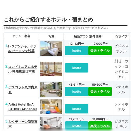
これからご紹介するホテル・宿まとめ
※参考価格は1泊2名ご利用時の1名あたりの金額です（税およびサービス料込み）
ホテル・宿名
写真
宿泊プラン(参考価格)
宿タイプ
12,113円〜
12,000円〜
1.
ビジネス
レジデンシャルホテ
icotto
楽天トラベル
ル ビーコンテ浅草
ホテル
別荘・ヴ
2.
ィラ・コ
コンドミニアムホテ
icotto
ル 欅庵東京日本橋
ンドミニ
アム
48,614円〜
59,600円〜
3.
シティホ
アスコット丸の内東
icotto
楽天トラベル
京
テル
4.
シティホ
Artist Hotel BnA
icotto
STUDIO Akihabara
テル
11,783円〜
11,800円〜
5.
ビジネス
シタディーン新宿東
icotto
楽天トラベル
京
ホテル