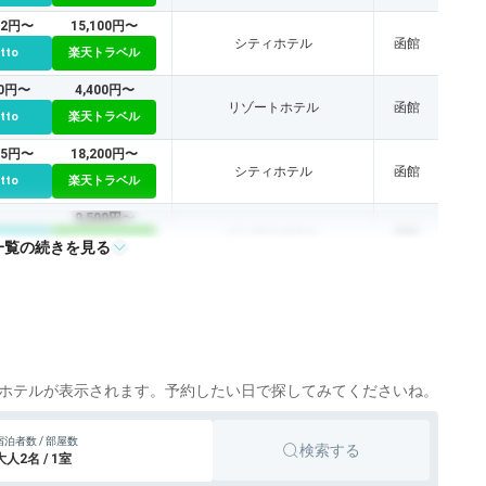
42円〜
15,100円〜
シティホテル
函館
tto
楽天トラベル
00円〜
4,400円〜
リゾートホテル
函館
tto
楽天トラベル
85円〜
18,200円〜
シティホテル
函館
tto
楽天トラベル
9,500円〜
ビジネスホテル
函館
tto
楽天トラベル
一覧の続きを見る
ホテルが表示されます。予約したい日で探してみてくださいね。
宿泊者数 / 部屋数
検索する
大人2名 / 1室