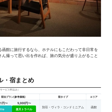
る函館に旅行するなら、ホテルにもこだわって非日常を
さん撮って思い出を作れば、旅の気分が盛り上がること
ル・宿まとめ
びサービス料込み）
宿泊プラン(参考価格)
宿タイプ
エリア
51円〜
9,000円〜
別荘・ヴィラ・コンドミニアム
函館
tto
楽天トラベル