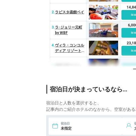
RESORTS
14,8
2.
ラビスタ函館ベイ
ico
6,0
3.
ラ･ジョリー元町
by WBF
ico
23,1
4.
ヴィラ・コンコル
ディア リゾート＆
ico
スパ
5.
函館元町ホテル
ico
宿泊日が決まっているなら…
宿泊日と人数を選択すると、
記事内のご紹介ホテルのなかから、空室がある
宿泊日
未指定