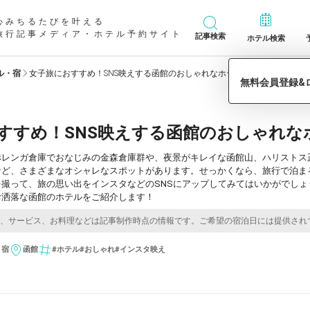
心みちるたびを叶える
旅行記事メディア・ホテル予約サイト
記事検索
ホテル検索
ル・宿
女子旅におすすめ！SNS映えする函館のおしゃれなホテル7選
すすめ！SNS映えする函館のおしゃれな
赤レンガ倉庫でおなじみの金森倉庫群や、夜景がキレイな函館山、ハリストス
など、さまざまなオシャレなスポットがあります。せっかくなら、旅行で泊ま
を撮って、旅の思い出をインスタなどのSNSにアップしてみてはいかがでし
お洒落な函館のホテルをご紹介します！
・宿
函館
#ホテル
#おしゃれ
#インスタ映え