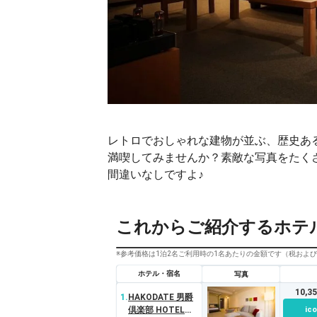
レトロでおしゃれな建物が並ぶ、歴史あ
満喫してみませんか？素敵な写真をたく
間違いなしですよ♪
これからご紹介するホテ
※参考価格は1泊2名ご利用時の1名あたりの金額です（税およ
ホテル・宿名
写真
10,3
1.
HAKODATE 男爵
倶楽部 HOTEL＆
ico