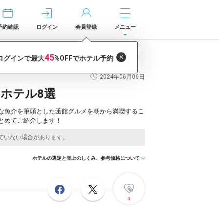
予約確認
ログイン
会員登録
メニュー
2024年06月06日
ホテル8選
な魚介を筆頭とした函館グルメを朝から満喫するこ
とめてご紹介します！
ホテルの選定と売上のしくみ、参考価格について
4