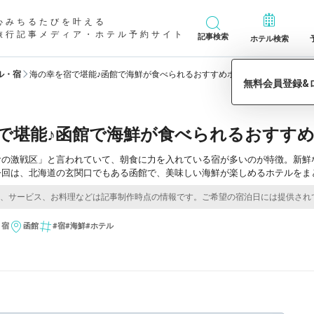
心みちるたびを叶える
旅行記事メディア・ホテル予約サイト
記事検索
ホテル検索
ル・宿
海の幸を宿で堪能♪函館で海鮮が食べられるおすすめホテル8選
で堪能♪函館で海鮮が食べられるおすすめ
食の激戦区」と言われていて、朝食に力を入れている宿が多いのが特徴。新鮮
今回は、北海道の玄関口でもある函館で、美味しい海鮮が楽しめるホテルをま
・宿
函館
#宿
#海鮮
#ホテル