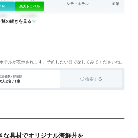
シティホテル
函館
tto
楽天トラベル
50円〜
15,100円〜
一覧の続きを見る
リゾートホテル
函館
tto
楽天トラベル
02円〜
4,800円〜
ビジネスホテル
函館
tto
楽天トラベル
39,100円〜
リゾートホテル
函館
tto
楽天トラベル
ホテルが表示されます。予約したい日で探してみてくださいね。
50円〜
4,300円〜
ビジネスホテル
函館
宿泊者数 / 部屋数
検索する
tto
楽天トラベル
大人2名 / 1室
45円〜
8,500円〜
ビジネスホテル
函館
tto
楽天トラベル
51円〜
9,000円〜
別荘・ヴィラ・コンドミニアム
函館
tto
楽天トラベル
04円〜
3,500円〜
ビジネスホテル
函館
tto
楽天トラベル
きな具材でオリジナル海鮮丼を