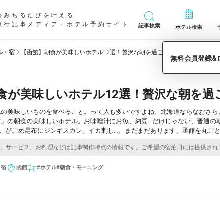
心みちるたびを叶える
旅行記事メディア・ホテル予約サイト
記事検索
ホテル検索
ル・宿
【函館】朝食が美味しいホテル12選！贅沢な朝を過ごすならここ
食が美味しいホテル12選！贅沢な朝を過
地の美味しいものを食べること。って人も多いですよね。北海道ならなおさら
館」の朝食の美味しいホテル。お味噌汁にお魚、納豆…だけじゃない、普通の
…。がごめ昆布にジンギスカン、イカ刺し…。まだまだあります、函館を丸ご
・宿
函館
#ホテル
#朝食・モーニング