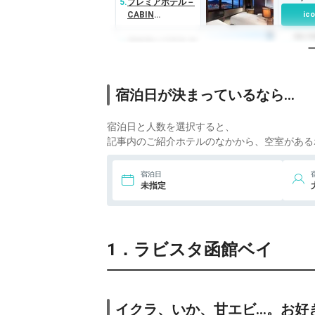
5.
プレミアホテル－
CABIN
ico
PRESIDENT－函
20,1
館
6.
函館湯の川温泉 海
と灯 ヒューイット
ico
リゾート
5,3
宿泊日が決まっているなら…
7.
ホテルリソル函館
ico
宿泊日と人数を選択すると、
8.
望楼NOGUCHI函
館
ico
記事内のご紹介ホテルのなかから、空室がある
4,7
9.
ホテル法華クラブ
宿泊日
函館
ico
未指定
4,9
10.
ホテルグローバ
ルビュー函館
ico
1．ラビスタ函館ベイ
10,3
11.
HAKODATE 男爵
倶楽部 HOTEL＆
ico
RESORTS
3,3
12.
ホテルマイステ
イズ函館五稜郭
ico
イクラ、いか、甘エビ…。お好