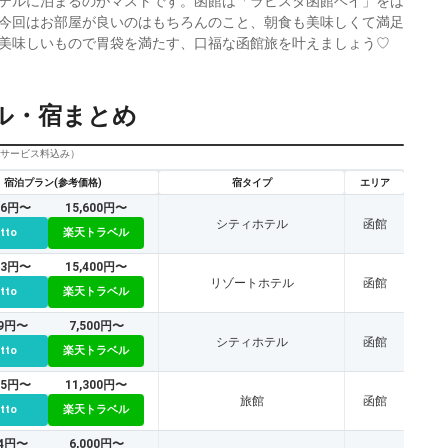
テルに泊まるのがマストです。函館は「ラビスタ函館ベイ」をは
今回はお部屋が良いのはもちろんのこと、朝食も美味しくて満足
美味しいもので胃袋を満たす、口福な函館旅を叶えましょう♡
ル・宿まとめ
びサービス料込み）
宿泊プラン(参考価格)
宿タイプ
エリア
86円〜
15,600円〜
シティホテル
函館
tto
楽天トラベル
03円〜
15,400円〜
リゾートホテル
函館
tto
楽天トラベル
19円〜
7,500円〜
シティホテル
函館
tto
楽天トラベル
35円〜
11,300円〜
旅館
函館
tto
楽天トラベル
04円〜
6,000円〜