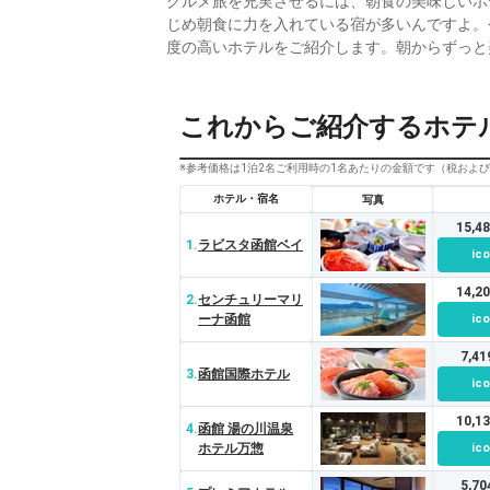
グルメ旅を充実させるには、朝食の美味しいホ
じめ朝食に力を入れている宿が多いんですよ。
度の高いホテルをご紹介します。朝からずっと
これからご紹介するホテ
※参考価格は1泊2名ご利用時の1名あたりの金額です（税およ
ホテル・宿名
写真
15,4
1.
ラビスタ函館ベイ
ico
14,2
2.
センチュリーマリ
ーナ函館
ico
7,4
3.
函館国際ホテル
ico
10,1
4.
函館 湯の川温泉
ホテル万惣
ico
5,7