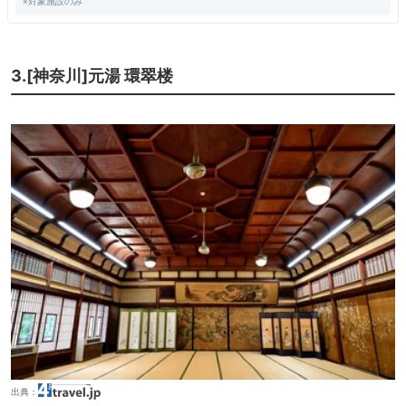
※対象施設のみ
3.[神奈川]元湯 環翠楼
出典：