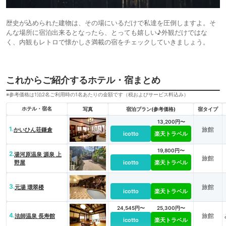
歴史が込められた建物は、その場にいるだけで私達を圧倒しますよ。そ
んな場所に宿泊出来るとなったら、とっても嬉しい♪外観だけではな
く、内観もレトロで懐かしさ満載の宿をチェックしていきましょう。
これからご紹介するホテル・宿まとめ
※参考価格は1泊2名ご利用時の1名あたりの金額です（税およびサービス料込み）
ホテル・宿名
写真
宿泊プラン(参考価格)
宿タイプ
13,200円〜
1.
旅館
かいひん荘鎌倉
icotto
楽天トラベル
19,800円〜
2.
湯河原温泉 源泉 上
旅館
野屋
icotto
楽天トラベル
3.
旅館
元湯 環翠楼
icotto
楽天トラベル
24,545円〜
25,300円〜
4.
旅館
法師温泉 長寿館
icotto
楽天トラベル