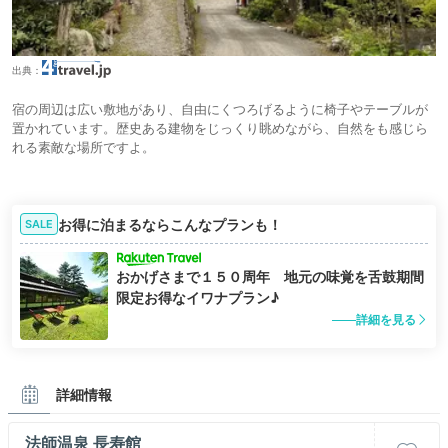
出典：
宿の周辺は広い敷地があり、自由にくつろげるように椅子やテーブルが
置かれています。歴史ある建物をじっくり眺めながら、自然をも感じら
れる素敵な場所ですよ。
お得に泊まるならこんなプランも！
SALE
おかげさまで１５０周年 地元の味覚を舌鼓期間
限定お得なイワナプラン♪
詳細を見る
詳細情報
法師温泉 長寿館