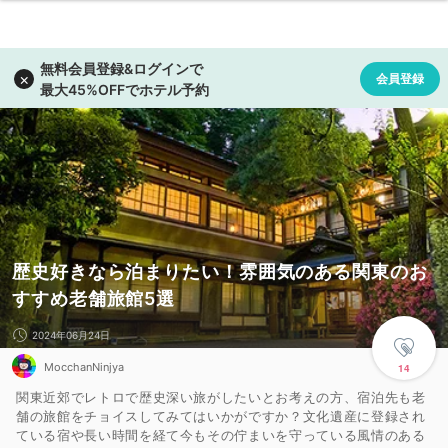
歴史好きなら泊まりたい！雰囲気のある関東のお
すすめ老舗旅館5選
2024年06月24日
MocchanNinjya
14
関東近郊でレトロで歴史深い旅がしたいとお考えの方、宿泊先も老
舗の旅館をチョイスしてみてはいかがですか？文化遺産に登録され
ている宿や長い時間を経て今もその佇まいを守っている風情のある