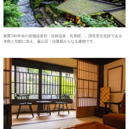
創業140年余の老舗温泉宿「法師温泉 長寿館」。国有形文化財である
本館と別館に加え、薫山荘・法隆殿からなる建物です。