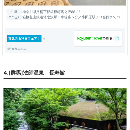
神奈川県足柄下郡箱根町塔之沢88
住所
箱根登山鉄道塔之沢駅下車徒歩５分／小田原駅より当館までバス
アクセス
で約２５分 上塔之沢（当館前）下車
夏休み＆秋旅フェア！
※対象施設のみ
4.[群馬]法師温泉 長寿館