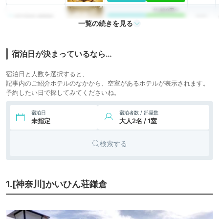
11,600円〜
5.
旅館
四万温泉 積善館
icotto
楽天トラベル
一覧の続きを見る
宿泊日が決まっているなら…
宿泊日と人数を選択すると、
記事内のご紹介ホテルのなかから、空室があるホテルが表示されます。
予約したい日で探してみてくださいね。
宿泊日
宿泊者数 / 部屋数
未指定
大人2名 / 1室
検索する
1.[神奈川]かいひん荘鎌倉