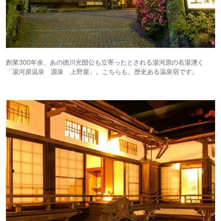
創業300年余、あの徳川光圀公も立寄ったとされる湯河原の名湯湧く
「湯河原温泉 源泉 上野屋」。こちらも、歴史ある温泉宿です。