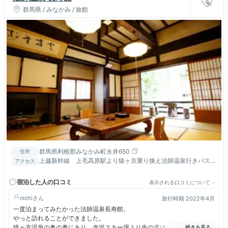
群馬県 / みなかみ / 旅館
群馬県利根郡みなかみ町永井650
住所
上越新幹線 上毛高原駅より猿ヶ京乗り換え法師温泉行きバスで
アクセス
５０分／関越自動車道 月夜野ＩＣより２５ｋｍ（約４０分）
宿泊した人の口コミ
表示される口コミについて
nichi
旅行時期 2022年4月
一度泊まってみたかった法師温泉長寿館。
やっと訪れることができました。
猿ヶ京温泉の奥の奥にあり、赤沢スキー場より先の道は、この宿に訪れる