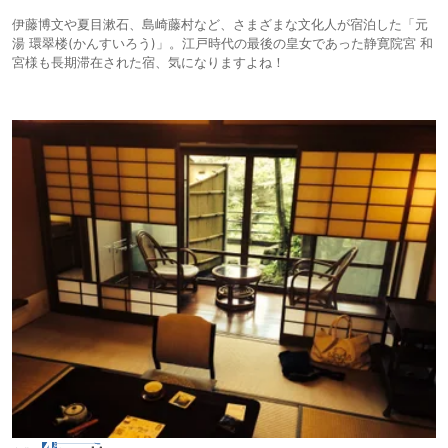
伊藤博文や夏目漱石、島崎藤村など、さまざまな文化人が宿泊した「元
湯 環翠楼(かんすいろう)」。江戸時代の最後の皇女であった静寛院宮 和
宮様も長期滞在された宿、気になりますよね！