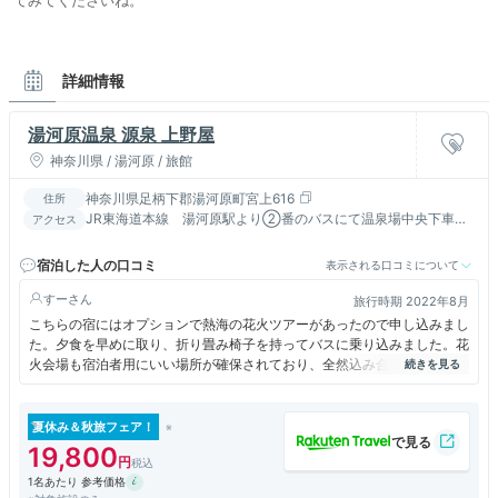
詳細情報
湯河原温泉 源泉 上野屋
神奈川県 / 湯河原 / 旅館
神奈川県足柄下郡湯河原町宮上616
住所
JR東海道本線 湯河原駅より②番のバスにて温泉場中央下車す
アクセス
ぐ //東名厚木ＩＣより小田原厚木道路・１３５号経由６０分
宿泊した人の口コミ
表示される口コミについて
すー
旅行時期 2022年8月
こちらの宿にはオプションで熱海の花火ツアーがあったので申し込みまし
た。夕食を早めに取り、折り畳み椅子を持ってバスに乗り込みました。花
火会場も宿泊者用にいい場所が確保されており、全然込み合わずにゆった
りと花火見物が出来ました。案内人の方もいらっしゃるので個人で行くよ
りずっと楽でした。また行こうと思っています。
夏休み＆秋旅フェア！
19,800
1名あたり 参考価格