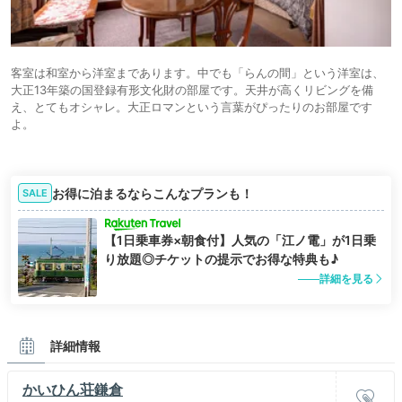
客室は和室から洋室まであります。中でも「らんの間」という洋室は、
大正13年築の国登録有形文化財の部屋です。天井が高くリビングを備
え、とてもオシャレ。大正ロマンという言葉がぴったりのお部屋です
よ。
お得に泊まるならこんなプランも！
SALE
【1日乗車券×朝食付】人気の「江ノ電」が1日乗
り放題◎チケットの提示でお得な特典も♪
詳細を見る
詳細情報
かいひん荘鎌倉