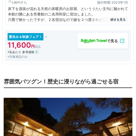
Lapin
旅行時期 2023年1月
床下を源泉が流れる天然の床暖房のお部屋、といううたい文句に魅かれて
本館の隣にある壱番館の二名用和室に宿泊しました。
六畳で狭かったですが、２名宿泊なので鍵を２つ渡されたり(便利!)、セー
フティーボックスが暗証番号式だったり照明が新しいタイプだったりドラ
イヤーがあったりと良い感じでアップデートされてる部分もありました。
床暖房は真冬だったので楽しみでしたが、驚くほど効きがよく暑いくらい
夏休み＆秋旅フェア！
でした。途中で障子を少し開けると温度調節が出来ることに気づき、端を
11,600
少し開けて過ごしました。
1名あたり 参考価格
共同のトイレと洗面所は綺麗にリニューアルされていて最新式でした。
※対象施設のみ
有名な元禄の湯には壱番館からが一番アクセスが良く便利でした。
食事は夕食、朝食ともお弁当形式で、ご飯とお味噌汁(夕食は茶碗蒸しも)
以外は冷めてましたが味は良く美味しく頂きました。夕食の豚汁がとても
美味しく、ご飯と豚汁をおかわりしたらお腹いっぱいになり苦しかったで
雰囲気バツグン！歴史に浸りながら過ごせる宿
す。
温泉は到着日に３回入りましたが、朝起きたらずっと気になってた軽い腰
痛が改善されていてびっくりしました。
飲泉も良いとのことだったので飲みましたが、効能に書かれていたとおり
お通じが良くなりました。近所の焼きまんじゅう屋さんにペットボトルに
いれて持ち帰るといいよ！と薦められたので持って帰ってきて少しずつ飲
んでますが効果は相変わらずです。
素晴らしい温泉でした。