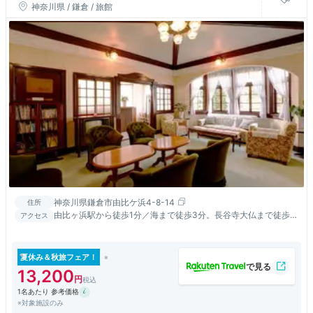
神奈川県 / 鎌倉 / 旅館
神奈川県鎌倉市由比ケ浜4-8-14
住所
由比ヶ浜駅から徒歩1分／海まで徒歩3分。長谷寺大仏まで徒歩圏
アクセス
内／JR鎌倉駅からタクシーで6分・江ノ電で3分
夏休み＆秋旅フェア！
13,200
1名あたり 参考価格
※対象施設のみ