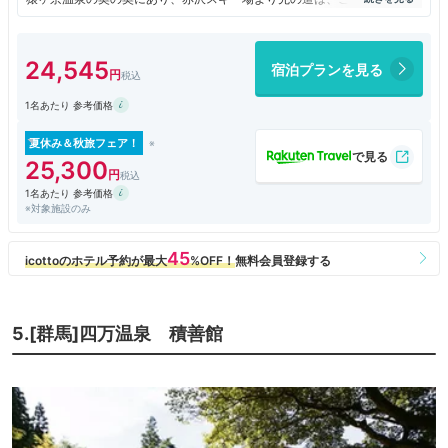
以外通ることはありません。
国の有形文化財に指定されている明治8年築の本館に宿泊しました。
24,545
宿泊プランを見る
それも、日本画の巨匠である東山魁夷が1週間泊まった部屋です。
1名あたり 参考価格
創業140年。
明治の面影が残る秘湯です。
夏休み＆秋旅フェア！
混浴には少し戸惑いましたが、古い良きものは残しつつ、新たなことにト
25,300
ライする若旦那の心意気が素晴らしいと思いました。
1名あたり 参考価格
※対象施設のみ
リピありです！
5.[群馬]四万温泉 積善館