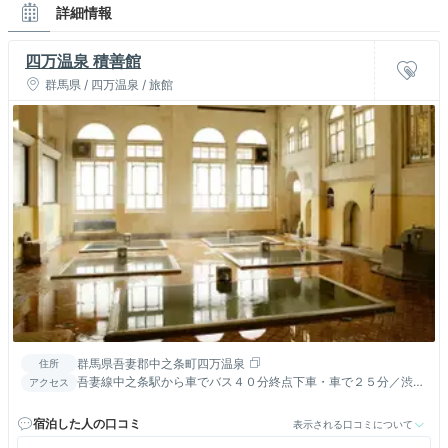
詳細情報
四万温泉 積善館
群馬県 / 四万温泉 / 旅館
群馬県吾妻郡中之条町四万温泉
住所
吾妻線中之条駅から車でバス４０分終点下車・車で２５分／渋川
アクセス
伊香保ＩＣ→Ｒ１７→Ｒ３５３で約３９ｋｍ６０分
宿泊した人の口コミ
表示される口コミについて