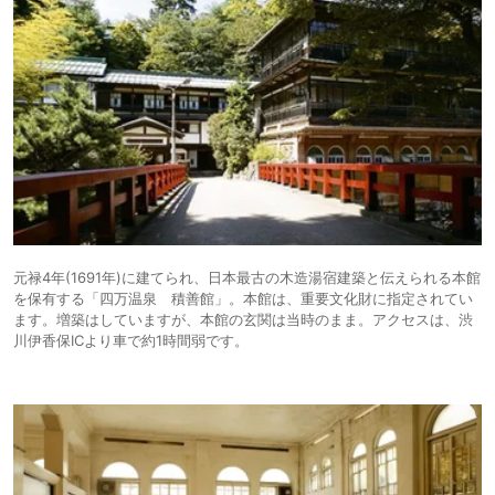
元禄4年(1691年)に建てられ、日本最古の木造湯宿建築と伝えられる本館
を保有する「四万温泉 積善館」。本館は、重要文化財に指定されてい
ます。増築はしていますが、本館の玄関は当時のまま。アクセスは、渋
川伊香保ICより車で約1時間弱です。