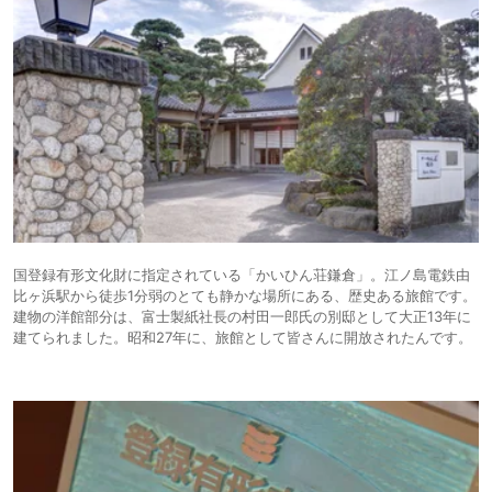
国登録有形文化財に指定されている「かいひん荘鎌倉」。江ノ島電鉄由
比ヶ浜駅から徒歩1分弱のとても静かな場所にある、歴史ある旅館です。
建物の洋館部分は、富士製紙社長の村田一郎氏の別邸として大正13年に
建てられました。昭和27年に、旅館として皆さんに開放されたんです。