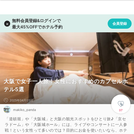
大阪で女子一人旅！女性におすすめのカプセルホ
テル5選
2025年04月03日
makiko_panda
37
「道頓堀」や「大阪城」と大阪の観光スポットをひとり旅♪「京セ
ラドーム」や「大阪城ホール」には、ライブやコンサートに一人参
戦！という女性って多いのでは？目的にお金を使いたいなら、ホテ