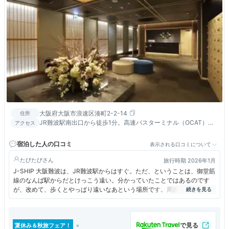
大阪府大阪市浪速区湊町2-2-14
住所
JR難波駅南出口から徒歩1分。高速バスターミナル（OCAT）か
アクセス
ら徒歩5分。
宿泊した人の口コミ
表示される口コミについて
たびたび
旅行時期 2026年1月
J-SHIP 大阪難波は、JR難波駅からはすぐ。ただ、ということは、御堂筋
線のなんば駅からだとけっこう遠い。分かっていたことではあるのです
が、改めて、歩くとやっぱり遠いなあという場所です。周囲も夜は暗いの
で、ちょっと心細いですね。基本はカプセルホテルなんですが、中心部か
ら離れていることもあってか、あんまり混んではいないですね。そこのと
ころは、ちょっと利点かもしれません。
夏休み＆秋旅フェア！