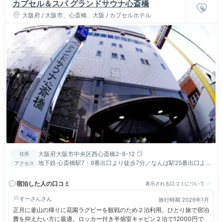
カプセル＆スパ グランドサウナ心斎橋
大阪府 / 大阪市、心斎橋、大阪 / カプセルホテル
大阪府大阪市中央区西心斎橋2-8-12
住所
地下鉄 心斎橋駅7・8番出口より徒歩7分／なんば駅25番出口より
アクセス
徒歩5分
宿泊した人の口コミ
表示される口コミについて
すーさん
旅行時期 2026年1月
正月に釜山の帰りに花園ラグビーを観戦のため２泊利用。ひとり旅で宿泊
費を抑えたい方に最適。ロッカー付き半個室キャビン２泊で12000円で