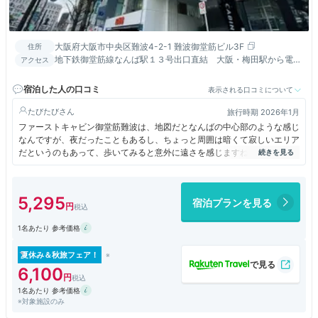
大阪府大阪市中央区難波4-2-1 難波御堂筋ビル3F
住所
地下鉄御堂筋線なんば駅１３号出口直結 大阪・梅田駅から電車
アクセス
で10分 新大阪駅から15分 ドーム前駅から5分
宿泊した人の口コミ
表示される口コミについて
たびたび
旅行時期 2026年1月
ファーストキャビン御堂筋難波は、地図だとなんばの中心部のような感じ
なんですが、夜だったこともあるし、ちょっと周囲は暗くて寂しいエリア
だというのもあって、歩いてみると意外に遠さを感じますね。
ただ、受付のところは広いし、部屋の方もゆったり。完全な個室ではない
ので、気になる人は気になるかもしれませんが、そうでなければ、それな
りに快適に過ごせます。
5,295
宿泊プランを見る
1名あたり 参考価格
夏休み＆秋旅フェア！
6,100
1名あたり 参考価格
※対象施設のみ