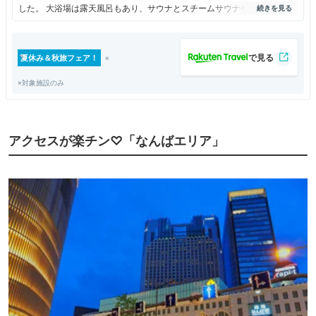
した。 大浴場は露天風呂もあり、サウナとスチームサウナや塩サウナも
ロウリュウもあり、若者の日帰り利用が多い。 レストランも、食事もお
酒、ツマミも充実。 ゲームコーナーやマンガもマッサージも受けること
が可能。カギがないキャビンは古めですが静か。 24時間大浴場利用可
夏休み＆秋旅フェア！
能。
※対象施設のみ
アクセスが楽チン♡「なんばエリア」