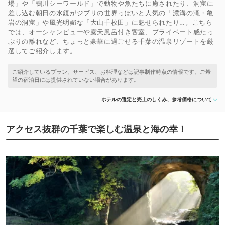
場」や「鴨川シーワールド」で動物や魚たちに癒されたり、洞窟に
差し込む朝日の水鏡がジブリの世界っぽいと人気の「濃溝の滝・亀
岩の洞窟」や風光明媚な「大山千枚田」に魅せられたり…。こちら
では、オーシャンビューや露天風呂付き客室、プライベート感たっ
ぷりの離れなど、ちょっと豪華に過ごせる千葉の温泉リゾートを厳
選してご紹介します。
ホテルの選定と売上のしくみ、参考価格について
アクセス抜群の千葉で楽しむ温泉と海の幸！