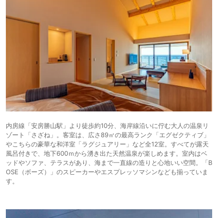
内房線「安房勝山駅」より徒歩約10分、海岸線沿いに佇む大人の温泉リ
ゾート「さざね」。客室は、広さ89㎡の最高ランク「エグゼクティブ」
やこちらの豪華な和洋室「ラグジュアリー」など全12室。すべてが露天
風呂付きで、地下600ｍから湧き出た天然温泉が楽しめます。室内はベ
ッドやソファ、テラスがあり、海まで一直線の造りと心地いい空間。「B
OSE（ボーズ）」のスピーカーやエスプレッソマシンなども揃っていま
す。