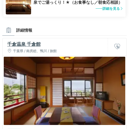
泉でご湯っくり！★（お食事なし／朝食応相談）
詳細を見る
詳細情報
千倉温泉 千倉館
千葉県 / 南房総、鴨川 / 旅館