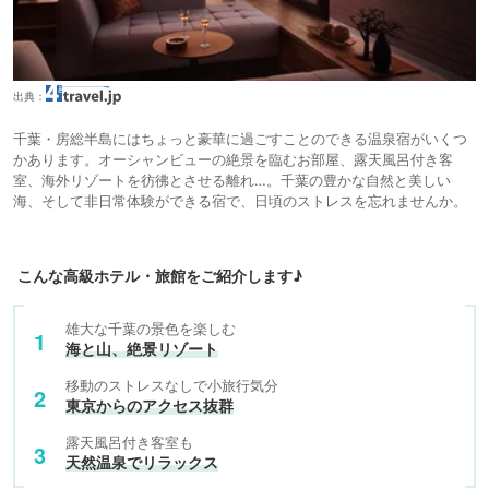
出典：
千葉・房総半島にはちょっと豪華に過ごすことのできる温泉宿がいくつ
かあります。オーシャンビューの絶景を臨むお部屋、露天風呂付き客
室、海外リゾートを彷彿とさせる離れ…。千葉の豊かな自然と美しい
海、そして非日常体験ができる宿で、日頃のストレスを忘れませんか。
こんな高級ホテル・旅館をご紹介します♪
雄大な千葉の景色を楽しむ
海と山、絶景リゾート
移動のストレスなしで小旅行気分
東京からのアクセス抜群
露天風呂付き客室も
天然温泉でリラックス