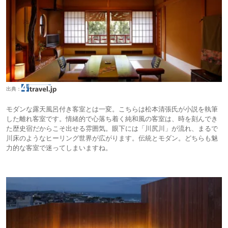
出典：
モダンな露天風呂付き客室とは一変。こちらは松本清張氏が小説を執筆
した離れ客室です。情緒的で心落ち着く純和風の客室は、時を刻んでき
た歴史宿だからこそ出せる雰囲気。眼下には「川尻川」が流れ、まるで
川床のようなヒーリング世界が広がります。伝統とモダン。どちらも魅
力的な客室で迷ってしまいますね。