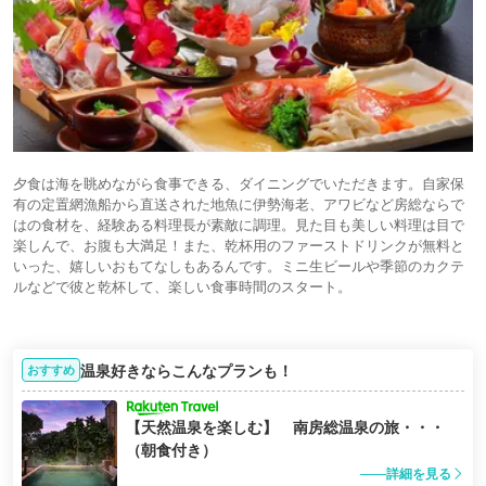
夕食は海を眺めながら食事できる、ダイニングでいただきます。自家保
有の定置網漁船から直送された地魚に伊勢海老、アワビなど房総ならで
はの食材を、経験ある料理長が素敵に調理。見た目も美しい料理は目で
楽しんで、お腹も大満足！また、乾杯用のファーストドリンクが無料と
いった、嬉しいおもてなしもあるんです。ミニ生ビールや季節のカクテ
ルなどで彼と乾杯して、楽しい食事時間のスタート。
温泉好きならこんなプランも！
おすすめ
【天然温泉を楽しむ】 南房総温泉の旅・・・
（朝食付き）
詳細を見る