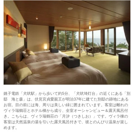
38,500円〜
14.
旅館
鴨川温泉 璃庵
icotto
楽天トラベル
38,000円〜
19,000円〜
15.
天津小湊温泉 城崎
旅館
icotto
楽天トラベル
の源泉の湯 宿中屋
29,700円〜
16.
Dogサバトリーの
旅館
ある宿 ご・遊庭
icotto
楽天トラベル
銚子電鉄「犬吠駅」から歩いて約5分、「犬吠埼灯台」の近くにある「別
邸 海と森」は、伏見宮貞愛親王が明治37年に建てた別邸の跡地にある
お宿。目の前には海、周りは美しい緑に囲まれています。客室は離れの
ヴィラ瑞鶴荘とホテル棟から成り、全室オーシャンビュー＆露天風呂付
き。こちらは、ヴィラ瑞鶴荘の「月汐（つきしお）」です。ヴィラ棟の
客室は天然温泉の湯を引いた露天風呂付きで、彼とのんびり温泉が楽し
めます。