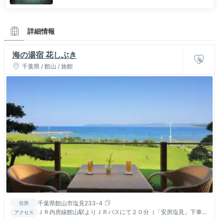
詳細情報
海の湯宿 花しぶき
千葉県 / 館山 / 旅館
千葉県館山市塩見233-4
住所
ＪＲ内房線館山駅よりＪＲバスにて２０分（「安房塩見」下車）
アクセス