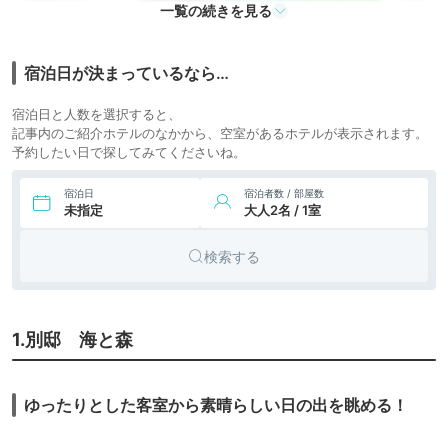
icotto
楽天トラベル
一覧の続きを見る
23,000円〜
7.
リゾート
Beachside Onsen
icotto
楽天トラベル
Resort ゆうみ
ホテル
宿泊日が決まっているなら…
25,100円〜
宿泊日と人数を選択すると、
8.
旅館
南房総 勝浦 翠海
icotto
楽天トラベル
記事内のご紹介ホテルのなかから、空室があるホテルが表示されます。
予約したい日で探してみてくださいね。
35,200円〜
9.
旅館
旬彩の宿 緑水亭
icotto
楽天トラベル
宿泊日
宿泊者数 / 部屋数
未指定
大人2名 / 1室
30,700円〜
10.
安房温泉 紀伊乃国
旅館
icotto
楽天トラベル
屋
検索する
11.
鴨川温泉 別邸 ラ・
旅館
icotto
松廬
1.別邸 海と森
27,800円〜
12.
房総鴨川温泉 是空
旅館
icotto
楽天トラベル
-ZEKUU-
16,500円〜
ゆったりとした客室から素晴らしい日の出を眺める！
13.
旅館
鴨川館
icotto
楽天トラベル