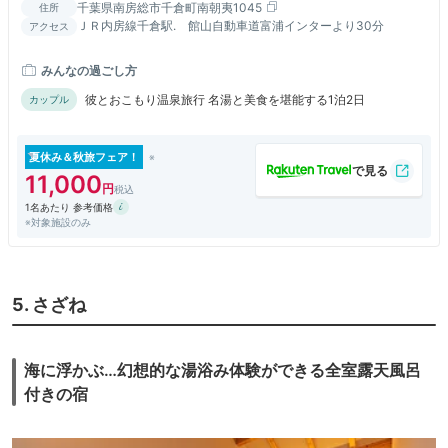
千葉県南房総市千倉町南朝夷1045
住所
ＪＲ内房線千倉駅. 館山自動車道富浦インターより30分
アクセス
みんなの過ごし方
彼とおこもり温泉旅行 名湯と美食を堪能する1泊2日
カップル
夏休み＆秋旅フェア！
11,000
1名あたり 参考価格
※対象施設のみ
5. さざね
海に浮かぶ…幻想的な湯浴み体験ができる全室露天風呂
付きの宿