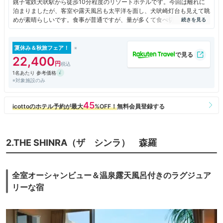
銚子電鉄犬吠駅から徒歩10分程度のリゾートホテルです。今回は離れに
泊まりましたが、客室や露天風呂も太平洋を面し、犬吠崎灯台も見えて眺
めが素晴らしいです。食事が普通ですが、量が多くて食べ切れないほどあ
ります。
夏休み＆秋旅フェア！
22,400
1名あたり 参考価格
※対象施設のみ
2.THE SHINRA（ザ シンラ） 森羅
全室オーシャンビュー＆温泉露天風呂付きのラグジュア
リーな宿