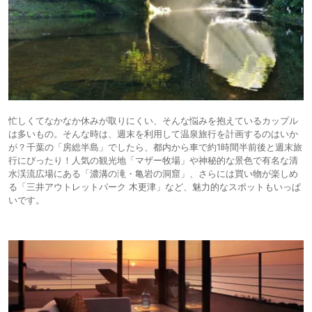
忙しくてなかなか休みが取りにくい、そんな悩みを抱えているカップル
は多いもの。そんな時は、週末を利用して温泉旅行を計画するのはいか
が？千葉の「房総半島」でしたら、都内から車で約1時間半前後と週末旅
行にぴったり！人気の観光地「マザー牧場」や神秘的な景色で有名な清
水渓流広場にある「濃溝の滝・亀岩の洞窟」、さらには買い物が楽しめ
る「三井アウトレットパーク 木更津」など、魅力的なスポットもいっぱ
いです。