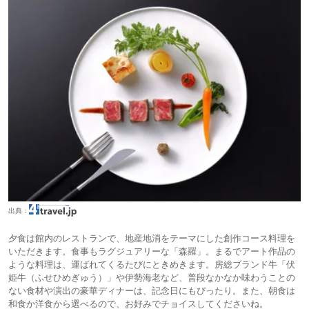
出典：
夕食は館内のレストランで、地産地消をテーマにした創作コース料理を
いただきます。食事もラグジュアリーな「森羅」。まるでアート作品の
ような料理は、運ばれてくるたびにときめきます。房総ブランド牛「伏
姫牛（ふせひめぎゅう）」や伊勢海老など、普段なかなか味わうことの
ない食材や演出の豪華ディナーは、記念日にもぴったり。また、朝食は
和食か洋食から選べるので、お好みでチョイスしてくださいね。