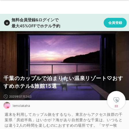
千葉のカップルで泊まりたい温泉リゾート♡おす
すめホテル&旅館15選
2025年07月24日
lemolakaha
22
週末を利用してカップル旅をするなら、東京からアクセス抜群の千
葉県「房総半島」はいかが？海があり自然豊かな千葉は、いつもと
は違う2人の時間を楽しむのにおすすめの場所です。「マザー牧