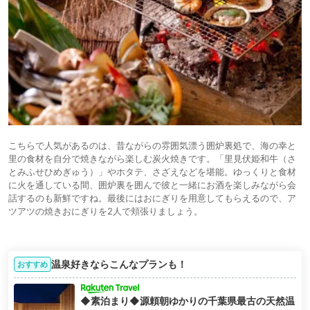
こちらで人気があるのは、昔ながらの雰囲気漂う囲炉裏処で、海の幸と
里の食材を自分で焼きながら楽しむ炭火焼きです。「里見伏姫和牛（さ
とみふせひめぎゅう）」やホタテ、さざえなどを堪能。ゆっくりと食材
に火を通している間、囲炉裏を囲んで彼と一緒にお酒を楽しみながら会
話するのも新鮮ですね。最後にはおにぎりを用意してもらえるので、ア
ツアツの焼きおにぎりを2人で頬張りましょう。
温泉好きならこんなプランも！
おすすめ
◆素泊まり◆源頼朝ゆかりの千葉県最古の天然温