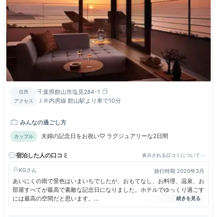
千葉県館山市塩見284-1
住所
ＪＲ内房線 館山駅より車で10分
アクセス
みんなの過ごし方
夫婦の記念日をお祝い♡ ラグジュアリーな2日間
カップル
宿泊した人の口コミ
表示される口コミについて
KG
旅行時期 2020年3月
あいにくの雨で景色はいまいちでしたが、おもてなし、お料理、温泉、お
部屋すべてが最高で素敵な記念日になりました。ホテルでゆっくり過ごす
には最高の空間だと思います。
翌朝晴れて、部屋からの海がとてもキレイでした。
富士山も見えて爽快