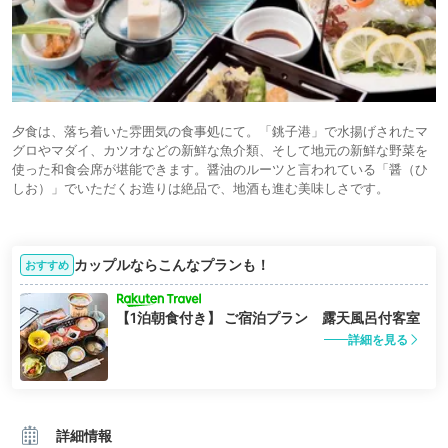
夕食は、落ち着いた雰囲気の食事処にて。「銚子港」で水揚げされたマ
グロやマダイ、カツオなどの新鮮な魚介類、そして地元の新鮮な野菜を
使った和食会席が堪能できます。醤油のルーツと言われている「醤（ひ
しお）」でいただくお造りは絶品で、地酒も進む美味しさです。
カップルならこんなプランも！
おすすめ
【1泊朝食付き】 ご宿泊プラン 露天風呂付客室
詳細を見る
詳細情報