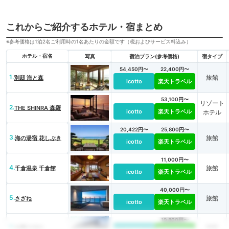
これからご紹介するホテル・宿まとめ
※参考価格は1泊2名ご利用時の1名あたりの金額です（税およびサービス料込み）
ホテル・宿名
写真
宿泊プラン(参考価格)
宿タイプ
54,450円〜
22,400円〜
1.
旅館
別邸 海と森
icotto
楽天トラベル
53,100円〜
リゾート
2.
THE SHINRA 森羅
icotto
楽天トラベル
ホテル
20,422円〜
25,800円〜
3.
旅館
海の湯宿 花しぶき
icotto
楽天トラベル
11,000円〜
4.
旅館
千倉温泉 千倉館
icotto
楽天トラベル
40,000円〜
5.
旅館
さざね
icotto
楽天トラベル
19,800円〜
6.
旅館
お宿 ひるた