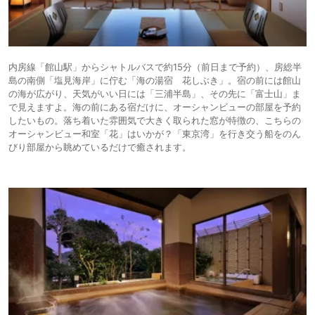
内房線「館⼭駅」からシャトルバスで約15分（前日まで予約）、房総半
島の南側「塩見海岸」に佇む「海の湯宿 花しぶき」。宿の前には館山
の海が広がり、天気がいい日には「三浦半島」、その先に「富士山」ま
で見えますよ。海の前にある宿だけに、オーシャンビューの部屋を予約
したいもの。落ち着いた雰囲気で大きく取られた窓が特徴の、こちらの
オーシャンビュー和室「花」はいかが？「東京湾」を行き交う船をのん
びり部屋から眺めているだけで癒されます。