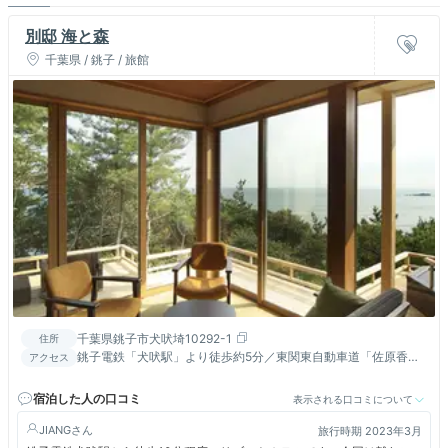
別邸 海と森
千葉県 / 銚子 / 旅館
千葉県銚子市犬吠埼10292-1
住所
銚子電鉄「犬吠駅」より徒歩約5分／東関東自動車道「佐原香取
アクセス
IC」より国道356号線経由で約60分／千葉東金道路「横芝光IC」
より国道126号線経由で約60分／東京駅八重洲中央口より京成バ
宿泊した人の口コミ
表示される口コミについて
ス(高速バス)で約170分、「犬吠埼太陽の里」下車すぐ
JIANG
旅行時期 2023年3月