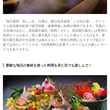
「海の湯宿 花しぶき」の湯は、館山塩見温泉「こがねの湯」。ナトリ
ウム塩化物冷鉱泉で疲労回復、健康増進に効果が期待できます。写真の
大浴場のほかに、貸切露天風呂（有料）が2つ。貸切露天風呂には専用の
休憩ルームがあり、彼と露天風呂でゆっくりした後もくつろげます。客
室の露天風呂や大浴場では味わえない、特別な時間になりそう♡湯上り
処では冷たいドリンクや、5分間無料の足裏マッサージなどの嬉しいサー
ビスもありますよ。
新鮮な地元の食材を使った料理を見た目でも楽しんで！