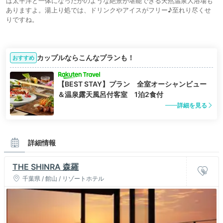
は太平洋と一体になったかのような絶景が堪能できる天然温泉大浴場も
ありますよ。湯上り処では、ドリンクやアイスがフリー♪至れり尽くせ
りですね。
カップルならこんなプランも！
おすすめ
【BEST STAY】プラン 全室オーシャンビュー
＆温泉露天風呂付客室 1泊2食付
詳細を見る
詳細情報
THE SHINRA 森羅
千葉県 / 館山 / リゾートホテル