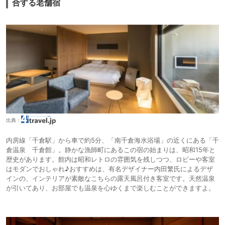
合する老舗宿
出典：
内房線「千倉駅」から車で約5分、「南千倉海水浴場」の近くにある「千
倉温泉 千倉館」。静かな漁師町にあるこの宿の始まりは、昭和15年と
歴史があります。館内は昭和レトロの雰囲気を残しつつ、ロビーや客室
はモダンでおしゃれ♪おすすめは、有名デザイナー内田繁氏によるデザ
インの、インテリアが素敵なこちらの露天風呂付き客室です。天然温泉
が引いてあり、お部屋でも温泉を心ゆくまで楽しむことができますよ。