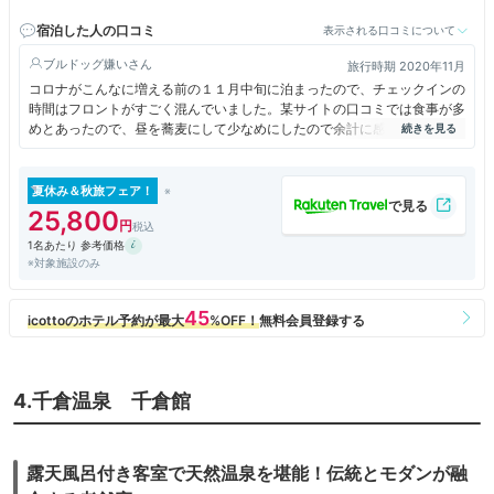
又は送迎バス利用 14：40・15：40・16：40 ※要予約
宿泊した人の口コミ
表示される口コミについて
ブルドッグ嫌い
旅行時期 2020年11月
コロナがこんなに増える前の１１月中旬に泊まったので、チェックインの
時間はフロントがすごく混んでいました。某サイトの口コミでは食事が多
めとあったので、昼を蕎麦にして少なめにしたので余計に感じたのかもし
れませんが夕飯は某J社のプランでは美味しい料理ばかりでしたが少しす
くなめでした。ただ朝食は普通の朝食の量にキンメの琥珀煮やなめろうま
でつき食べきれないほどでした。建物は少し古めでしたが清潔でおもてな
夏休み＆秋旅フェア！
しもよかったです。ただ朝食のキンメかなめろうを夕食にまわして欲しか
25,800
ったです。
1名あたり 参考価格
※対象施設のみ
4.千倉温泉 千倉館
露天風呂付き客室で天然温泉を堪能！伝統とモダンが融