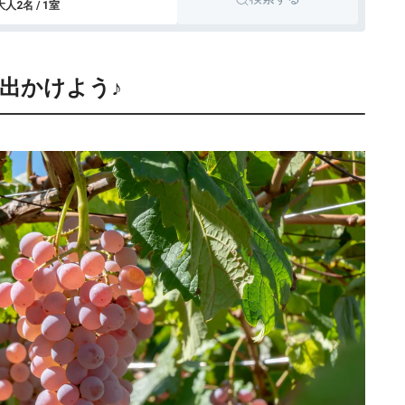
大人2名 / 1室
ル山中湖
宿 夢野樹
出かけよう♪
カーヴ