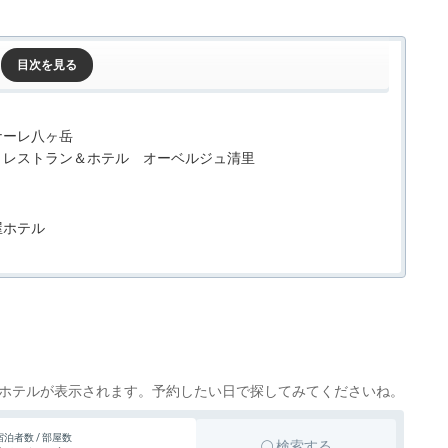
ナーレ八ヶ岳
うレストラン＆ホテル オーベルジュ清里
屋ホテル
田
和温泉 ホテル新光
ホテル
ホテルが表示されます。予約したい日で探してみてくださいね。
宿泊者数 / 部屋数
検索する