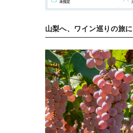
未指定
おすすめホテル⑪：富士マリオットホテ
おすすめホテル⑫：鉄板焼き&ワインの旬
【勝沼醸造】
おすすめホテル⑬：STAY366
山梨へ、ワイン巡りの旅に
おすすめホテル⑭：ぶどうの丘
約200銘柄、約2万本が貯蔵される自慢のワイン