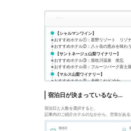
目次
【シャルマンワイン】
おすすめホテル①：星野リゾート リゾ
おすすめホテル②：八ヶ岳の恵みを味わ
【サントネージュ山梨ワイナリー】
おすすめホテル③：笛吹川温泉 坐忘
おすすめホテル④：フルーツパーク富士
【マルス山梨ワイナリー】
おすすめホテル⑤：糸柳こやど ゆわ
おすすめホテル⑥：石和温泉 ホテル八
おすすめホテル➆：大江戸温泉物語 石
宿泊日が決まっているなら…
【ワイナリー・サドヤ】
おすすめホテル⑧：湯村温泉 甲府記念日
宿泊日と人数を選択すると、
おすすめホテル⑨：城のホテル甲府
記事内のご紹介ホテルのなかから、空室がある
【赤富士ワインセラー】
おすすめホテル⑩：ラビスタ富士河口湖
宿泊日