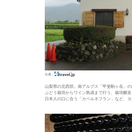
出典：
山梨県の北西部。南アルプス「甲斐駒ヶ岳」の
ぶどう栽培からワイン熟成まで行う、栽培醸造
日本人の口に合う「カベルネフラン」など、ヨ