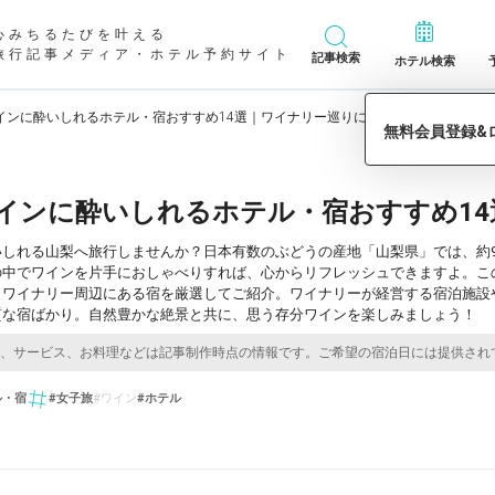
心みちるたびを叶える
旅行記事メディア・ホテル予約サイト
記事検索
ホテル検索
インに酔いしれるホテル・宿おすすめ14選｜ワイナリー巡りに
インに酔いしれるホテル・宿おすすめ1
しれる山梨へ旅行しませんか？日本有数のぶどうの産地「山梨県」では、約9
の中でワインを片手におしゃべりすれば、心からリフレッシュできますよ。こ
、ワイナリー周辺にある宿を厳選してご紹介。ワイナリーが経営する宿泊施設
質な宿ばかり。自然豊かな絶景と共に、思う存分ワインを楽しみましょう！
ル・宿
#女子旅
#ワイン
#ホテル