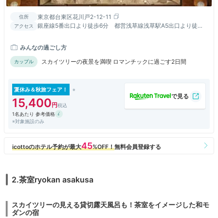
東京都台東区花川戸2-12-11
住所
銀座線5番出口より徒歩6分 都営浅草線浅草駅A5出口より徒歩7
アクセス
分 東武スカイツリーライン東武正面出口より徒歩5分
みんなの過ごし方
スカイツリーの夜景を満喫 ロマンチックに過ごす2日間
カップル
夏休み＆秋旅フェア！
15,400
1名あたり 参考価格
※対象施設のみ
2.茶室ryokan asakusa
スカイツリーの見える貸切露天風呂も！茶室をイメージした和モ
ダンの宿