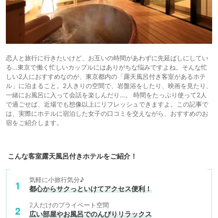
恋人と旅行に行きたいけど、お互いの時間があわずに先延ばしにしてい
る…東京で働く忙しいカップルにはありがちな悩みですよね。そんな忙
しい2人におすすめなのが、東京都内の「露天風呂付き客室があるホテ
ル」に泊まること。2人きりの空間で、岩盤浴をしたり、映画を見たり、
一緒にお風呂に入って会話を楽しんだり…。 時間をたっぷり使って2人
で過ごせば、近場でも想像以上にリフレッシュできますよ。この記事で
は、実際にホテルに宿泊した女子の口コミを交えながら、おすすめのお
宿をご紹介します。
こんな客室露天風呂付きホテルをご紹介！
気軽に小旅行気分♪
都心からサクっといけてアクセス便利！
2人だけのプライベート空間
広い部屋やお風呂でのんびりリラックス