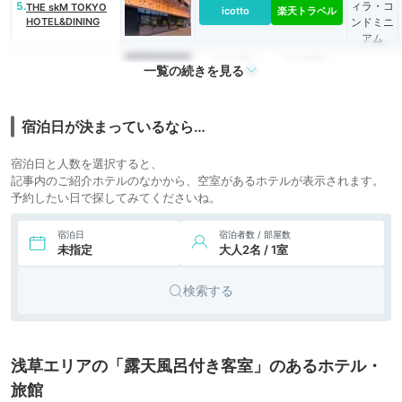
5.
ィラ・コ
THE skM TOKYO
icotto
楽天トラベル
HOTEL&DINING
ンドミニ
アム
22,114円〜
27,000円〜
リゾート
一覧の続きを見る
6.
ヒルトン東京お台場
icotto
楽天トラベル
ホテル
7,398円〜
9,900円〜
7.
アパート
Stay SAKURA
宿泊日が決まっているなら…
Tokyo 新宿 百蔵
icotto
楽天トラベル
メント
宿泊日と人数を選択すると、
8.
HOTEL EMIT
5,356円〜
5,400円〜
ビジネス
記事内のご紹介ホテルのなかから、空室があるホテルが表示されます。
UENO（ホテルエミ
icotto
楽天トラベル
ホテル
ット上野）
予約したい日で探してみてくださいね。
8,160円〜
9,000円〜
9.
シティホ
センチュリオンホテ
宿泊日
宿泊者数 / 部屋数
ル＆スパ 上野駅前
icotto
楽天トラベル
テル
未指定
大人2名 / 1室
5,797円〜
6,000円〜
10.
ビジネス
センチュリオンホ
検索する
テル上野
icotto
楽天トラベル
ホテル
11.
目黒ホリックホテ
8,887円〜
10,400円〜
ビジネス
ル（旧：ホテルレ
icotto
楽天トラベル
ホテル
オン目黒）
浅草エリアの「露天風呂付き客室」のあるホテル・
4,500円〜
12.
ビジネス
ホテルバー グラン
旅館
ティオス別邸
icotto
楽天トラベル
ホテル