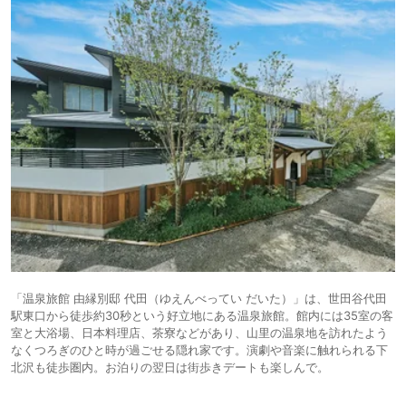
「温泉旅館 由縁別邸 代田（ゆえんべってい だいた）」は、世田谷代田
駅東口から徒歩約30秒という好立地にある温泉旅館。館内には35室の客
室と大浴場、日本料理店、茶寮などがあり、山里の温泉地を訪れたよう
なくつろぎのひと時が過ごせる隠れ家です。演劇や音楽に触れられる下
北沢も徒歩圏内。お泊りの翌日は街歩きデートも楽しんで。