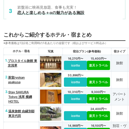
岩盤浴に映画見放題、食事も充実！
恋人と楽しめる＋αの魅力がある施設
これからご紹介するホテル・宿まとめ
※参考価格は1泊2名ご利用時の1名あたりの金額です（税およびサービス料込み）
ホテル・宿名
写真
宿泊プラン(参考価格)
宿タイプ
16,270円〜
15,400円〜
1.
プロスタイル旅館 東
旅館
京浅草
icotto
楽天トラベル
33,896円〜
2.
茶室ryokan
旅館
asakusa
icotto
楽天トラベル
3.
Stay SAKURA
10,310円〜
9,300円〜
アパート
Tokyo 浅草 横綱
icotto
楽天トラベル
メント
HOTEL
24,400円〜
4.
温泉旅館 由縁別邸
旅館
東京代田
icotto
楽天トラベル
別荘・ヴ
14,969円〜
16,100円〜