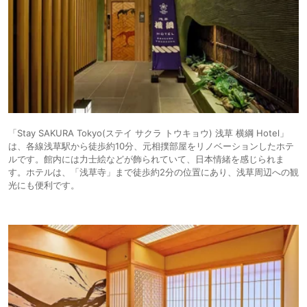
「Stay SAKURA Tokyo(ステイ サクラ トウキョウ) 浅草 横綱 Hotel」
は、各線浅草駅から徒歩約10分、元相撲部屋をリノベーションしたホテ
ルです。館内には力士絵などが飾られていて、日本情緒を感じられま
す。ホテルは、「浅草寺」まで徒歩約2分の位置にあり、浅草周辺への観
光にも便利です。