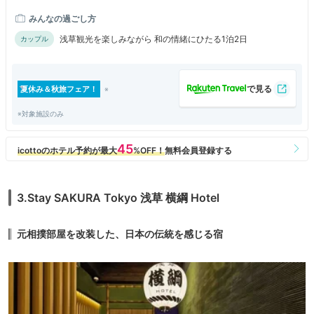
みんなの過ごし方
浅草観光を楽しみながら 和の情緒にひたる1泊2日
カップル
夏休み＆秋旅フェア！
※対象施設のみ
3.Stay SAKURA Tokyo 浅草 横綱 Hotel
元相撲部屋を改装した、日本の伝統を感じる宿