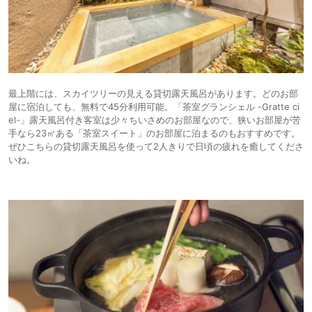
最上階には、スカイツリーの見える貸切露天風呂があります。どのお部
屋に宿泊しても、無料で45分利用可能。「茶室グランシェル -Gratte ci
el-」露天風呂付き客室は少々ちいさめのお部屋なので、狭いお部屋が苦
手なら23㎡ある「茶室スイート」のお部屋に泊まるのもおすすめです。
ぜひこちらの貸切露天風呂を使って2人きりで日頃の疲れを癒してくださ
いね。