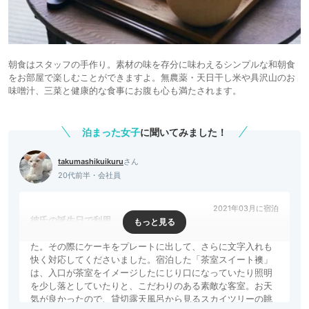
朝食はスタッフの手作り。素材の味を存分に味わえるシンプルな和朝食
をお部屋で楽しむことができますよ。無農薬・天日干し米や具沢山のお
味噌汁、三菜と健康的な食事にお腹も心も満たされます。
泊まった女子
に聞いてみました！
takumashikuikuru
20代前半・会社員
2021年03月に宿泊
彼氏の誕生日で利用
事前に一度旅館に伺い、彼の誕生日ケーキを預けていまし
た。その際にケーキをプレートに出して、さらに文字入れも
快く対応してくださいました。宿泊した「茶室スイート襖」
は、入口が茶室をイメージしたにじり口になっていたり照明
を少し落としていたりと、こだわりのある素敵な客室。お天
気が良かったので、貸切露天風呂から見るスカイツリーの眺