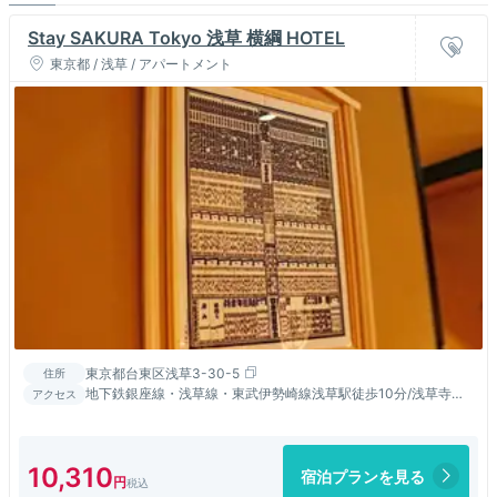
なら
Stay SAKURA Tokyo 浅草 横綱 HOTEL
東京都 / 浅草 / アパートメント
東京都台東区浅草3-30-5
住所
地下鉄銀座線・浅草線・東武伊勢崎線浅草駅徒歩10分/浅草寺ま
アクセス
で徒歩2分/スカイツリーまで徒歩圏内
10,310
宿泊プランを見る