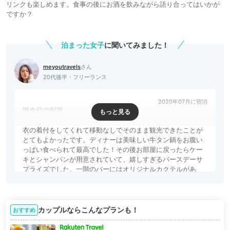
リンクも楽しめます。食事の後にお酒を飲みながら語り合ってはいかが
ですか？
泊まった女子
に聞いてみました！
meyoutravels
20代後半・フリーランス
2020年07月に宿泊
誕生日で利用
着付込みのプランで誕生日祝いで利用しました。ホテルで浴
衣の着付をしてくれて移動なしでそのまま観光できたことが
とてもよかったです。ディナーは美味しい牛タン鍋をお腹い
っぱい食べられて最高でした！その後お部屋に戻ったらケー
キとシャンパンが用意されていて、嬉しすぎるバースデーサ
プライズでした。一階のバーにはオリジナルカクテルがあ
り、見た目も可愛いものばかり！カウンター席なので彼と密
着して飲めると思います◎
こんな人におすすめ！
カップルならこんなプランも！
おすすめ
浅草の日本情緒を感じながら、美味しいお肉を食べたい
なら