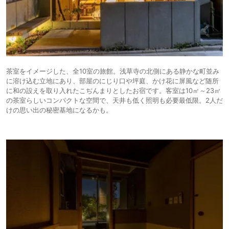
茶室をイメージした、全10室の旅館。浅草寺の北側にある静かな町並み
に溶け込む立地にあり、部屋のにじり口や坪庭、かけ花に屏風など随所
に和の設えを取り入れたこぢんまりとしたお宿です。客室は10㎡～23㎡
の茶室らしいコンパクトな空間で、天井も低く照明も必要最低限。2人だ
けの思い出の秘密基地になるかも。