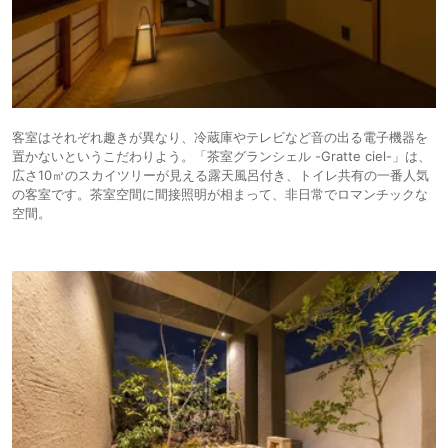
客室はそれぞれ趣きが異なり、冷蔵庫やテレビなど音の出る電子機器を
置かないというこだわりよう。「茶室グランシェル -Gratte ciel-」は、
広さ10㎡のスカイツリーが見える露天風呂付き、トイレ共有の一番人気
の客室です。茶室空間に間接照明が相まって、非日常でロマンチックな
空間。