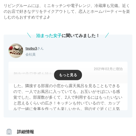
リビングルームには、ミニキッチンや電子レンジ、冷蔵庫も完備。近く
のお店で好きなデリをテイクアウトして、恋人とホームパーティーを楽
しむのもおすすめですよ♪
泊まった女子
に聞いてみました！
tsubu3
会社員
2021年02月に宿泊
都内で非日常感を味わいたくて利用
2人一緒に入れるほどの露天風呂付きで、非日常感を味わえま
した。隣接する部屋の小窓から露天風呂を見ることもできる
ので、一人でお風呂に入っていても、お互いがそばにいる感
覚でした。部屋数が多くて、2人で利用するにはもったいない
と思えるくらいの広さ！キッチンも付いているので、カップ
ルで一緒に食事を作っても楽しいかも。宿のすぐ近くに人気
の菓子店「ルスルス」や、高級和栗のモンブランを出す「栗
歩」もありました。
こんな人におすすめ！
詳細情報
広いお部屋でのんびりしつつ、浅草デートを楽しみたい