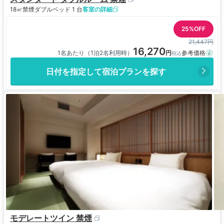
18㎡
禁煙
ダブルベッド 1 台
客室の詳細
25%OFF
21,447円
16,270
1名あたり（1泊2名利用時）
日付を指定して宿泊プランを探す
モデレートツイン 禁煙