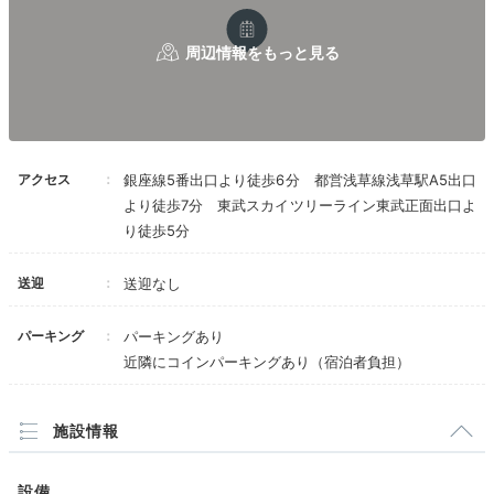
お部屋でのんびり
アクセス
銀座線5番出口より徒歩6分 都営浅草線浅草駅A5出口
より徒歩7分 東武スカイツリーライン東武正面出口よ
り徒歩5分
送迎
送迎なし
6タイプある客室は全室畳敷きで、露天風呂・半露天風
呂付きのお部屋もあります。カップルには、スカイツリ
パーキング
パーキングあり
ーが見える「コーナースイートルーム」や「コーナーツ
近隣にコインパーキングあり（宿泊者負担）
インルーム」がおすすめ。
施設情報
設備