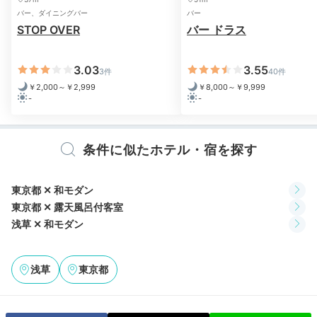
露天風呂は夫婦2人でも、スカイツリーを見ながらゆったりと入れま
バー、ダイニングバー
バー
した。露天風呂には間接照明もあってほんのりとした明るさに温か
STOP OVER
バー ドラス
みを感じられます。
3.03
3.55
3件
40件
￥2,000～￥2,999
￥8,000～￥9,999
-
-
Night
21:00
条件に似たホテル・宿を探す
浅草の夜景で彩る
恋人との時間
東京都 ✕ 和モダン
東京都 ✕ 露天風呂付客室
浅草 ✕ 和モダン
浅草
東京都