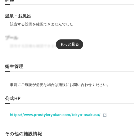
yuki05040504
「コーナーツインルーム」のお部屋に宿泊しました。ス
温泉・お風呂
カイツリーの眺望もバッチリ◎日本庭園風のテラスは風
+5
が心地良いです。
プール
リラクゼーション
Dinner
衛生管理
18:00
サウナ
肉庵「小滝野」の
飲食
美味しいお肉を満喫
レストラン
ルームサービス
公式HP
https://www.prostyleryokan.com/tokyo-asakusa/
ベビー＆子供関連
その他の施設情報
部屋情報