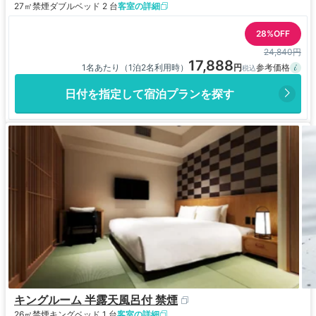
27㎡
禁煙
ダブルベッド 2 台
客室の詳細
28%OFF
24,840円
17,888
1名あたり（1泊2名利用時）
日付を指定して宿泊プランを探す
キングルーム 半露天風呂付 禁煙
26㎡
禁煙
キングベッド 1 台
客室の詳細