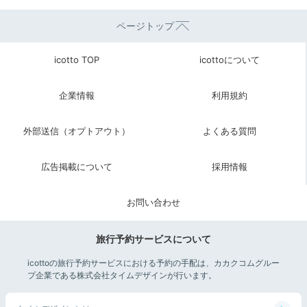
宿を出発
2人で記念撮影して
ページトップ
チェックアウト
icotto TOP
icottoについて
企業情報
利用規約
外部送信（オプトアウト）
よくある質問
広告掲載について
採用情報
お問い合わせ
ロビ
旅行予約サービスについて
チェックアウトは11:00。お部屋でのんびりするのもい
icottoの旅行予約サービスにおける予約の手配は、カカクコムグルー
いですが、せっかくなら館内を探検してみましょう。和
プ企業である株式会社タイムデザインが行います。
の飾り付けをされた空間の中で記念撮影をして、思い出
をしっかり残して。