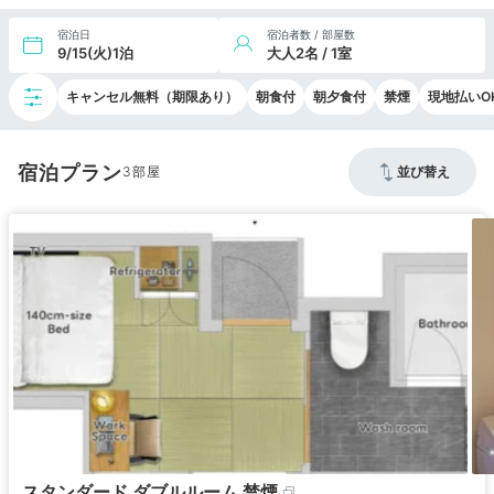
宿泊日
宿泊者数 / 部屋数
9/15(火)1泊
大人2名 / 1室
キャンセル無料（期限あり）
朝食付
朝夕食付
禁煙
現地払いO
宿泊プラン
3
並び替え
スタンダード ダブルルーム 禁煙