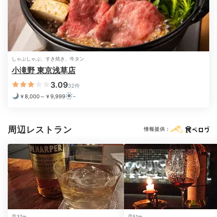
しゃぶしゃぶ、すき焼き、牛タン
小滝野 東京浅草店
3.09
32件
￥8,000～￥9,999
-
夕食後は、客室の露天風呂付きでゆっくりと2人時間を
楽しんで。シャワールームと露天風呂はそれぞれ独立し
周辺レストラン
情報提供：
ているので、お互いに狭い思いをすることなくゆったり
入れます。
yuki05040504
37m
51m