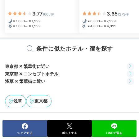
3.77
3.65
1665件
1273件
￥1,000～￥1,999
￥6,000～￥7,999
￥1,000～￥1,999
￥4,000～￥4,999
条件に似たホテル・宿を探す
食後はお部屋に戻ってゆったりと。バスタイムには界面
東京都 ✕ 繁華街に近い
活性剤不使用で人気の木村石鹸「ソマリ」のアメニティ
東京都 ✕ コンセプトホテル
が楽しめます。浅草の夜景を見ながら冷蔵庫に用意され
浅草 ✕ 繁華街に近い
たミネラルウォーターで喉を潤して。
浅草
東京都
__m.yukosu__
広々としたお風呂で温泉気分を味わい、仕事の疲れも吹
シェアする
ポストする
LINEで送る