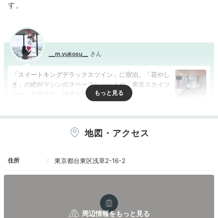
す。
__m.yukosu__
「スイートキングデラックスツイン」に宿泊。「花やし
き」の絶叫マシンのスペースショットや「東京スカイツ
+4
リー」が見えて、浅草を堪能できます♪
地図・アクセス
Freetime
16:00
住所
東京都台東区浅草2-16-2
コーヒーを飲んだり
観劇したり…