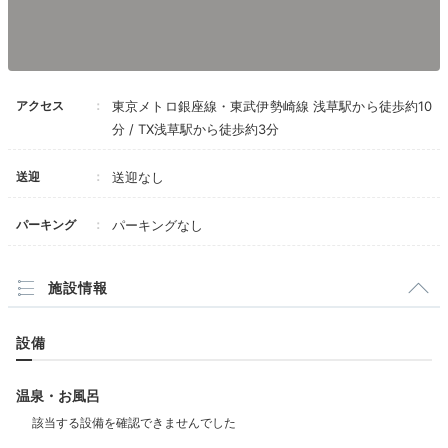
アクセス
東京メトロ銀座線・東武伊勢崎線 浅草駅から徒歩約10
分 / TX浅草駅から徒歩約3分
送迎
送迎なし
パーキング
パーキングなし
nanahitaさんの投稿
1階カフェ「COFFEE BAR 桟敷」で、軽食片手にコー
施設情報
ヒータイム。2階劇場「浅草九劇」で公演が行われてい
る時は、オンライン配信を見られることも。演劇の熱量
に圧倒され、気持ちもぐんと上向きに。
設備
温泉・お風呂
Dinner