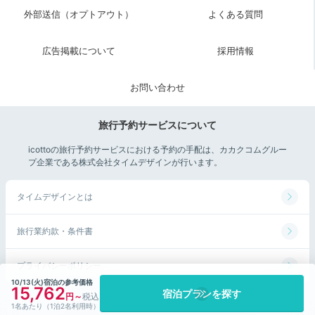
外部送信（オプトアウト）
よくある質問
早起きして人の少ない浅草の表情を楽しむのも乙なも
の。仲見世のシャッター壁画「浅草絵巻」はお店が閉ま
広告掲載について
採用情報
っている時間帯だけに楽しめる秘密の光景。誰もいない
「浅草寺」の五重塔や本堂も写真に収めてみましょう。
お問い合わせ
旅行予約サービスについて
__m.yukosu__
icottoの旅行予約サービスにおける予約の手配は、カカクコムグルー
プ企業である株式会社タイムデザインが行います。
テラスに出て、観光で賑わう前の静かな浅草の街を眺めていまし
た。天気も良くて、とっても気持ち良かったです＾＾
タイムデザインとは
旅行業約款・条件書
Breakfast
プライバシーポリシー
08:00
10/13(火)宿泊の参考価格
15,762
宿泊プランを探す
©Kakaku.com, Inc. All Rights Reserved.
1名あたり（1泊2名利用時）
季節の食材が楽しめる