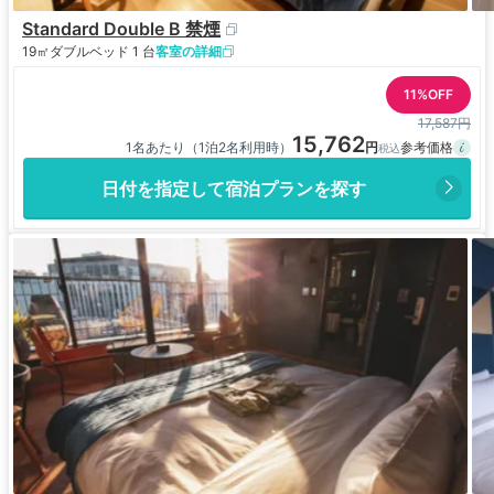
Standard Double B 禁煙
19㎡
ダブルベッド 1 台
客室の詳細
11%OFF
17,587円
15,762
1名あたり（1泊2名利用時）
日付を指定して宿泊プランを探す