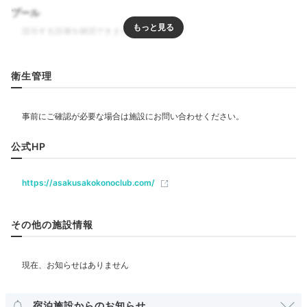
18:00
プール
宿周辺
歴史ある歓楽街浅草で
美食ディナーを満喫
リラクゼーション
衛生管理
飲食
レストラン
カフェ
公式HP
ベビー＆子供関連
https://asakusakokonoclub.com/
部屋情報
その他の施設情報
洋室
スイート
インターネット利用可能
Wi-Fi利用可能
館内にレストランは無いので、夕食は日本一の歓楽街・
その他館内施設
浅草の美食を探しに出かけましょう。浅草には100年以
上の歴史をもつ老舗がいっぱい！洋食、すき焼き、蕎
宿泊施設からのお知らせ