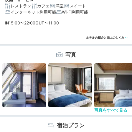
レストラン
カフェ
洋室
スイート
インターネット利用可能
Wi-Fi利用可能
編集部おすすめの３つのポイント
IN
15:00〜22:00
OUT
〜11:00
花やしき、浅草寺、スカイツリーも徒歩圏内。浅草観光
ホテルの紹介と売上のしくみ
に便利
浅草の景色に心躍る。全室デザインの異なる洗練された
写真
客室
カフェ×劇場×ホテルが集結。館内にいるだけで楽しめ
る！
写真をすべて見る
宿泊プラン