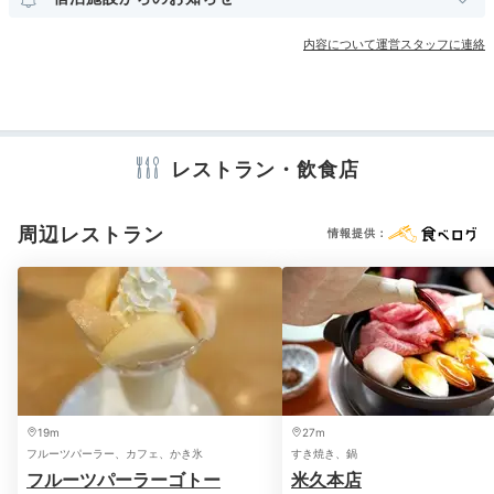
麦、おでんなど、選ぶ楽しみもあります。
アメニティ
内容について運営スタッフに連絡
テレビ
冷蔵庫
ミニバー
スリッパ
セーフティボックス
洗浄機付トイレ
歯ブラシ
シャンプー
リンス
コンディショナー
ボディソープ
タオル
バスタオル
__m.yukosu__
ドライヤー
電気ポット
レストラン・飲食店
夕食はホテル近くのお蕎麦屋さんで、あっさりとおろし蕎麦をいた
だきました。
※設備・アメニティは、確認が取れている情報を表示しています。
周辺レストラン
情報提供：
Night
21:00
夜景を見ながら過ごす
安らぎのバスタイム
19m
27m
フルーツパーラー、カフェ、かき氷
すき焼き、鍋
フルーツパーラーゴトー
米久本店