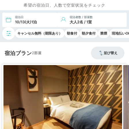
希望の宿泊日、人数で空室状況をチェック
宿泊日
宿泊者数 / 部屋数
10/13(火)1泊
大人2名 / 1室
キャンセル無料（期限あり）
朝食付
朝夕食付
禁煙
現地払いO
宿泊プラン
2
並び替え