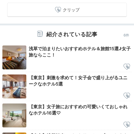
き飛びました。「ソマリ」のハンドソープのローズマリ
+6
ーのスッキリした香りがすごく好みでした。
クリップ
紹介されている記事
6件
Relax
22:00
浅草で泊まりたいおすすめホテル＆旅館15選♪女子
旅ならここ！
ガーゼ素材のパジャマで
身も心もリラックス
【東京】刺激を求めて！女子会で盛り上がるユニ
ークなホテル5選
【東京】女子旅におすすめの可愛いくておしゃれ
なホテル16選♡