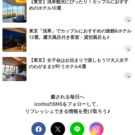
【東京】浅草観光にぴったり！カップルにおすす
めのホテル10選
ナイトウェアはダブルガーゼのセパレートタイプの作務
東京「浅草」でカップルにおすすめの旅館&ホテル
衣で、寝相が悪くても大丈夫。スウェーデン製の高級ベ
13選。露天風呂付き客室・貸切風呂も♪
ッド「デュクシアーナ」に寝転べば、あっという間に夢
の中へ…。
【東京】女子会はお泊まりで楽しもう♡大人女子
のわがままが叶うホテル6選
__m.yukosu__
ガウンやサテン生地のパジャマが苦手なので、ガーゼ生地は本当に
ありがたくて熟睡できました！上下セパレートが嬉しいです。
癒される毎日へ
icottoのSNSをフォローして、
リフレッシュできる情報を受け取ろう♪
2日目