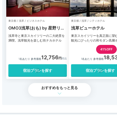
東京都 / 浅草 / ビジネスホテル
東京都 / 浅草 / シティホテル
OMO3浅草(おも) by 星野リゾ
浅草ビューホテル
ート
浅草寺と東京スカイツリーの二大絶景を
東京スカイツリーを真正面に望
満喫。浅草観光を楽しむ街ナカホテル
観光にぴったりの和モダン高層
41%OFF
12,756
18,5
1名あたり 参考価格
1名あたり 参考価格
宿泊プランを探す
宿泊プランを探す
おすすめをもっと見る