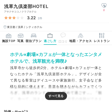
浅草九倶楽部HOTEL
2
アサクサココノクラブホテル
3.22
2件
東京都 / 浅草 / シティホテル
施設TOP
写真
宿泊プラン
過ごし方
地図・アクセス
レストラン
口コミ
ホテル×劇場×カフェが一体となったエンタメ
ホテルで、浅草観光を満喫♪
浅草寺から徒歩約2分、ホテル×劇場×カフェが一体と
なったホテル「浅草九倶楽部ホテル」。デザインが全
て異なる客室はデイユースや家族旅行、女子会など多
様な目的に使えます。音楽を聴きながらカフェでくつ
ろぎ、浅草のランドタワーを眺めて過ごす…。「観
て、食べて、泊まって楽しむ」非日常の体験ができま
す。
設備・サービス