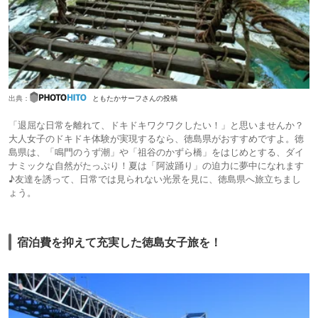
出典：
ともたかサーフさんの投稿
「退屈な日常を離れて、ドキドキワクワクしたい！」と思いませんか？
大人女子のドキドキ体験が実現するなら、徳島県がおすすめですよ。徳
島県は、「鳴門のうず潮」や「祖谷のかずら橋」をはじめとする、ダイ
ナミックな自然がたっぷり！夏は「阿波踊り」の迫力に夢中になれます
♪友達を誘って、日常では見られない光景を見に、徳島県へ旅立ちまし
ょう。
宿泊費を抑えて充実した徳島女子旅を！