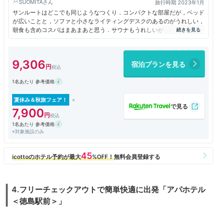
SUOMITA
旅行時期 2023年1月
サンルートはどこでも同じようなつくり．コンパクトな部屋だが，ベッド
が広いことと，ソファと小さなライティングデスクのあるのがうれしい，
朝食も含めコスパはまあまあと思う．サウナもうれしいが，冷水がない．
朝食も比較的種類が多い．たべやすいカジュアルな雰囲気のレストラン．
1泊8620円
9,306
宿泊プランを見る
1名あたり 参考価格
夏休み＆秋旅フェア！
7,900
1名あたり 参考価格
※対象施設のみ
4.フリーチェックアウトで簡単快適に出発「アパホテル
＜徳島駅前＞」