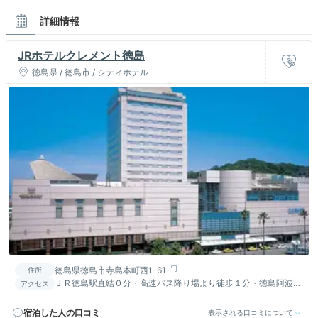
詳細情報
JRホテルクレメント徳島
徳島県 / 徳島市 / シティホテル
徳島県徳島市寺島本町西1-61
住所
ＪＲ徳島駅直結０分・高速バス降り場より徒歩１分・徳島阿波お
アクセス
どり空港より車で約30分・徳島Ｉ．Ｃ．から車で１５分。
宿泊した人の口コミ
表示される口コミについて