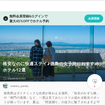
格安なのに快適ステイ♪徳島の女子旅におすすめ
ホテル12選 ​
2024年06月24日
makiko_panda
9
徳島県はダイナミックな自然が味わえる場所。「祖谷のかずら橋」
や「鳴門の渦潮」など、一度は見てみたいスリル溢れる観光スポッ
トが揃っています。夏は、「阿波踊り」の迫力に魅了されますよ♡