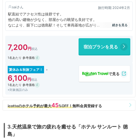
sai
旅行時期 2024年2月
駅直結でアクセス性は抜群です。
他の高い建物が少なく、部屋からの眺望も良好です。
なにより、眼下には徳島駅！そして車両基地が広がり
懐かしい気動車が沢山行き来しています。
今では珍しい転車台もありました。
鉄道マニアはもちろん、以外の人でも楽しめると思います。
7,200
宿泊プランを見る
スタッフの対応もよく、朝食ビュッフェも美味しかったです。
コスパも良く、お勧めです。
1名あたり 参考価格
夏休み＆秋旅フェア！
6,100
1名あたり 参考価格
※対象施設のみ
3.天然温泉で旅の疲れを癒せる「ホテル サンルート 徳
島」