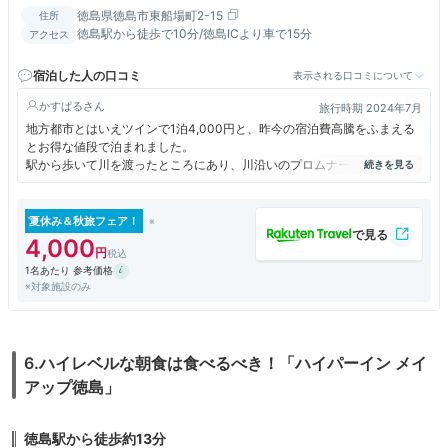
徳島県徳島市東船場町2-15
住所
徳島駅から徒歩で10分/徳島ICより車で15分
アクセス
宿泊した人の口コミ
表示される口コミについて
かすぱる
旅行時期 2024年7月
地方都市とはいえツインで1泊4,000円と、昨今の宿泊費高騰をふまえる
とお得な値段で泊まれました。
駅から歩いて川を渡ったところにあり、川沿いのプロムナードはおしゃれ
気な雰囲気でした。
部屋は昭和な雰囲気ですが特段の不便はなく、良心的な価格設定かと思い
ます
夏休み＆秋旅フェア！
4,000
1名あたり 参考価格
※対象施設のみ
6.ハイレベルな朝食は食べるべき！「ハイパーイン メイ
アップ徳島」
徳島駅から徒歩約13分