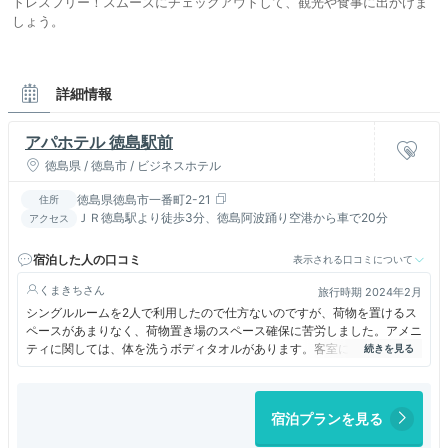
トレスフリー！スムーズにチェックアウトして、観光や食事に出かけま
しょう。
詳細情報
アパホテル 徳島駅前
徳島県 / 徳島市 / ビジネスホテル
徳島県徳島市一番町2-21
住所
ＪＲ徳島駅より徒歩3分、徳島阿波踊り空港から車で20分
アクセス
宿泊した人の口コミ
表示される口コミについて
くまきち
旅行時期 2024年2月
シングルルームを2人で利用したので仕方ないのですが、荷物を置けるス
ペースがあまりなく、荷物置き場のスペース確保に苦労しました。アメニ
ティに関しては、体を洗うボディタオルがあります。客室に基本的なアメ
ニティは揃っており、便利です。客室は狭いが、お風呂は一般的なビジネ
スホテルより広く、快適でした。パジャマが浴衣だったので、寝づらかっ
たです。
宿泊プランを見る
宿泊翌日に雨が降っており、傘をもっておらず困りましたが、フロント
で、小さめのビニール傘が200円で販売されており、雨の中、コンビニへ