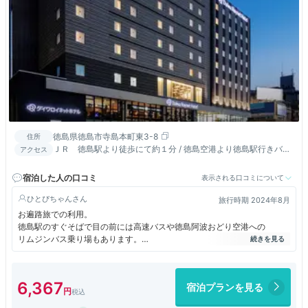
徳島県徳島市寺島本町東3-8
住所
ＪＲ 徳島駅より徒歩にて約１分 / 徳島空港より徳島駅行きバス
アクセス
にて約28分
宿泊した人の口コミ
表示される口コミについて
ひとぴちゃん
旅行時期 2024年8月
お遍路旅での利用。
徳島駅のすぐそばで目の前には高速バスや徳島阿波おどり空港への
リムジンバス乗り場もあります。
１階にはローソンがありますし、ホテル周辺には飲食店も沢山ありますの
で
とっても便利な立地です。
6,367
宿泊プランを見る
お部屋にもよりますが、予約したモデレートダブルのお部屋は
洗い場付きのお風呂で快適でした。