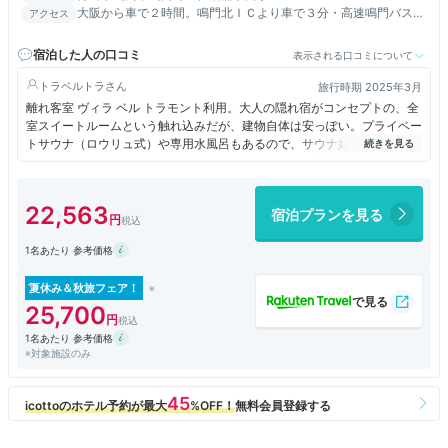
大阪から車で２時間。鳴門北ＩＣより車で３分・高速鳴門バス乗
アクセス
り場より５分・JR鳴門駅より10分（無料送迎有※要予約）
宿泊した人の口コミ
表示される口コミについて
トラベルトラ
旅行時期 2025年3月
離れ客室 ヴィラ ベル トラモント利用。大人の隠れ宿がコンセプトの、全
室スイートルームという触れ込みだが、建物自体は安っぽい。プライベー
トサウナ（ロウリュ式）や専用水風呂もあるので、サウナ好きには結構お
得なホテルでしょう。ベッド はシモンズ社製を使用しており、寝心地は
良いです。ディナーを併設の「リストランテ フィッシュボーン」でいた
だきましたが、こちらは見た目も味もかなり満足出来るものでした。食事
22,563
宿泊プランを見る
だけでも利用したいホテルです。
1名あたり 参考価格
夏休み＆秋旅フェア！
25,700
1名あたり 参考価格
※対象施設のみ