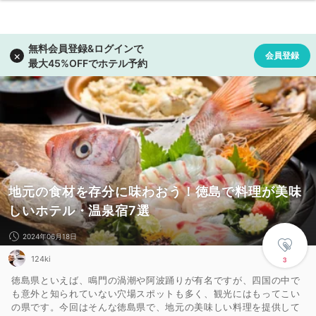
地元の食材を存分に味わおう！徳島で料理が美味
しいホテル・温泉宿7選
2024年06月18日
124ki
3
徳島県といえば、鳴門の渦潮や阿波踊りが有名ですが、四国の中で
も意外と知られていない穴場スポットも多く、観光にはもってこい
の県です。今回はそんな徳島県で、地元の美味しい料理を提供して