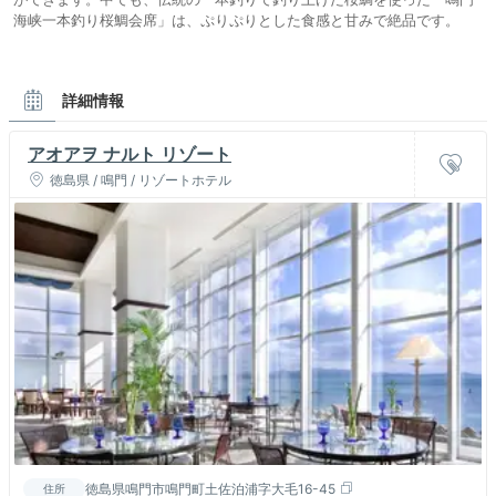
海峡一本釣り桜鯛会席」は、ぷりぷりとした食感と甘みで絶品です。
詳細情報
アオアヲ ナルト リゾート
徳島県 / 鳴門 / リゾートホテル
徳島県鳴門市鳴門町土佐泊浦字大毛16-45
住所