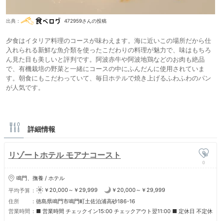
出典：
472959さんの投稿
夕食はイタリア料理のコースが味わえます。海に近いこの場所だから仕
入れられる新鮮な魚介類を使ったこだわりの料理が魅力で、味はもちろ
ん見た目も美しいと評判です。阿波赤牛や阿波地鶏などのお肉も絶品
で、有機栽培の野菜と一緒にコースの中にふんだんに使用されていま
す。朝食にもこだわっていて、毎日ホテルで焼き上げるふわふわのパン
が人気です。
詳細情報
リゾートホテル モアナコースト
0
鳴門、撫養 / ホテル
￥20,000～￥29,999
￥20,000～￥29,999
平均予算
住所
徳島県鳴門市鳴門町土佐泊浦高砂186-16
営業時間
■ 営業時間 チェックイン15:00 チェックアウト翌11:00 ■ 定休日 不定休