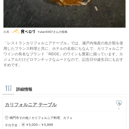
出典：
Yukari0407さんの投稿
「レストランカリフォルニアテーブル」では、瀬戸内海産の魚介類を使
用したフランス料理と共に、ホテルの名前にちなんで、カリフォルニア
ワインの有名なブランド「RIDGE」のワインも豊富に揃っています。カ
ジュアルだけどロマンチックなムードなので、記念日や誕生日にもおす
すめです。
詳細情報
カリフォルニア テーブル
0
鳴門市その他 / カリフォルニア料理、カフェ
￥5,000～￥5,999
平均予算