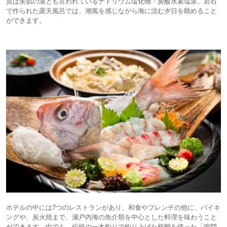
質は美肌の湯とも言われているナトリウム塩化物・炭酸水素塩泉。岩石
で作られた露天風呂では、潮風を感じながら海に沈む夕日を眺めること
ができます。
ホテルの中には7つのレストランがあり、和食やフレンチの他に、バイキ
ングや、炭火焼まで、瀬戸内海の魚介類を中心とした料理を味わうこと
ができます。中でも、伝統の一本釣りで釣り上げた桜鯛を使った「鳴門