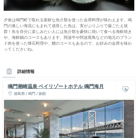
夕食は鳴門町で取れる新鮮な魚介類を使った会席料理が味わえます。鳴
門の激しい海流にもまれて成長した魚は、実がぷりぷりで歯ごたえ抜
群！魚を存分に楽しみたい人には魚介類を豪快に焼いて食べる海鮮焼き
や、海鮮鍋のコースもあります。阿波牛や阿波尾鳥などの地元のブラン
ド肉を使った懐石料理や、鱧のコースもあるので、お好みの会席を味わ
ってくださいね。
詳細情報
鳴門潮崎温泉 ベイリゾートホテル 鳴門海月
徳島県 / 鳴門 / 旅館