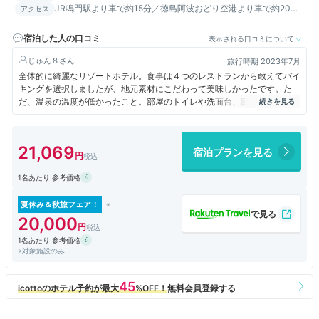
JR鳴門駅より車で約15分／徳島阿波おどり空港より車で約20分
アクセス
／神戸・淡路・鳴門自動車道 鳴門北ICを降りてすぐ
宿泊した人の口コミ
表示される口コミについて
じゅん８
旅行時期 2023年7月
全体的に綺麗なリゾートホテル。食事は４つのレストランから敢えてバイ
キングを選択しましたが、地元素材にこだわって美味しかったです。た
だ、温泉の温度が低かったこと。部屋のトイレや洗面台、部屋の風呂（使
用しませんでしたが）がかなり古かったのが残念でした。従業員の方の接
客や夜の阿波踊りのイベント等素敵な要素の方が多いので、機会があれば
また行きたいホテルでした
21,069
宿泊プランを見る
1名あたり 参考価格
夏休み＆秋旅フェア！
20,000
1名あたり 参考価格
※対象施設のみ