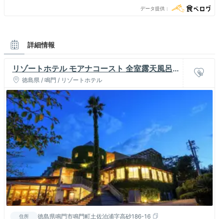
データ提供
詳細情報
リゾートホテル モアナコースト 全室露天風呂
付き 大人の隠れ家
徳島県 / 鳴門 / リゾートホテル
徳島県鳴門市鳴門町土佐泊浦字高砂186-16
住所