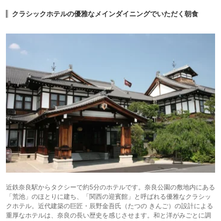
5,878円〜
5,900円〜
14.
ビジネス
グランヴィリオホ
クラシックホテルの優雅なメインダイニングでいただく朝食
テル奈良 ‐和蔵‐
icotto
楽天トラベル
ホテル
近鉄奈良駅からタクシーで約5分のホテルです。奈良公園の敷地内にある
「荒池」のほとりに建ち、「関西の迎賓館」と呼ばれる優雅なクラシッ
クホテル。近代建築の巨匠・辰野金吾氏（たつの きんご）の設計による
重厚なホテルは、奈良の長い歴史を感じさせます。和と洋がみごとに調