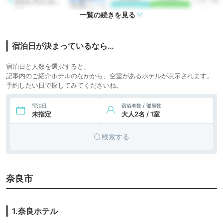
6.
シティホ
ホテル アジール・
奈良
icotto
楽天トラベル
テル
一覧の続きを見る
4,000円〜
3,600円〜
シティホ
7.
奈良ロイヤルホテル
icotto
楽天トラベル
テル
宿泊日が決まっているなら…
8.
MIROKU 奈良 by
7,935円〜
8,100円〜
シティホ
the SHARE
宿泊日と人数を選択すると、
icotto
楽天トラベル
テル
HOTELS
記事内のご紹介ホテルのなかから、空室があるホテルが表示されます。
予約したい日で探してみてくださいね。
6,525円〜
5,900円〜
9.
ビジネス
いろはグランホテル
近鉄奈良駅前
icotto
楽天トラベル
ホテル
宿泊日
宿泊者数 / 部屋数
未指定
大人2名 / 1室
5,200円〜
5,800円〜
10.
シティホ
ピアッツァホテル
奈良
icotto
楽天トラベル
テル
検索する
11.
天然温泉 奈良若草
8,243円〜
7,700円〜
シティホ
の湯 ダイワロイネ
icotto
楽天トラベル
テル
ットホテル奈良
6,418円〜
6,500円〜
12.
シティホ
グランドメルキュ
奈良市
ール奈良橿原
icotto
楽天トラベル
テル
8,836円〜
9,000円〜
13.
ビジネス
カンデオホテルズ
1.奈良ホテル
奈良橿原
icotto
楽天トラベル
ホテル