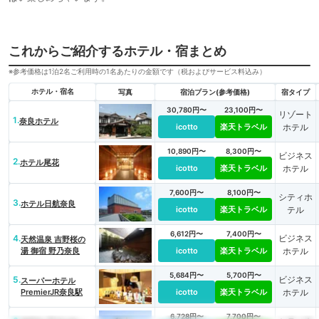
これからご紹介するホテル・宿まとめ
※参考価格は1泊2名ご利用時の1名あたりの金額です（税およびサービス料込み）
ホテル・宿名
写真
宿泊プラン(参考価格)
宿タイプ
30,780円〜
23,100円〜
リゾート
1.
奈良ホテル
icotto
楽天トラベル
ホテル
10,890円〜
8,300円〜
ビジネス
2.
ホテル尾花
icotto
楽天トラベル
ホテル
7,600円〜
8,100円〜
シティホ
3.
ホテル日航奈良
icotto
楽天トラベル
テル
6,612円〜
7,400円〜
4.
ビジネス
天然温泉 吉野桜の
湯 御宿 野乃奈良
icotto
楽天トラベル
ホテル
5,684円〜
5,700円〜
5.
ビジネス
スーパーホテル
PremierJR奈良駅
icotto
楽天トラベル
ホテル
6,728円〜
7,700円〜