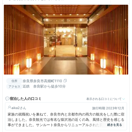
奈良県奈良市高畑町1110
住所
近鉄 奈良駅から徒歩10分
アクセス
宿泊した人の口コミ
表示される口コミについて
aika2
旅行時期 2023年12月
家族の就職祝いを兼ねて、奈良市内と京都市内の両方の観光をした際に宿
泊しました。奈良観光では有名な猿沢池の近くの為、風情と歴史を感じる
事ができました。サンルート奈良からリニューアルされた良さがあって、
以前から残る魅力とリニューアルされた面が上手く組み合わさっていると