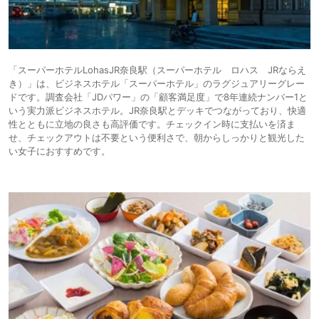
「スーパーホテルLohasJR奈良駅（スーパーホテル ロハス JRならえ
き）」は、ビジネスホテル「スーパーホテル」のラグジュアリーグレー
ドです。調査会社「JDパワー」の「顧客満足度」で8年連続ナンバー1と
いう実力派ビジネスホテル。JR奈良駅とデッキでつながっており、快適
性とともに立地の良さも高評価です。チェックイン時に支払いを済ま
せ、チェックアウトは不要という便利さで、朝からしっかりと観光した
い女子におすすめです。