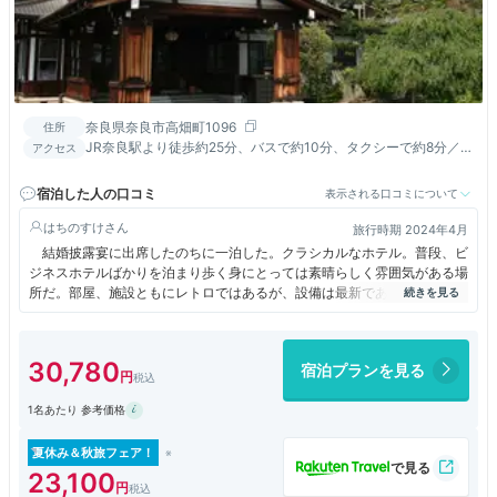
奈良県奈良市高畑町1096
住所
JR奈良駅より徒歩約25分、バスで約10分、タクシーで約8分／近
アクセス
鉄奈良駅より徒歩約15分、バスで約8分、タクシーで約5分／西
名阪自動車道「天理IC」より約7km／関西国際空港より車で約
宿泊した人の口コミ
表示される口コミについて
80分
はちのすけ
旅行時期 2024年4月
結婚披露宴に出席したのちに一泊した。クラシカルなホテル。普段、ビ
ジネスホテルばかりを泊まり歩く身にとっては素晴らしく雰囲気がある場
所だ。部屋、施設ともにレトロではあるが、設備は最新であり、快適だ。
いろいろな楽しみ方があるかと思うが、フロントで館内の文化財や由来を
まとめたパンフがあり、それに沿って館内を「撮影旅行」した。シンボル
的な階段、アインシュタインが弾いたピアノ、焼き物の擬宝珠などなど
30,780
宿泊プランを見る
だ。朝食は洋食を選択したが、次回は茶がゆ定食もオーダーしてみたいと
も思う。スタッフも気遣いにあふれていた。普段、ホテルで記念撮影を頼
1名あたり 参考価格
むことはないのだが、スタッフのすすめもあって玄関などでパチリ。撮影
位置を熟知したスタッフの案内でいい写真が撮れた。思い出が一つ増え
た。
夏休み＆秋旅フェア！
23,100