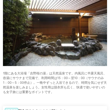
1階にある大浴場「吉野桜の湯」は天然温泉です。内風呂に半露天風呂、
壺湯にサウナまで完備で、利用時間は15：00～翌10：00（サウナのみ
1：00～5：00停止）。一晩中ずっと入浴できるので、時間を気にせず天
然温泉を楽しみましょう。女性用は脱衣所も広く、快適で使いやすいの
も女子旅には重要なポイントです。