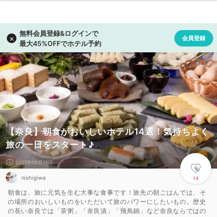
【奈良】朝食がおいしいホテル14選！気持ちよく
旅の一日をスタート♪
2025年02月18日
nishigiwa
14
朝食は、旅に元気を生む大事な食事です！旅先の朝ごはんでは、そ
の場所のおいしいものをいただいて旅のパワーにしたいもの。歴史
の長い奈良では「茶粥」「奈良漬」「飛鳥鍋」など奈良ならではの