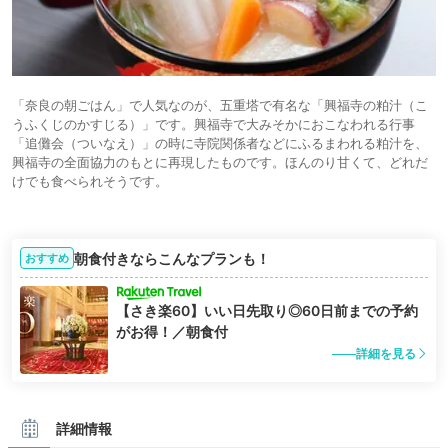
「奈良の朝ごはん」で人気なのが、五重塔で有名な「興福寺の粕汁（こ
うふくじのかすじる）」です。興福寺で大みそかにおこなわれる行事
「追儺会（ついなえ）」の時に寺院関係者などにふるまわれる粕汁を、
興福寺の全面協力のもとに再現したものです。ほんのり甘くて、どれだ
けでも食べられそうです。
朝食付きならこんなプランも！
おすすめ
【さき楽60】いい日先取り◎60日前までの予約
がお得！／朝食付
詳細を見る
詳細情報