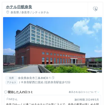
ホテル日航奈良
奈良県 / 奈良市 / シティホテル
奈良県奈良市三条本町8-1
住所
ＪＲ奈良駅西口直結 /近鉄奈良駅徒歩12分
アクセス
宿泊した人の口コミ
表示される口コミについて
hif
旅行時期 2024年5月
奈良でゆっくり過ごせるホテルでお気に入りで、奈良の風景が楽しめる部