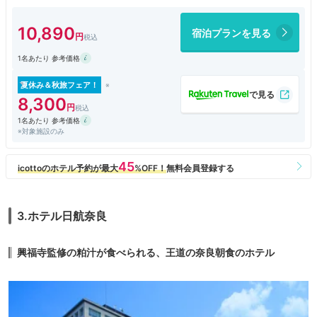
思いました。衛生面も万全で、全体として、信頼感が伝わりました。
10,890
宿泊プランを見る
1名あたり 参考価格
夏休み＆秋旅フェア！
8,300
1名あたり 参考価格
※対象施設のみ
3.ホテル日航奈良
興福寺監修の粕汁が食べられる、王道の奈良朝食のホテル