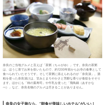
奈良のご当地グルメと言えば「茶粥（ちゃがゆ）」です。奈良の茶粥
は、ほうじ茶でお米を炊いたもので、約1200年前からお寺の食事として
食べられていたそうです。そして茶粥に添えられるのが「奈良漬」。酒
粕を使った奈良漬けは、甘みとまろやかさと芳醇な香りが食欲をそそり
ます。ほかにも「柿の葉寿司」や牛乳を使った「飛鳥鍋（あすかな
べ）」など、奈良名物のグルメは尽きることがありません。
奈良の女子旅なら、”朝食が美味しいホテル”がいい！