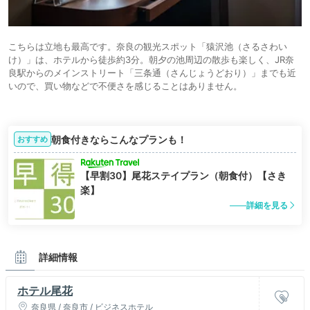
こちらは立地も最高です。奈良の観光スポット「猿沢池（さるさわい
け）」は、ホテルから徒歩約3分。朝夕の池周辺の散歩も楽しく、JR奈
良駅からのメインストリート「三条通（さんじょうどおり）」までも近
いので、買い物などで不便さを感じることはありません。
朝食付きならこんなプランも！
おすすめ
【早割30】尾花ステイプラン（朝食付）【さき
楽】
詳細を見る
詳細情報
ホテル尾花
奈良県 / 奈良市 / ビジネスホテル