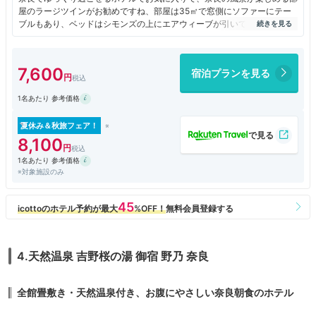
屋のラージツインがお勧めですね、部屋は35㎡で窓側にソファーにテー
ブルもあり、ベッドはシモンズの上にエアウィーブが引いてあり快眠で、
加湿空気清浄機、お風呂独立で快適に過ごせます。アメニティは部屋に通
常の物の他に、タルゴの基礎化粧品に、ミネラルウォーター、ネスプレッ
ソ、緑茶、ほうじ茶があります。
7,600
宿泊プランを見る
また共有部も充実で、人工温泉の大浴場に、奈良の日本酒6種類に、赤白
1名あたり 参考価格
のワインにスパークリングワインにソフトドリンクも自由なラウンジもオ
ープンして益々快適になりました。
夏休み＆秋旅フェア！
食事はホテルでランチで和食よしの、朝食でセリーナを利用しましたがど
8,100
ちらもお勧めです。
1名あたり 参考価格
セリーナの朝食は奈良の名物や、ローストビーフにビーフシチュー、スム
※対象施設のみ
ージー、ライブキッチンでこの日はしゃぶしゃぶに、和風のオムレツがあ
り美味しく満足でした。
館内に色々な施設もあるので天気が悪くてもゆっくり出来て良いですね！
アクセスも1階から入れば傘いらずで奈良駅にも行けます。フロントスタ
ッフ、レストランスタッフの対応も良く心地よい滞在でした。
4.天然温泉 吉野桜の湯 御宿 野乃 奈良
全館畳敷き・天然温泉付き、お腹にやさしい奈良朝食のホテル