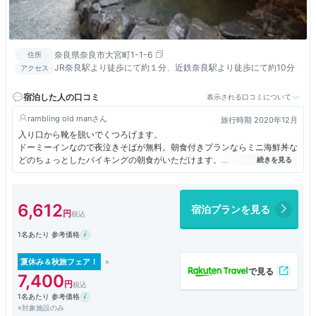
奈良県奈良市大宮町1-1-6
住所
JR奈良駅より徒歩にて約１分、近鉄奈良駅より徒歩にて約10分
アクセス
宿泊した人の口コミ
表示される口コミについて
rambling old man
旅行時期 2020年12月
入り口から靴を脱いでくつろげます。
ドーミーインなので夜泣きそばが無料。朝食付きプランならミニ海鮮丼な
どのちょっとしたバイキングの朝食がいただけます。
奈良の寺社観光は近鉄奈良駅の方が近いですが、駅前から東へ続く「三条
通」を土産物屋などを覗きながら歩くのもいいと思います。JR奈良駅か
らは大阪駅や京都駅へ快速電車で一本です。
6,612
宿泊プランを見る
お風呂はこじんまりとしていますが、清潔感があって素晴らしいです。
駐車場は1回1,500円ですが西に歩いて1分ほどのところにTimesがありま
1名あたり 参考価格
す。
24時間最大料金770円でした。何度も出入りしないのであればここを利
用するのも手です。
夏休み＆秋旅フェア！
7,400
1名あたり 参考価格
※対象施設のみ