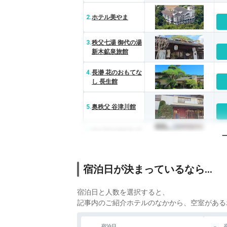
2.
ホテル美やま
3.
秩父七湯 御代の湯
新木鉱泉旅館
4.
長瀞 花のおもてな
し 長生館
5.
奥秩父 谷津川館
6.
秩父西谷津温泉 里
山香ぐはし 宮本の
湯
宿泊日が決まっているなら…
7.
養浩亭
宿泊日と人数を選択すると、
8.
柴原温泉 手打ちそ
ばの宿 柳屋
記事内のご紹介ホテルのなかから、空室がある
9.
おきなとおうなの
宿泊日