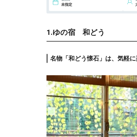
住むところ 御宿
未指定
竹取物語
1.ゆの宿 和どう
名物「和どう懐石」は、気軽に