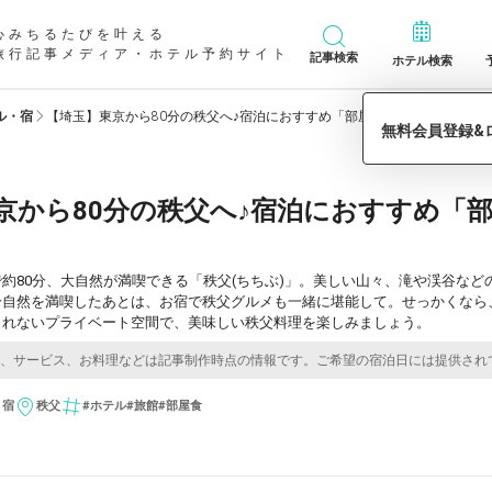
心みちるたびを叶える
旅行記事メディア・ホテル予約サイト
記事検索
ホテル検索
ル・宿
【埼玉】東京から80分の秩父へ♪宿泊におすすめ「部屋食」があるホテル・
京から80分の秩父へ♪宿泊におすすめ「
約80分、大自然が満喫できる「秩父(ちちぶ)」。美しい山々、滝や渓谷な
分自然を満喫したあとは、お宿で秩父グルメも一緒に堪能して。せっかくなら
されないプライベート空間で、美味しい秩父料理を楽しみましょう。
・宿
秩父
#ホテル
#旅館
#部屋食