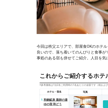
今回は秩父エリアで、部屋食OKのホテ
良いので、落ち着いてのんびりと食事が
事処のある宿も併せてご紹介。人目を気
これからご紹介するホテ
※参考価格は1泊2名ご利用時の1名あたりの金額です（税およ
ホテル・宿名
写真
1.
和銅鉱泉 薬師の湯
ゆの宿 和どう