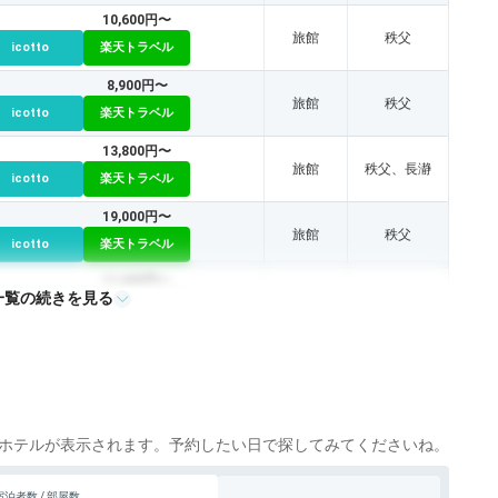
10,600円〜
旅館
秩父
icotto
楽天トラベル
8,900円〜
旅館
秩父
icotto
楽天トラベル
13,800円〜
旅館
秩父、長瀞
icotto
楽天トラベル
19,000円〜
旅館
秩父
icotto
楽天トラベル
11,600円〜
一覧の続きを見る
旅館
秩父
icotto
楽天トラベル
7,700円〜
旅館
秩父、長瀞
icotto
楽天トラベル
8,900円〜
旅館
秩父
icotto
楽天トラベル
ホテルが表示されます。予約したい日で探してみてくださいね。
19,000円〜
旅館
秩父
宿泊者数 / 部屋数