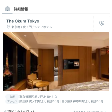
詳細情報
The Okura Tokyo
東京都 / 虎ノ門 / シティホテル
東京都港区虎ノ門2-10-4
住所
銀座線 虎ノ門駅より徒歩10分 日比谷線 神谷町駅より徒歩10分
アクセス
南北線 六本木一丁目駅より徒歩10分以内 東京駅よりタクシーに
て約15分
宿泊した人の口コミ
表示される口コミについて