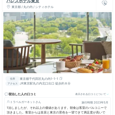
パレスホテル東京
東京都 / 丸の内 / シティホテル
東京都千代田区丸の内1-1-1
住所
JR東京駅丸の内北口出口 徒歩約８分
アクセス
宿泊した人の口コミ
表示される口コミについて
トラベルガーネット
旅行時期 2023年5月
1泊しましたが、それ以上の価値があります。朝食は客室のバルコニーで
頂きました。客室からは皇居と東京の景色を一望できて満足度が高いで