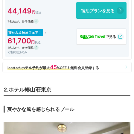
ジに誘導されました。英語が見事な外資の客室乗務員のような女性の担当
者で、やや慇懃無礼気味な対応ながら、チェックインの手続きもすばや
44,149
宿泊プランを見る
い。私はモタモタするのが嫌なのでこれまた評価大。前は挨拶しにこなか
った総支配人（以前と変わったようですね。）もやってきて軽くお話をし
1名あたり 参考価格
ました。ラウンジで食べて思うのですが、ハイアットリージェンシー東京
よりもラウンジの食事や茶菓は雲泥の差でよい。一人でも過ごしやすい座
席もいい感じ。ただ、週末は制限をするようですが、それでも、混雑する
夏休み＆秋旅フェア！
ので一気に雰囲気が悪くなります。客室は一番下のカテゴリーでも、悪く
61,700
はないのですが、遮音が弱いのと朝の結露だけは残念。とはいえ、ライテ
1名あたり 参考価格
ィングデスクも使いやすいし、広いバスルームはわたしは東京だったらパ
※対象施設のみ
ークハイアットよりも評価大にします。それと、ここで利用価値大なのが
プールとジャグジー。ローマ風呂が今どきになるとこうなるのかな？と思
しきジャグジーはふやけてひっくり返るまでいる（不思議と空いている）
のが私のお気に入り。駐車場は高いのにハイアットの規約でポイント利用
のときは無料になる不思議な運用。都心だけに店も多く使いやすいのです
が、駅は歩くとちょっとあります。
2.ホテル椿山荘東京
爽やかな風を感じられるプール