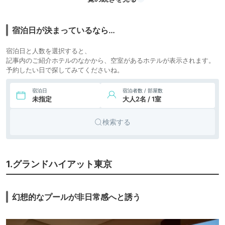
66,990円〜
67,000円〜
7.
シティホ
ザ・リッツ・カール
トン東京
icotto
楽天トラベル
テル
宿泊日が決まっているなら…
43,248円〜
43,800円〜
シティホ
8.
コンラッド東京
宿泊日と人数を選択すると、
icotto
楽天トラベル
テル
記事内のご紹介ホテルのなかから、空室があるホテルが表示されます。
予約したい日で探してみてくださいね。
78,114円〜
9.
シティホ
フォーシーズンズホ
テル東京大手町
icotto
テル
宿泊日
宿泊者数 / 部屋数
10.
未指定
大人2名 / 1室
ホテルニューオー
28,088円〜
26,700円〜
シティホ
タニ東京 ザ・メイ
icotto
楽天トラベル
テル
ン
検索する
70,967円〜
75,300円〜
シティホ
11.
アンダーズ 東京
icotto
楽天トラベル
テル
シティホ
1.グランドハイアット東京
12.
アマン東京
icotto
テル
幻想的なプールが非日常感へと誘う