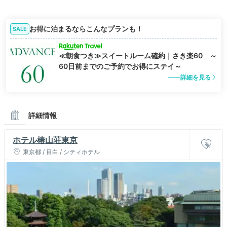
お得に泊まるならこんなプランも！
SALE
≪朝食つき≫スイートルーム確約｜さき楽60 ～
60日前までのご予約でお得にステイ～
詳細を見る
詳細情報
ホテル椿山荘東京
東京都 / 目白 / シティホテル