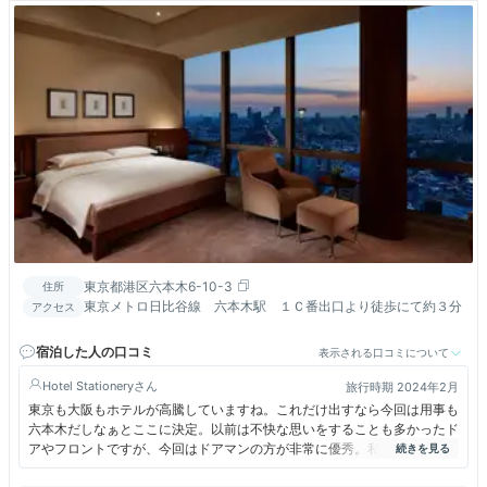
東京都港区六本木6-10-3
住所
東京メトロ日比谷線 六本木駅 １Ｃ番出口より徒歩にて約３分
アクセス
宿泊した人の口コミ
表示される口コミについて
Hotel Stationery
旅行時期 2024年2月
東京も大阪もホテルが高騰していますね。これだけ出すなら今回は用事も
六本木だしなぁとここに決定。以前は不快な思いをすることも多かったド
アやフロントですが、今回はドアマンの方が非常に優秀。私を覚えていて
くれて、グローバリストの&#12316;様ですね？でさっさとクラブラウン