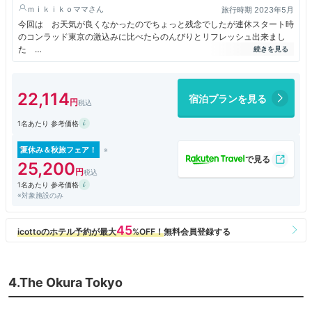
ｍｉｋｉｋｏママ
旅行時期 2023年5月
今回は お天気が良くなかったのでちょっと残念でしたが連休スタート時
のコンラッド東京の激込みに比べたらのんびりとリフレッシュ出来まし
た
ただ 残念ながら スパ周辺の改装修理のために 使えなかったのが残念
でした
こちらのお台場ヒルトンだけは プールなども ダイヤモンド会員以外
22,114
宿泊プランを見る
は すべて有料なのでちょっと楽しみでしたが 今回は 仕方ありませ
ん
1名あたり 参考価格
結婚記念日の宿泊と伝えましたらお祝いの品を 持ってきてくださいまし
た
ラウンジの食べ物などはどんどん少なくなってきましたが贅沢な時間を味
夏休み＆秋旅フェア！
わえるのは 本当に幸せです 有難うございました
25,200
1名あたり 参考価格
※対象施設のみ
4.The Okura Tokyo