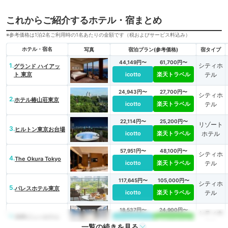
これからご紹介するホテル・宿まとめ
※参考価格は1泊2名ご利用時の1名あたりの金額です（税およびサービス料込み）
ホテル・宿名
写真
宿泊プラン(参考価格)
宿タイプ
44,149円〜
61,700円〜
1.
シティホ
グランド ハイアッ
ト 東京
icotto
楽天トラベル
テル
24,943円〜
27,700円〜
シティホ
2.
ホテル椿山荘東京
icotto
楽天トラベル
テル
22,114円〜
25,200円〜
リゾート
3.
ヒルトン東京お台場
icotto
楽天トラベル
ホテル
57,951円〜
48,100円〜
シティホ
4.
The Okura Tokyo
icotto
楽天トラベル
テル
117,645円〜
105,000円〜
シティホ
5.
パレスホテル東京
icotto
楽天トラベル
テル
18,537円〜
24,900円〜
シティホ
6.
浅草ビューホテル
icotto
楽天トラベル
テル
一覧の続きを見る