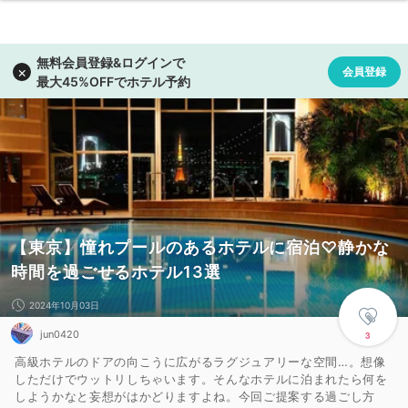
【東京】憧れプールのあるホテルに宿泊♡静かな
時間を過ごせるホテル13選
2024年10月03日
jun0420
3
高級ホテルのドアの向こうに広がるラグジュアリーな空間…。想像
しただけでウットリしちゃいます。そんなホテルに泊まれたら何を
しようかなと妄想がはかどりますよね。今回ご提案する過ごし方