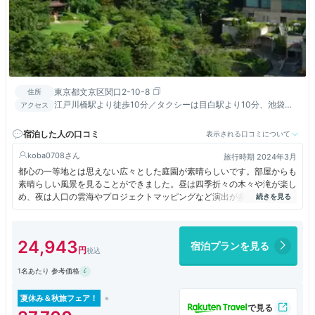
東京都文京区関口2-10-8
住所
江戸川橋駅より徒歩10分／タクシーは目白駅より10分、池袋
アクセス
駅・飯田橋駅より15分／土日祝日は池袋発無料シャトルバス運行
宿泊した人の口コミ
表示される口コミについて
koba0708
旅行時期 2024年3月
都心の一等地とは思えない広々とした庭園が素晴らしいです。部屋からも
素晴らしい風景を見ることができました。昼は四季折々の木々や滝が楽し
め、夜は人口の雲海やプロジェクトマッピングなど演出が多彩です。部屋
も広くてとてもおしゃれでした。
24,943
宿泊プランを見る
1名あたり 参考価格
夏休み＆秋旅フェア！