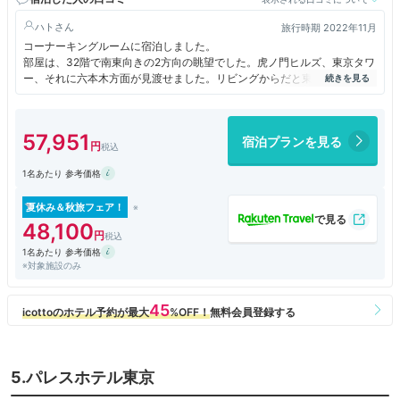
ハト
旅行時期 2022年11月
コーナーキングルームに宿泊しました。
部屋は、32階で南東向きの2方向の眺望でした。虎ノ門ヒルズ、東京タワ
ー、それに六本木方面が見渡せました。リビングからだと東京タワーは見
えにくい位置でしたが、バスルームからはばっちり見えて、ライトアップ
された東京タワーをお風呂に入りながら楽しむことができました。
部屋の広さは56m2で、バスとトイレは独立、バスタブとシャワーが同一
57,951
宿泊プランを見る
空間なので日本人には使いやすいタイプです。
前述の通り、ビューバスになっており、窓からは東京タワーを見ることが
1名あたり 参考価格
できました。バスタブにはTVもついており、ゆっくりお湯につかるには
よい環境です。
アメニティ類も充実していますし、ターンダウンもあって、ベッドサイド
夏休み＆秋旅フェア！
チョコレートまでいただけました。
48,100
プールと浴場も使用しましたが、設備が奇麗で広々としており、使いやす
1名あたり 参考価格
かったです。
※対象施設のみ
朝食はオーキッドでビュッフェと、別でフレンチトーストも食べました。
熱々で出してもらって、おいしかったです。
スタッフの方の対応も全般的によかったです。
5.パレスホテル東京