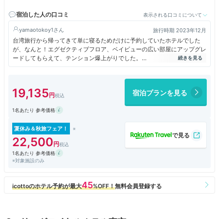
ジンバスで約20分の好立地！
宿泊した人の口コミ
表示される口コミについて
yamaotokoy1
旅行時期 2023年12月
台湾旅行から帰ってきて単に寝るためだけに予約していたホテルでした
が、なんと！エグゼクティブフロア、ベイビューの広い部屋にアップグレ
ードしてもらえて、テンション爆上がりでした。
レインボーブリッジや東京タワーも見える高層階でした。
19,135
宿泊プランを見る
1名あたり 参考価格
夏休み＆秋旅フェア！
22,500
1名あたり 参考価格
※対象施設のみ