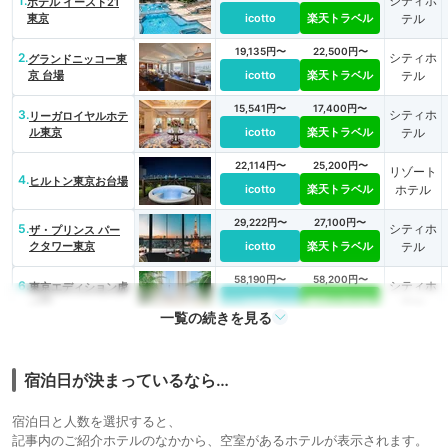
1.
シティホ
ホテル イースト21
東京
icotto
楽天トラベル
テル
19,135円〜
22,500円〜
2.
シティホ
グランドニッコー東
京 台場
icotto
楽天トラベル
テル
15,541円〜
17,400円〜
3.
シティホ
リーガロイヤルホテ
ル東京
icotto
楽天トラベル
テル
22,114円〜
25,200円〜
リゾート
4.
ヒルトン東京お台場
icotto
楽天トラベル
ホテル
29,222円〜
27,100円〜
5.
シティホ
ザ・プリンス パー
クタワー東京
icotto
楽天トラベル
テル
58,190円〜
58,200円〜
6.
シティホ
東京エディション虎
ノ門
icotto
楽天トラベル
テル
一覧の続きを見る
78,114円〜
7.
シティホ
フォーシーズンズホ
テル東京大手町
icotto
テル
宿泊日が決まっているなら…
宿泊日と人数を選択すると、
記事内のご紹介ホテルのなかから、空室があるホテルが表示されます。