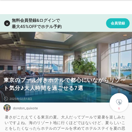
東京のプール付きホテルで都心にいながらリゾー
ト気分♪大人時間を過ごせる7選
2025年02月13日
dondon_quixote
1
暑さがこたえてくる東京の夏。大人だってプールで避暑を楽しみた
いですよね。海のリゾート地に行くほどではないけど、夏らしいこ
とをしたくなったらホテルのプールを求めてホテルステイを夏の思