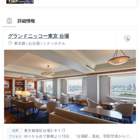
詳細情報
グランドニッコー東京 台場
東京都 / お台場 / シティホテル
東京都港区台場2-6-1
住所
ゆりかもめで新橋より15分、「台場駅」直結。羽田空港からリム
アクセス