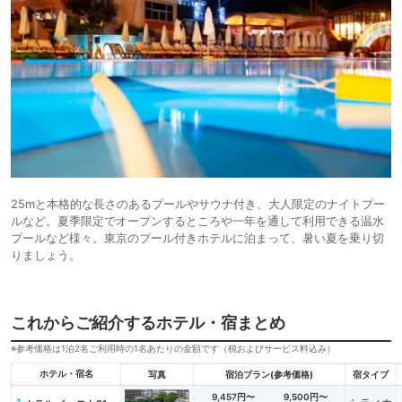
25mと本格的な長さのあるプールやサウナ付き、大人限定のナイトプー
ルなど。夏季限定でオープンするところや一年を通して利用できる温水
プールなど様々。東京のプール付きホテルに泊まって、暑い夏を乗り切
りましょう。
これからご紹介するホテル・宿まとめ
※参考価格は1泊2名ご利用時の1名あたりの金額です（税およびサービス料込み）
ホテル・宿名
写真
宿泊プラン(参考価格)
宿タイプ
9,457円〜
9,500円〜