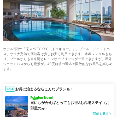
ホテル5階の「庵スパ TOKYO（トウキョウ）」。プール、ジェットバ
ス、サウナ完備で宿泊客は少しお安く利用できます。水着レンタルもあ
り。プールからも東京湾とレインボーブリッジが一望できますが、屋外
ジェットバスからも絶景が。40度前後の適温で開放的なお風呂を楽しめ
ます。
お得に泊まるならこんなプランも！
SALE
日にちが合えばとってもお得♪お台場ステイ（お
部屋のみ）
詳細を見る