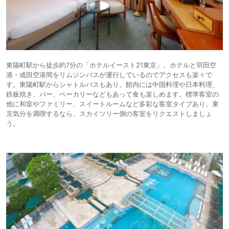
東陽町駅から徒歩約7分の「ホテルイースト21東京」。ホテルと羽田空
港・成田空港間をリムジンバスが運行しているのでアクセスも楽々で
す。東陽町駅からシャトルバスもあり。館内には中国料理や日本料理、
鉄板焼き、バー、ベーカリーなどもあって食も楽しめます。標準客室の
他に和室やファミリー、スイートルームなど多彩な客室タイプあり。東
京気分を満喫するなら、スカイツリー側の客室をリクエストしましょ
う。