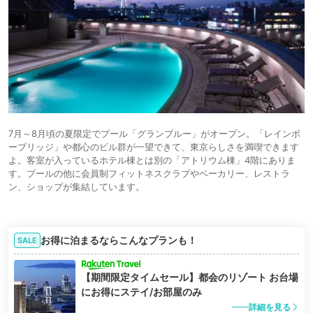
7月～8月頃の夏限定でプール「グランブルー」がオープン。「レインボ
ーブリッジ」や都心のビル群が一望できて、東京らしさを満喫できます
よ。客室が入っているホテル棟とは別の「アトリウム棟」4階にありま
す。プールの他に会員制フィットネスクラブやベーカリー、レストラ
ン、ショップが集結しています。
お得に泊まるならこんなプランも！
SALE
【期間限定タイムセール】都会のリゾート お台場
にお得にステイ/お部屋のみ
詳細を見る