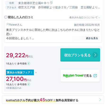
東京都港区芝公園4-8-1
住所
都営大江戸線 赤羽橋駅より徒歩２分／三田線 芝公園駅より徒
アクセス
歩３分／ＪＲ・モノレール 浜松町駅より徒歩１２分
宿泊した人の口コミ
表示される口コミについて
flower
旅行時期 2022年10月
東京プリンスホテルに宿泊した時に次はこちらのホテルに泊まりたいなと
思い
今回宿泊しました！
バルコニーに出ることができ東京タワーをまじかに感じられよかったで
す。
29,222
宿泊プランを見る
ソファーに座るとタワーが見えるので、ただただ眺めて休養出来ました！
1名あたり 参考価格
朝食ブッフェは東京プリンスと同じような内容ですが３３階からの眺めが
素晴らしかったです。東京タワー側の窓際に座れて嬉しかったです。
夏休み＆秋旅フェア！
空港からのバス便が再開するといいですね。
27,100
また泊まりたいホテルです！
1名あたり 参考価格
※対象施設のみ