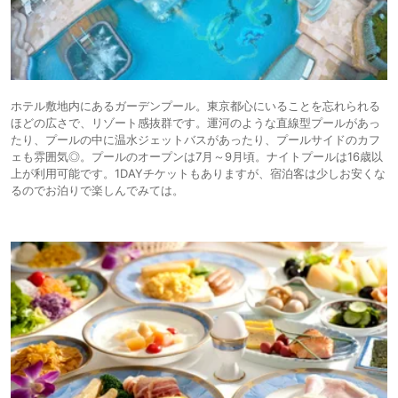
ホテル敷地内にあるガーデンプール。東京都心にいることを忘れられる
ほどの広さで、リゾート感抜群です。運河のような直線型プールがあっ
たり、プールの中に温水ジェットバスがあったり、プールサイドのカフ
ェも雰囲気◎。プールのオープンは7月～9月頃。ナイトプールは16歳以
上が利用可能です。1DAYチケットもありますが、宿泊客は少しお安くな
るのでお泊りで楽しんでみては。