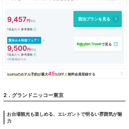
アメニティもひと通り。
部屋の飲み物はお茶だけでコーヒーが有れば良かったけと、1Fにコンビ
ニがある。
9,457
宿泊プランを見る
食事ところは贅沢を言わなければ、同じ建物の1Fに入っているので困ら
ない。
1名あたり 参考価格
夏休み＆秋旅フェア！
9,500
1名あたり 参考価格
※対象施設のみ
2．グランドニッコー東京
お台場観光も楽しめる、エレガントで明るい雰囲気が魅
力