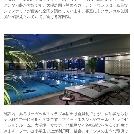
アンな内装が素敵です。大隈庭園を望めるガーデンラウンジは、豪華な
シャンデリアが優美な空間を演出しています。客室にもクラシカルな調
度品が設えられていて、寛げる雰囲気。
施設内にあるリーガヘルスクラブ早稲田は会員制ですが、宿泊客ならお
安い料金で一時利用が可能です。フィットネスジムやプール、リラクゼ
ーションルーム、大浴場、サウナ、水風呂など各種施設をお安く利用で
きます。プールは小学生以上が利用可。都会のオアシスのような環境で