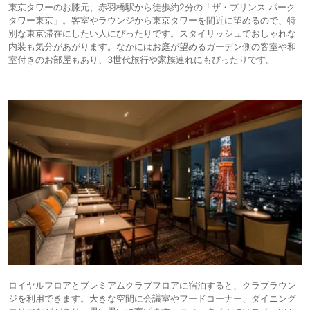
東京タワーのお膝元、赤羽橋駅から徒歩約2分の「ザ・プリンス パーク
タワー東京」。客室やラウンジから東京タワーを間近に望めるので、特
別な東京滞在にしたい人にぴったりです。スタイリッシュでおしゃれな
内装も気分があがります。なかにはお庭が望めるガーデン側の客室や和
室付きのお部屋もあり、3世代旅行や家族連れにもぴったりです。
ロイヤルフロアとプレミアムクラブフロアに宿泊すると、クラブラウン
ジを利用できます。大きな空間に会議室やフードコーナー、ダイニング