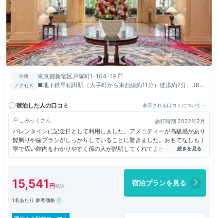
東京都新宿区戸塚町1-104-19
住所
■地下鉄早稲田駅（大手町から東西線約11分）徒歩約7分。JR高
アクセス
田馬場駅（新宿から山手線約5分）から無料シャトルバスで約10
分
宿泊した人の口コミ
表示される口コミについて
こみっく
旅行時期 2022年2月
バレンタインに記念日として利用しました。アメニティーが高級感があり
髭剃りや歯ブラシがしっかりしていることに驚きました。おもてなしも丁
寧で広い館内をわかりやすく係の人が説明してくれてよかったです。ベッ
ドや枕もクッション性に優れて快適です。チョコレートをお土産に購入し
ました。
15,541
宿泊プランを見る
1名あたり 参考価格