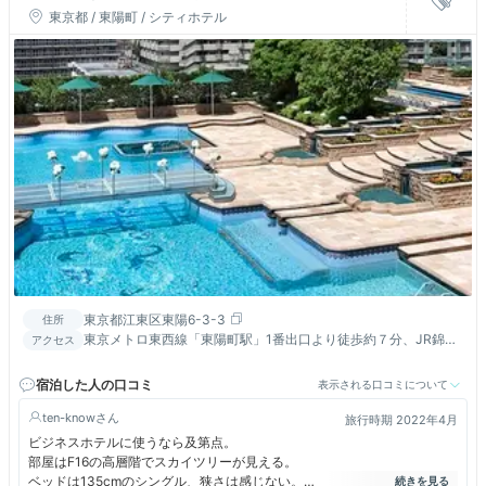
東京都 / 東陽町 / シティホテル
東京都江東区東陽6-3-3
住所
東京メトロ東西線「東陽町駅」1番出口より徒歩約７分、JR錦糸
アクセス
町駅から都営バスで約15分
宿泊した人の口コミ
表示される口コミについて
ten-know
旅行時期 2022年4月
ビジネスホテルに使うなら及第点。
部屋はF16の高層階でスカイツリーが見える。
ベッドは135cmのシングル、狭さは感じない。