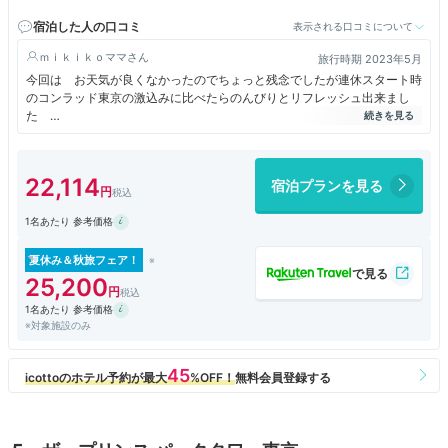
宿泊した人の口コミ
表示される口コミについて
ｍｉｋｉｋｏママ
旅行時期 2023年5月
今回は お天気が良くなかったのでちょっと残念でしたが連休スタート時
のコンラッド東京の激込みに比べたらのんびりとリフレッシュ出来まし
た
ただ 残念ながら スパ周辺の改装修理のために 使えなかったのが残念
でした
こちらのお台場ヒルトンだけは プールなども ダイヤモンド会員以外
22,114
宿泊プランを見る
は すべて有料なのでちょっと楽しみでしたが 今回は 仕方ありませ
ん
1名あたり 参考価格
結婚記念日の宿泊と伝えましたらお祝いの品を 持ってきてくださいまし
た
ラウンジの食べ物などはどんどん少なくなってきましたが贅沢な時間を味
夏休み＆秋旅フェア！
わえるのは 本当に幸せです 有難うございました
25,200
1名あたり 参考価格
※対象施設のみ