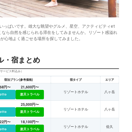
いっぱいです。雄大な眺望やグルメ、星空、アクティビティet
くなら自然を感じられる滞在をしてみませんか。リゾート感溢れ
人が心地よく過ごせる場所を探してみました。
ル・宿まとめ
びサービス料込み）
宿泊プラン(参考価格)
宿タイプ
エリア
168円〜
21,600円〜
リゾートホテル
八ヶ岳
otto
楽天トラベル
25,000円〜
リゾートホテル
八ヶ岳
otto
楽天トラベル
522円〜
18,100円〜
リゾートホテル
佐久
otto
楽天トラベル