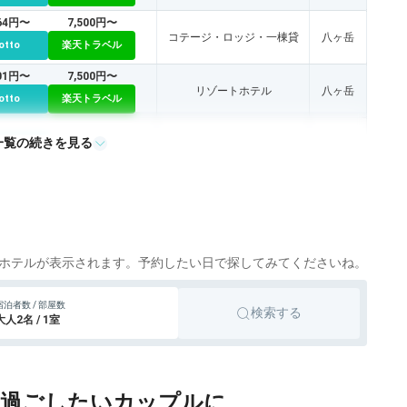
364円〜
7,500円〜
コテージ・ロッジ・一棟貸
八ヶ岳
otto
楽天トラベル
501円〜
7,500円〜
リゾートホテル
八ヶ岳
otto
楽天トラベル
一覧の続きを見る
リゾートホテル
otto
ホテルが表示されます。予約したい日で探してみてくださいね。
宿泊者数 / 部屋数
検索する
大人2名 / 1室
に過ごしたいカップルに