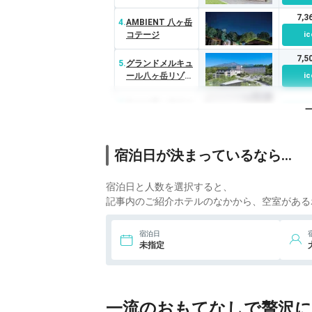
7,
4.
AMBIENT 八ヶ岳
コテージ
ic
7,
5.
グランドメルキュ
ール八ヶ岳リゾー
ic
ト＆スパ
6.
ヒュッテ・エミー
ic
ル
宿泊日が決まっているなら…
宿泊日と人数を選択すると、
記事内のご紹介ホテルのなかから、空室がある
宿泊日
未指定
一流のおもてなしで贅沢