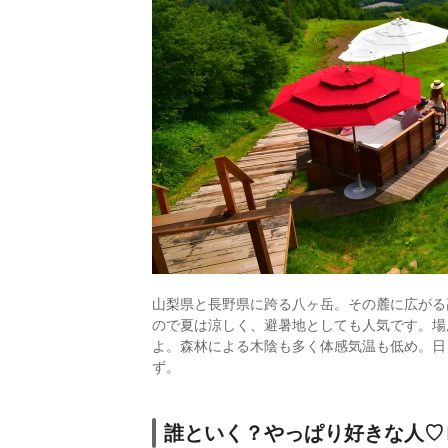
山梨県と長野県に跨る八ヶ岳。その麓に広がる
ので夏は涼しく、避暑地としても人気です。場
よ。森林による木陰も多く体感気温も低め。日
ず。
誰といく？やっぱり好きな人♡