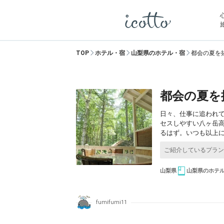
TOP
ホテル・宿
山梨県のホテル・宿
都会の夏を
都会の夏を
日々、仕事に追われ
セスしやすい八ヶ岳
るはず。いつも以上
山梨県
山梨県のホテ
fumifumi11