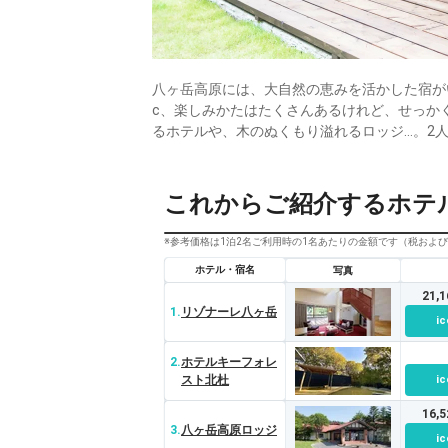
八ヶ岳高原には、大自然の恵みを活かした宿が
c、楽しみかたはたくさんあるけれど、せっか
るホテルや、木のぬくもり溢れるロッジ…。2
これからご紹介するホテ
※参考価格は1泊2名ご利用時の1名あたりの金額です（税およ
ホテル・宿名
写真
21,
1.
リゾナーレ八ヶ岳
ic
2.
ホテルキーフォレ
スト北杜
ic
16,
3.
八ヶ岳高原ロッジ
ic