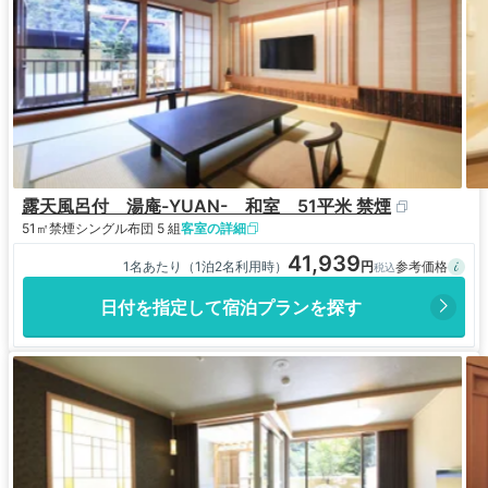
露天風呂付 湯庵-YUAN- 和室 51平米 禁煙
51㎡
禁煙
シングル布団 5 組
客室の詳細
41,939
1名あたり（1泊2名利用時）
日付を指定して宿泊プランを探す