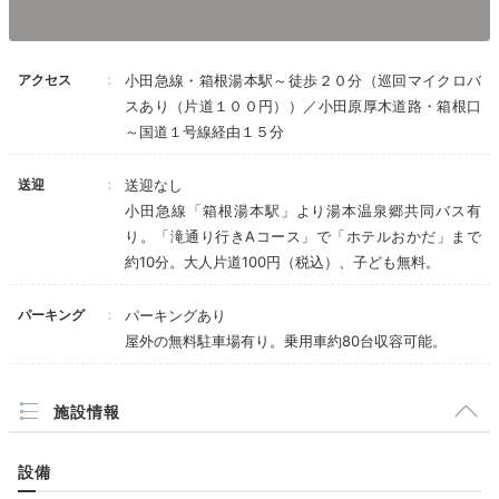
温泉はさらさらとしていて、お肌がすべすべになりまし
た。お部屋の露天風呂は家族3人で入ってもまだまだ余
+2
裕があって、本当に最高でした！！
アクセス
小田急線・箱根湯本駅～徒歩２０分（巡回マイクロバ
スあり（片道１００円））／小田原厚木道路・箱根口
～国道１号線経由１５分
送迎
送迎なし
Relax
小田急線「箱根湯本駅」より湯本温泉郷共同バス有
17:30
り。「滝通り行きAコース」で「ホテルおかだ」まで
約10分。大人片道100円（税込）、子ども無料。
絶景の足湯テラスで
ほっこりひと休み
パーキング
パーキングあり
屋外の無料駐車場有り。乗用車約80台収容可能。
施設情報
設備