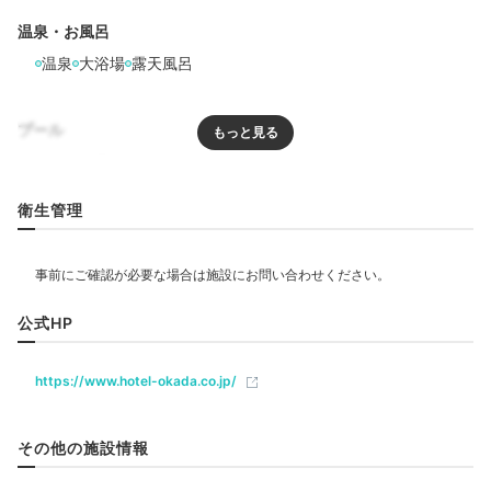
温泉・お風呂
温泉
大浴場
露天風呂
ホテルおかだ 足湯①
ホテ
プール
8階「スカイガーデン」には開放的な足湯テラスが。昼
プール
屋外プール
は湯坂山の緑、夜は星空を眺めてのんびり過ごせます。
併設の「見晴らし茶屋」で、サービスのお茶やお漬物、
衛生管理
夏季限定のビール（有料）を楽しむのもおすすめ。
リラクゼーション
サウナ
ジャグジー
エステ・マッサージ
公式HP
飲食
q2momo1p
ルームサービス
足湯がとてもよかったです。温泉を満喫しました。
https://www.hotel-okada.co.jp/
+1
ベビー＆子供関連
その他の施設情報
ベビーベッド