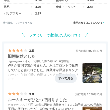
客室
3.54
接客対応
3.48
風呂
4.01
食事・ドリンク
3.41
バリアフリー
2.97
情報提供：フォートラベル
表示される口コミについて
屋外プール（夏季限定）
ファミリーで宿泊した人の口コミ
夏の旅行なら、ファミリー向けの屋外プールを利用して
はいかが？ 深さ1.2mと0.6mの2つのプールがあり、小
さなお子さんも楽しめます。館内には卓球コーナーやゲ
3.5
旅行時期 2021年10月
ームコーナーもあり、家族で遊べますよ。
旧態依然とした
nigerogeroni
利用した際の同行者
家族旅行
WIFIが貧弱で繋がりません。氷はフロントで販売
していると言われました。冷蔵庫が課金ドリンク
バーで、午前10時に自動ロックされ開かなくなり
Onsen
なす。
16:30
日本旅館の悪しき伝統は残っておりますが、スタ
ホテルから徒歩約3分
アクセス
3.0
コスパ
4.0
客室
3.0
接客対応
4.5
風呂
4.5
ッフの皆さんは頑張っています。何といっても大
食事・ドリンク
3.5
バリアフリー
評価なし
「湯の里おかだ」や
浴場は大したものです。
3.0
旅行時期 2020年10月
ルームキーがひとつで困りました
大浴場で湯めぐり
チョッチ
利用した際の同行者
家族旅行
１人１泊予算
20,000円未満
平日の宿泊でしたが、GOto で多くの人がいまし