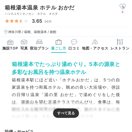
箱根湯本温泉 ホテル おかだ
9
ハコネユモトオンセン ホテル オカダ
3.65
96件
神奈川県 / 箱根、箱根湯本 / 旅館
施設TOP
写真
宿泊プラン
過ごし方
口コミ
地図・アクセス
レストラン
箱根湯本でたっぷり湯めぐり。5本の源泉と
多彩なお風呂を持つ温泉ホテル
箱根湯本駅にほど近い「ホテルおかだ」は、5つの自
家源泉を持つ和風ホテル。眺めの良い大浴場や、併設
の日帰り温泉「湯の里 おかだ」で湯めぐりをした後
は、湯坂山を望む足湯テラスでのんびり。食事は、毎
朝仕入れる駿河湾の海鮮をどうぞ。旅のスタイルに合
わせて選べる、5タイプの客室も魅力です。
設備・サービス