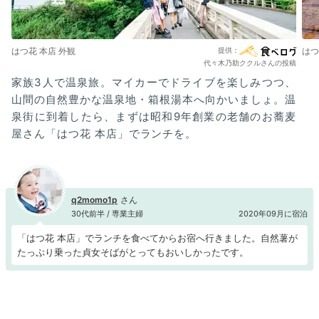
はつ花 本店 外観
はつ
代々木乃助ククルさんの投稿
家族3人で温泉旅。マイカーでドライブを楽しみつつ、
山間の自然豊かな温泉地・箱根湯本へ向かいましょ。温
泉街に到着したら、まずは昭和9年創業の老舗のお蕎麦
屋さん「はつ花 本店」でランチを。
q2momo1p
30代前半 / 専業主婦
2020年09月に宿泊
「はつ花 本店」でランチを食べてからお宿へ行きました。自然薯が
たっぷり乗った貞女そばがとってもおいしかったです。