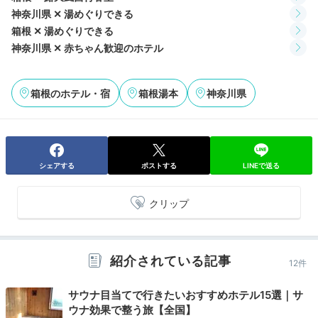
神奈川県 ✕ 湯めぐりできる
Morning
箱根 ✕ 湯めぐりできる
07:00
神奈川県 ✕ 赤ちゃん歓迎のホテル
お部屋でゆるりと
箱根のホテル・宿
箱根湯本
神奈川県
朝風呂を満喫
シェアする
ポストする
LINEで送る
クリップ
紹介されている記事
12件
客室の温泉風呂一例
q2momo1pさんの投稿
サウナ目当てで行きたいおすすめホテル15選｜サ
ウナ効果で整う旅【全国】
温泉風呂付きの「粋彩～SUISAI～」「湯庵」「泉遊」