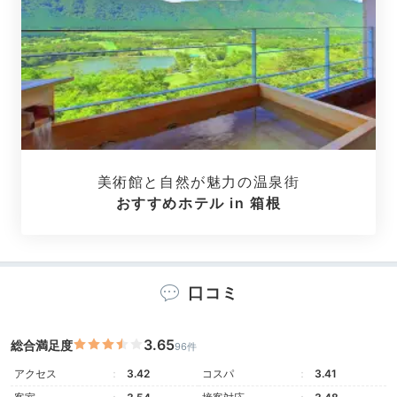
q2momo1p
「粋彩～SUISAI～」はお部屋も庭も広く、素敵で癒され
ました。事前連絡でベビーバスやオムツ用ゴミ箱などを
+2
用意していただけて嬉しかったです。
Freetime
美術館と自然が魅力の温泉街
15:30
おすすめホテル in 箱根
館内には
子どもが遊べる施設も
口コミ
3.65
総合満足度
96件
アクセス
3.42
コスパ
3.41