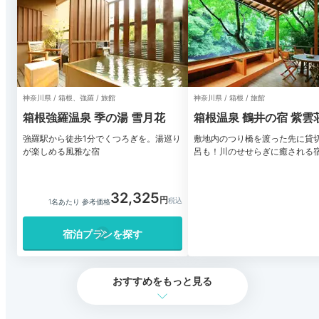
神奈川県 / 箱根、強羅 / 旅館
神奈川県 / 箱根 / 旅館
箱根強羅温泉 季の湯 雪月花
箱根温泉 鶴井の宿 紫雲
強羅駅から徒歩1分でくつろぎを。湯巡り
敷地内のつり橋を渡った先に貸
が楽しめる風雅な宿
呂も！川のせせらぎに癒される
32,325
1名あたり 参考価格
宿泊プランを探す
おすすめをもっと見る