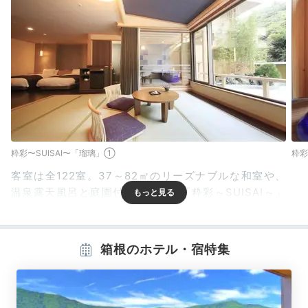
粋彩〜SUISAI〜「瑠璃」①
粋彩
客室は全122室。37～82㎡のリーズナブルな和室や、
温泉露天風呂と庭園付きの和洋室「粋彩～SUISAI～」
など、趣の異なる5タイプがあります。おねしょシーツ
など子ども用の貸出品も充実。事前予約でレンタルでき
ますよ。
箱根のホテル・宿特集