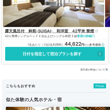
露天風呂付 粋彩-SUISAI- 和洋室 42平米 禁煙
42㎡
禁煙
シングルベッド 2 台およびシングル布団 3 組
客室の詳細
44,622
1名あたり（1泊2名利用時）
日付を指定して宿泊プランを探す
割引前の料金について
こちらもおすすめ
Pickup
似た体験の人気ホテル・宿