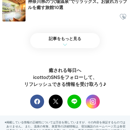
神奈川県の“穴場温泉”でリラックス。お疲れカップ
ルを癒す旅館10選
記事をもっと見る
癒される毎日へ
朝食バイキング一例
朝食
icottoのSNSをフォローして、
7階のゆったりとしたレストラン「スカイラウンジ」で
リフレッシュできる情報を受け取ろう♪
頂く朝食は、和洋多彩なお料理が並ぶバイキングです。
パン派の方も、ご飯派の方も満足できるはず♩またキッ
ズコーナーが併設されていて、赤ちゃん連れでも安心し
て過ごせますよ。