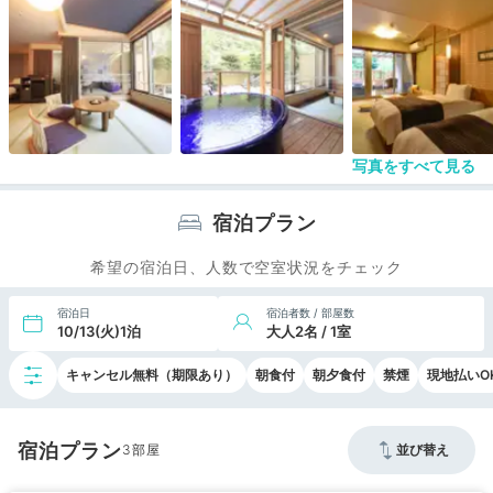
持ちよさそうでした。
食事は夕朝食ともバイキングスタイルですが、バイ
キングではあまり見ない珍しいメニューもあり、味
も美味でとても良かったです。
箱根湯本でも西端近くの宿で、駅から遠いのが難点
ですが、１００円で宿を廻ってくれるバスがあるの
で、電車で来る人はこれを使うと良いでしょう。
箱根湯本に泊まろうとしている知人にお勧めできる
写真をすべて見る
宿です。
宿泊プラン
希望の宿泊日、人数で空室状況をチェック
宿泊日
宿泊者数 / 部屋数
10/13(火)1泊
大人2名 / 1室
キャンセル無料（期限あり）
朝食付
朝夕食付
禁煙
現地払いO
宿泊プラン
3
並び替え