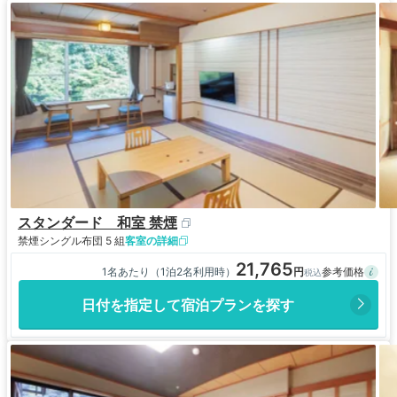
スタンダード 和室 禁煙
禁煙
シングル布団 5 組
客室の詳細
21,765
1名あたり（1泊2名利用時）
日付を指定して宿泊プランを探す