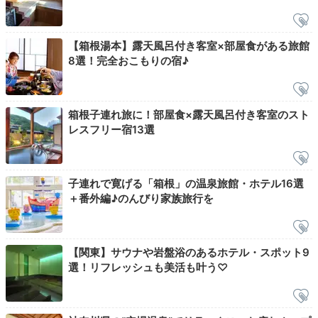
タイプのお部屋では、ホテル自慢の自家源泉を好きな時
に楽しめます。お部屋にも洗顔料や化粧水が用意されて
いるので、お肌ケアもばっちり。
【箱根湯本】露天風呂付き客室×部屋食がある旅館
8選！完全おこもりの宿♪
箱根子連れ旅に！部屋食×露天風呂付き客室のスト
q2momo1p
レスフリー宿13選
朝食前、主人と子どもが寝ている隙に…お部屋で朝風呂。天気も良
くとても気持ちよかったです。お風呂からの景色が最高でした。
子連れで寛げる「箱根」の温泉旅館・ホテル16選
＋番外編♪のんびり家族旅行を
Breakfast
08:00
【関東】サウナや岩盤浴のあるホテル・スポット9
選！リフレッシュも美活も叶う♡
和洋どちらも
楽しめる朝食