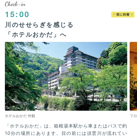
Check-in
15:00
宿に到着
川のせせらぎを感じる
「ホテルおかだ」へ
ホテルおかだ 外観
フロ
「ホテルおかだ」は、箱根湯本駅から車またはバスで約
10分の場所にあります。目の前には須雲川が流れてい