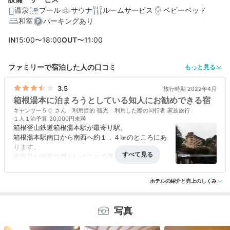
温泉
プール
サウナ
ルームサービス
ベビーベッド
和室
パーキングあり
編集部おすすめの３つのポイント
IN
15:00〜18:00
OUT
〜11:00
5本の源泉と13の温泉を楽しめる、開放感たっぷりの大浴
場
ファミリーで宿泊した人の口コミ
もっと見る
露天風呂付き客室や広々とした和室も。5種類の和モダン
な客室
3.5
旅行時期 2022年4月
箱根湯本に泊まろうとしている知人にお勧めできる宿
お寿司やステーキ、自分で作る鍋も♩和洋多彩な夕食バ
キャンサー５０
イキング
利用目的
観光
利用した際の同行者
家族旅行
１人１泊予算
20,000円未満
箱根登山鉄道箱根湯本駅が最寄り駅。
箱根湯本駅南口から南西へ約１．４㎞のところにあ
ります。
内風呂が温泉給湯ということで選んだ宿ですが、４
月１日の金曜日、４人１部屋で一人１６，０００円
アクセス
3.0
コスパ
3.5
客室
3.5
接客対応
3.5
風呂
3.5
強でした。
ホテルの紹介と売上のしくみ
食事・ドリンク
3.5
バリアフリー
評価なし
結論から言うと、大満足の宿でした。
部屋は広い和室で、広縁や踏み込みを除いて１５畳
あり、内風呂は円形の青い陶器製のバスタブで雰囲
写真
気満点。
入りませんでしたが、大浴場も露天風呂があり、気