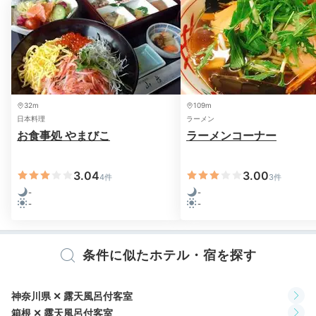
てステーキやお寿司、好みの具で作る「じぶん鍋」、子
どもが喜ぶチョコファウンテンなど、和洋多彩なお料理
を楽しめますよ。時期によっては会席料理プランが登場
することも。
32m
109m
日本料理
ラーメン
お食事処 やまびこ
ラーメンコーナー
q2momo1p
夕食はバイキングで、子ども用ハイチェアを用意して頂けたのでの
3.04
3.00
4件
3件
んびり食事できました。また、感染症対策がしっかりしていて安心
-
-
でした。
-
-
条件に似たホテル・宿を探す
2日目
神奈川県 ✕ 露天風呂付客室
箱根 ✕ 露天風呂付客室