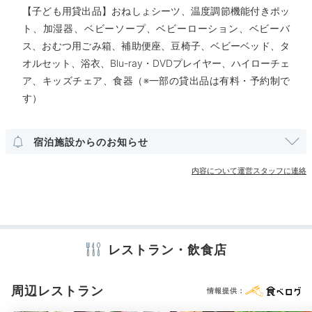
【子ども用貸出品】おねしょシーツ、温度調節機能付きポッ
部屋情報
ト、加湿器、ベビーソープ、ベビーローション、ベビーバ
Dinner
和室
和洋室
インターネット利用可能
Wi-Fi利用可能
ス、おむつ用ごみ箱、補助便座、豆椅子、ベビーベッド、タ
18:00
露天風呂付客室
オルセット、浴衣、Blu-ray・DVDプレイヤー、ハイローチェ
駿河湾の海の幸を
ア、キッズチェア、食器（※一部の貸出品は有料・予約制で
す）
その他館内施設
和会席かバイキングで
宴会場
売店・ギフトショップ
卓球台
カラオケルーム
宿泊施設からのお知らせ
アメニティ
内容について運営スタッフに連絡
テレビ
冷蔵庫
スリッパ
セーフティボックス
洗浄機付トイレ
浴衣
歯ブラシ
メイク落とし
洗顔
化粧水
シャンプー
リンス
ボディソープ
タオル
バスタオル
ドライヤー
お茶セット
電気ポット
ブルーレイプレイヤー
レストラン・飲食店
※設備・アメニティは、確認が取れている情報を表示しています。
夕食バイキング一例
周辺レストラン
スカ
情報提供：
夕食は「スカイラウンジ」でのバイキングです。焼き立