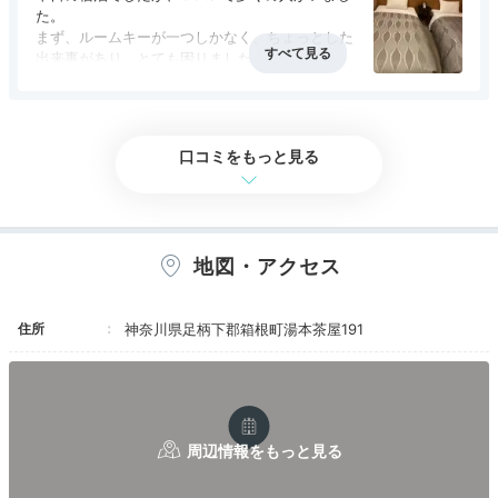
た。
まず、ルームキーが一つしかなく、ちょっとした
出来事があり、とても困りました。
温泉は館内と外に宿泊者以外も入れるものがあ
アクセス
4.0
コスパ
3.5
客室
3.0
接客対応
3.5
風呂
3.5
り、こちらはいろいろなお風呂があって楽しめま
食事・ドリンク
3.5
バリアフリー
評価なし
す。館内のほうは湯上りに、飲み物や菓子のサー
ビスがあり、良かったです。
口コミをもっと見る
食事はブッフェを選びましたが、私は具合が悪く
なってしまい食べられず。。。
朝のブッフェは食べられました。和食洋食と一般
的なブッフェです。
湯の里おかだ①
湯
地図・アクセス
お部屋は和洋室でした。ちょっと古さを感じ、洗
新鮮な自家源泉を、客室露天風呂、大浴場、隣接の日帰
面所がとても狭かったです。
り温泉「湯の里おかだ」、貸切風呂など、多彩なお風呂
住所
神奈川県足柄下郡箱根町湯本茶屋191
で楽しめます。メイク落としなどのスキンケアアメニテ
ィや、ベビーグッズ完備なのも嬉しい◎。
q2momo1p