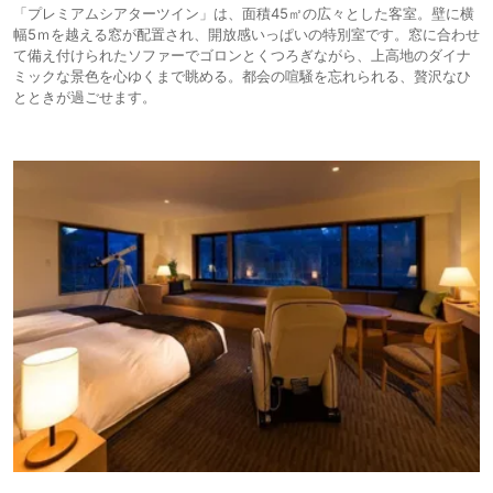
「プレミアムシアターツイン」は、面積45㎡の広々とした客室。壁に横
幅5ｍを越える窓が配置され、開放感いっぱいの特別室です。窓に合わせ
て備え付けられたソファーでゴロンとくつろぎながら、上高地のダイナ
ミックな景色を心ゆくまで眺める。都会の喧騒を忘れられる、贅沢なひ
とときが過ごせます。