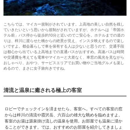
こちらでは、マイカー規制がされています。上高地の美しい自然を残し
ていきたいという思いから規制がされていますが、ホテルへは「帝国ホ
テル前」バス停から徒歩約10分と近いのでご安心を。ホテルまでの道の
りは、梓川に渡らせた橋からの絶景が見え、インスタ映えするので楽し
いですよ。都会暮らしで車を保有する人は少ないと思うので、交通手段
は都心から出ている上高地までの直通バスがおすすめ。高速バスは時間
や交通費を考えても電車やマイカーと大差なく、車窓の風光を見ながら
おしゃべり、おやつ、サービスエリアでお買い物やご当地グルメも楽し
めるので、まさに女子旅向きですね。
清流と温泉に癒される極上の客室
ロビーでチェックインを済ませたら、客室へ。すべての客室の窓
からは梓川の清流や霞沢岳、六百山の雄大な眺めを臨めますよ。
客室のお湯は源泉掛け流しの温泉を使用。お部屋でも温泉に浸か
ることができます。では、おすすめのお部屋を紹介してきましょ