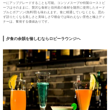
ーにアップグレードすることも可能。コンソメスープや特製ローストビ
ーフはそのままに、贅沢な食材と信州産の食材を随所に使用したオード
ブルとポアソン(魚料理)も味わえます。食に精通していなくとも、思わ
ず語りたくなる美しさと美味しさ♡都会では味わえない景色と極上ディ
ナーは、奮発する価値ありです。
夕食の余韻を愉しむならロビーラウンジへ