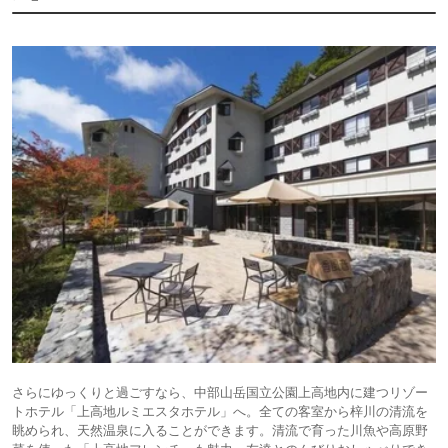
さらにゆっくりと過ごすなら、中部山岳国立公園上高地内に建つリゾー
トホテル「上高地ルミエスタホテル」へ。全ての客室から梓川の清流を
眺められ、天然温泉に入ることができます。清流で育った川魚や高原野