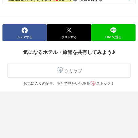
追加料金をはらいランチパックにしたので ランチをいただいたのです
が、サラダを食べ終わると同時にメインを持ってこられ、 そのメインの
お皿でサラダのお皿を押してどかし、さらに メインのお皿をそのままず
っと押しやり 手の届かない位置に置くという なかなかない 訳の分か
らないサービスにびっくりしました。もっと安いところでも そんなこと
されたことはなかったです。あと お味も きっとランチを作る方と 高
評価のディナーを作る方は違う方だろうなとおもいました。
シェアする
ポストする
LINEで送る
なぜに あんなに口コミがいいのかわからなかったです。
気になるホテル・旅館を共有してみよう♪
クリップ
お気に入りの記事、あとで見たい記事を
ストック！