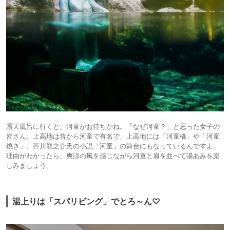
露天風呂に行くと、河童がお待ちかね。「なぜ河童？」と思った女子の
皆さん、上高地は昔から河童で有名で、上高地には「河童橋」や「河童
焼き」、芥川龍之介氏の小説「河童」の舞台にもなっているんですよ。
理由がわかったら、爽涼の風を感じながら河童と肩を並べて湯あみを楽
しみましょう。
湯上りは「スパリビング」でとろ～ん♡