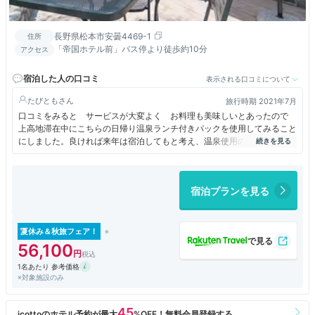
長野県松本市安曇4469-1
住所
「帝国ホテル前」バス停より徒歩約10分
アクセス
宿泊した人の口コミ
表示される口コミについて
たびとも
旅行時期 2021年7月
口コミをみると サービスが大変よく お料理も美味しいとあったので
上高地滞在中にこちらの日帰り温泉ランチ付きパックを使用してみること
にしました。良ければ来年は宿泊してもと考え、温泉使用のみなら2200
円という わりと高いめの入浴料金設定であり期待しました。
初めにフロントで 袋に入ったフェイスタオルとバスタオルをもらい 入
宿泊プランを見る
りました。カランが5つしかないのですが、入場制限されてないので 空
いてなくボーっと待たないといけません。
源泉掛け流しとの事でした。小さめの内湯と小さな露天がありました。更
衣室も小さいので ロッカーが密になり 混む時は使いにくかったです。
夏休み＆秋旅フェア！
56,100
タオルを更衣室のタオル返却にいれ、袋〔カバンタイプ〕をフロントに返
1名あたり 参考価格
しに行くと これはさしあげたものですとのこと。初めに言ってくれれ
※対象施設のみ
ば 主人も もらったのに、タオルの所に返却したわと。あと2200円と
いうのは もしかしてタオルセット付きだから？わからないままでした。