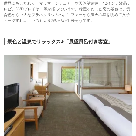
備品にもこだわり、マッサージチェアーや天体望遠鏡、42インチ液晶テ
レビ、DVDプレイヤー等が揃っています。緑豊かだった窓の景色は、黄
昏色から巨大なプラネタリウムへ。ソファーから満天の星を眺めて女子
トークすれば、いつもより深い話が出来そうです。
景色と温泉でリラックス♪「展望風呂付き客室」