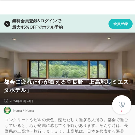
都会に疲れた心が癒える♡長野「上高地ルミエス
タホテル」
2024年06月24日
Kuma＊Kuma
2
コンクリートやビルの景色。慌ただしく過ぎる人混み。都会で過ご
していると、心が窮屈に感じてくる時があります。そんな時は、長
野県の上高地へ旅行しましょう。上高地は、日本を代表する避暑