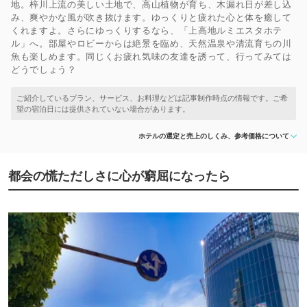
地。梓川上流の美しい土地で、高山植物が育ち、木漏れ日が差し込
み、爽やかな風が吹き抜けます。ゆっくりと疲れた心と体を癒して
くれますよ。さらにゆっくりするなら、「上高地ルミエスタホテ
ル」へ。部屋やロビーからは絶景を臨め、天然温泉や清流育ちの川
魚も楽しめます。同じくお疲れ気味の友達を誘って、行ってみては
どうでしょう？
ホテルの選定と売上のしくみ、参考価格について
都会の慌ただしさに心が窮屈になったら