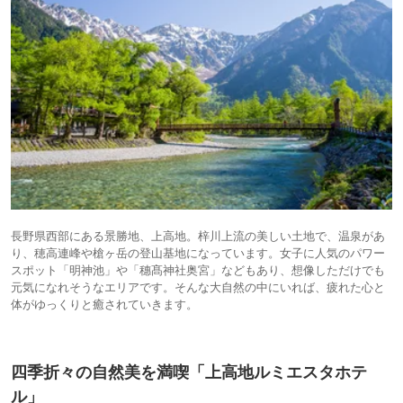
長野県西部にある景勝地、上高地。梓川上流の美しい土地で、温泉があ
り、穂高連峰や槍ヶ岳の登山基地になっています。女子に人気のパワー
スポット「明神池」や「穗髙神社奥宮」などもあり、想像しただけでも
元気になれそうなエリアです。そんな大自然の中にいれば、疲れた心と
体がゆっくりと癒されていきます。
四季折々の自然美を満喫「上高地ルミエスタホテ
ル」