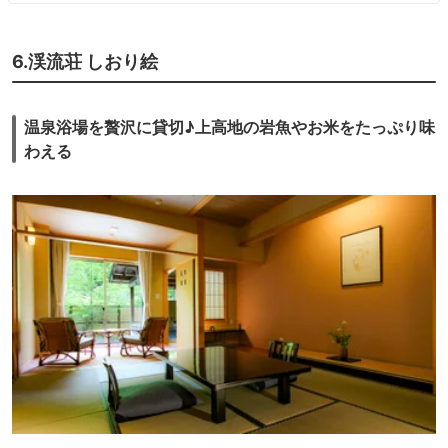
6.渓流荘 しおり絵
温泉浴場を贅沢に貸切♪上高地の岩魚やお米をたっぷり味
わえる