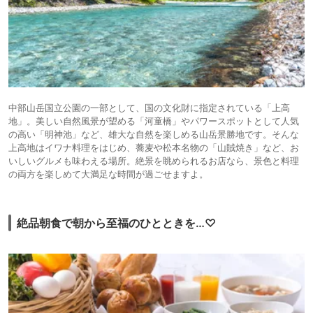
中部山岳国立公園の一部として、国の文化財に指定されている「上高
地」。美しい自然風景が望める「河童橋」やパワースポットとして人気
の高い「明神池」など、雄大な自然を楽しめる山岳景勝地です。そんな
上高地はイワナ料理をはじめ、蕎麦や松本名物の「山賊焼き」など、お
いしいグルメも味わえる場所。絶景を眺められるお店なら、景色と料理
の両方を楽しめて大満足な時間が過ごせますよ。
絶品朝食で朝から至福のひとときを…♡