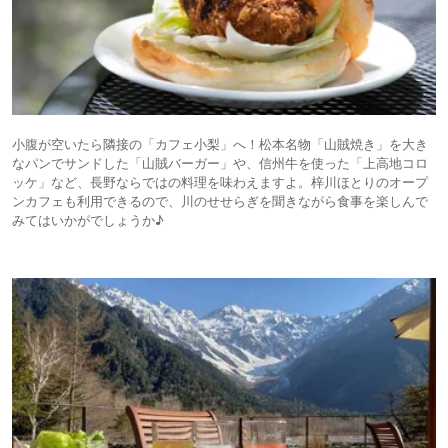
小腹が空いたら隣接の「カフェ小梨」へ！松本名物「山賊焼き」を大き
なパンでサンドした「山賊バーガー」や、信州牛を使った「上高地コロ
ッケ」など、長野ならではの料理を味わえますよ。梓川ほとりのオープ
ンカフェも利用できるので、川のせせらぎを聞きながら食事を楽しんで
みてはいかがでしょうか♪