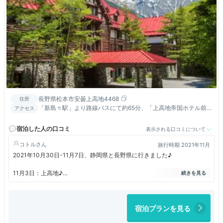
長野県松本市安曇上高地4468
住所
「新島々駅」より路線バスにて約65分、「上高地帝国ホテル前」
アクセス
下車徒歩約1分／長野自動車道「松本IC」より車で約60分、「沢
渡駐車場」より路線バスまたはタクシーで約30分／中部縦貫自
宿泊した人の口コミ
表示される口コミについて
動車道「高山IC」より車で約60分、「あかんだな駐車場(平湯)」
より路線バスまたはタクシーにて約30分
コトル
旅行時期 2021年11月
2021年10月30日-11月7日、静岡県と長野県に行きました♪
11月3日：上高地♪
上高地帝国ホテルのデラックスルーム。
ベランダから美しい穂高連峰のゆったりと眺めたら、
お待ちかねのディナータイム。
宿泊プランを見る
メインダイニングのフランス料理。
特別コースを。