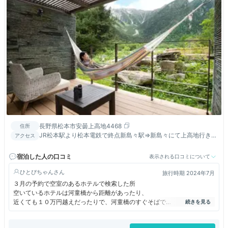
長野県松本市安曇上高地4468
住所
JR松本駅より松本電鉄で終点新島々駅⇒新島々にて上高地行きバ
アクセス
ス乗換。 JR高山駅よりバス⇒平湯にてシャトルバス・タクシー
に乗換。
宿泊した人の口コミ
表示される口コミについて
ひとぴちゃん
旅行時期 2024年7月
３月の予約で空室のあるホテルで検索した所
空いているホテルは河童橋から距離があったり、
近くても１０万円越えだったりで、河童橋のすぐそばで
宿泊費用もまだ許容範囲だったこちらのホテルを予約。
河童橋から近いので立地は最高。