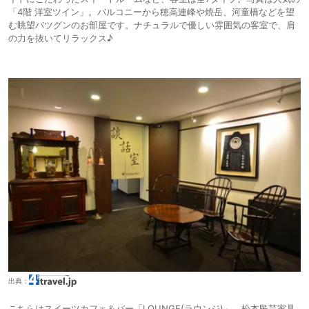
「4階 洋室ツイン」。バルコニーから穂高連峰や焼岳、河童橋などを望
む眺望バツグンのお部屋です。ナチュラルで優しい雰囲気の客室で、肩
の力を抜いてリラックス♪
出典：
こちらはスイーツカフェ＆バー「LOUNGE(ラウンジ)」。松本民芸家具