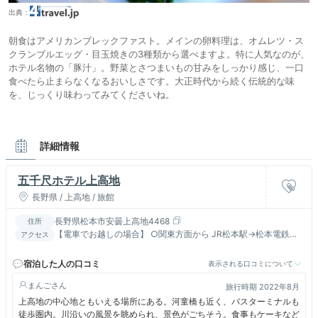
出典：
朝食はアメリカンブレックファスト。メインの卵料理は、オムレツ・ス
クランブルエッグ・目玉焼きの3種類から選べますよ。特に人気なのが、
ホテル名物の「豚汁」。野菜とさつまいもの甘みをしっかり感じ、一口
食べたら止まらなくなるおいしさです。大正時代から続く伝統的な味
を、じっくり味わってみてくださいね。
詳細情報
五千尺ホテル上高地
長野県 / 上高地 / 旅館
長野県松本市安曇上高地4468
住所
【電車でお越しの場合】 ○関東方面から JR松本駅→松本電鉄上
アクセス
高地線→新島々駅→アルピコ上高地行きバスまたはタクシー ○中
京方面から JR高山駅→濃飛バス上高地線 【お車でお越しの場
宿泊した人の口コミ
表示される口コミについて
合】 関東方面から 長野自動車道松本IC→国道158号→沢渡駐車場
→シャトルバスまたはタクシー 中京方面から 中部縦貫自動車道
まんご
旅行時期 2022年8月
高山IC→国道158号→平湯（あかんだな）駐車場→シャトルバス
上高地の中心地ともいえる場所にある。河童橋も近く、バスターミナルも
またはタクシー 『上高地は通年マイカー規制を行っています』
徒歩圏内。川沿いの風景を眺められ、景色がごちそう。食事もケーキなど