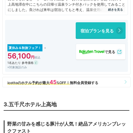
上高地滞在中にこちらの日帰り温泉ランチ付きパックを使用してみること
にしました。良ければ来年は宿泊してもと考え、温泉使用のみなら2200
円という わりと高いめの入浴料金設定であり期待しました。
初めにフロントで 袋に入ったフェイスタオルとバスタオルをもらい 入
宿泊プランを見る
りました。カランが5つしかないのですが、入場制限されてないので 空
いてなくボーっと待たないといけません。
源泉掛け流しとの事でした。小さめの内湯と小さな露天がありました。更
衣室も小さいので ロッカーが密になり 混む時は使いにくかったです。
夏休み＆秋旅フェア！
56,100
タオルを更衣室のタオル返却にいれ、袋〔カバンタイプ〕をフロントに返
1名あたり 参考価格
しに行くと これはさしあげたものですとのこと。初めに言ってくれれ
※対象施設のみ
ば 主人も もらったのに、タオルの所に返却したわと。あと2200円と
いうのは もしかしてタオルセット付きだから？わからないままでした。
追加料金をはらいランチパックにしたので ランチをいただいたのです
が、サラダを食べ終わると同時にメインを持ってこられ、 そのメインの
お皿でサラダのお皿を押してどかし、さらに メインのお皿をそのままず
っと押しやり 手の届かない位置に置くという なかなかない 訳の分か
3.五千尺ホテル上高地
らないサービスにびっくりしました。もっと安いところでも そんなこと
されたことはなかったです。あと お味も きっとランチを作る方と 高
評価のディナーを作る方は違う方だろうなとおもいました。
なぜに あんなに口コミがいいのかわからなかったです。
野菜の甘みを感じる豚汁が人気！絶品アメリカンブレッ
クファスト