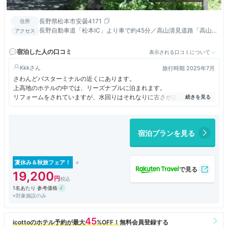
長野県松本市安曇4171
住所
長野自動車道「松本IC」より車で約45分／高山清見道路「高山
アクセス
IC」より車で約70分／路線バス「さわんど岩見平」バス停より
徒歩約3分
宿泊した人の口コミ
表示される口コミについて
Kkk
旅行時期 2025年7月
さわんどバスターミナルの近くにあります。
上高地のホテルの中では、リーズナブルに泊まれます。
リフォームをされていますが、水回りはそれなりに古さがあります。
夕食、朝食とも美味しくいただきました。
ロビーに上高地のライブ映像が映っていました。
宿泊プランを見る
夏休み＆秋旅フェア！
19,200
1名あたり 参考価格
※対象施設のみ