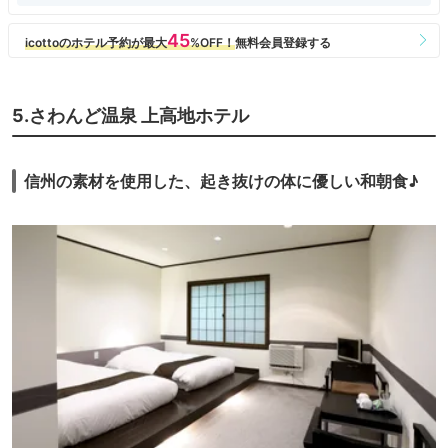
前菜、スープ、魚料理、肉料理、デザートのオーソドックスなコース。
シャンパン、白ワイン、赤ワイン、食後酒を合わせて。
帝国ホテルまらではの確かな料理は本当に美味しい。
きめ細かなサービスが行き届いて気持ちがいい。
11月4日：上高地♪
5.さわんど温泉 上高地ホテル
温かいコーヒーを飲みながら、
黄昏の穂高連峰を眺めて。
お待ちかねのディナータイム。
今日は鉄板焼き。
信州の素材を使用した、起き抜けの体に優しい和朝食♪
鉄板焼きは海鮮フルコース。
甘鯛、オマールエビ、アワビ。
目の前に華麗に焼き上げていく。
さらに、フランス料理のような調理に。
海鮮尽くしのフランス料理と考えればよく、
軽くイケる。
最後の〆はガーリックライス。
本当に美味しい。
11月5日：上高地♪
上高地帝国ホテルのデラックスルーム。
まったりと過ごしたら、
お待ちかねのディナータイム♪
3泊目の夕食は懐石料理♪
やっぱり、和食は恋しくなる。