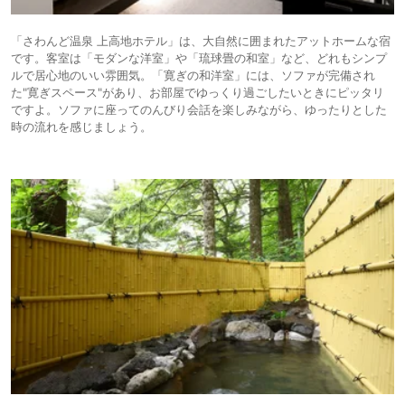
全体に軽やかで、本当に美味しい。
これらに合わせる日本酒もいい。
「さわんど温泉 上高地ホテル」は、大自然に囲まれたアットホームな宿
箸休めのおそば、
です。客室は「モダンな洋室」や「琉球畳の和室」など、どれもシンプ
〆は松茸ご飯。
本当に美味しかった。
ルで居心地のいい雰囲気。「寛ぎの和洋室」には、ソファが完備され
た"寛ぎスペース"があり、お部屋でゆっくり過ごしたいときにピッタリ
このようにフランス料理、鉄板焼き、懐石料理と変化が富み、いい流れで
ですよ。ソファに座ってのんびり会話を楽しみながら、ゆったりとした
した。
時の流れを感じましょう。
また、朝食は3泊全て和朝食にして、
全て内容が変わる充実ぶりでした。
アルペンローザでもカレーライスなどの洋食、
ラウンジカフェもケーキやパフェ、アフターヌーンティーなどが充実。
のんびりと長期間滞在出来る魅力はこのような充実した食事ではないでし
ょうか。