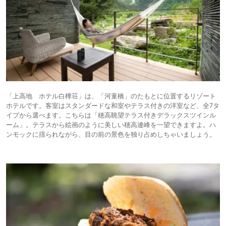
「上高地 ホテル白樺荘」は、「河童橋」のたもとに位置するリゾート
ホテルです。客室はスタンダードな和室やテラス付きの洋室など、全7タ
イプから選べます。こちらは「穂高眺望テラス付きデラックスツインル
ーム」。テラスから絵画のように美しい穂高連峰を一望できますよ。ハ
ンモックに揺られながら、目の前の景色を独り占めしちゃいましょう。