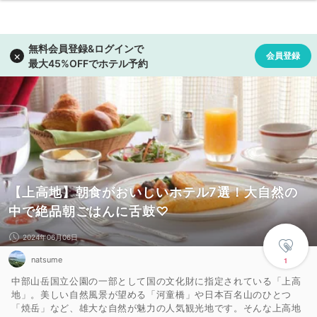
【上高地】朝食がおいしいホテル7選！大自然の
中で絶品朝ごはんに舌鼓♡
2024年06月06日
natsume
1
中部山岳国立公園の一部として国の文化財に指定されている「上高
地」。美しい自然風景が望める「河童橋」や日本百名山のひとつ
「焼岳」など、雄大な自然が魅力の人気観光地です。そんな上高地