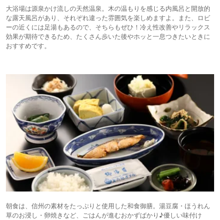
大浴場は源泉かけ流しの天然温泉。木の温もりを感じる内風呂と開放的
な露天風呂があり、それぞれ違った雰囲気を楽しめますよ。また、ロビ
ーの近くには足湯もあるので、そちらもぜひ！冷え性改善やリラックス
効果が期待できるため、たくさん歩いた後やホッと一息つきたいときに
おすすめです。
朝食は、信州の素材をたっぷりと使用した和食御膳。湯豆腐・ほうれん
草のお浸し・卵焼きなど、ごはんが進むおかずばかり♪優しい味付け