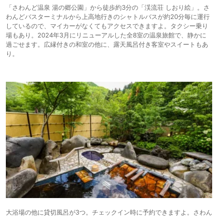
「さわんど温泉 湯の郷公園」から徒歩約3分の「渓流荘 しおり絵」。さ
わんどバスターミナルから上高地行きのシャトルバスが約20分毎に運行
しているので、マイカーがなくてもアクセスできますよ。タクシー乗り
場もあり。2024年3月にリニューアルした全8室の温泉旅館で、静かに
過ごせます。広縁付きの和室の他に、露天風呂付き客室やスイートもあ
り。
大浴場の他に貸切風呂が3つ。チェックイン時に予約できますよ。さわん