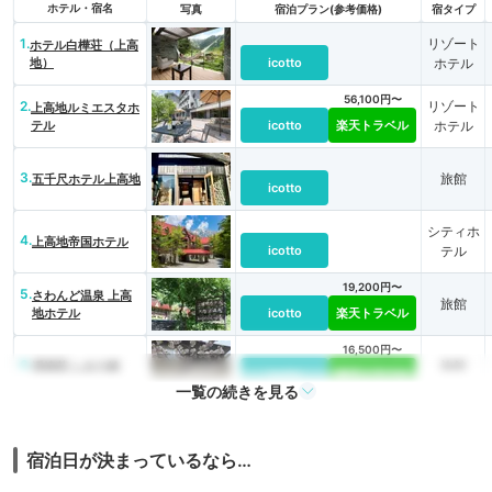
ホテル・宿名
写真
宿泊プラン(参考価格)
宿タイプ
1.
リゾート
ホテル白樺荘（上高
地）
icotto
ホテル
56,100円〜
2.
リゾート
上高地ルミエスタホ
テル
icotto
楽天トラベル
ホテル
3.
旅館
五千尺ホテル上高地
icotto
シティホ
4.
上高地帝国ホテル
icotto
テル
19,200円〜
5.
さわんど温泉 上高
旅館
地ホテル
icotto
楽天トラベル
16,500円〜
6.
旅館
渓流荘 しおり絵
icotto
楽天トラベル
一覧の続きを見る
25,900円〜
リゾート
7.
上高地温泉ホテル
icotto
楽天トラベル
ホテル
宿泊日が決まっているなら…