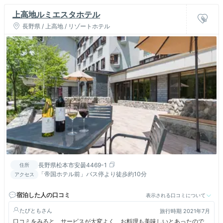
上高地ルミエスタホテル
長野県 / 上高地 / リゾートホテル
長野県松本市安曇4469-1
住所
「帝国ホテル前」バス停より徒歩約10分
アクセス
宿泊した人の口コミ
表示される口コミについて
たびとも
旅行時期 2021年7月
口コミをみると サービスが大変よく お料理も美味しいとあったので