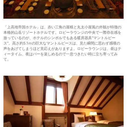
「上高地帝国ホテル」は、赤い三角の屋根と丸太小屋風の外観が特徴の
本格的山岳リゾートホテルです。ロビーラウンジの中央で一際存在感を
放っているのが、ホテルのシンボルでもある暖房器具"マントルピー
ス"。高さ約5.1ｍの巨大なマントルピースは、見た瞬間に思わず感嘆の
声をあげてしまうほど見応えがありますよ。ロビーラウンジは、昼はテ
ィータイム、夜はバーを楽しめるので一息つきたい時に立ち寄ってみ
て。