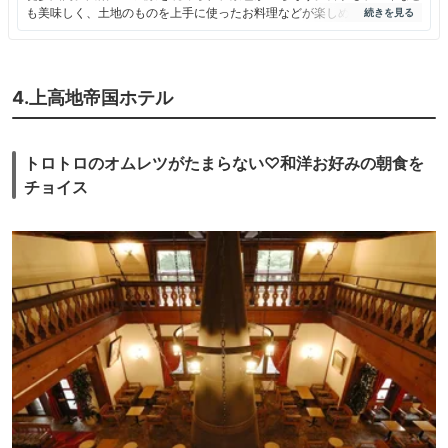
美しい豊かな自然を維持するため、上高地へは年間を通してマイ
も美味しく、土地のものを上手に使ったお料理などが楽しめる。ややレト
カーではお入りいただけません。 自家用車（レンタカー 自動二
ロというか古い感じもあるけど、上高地の雰囲気と溶け込んでいる。
輪を含む）は、釜トンネルより通行禁止のため、松本方面からは
沢渡（さわんど）駐車場、高山方面からはあかんだな駐車場にお
停めいただきシャトルバスまたはタクシーをご利用ください。
4.上高地帝国ホテル
トロトロのオムレツがたまらない♡和洋お好みの朝食を
チョイス