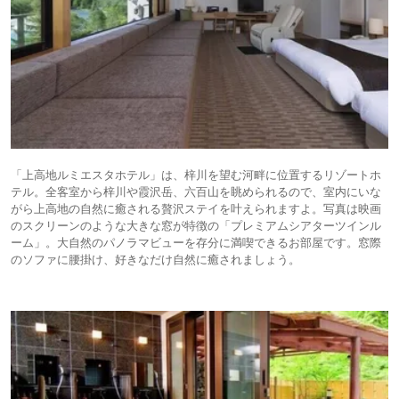
「上高地ルミエスタホテル」は、梓川を望む河畔に位置するリゾートホ
テル。全客室から梓川や霞沢岳、六百山を眺められるので、室内にいな
がら上高地の自然に癒される贅沢ステイを叶えられますよ。写真は映画
のスクリーンのような大きな窓が特徴の「プレミアムシアターツインル
ーム」。大自然のパノラマビューを存分に満喫できるお部屋です。窓際
のソファに腰掛け、好きなだけ自然に癒されましょう。