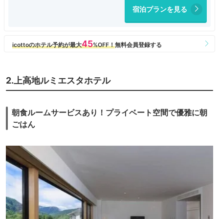
お部屋からの眺めも良かったのですが、エアコンがない！
宿泊プランを見る
どれだけ山が涼しいとはいえ扇風機でしのげる暑さではなく。
今後の事も考えてエアコンを付けるよう早急に考えてほしいです。
レストランは改装されていてテラス席は最高！
朝食は種類も豊富で良かったです。
夕食はフレンチでしたが、う～ん、悪くはないけれど一斉スタートな感じ
で
雰囲気は全くなくて慌ただしい感じでイマイチでした。
立地は最高なのですが、次はないかな。
2.上高地ルミエスタホテル
朝食ルームサービスあり！プライベート空間で優雅に朝
ごはん