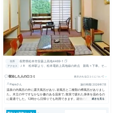
長野県松本市安曇上高地4469-1
住所
ＪＲ 松本駅より、松本電鉄上高地線の終点 新島々下車。その
アクセス
後上高地行きのバスに乗車「帝国ホテル前」下車、徒歩７分
宿泊した人の口コミ
表示される口コミについて
Papa
旅行時期 2026年7月
温泉の内風呂の外に露天風呂があり､岩風呂と二種類の樽風呂がありまし
た。木立の中ですなかなか趣のある温泉で､散策で疲れた身体を温めるの
に最適でした。12時から日帰りでも利用できます。建物の外には無料の
足湯（寄付金の箱あり）もありました。河童橋から少し離れているので静
かな環境です。