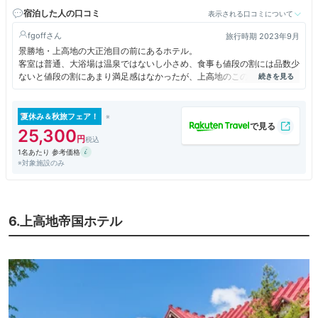
宿泊した人の口コミ
表示される口コミについて
fgoff
旅行時期 2023年9月
景勝地・上高地の大正池目の前にあるホテル。
客室は普通、大浴場は温泉ではないし小さめ、食事も値段の割には品数少
ないと値段の割にあまり満足感はなかったが、上高地のこの立地にある以
上こんなものかなとも思う。
上高地内のホテルは非常に予約が取りづらく値段も高いので、大正池ホテ
夏休み＆秋旅フェア！
ルはかなり安めな部類に入る。
25,300
食事の品数は少なかったが素材はいいものを使っているのか、味自体は良
1名あたり 参考価格
かった。
※対象施設のみ
全体的にこんなものかな？という印象。
6.上高地帝国ホテル