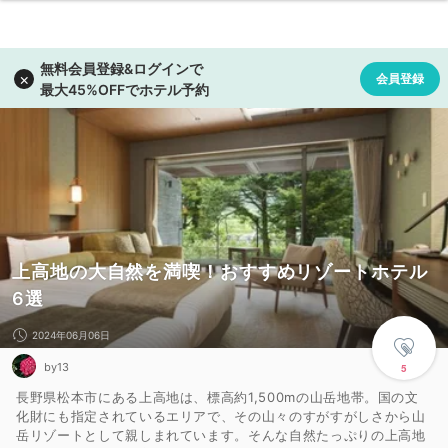
上高地の大自然を満喫！おすすめリゾートホテル
6選
2024年06月06日
by13
5
長野県松本市にある上高地は、標高約1,500mの山岳地帯。国の文
化財にも指定されているエリアで、その山々のすがすがしさから山
岳リゾートとして親しまれています。そんな自然たっぷりの上高地