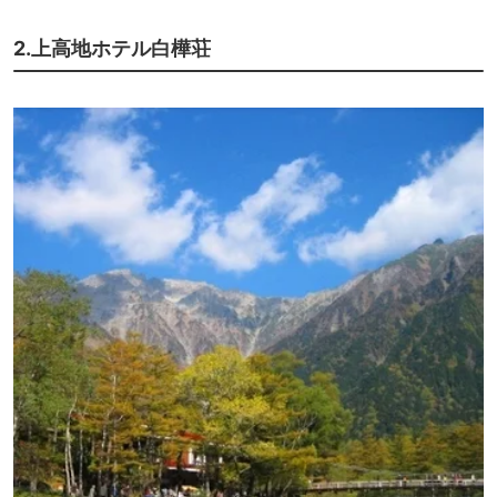
2.上高地ホテル白樺荘