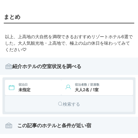
上高地帝国ホテルのベランダ付きツインルーム。
ベランダから美しい穂高連峰をゆったりと眺めたら、
2022年10月8日-10日、長野県上高地に行きました♪
まとめ
穂高連峰、紅葉とパノラマ、グルメ、上高地帝国ホテルをたっぷりと楽し
んできました♪
☆Vol.94 10月9日：上高地♪
以上、上高地の大自然を満喫できるおすすめリゾートホテル6選で
上高地帝国ホテルのベランダ付きツインルーム。
した。大人気観光地・上高地で、極上の山の休日を味わってみて
ベランダから美しい穂高連峰をゆったりと眺めたら、
ください♡
お待ちかねの１泊目のディナータイム。
メインダイニングのフランス料理。
神河内コースを。
紹介ホテルの空室状況を調べる
前菜、スープ、魚料理、肉料理、デザートのオーソドックスなコース。
＠信州ユキマスのタルタル仕立てと市田柿
＠海の幸のチャウダーと長野産南瓜のニョッキ
＠オニカサゴのグリエ 信州産白菜と赤ワインソース
宿泊日
宿泊者数 / 部屋数
未指定
大人2名 / 1室
＠国産牛ローストビーフ 信州産茸のフリカッセとリンゴのグレイビーソ
ース
＠信州産葡萄とフロマージュブランのヴェリーヌ仕立て
検索する
２日目ディナータイム。
メインダイニングのフランス料理。
神河内コースを。
この記事のホテルと条件が近い宿
前菜、スープ、魚料理、肉料理、デザートのオーソドックスなコース。
＠信州ユキマスのタルタル仕立てと市田柿