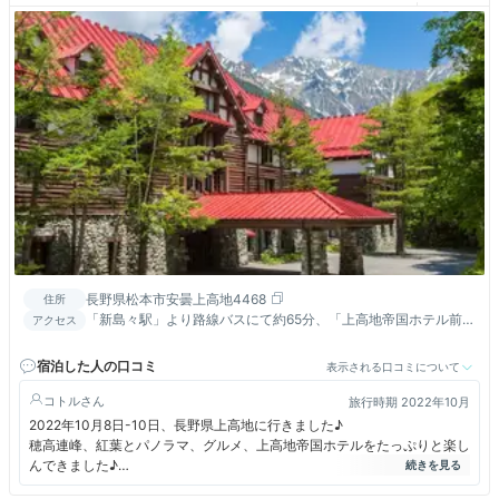
長野県松本市安曇上高地4468
住所
「新島々駅」より路線バスにて約65分、「上高地帝国ホテル前」
アクセス
下車徒歩約1分／長野自動車道「松本IC」より車で約60分、「沢
渡駐車場」より路線バスまたはタクシーで約30分／中部縦貫自
宿泊した人の口コミ
表示される口コミについて
動車道「高山IC」より車で約60分、「あかんだな駐車場(平湯)」
より路線バスまたはタクシーにて約30分
コトル
旅行時期 2022年10月
2022年10月8日-10日、長野県上高地に行きました♪
穂高連峰、紅葉とパノラマ、グルメ、上高地帝国ホテルをたっぷりと楽し
んできました♪