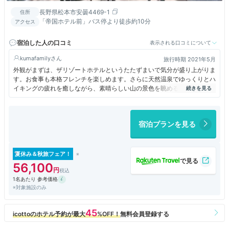
長野県松本市安曇4469-1
住所
「帝国ホテル前」バス停より徒歩約10分
アクセス
宿泊した人の口コミ
表示される口コミについて
kumafamily
旅行時期 2021年5月
外観がまずは、ザリゾートホテルというたたずまいで気分が盛り上がりま
す。お食事も本格フレンチを楽しめます。さらに天然温泉でゆっくりとハ
イキングの疲れを癒しながら、素晴らしい山の景色を眺めることができま
す。
宿泊プランを見る
夏休み＆秋旅フェア！
56,100
1名あたり 参考価格
※対象施設のみ