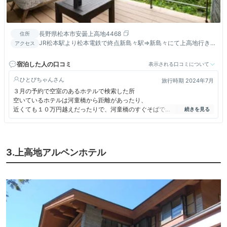
長野県松本市安曇上高地4468
住所
JR松本駅より松本電鉄で終点新島々駅⇒新島々にて上高地行きバ
アクセス
ス乗換。 JR高山駅よりバス⇒平湯にてシャトルバス・タクシー
に乗換。
宿泊した人の口コミ
表示される口コミについて
ひとぴちゃん
旅行時期 2024年7月
３月の予約で空室のあるホテルで検索した所
空いているホテルは河童橋から距離があったり、
近くても１０万円越えだったりで、河童橋のすぐそばで
宿泊費用もまだ許容範囲だったこちらのホテルを予約。
河童橋から近いので立地は最高。
お部屋からの眺めも良かったのですが、エアコンがない！
どれだけ山が涼しいとはいえ扇風機でしのげる暑さではなく。
3.上高地アルペンホテル
今後の事も考えてエアコンを付けるよう早急に考えてほしいです。
レストランは改装されていてテラス席は最高！
朝食は種類も豊富で良かったです。
夕食はフレンチでしたが、う～ん、悪くはないけれど一斉スタートな感じ
で
雰囲気は全くなくて慌ただしい感じでイマイチでした。
立地は最高なのですが、次はないかな。