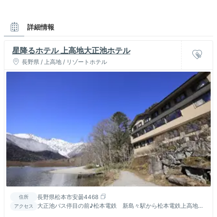
詳細情報
星降るホテル 上高地大正池ホテル
長野県 / 上高地 / リゾートホテル
長野県松本市安曇4468
住所
大正池バス停目の前♪松本電鉄 新島々駅から松本電鉄上高地行
アクセス
きバスで５０分、「大正池バス停」下車、徒歩０分