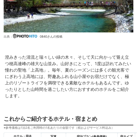
出典：
0840さんの投稿
澄みきった清流と瑞々しい緑の木々、そして天に向かって聳え立
つ穂高連峰の雄大な山並み。山好きにとって、1度は訪れてみたい
憧れの聖地「上高地」。毎年、夏のシーズンには多くの観光客で
にぎわう上高地には、野趣あふれる山小屋やお宿だけでなく、極
上のリゾートライフを満喫できる素敵なホテルもあるんです。ゆ
ったりとした山時間を過ごしたい方におすすめのホテルをご紹介
します。
これからご紹介するホテル・宿まとめ
※参考価格は1泊2名ご利用時の1名あたりの金額です（税およびサービス料込み）
ホテル・宿名
写真
宿泊プラン(参考価格)
宿タイプ