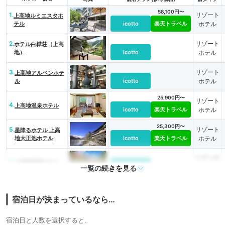
56,100円〜
1.
リゾート
上高地ルミエスタホ
テル
icotto
楽天トラベル
ホテル
2.
リゾート
ホテル白樺荘（上高
地）
icotto
ホテル
3.
リゾート
上高地アルペンホテ
ル
icotto
ホテル
25,900円〜
リゾート
4.
上高地温泉ホテル
icotto
楽天トラベル
ホテル
25,300円〜
5.
リゾート
星降るホテル 上高
地大正池ホテル
icotto
楽天トラベル
ホテル
シティホ
6.
上高地帝国ホテル
icotto
テル
一覧の続きを見る
宿泊日が決まっているなら…
宿泊日と人数を選択すると、