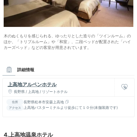
木のぬくもりを感じられる、ゆったりとした造りの「ツインルーム」の
ほか、「トリプルルーム」や「和室」、二段ベッドが配置された「ハイ
カーズベッド」などの客室が用意されています。
詳細情報
上高地アルペンホテル
長野県 / 上高地 / リゾートホテル
長野県松本市安曇上高地
住所
上高地バスターミナルより徒歩にて１０分(未舗装路です)
アクセス
4.上高地温泉ホテル