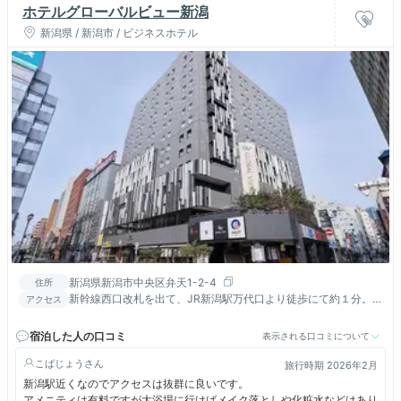
ホテルグローバルビュー新潟
新潟県 / 新潟市 / ビジネスホテル
新潟県新潟市中央区弁天1-2-4
住所
新幹線西口改札を出て、JR新潟駅万代口より徒歩にて約１分。
アクセス
新潟駅前バスターミナル向いにございます。 バイク駐輪不可。
宿泊した人の口コミ
表示される口コミについて
こばじょう
旅行時期 2026年2月
新潟駅近くなのでアクセスは抜群に良いです。
アメニティは有料ですが大浴場に行けばメイク落としや化粧水などはあり