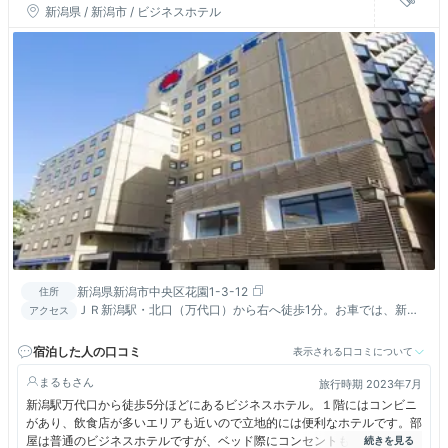
新潟県 / 新潟市 / ビジネスホテル
新潟県新潟市中央区花園1-3-12
住所
ＪＲ新潟駅・北口（万代口）から右へ徒歩1分。お車では、新潟
アクセス
駅の北側正面に突き当たり、駅に進入しないで左折して５０ｍ。
宿泊した人の口コミ
表示される口コミについて
まるも
旅行時期 2023年7月
新潟駅万代口から徒歩5分ほどにあるビジネスホテル。１階にはコンビニ
があり、飲食店が多いエリアも近いので立地的には便利なホテルです。部
屋は普通のビジネスホテルですが、ベッド際にコンセントもあり使い勝手