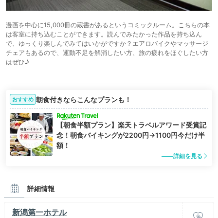
漫画を中心に15,000冊の蔵書があるというコミックルーム。こちらの本
は客室に持ち込むことができます。読んでみたかった作品を持ち込ん
で、ゆっくり楽しんでみてはいかがですか？エアロバイクやマッサージ
チェアもあるので、運動不足を解消したい方、旅の疲れをほぐしたい方
はぜひ♪
朝食付きならこんなプランも！
おすすめ
【朝食半額プラン】楽天トラベルアワード受賞記
念！朝食バイキングが2200円→1100円今だけ半
額！
詳細を見る
詳細情報
新潟第一ホテル