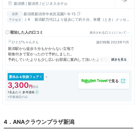
新潟県 / 新潟市 / ビジネスホテル
新潟県新潟市中央区花園1-6-15
住所
ＪＲ 新潟駅万代口より徒歩にて約５分。朱鷺（とき）メッセ・
アクセス
佐渡汽船乗り場よりお車で約１５分。
宿泊した人の口コミ
表示される口コミについて
ひとぴちゃん
旅行時期 2023年11月
新潟駅から徒歩５分もかからない立地で
朝食付きで安かったので予約しました。
予約していたよりも少し広いお部屋に案内して頂いたようですが、レイア
ウトがイマイチ。
バスルームも古さが否めませんでしたが寝るだけだったし、
と割り切って予約したのですが、３時頃に目が覚めると隣の部屋から爆音
夏休み＆秋旅フェア！
のいびき、たまに咳も聞こえるし。
3,300
いびきは何時間も続き気になって眠れず。
1名あたり 参考価格
たまたま隣の部屋がそんな人だったにしても、
※対象施設のみ
相当壁が薄いんだと思われます。
立地が良いだけに残念すぎました。
4．ANAクラウンプラザ新潟