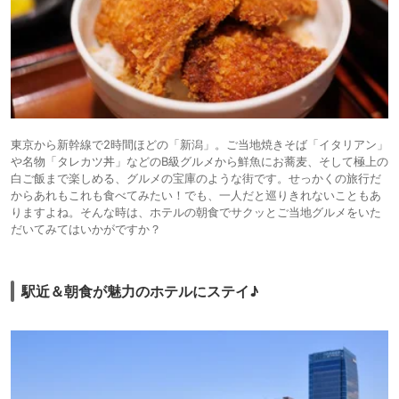
東京から新幹線で2時間ほどの「新潟」。ご当地焼きそば「イタリアン」
や名物「タレカツ丼」などのB級グルメから鮮魚にお蕎麦、そして極上の
白ご飯まで楽しめる、グルメの宝庫のような街です。せっかくの旅行だ
からあれもこれも食べてみたい！でも、一人だと巡りきれないこともあ
りますよね。そんな時は、ホテルの朝食でサクッとご当地グルメをいた
だいてみてはいかがですか？
駅近＆朝食が魅力のホテルにステイ♪