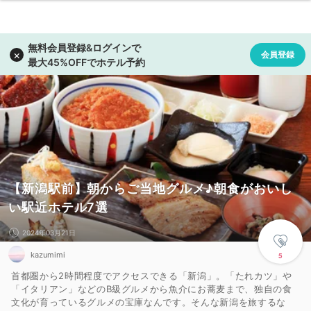
【新潟駅前】朝からご当地グルメ♪朝食がおいし
い駅近ホテル7選
2024年03月21日
kazumimi
5
首都圏から2時間程度でアクセスできる「新潟」。「たれカツ」や
「イタリアン」などのB級グルメから魚介にお蕎麦まで、独自の食
文化が育っているグルメの宝庫なんです。そんな新潟を旅するな