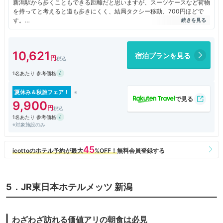
新潟駅から歩くこともできる距離だと思いますが、スーツケースなど荷物
を持ってと考えると道も歩きにくく、結局タクシー移動、700円ほどで
す。
ホテルは古めですが、一部客室は改装されており、その部屋を選ぶといい
感じです。
ただ、ビジネス想定されてないのか（？）、デスクに備えてある赤いチェ
10,621
宿泊プランを見る
アの座り心地がとても悪く、仕事していてもすぐ疲れるのが残念でした。
ベッドの寝心地は良かったです。
1名あたり 参考価格
朝食もよかったです。私は朝からお米やパンを食べないので、実際食しま
せんでしたが、新潟のお米を三種食べ比べできるなど、とても良いなと思
いました。
夏休み＆秋旅フェア！
9,900
1名あたり 参考価格
※対象施設のみ
5．JR東日本ホテルメッツ 新潟
わざわざ訪れる価値アリの朝食は必見