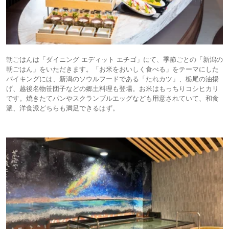
朝ごはんは「ダイニング エディット エチゴ」にて、季節ごとの「新潟の
朝ごはん」をいただきます。「お米をおいしく食べる」をテーマにした
バイキングには、新潟のソウルフードである「たれカツ」、栃尾の油揚
げ、越後名物笹団子などの郷土料理も登場。お米はもっちりコシヒカリ
です。焼きたてパンやスクランブルエッグなども用意されていて、和食
派、洋食派どちらも満足できるはず。