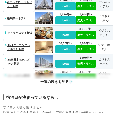
5,040円〜
5,300円〜
1.
ビジネス
ホテルグローバルビ
ュー新潟
icotto
楽天トラベル
ホテル
6,379円〜
6,800円〜
ビジネス
2.
新潟第一ホテル
icotto
楽天トラベル
ホテル
3,300円〜
ビジネス
3.
ジュラクステイ新潟
icotto
楽天トラベル
ホテル
10,621円〜
9,900円〜
4.
シティホ
ANAクラウンプラ
ザホテル新潟
icotto
楽天トラベル
テル
5,100円〜
5.
ビジネス
JR東日本ホテルメ
ッツ 新潟
icotto
楽天トラベル
ホテル
3,355円〜
4,400円〜
ビジネス
6.
コートホテル新潟
icotto
楽天トラベル
ホテル
一覧の続きを見る
3,270円〜
2,900円〜
7.
ビジネス
アートホテル新潟駅
前
icotto
楽天トラベル
ホテル
宿泊日が決まっているなら…
宿泊日と人数を選択すると、
記事内のご紹介ホテルのなかから、空室があるホテルが表示されます。