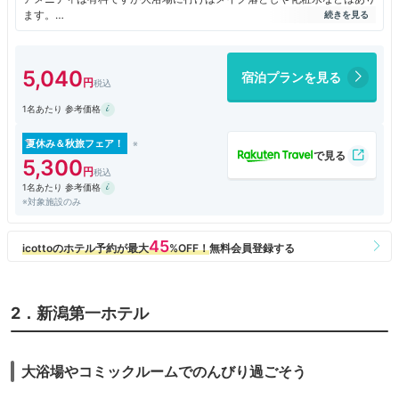
ます。
部屋の風呂は使ったことが無いので分かりません。
朝食バイキングも美味しくて、新潟名物（タレカツや栃尾あげ等）があり
ます。
5,040
宿泊プランを見る
サウナ付きの宿なので気に入って何回か宿泊しています。
アクセスの良さ故かは分かりませんが、少し土日は宿泊料金が高いかな？
1名あたり 参考価格
夏休み＆秋旅フェア！
5,300
1名あたり 参考価格
※対象施設のみ
2．新潟第一ホテル
大浴場やコミックルームでのんびり過ごそう