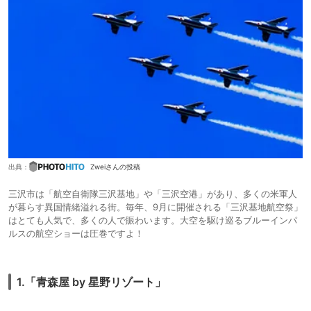
出典：
Zweiさんの投稿
三沢市は「航空自衛隊三沢基地」や「三沢空港」があり、多くの米軍人
が暮らす異国情緒溢れる街。毎年、9月に開催される「三沢基地航空祭」
はとても人気で、多くの人で賑わいます。大空を駆け巡るブルーインパ
ルスの航空ショーは圧巻ですよ！
1.「青森屋 by 星野リゾート」