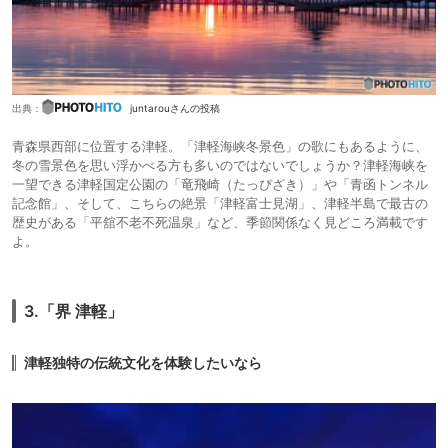
出典：
juntarouさんの投稿
青森県西部に位置する津軽。「津軽海峡冬景色」の歌にもあるように、
冬の雪景色を思い浮かべる方も多いのではないでしょうか？津軽海峡を
一望できる津軽国定公園の「竜飛崎（たっぴざき）」や「青函トンネル
記念館」、そして、こちらの絶景「津軽富士見湖」、津軽半島で最古の
歴史がある「平舘不老不死温泉」など、季節関係なく見どころ満載です
よ。
3.「界 津軽」
津軽独特の伝統文化を体験したいなら