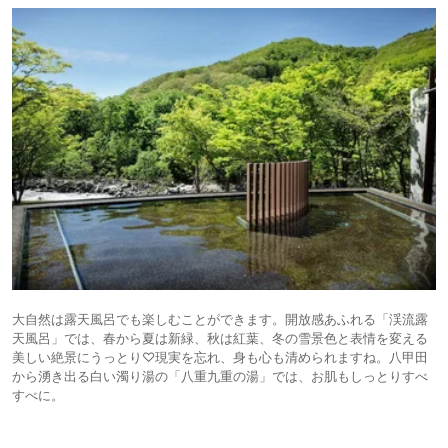
大自然は露天風呂でも楽しむことができます。開放感あふれる「渓流露
天風呂」では、春から夏は新緑、秋は紅葉、冬の雪景色と表情を変える
美しい絶景にうっとり♡現実を忘れ、身も心も清められますね。八甲田
から湧き出る白い濁り湯の「八重九重の湯」では、お肌もしっとりすべ
すべに。