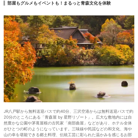
部屋もグルメもイベントも！まるっと青森文化を体験
JR八戸駅から無料送迎バスで約40分、三沢空港からは無料送迎バスで約
20分のところにある「青森屋 by 星野リゾート」。広大な敷地内には自
然豊かな公園や茅葺屋根の古民家「南部曲屋」などがあり、ホテル全体
がひとつの町のようになっています。三味線や民謡などの和文化、海や
山の幸を堪能できる郷土料理、伝統工芸に彩られた温かみを感じるお部