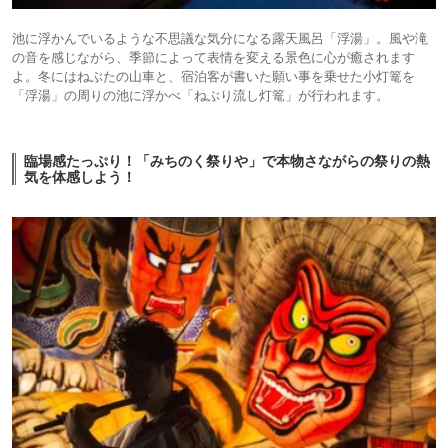
池に浮かんでいるような不思議な気分になる露天風呂「浮湯」。風や滝
の音を感じながら、季節によって表情を変える景色に心が癒されます
よ。冬にはねぶたの山車と、宿泊客が書いた願い事を乗せた小灯篭を
「浮湯」の周りの池に浮かべ「ねぶり流し灯篭」が行われます。
臨場感たっぷり！「みちのく祭りや」で本物さながらの祭りの熱
気を体感しよう！