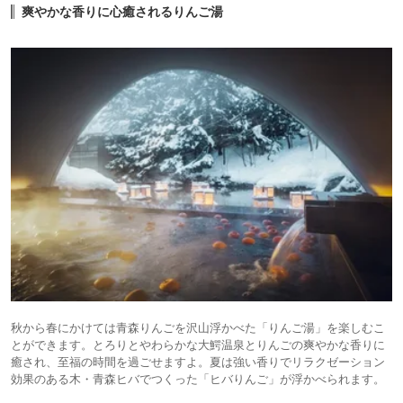
爽やかな香りに心癒されるりんご湯
秋から春にかけては青森りんごを沢山浮かべた「りんご湯」を楽しむこ
とができます。とろりとやわらかな大鰐温泉とりんごの爽やかな香りに
癒され、至福の時間を過ごせますよ。夏は強い香りでリラクゼーション
効果のある木・青森ヒバでつくった「ヒバりんご」が浮かべられます。