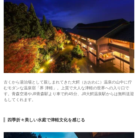
古くから湯治場として親しまれてきた大鰐（おおわに）温泉の山中に佇
むモダンな温泉宿「界 津軽」。上質で大人な津軽の世界への入り口で
す。青森空港やJR青森駅より車で約45分、JR大鰐温泉駅からは無料送迎
もしてくれます。
四季折々美しい水庭で津軽文化を感じる