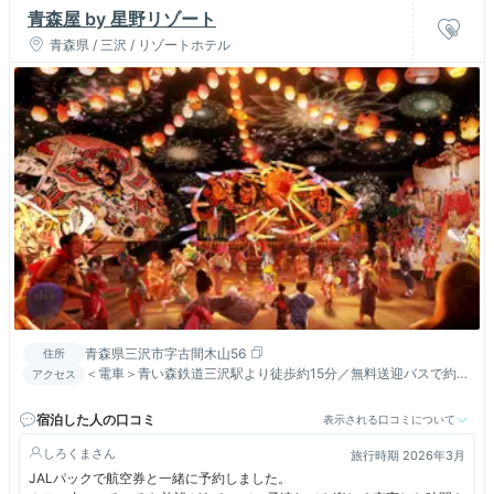
青森屋 by 星野リゾート
青森県 / 三沢 / リゾートホテル
青森県三沢市字古間木山56
住所
＜電車＞青い森鉄道三沢駅より徒歩約15分／無料送迎バスで約3
アクセス
分（要予約）、 <車>八戸自動車道経由第2みちのく有料道路六戸
JCTより約3分、 ＜飛行機＞東京（羽田空港）⇒三沢空港 約1時
宿泊した人の口コミ
表示される口コミについて
間20分、三沢空港から無料送迎バスで約20分（要予約）
しろくま
旅行時期 2026年3月
JALパックで航空券と一緒に予約しました。