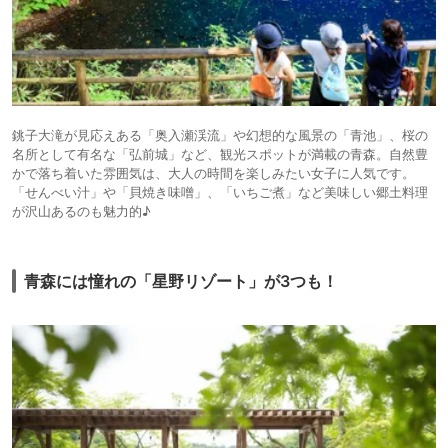
銚子大滝が見応えある「奥入瀬渓流」や幻想的な風景の「青池」、桜の
名所として有名な「弘前城」など、観光スポットが満載の青森。自然豊
かで落ち着いた雰囲気は、大人の時間を楽しみたい女子に人気です。
「せんべい汁」や「貝焼き味噌」、「いちご煮」など美味しい郷土料理
が沢山あるのも魅力的♪
青森には憧れの「星野リゾート」が3つも！