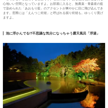
心地いい空間となっていますよ。お部屋に入ると、無農薬・青森産の藍
で染められた「あおもり藍」のアクセントが爽やかに目に飛び込んでき
ます。窓際には「えんつこ炬燵」と呼ばれる掘り炬燵も。ゆっくり寛げ
ますよ。
池に浮かんでる⁉不思議な気分になっちゃう露天風呂「浮湯」