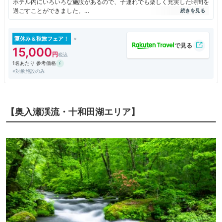
ホテル内にいろいろな施設があるので、子連れでも楽しく充実した時間を
過ごすことができました。
ただ、期待していたビュッフェはトマムに比べてすこーし数が少ない？と
ショックな感じ。あと、部屋のトイレの手洗い場の排水溝のにおいが気に
なりました。
夏休み＆秋旅フェア！
アクティビティ等は楽しめました。
15,000
1名あたり 参考価格
※対象施設のみ
【奥入瀬渓流・十和田湖エリア】