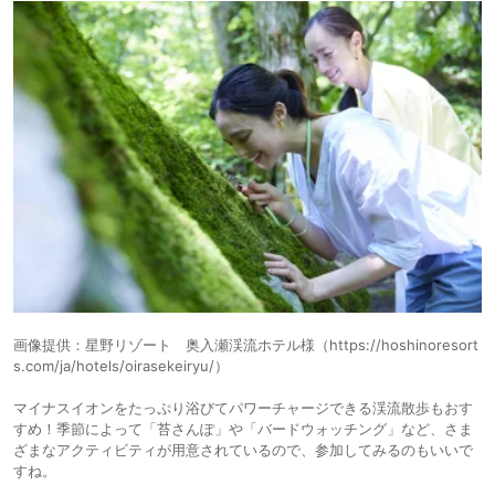
画像提供：星野リゾート 奥入瀬渓流ホテル様（https://hoshinoresort
s.com/ja/hotels/oirasekeiryu/）
マイナスイオンをたっぷり浴びてパワーチャージできる渓流散歩もおす
すめ！季節によって「苔さんぽ」や「バードウォッチング」など、さま
ざまなアクティビティが用意されているので、参加してみるのもいいで
すね。