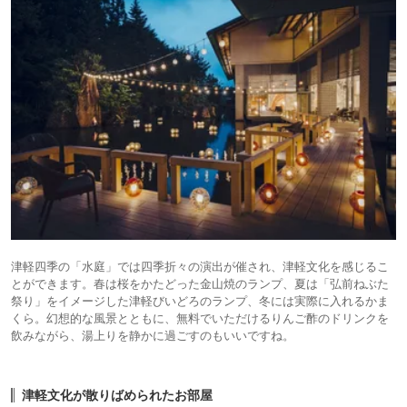
津軽四季の「水庭」では四季折々の演出が催され、津軽文化を感じるこ
とができます。春は桜をかたどった金山焼のランプ、夏は「弘前ねぶた
祭り」をイメージした津軽びいどろのランプ、冬には実際に入れるかま
くら。幻想的な風景とともに、無料でいただけるりんご酢のドリンクを
飲みながら、湯上りを静かに過ごすのもいいですね。
津軽文化が散りばめられたお部屋