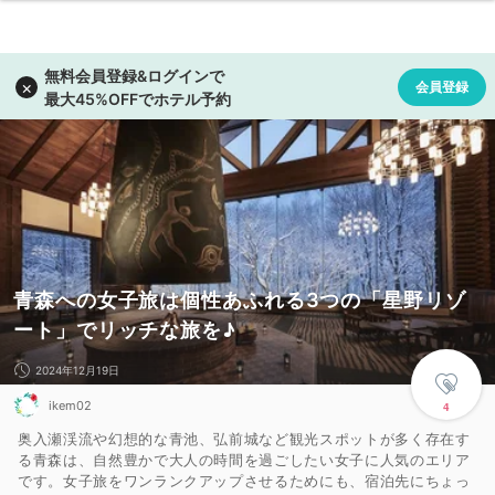
青森への女子旅は個性あふれる3つの「星野リゾ
ート」でリッチな旅を♪
2024年12月19日
ikem02
4
奥入瀬渓流や幻想的な青池、弘前城など観光スポットが多く存在す
る青森は、自然豊かで大人の時間を過ごしたい女子に人気のエリア
です。女子旅をワンランクアップさせるためにも、宿泊先にちょっ