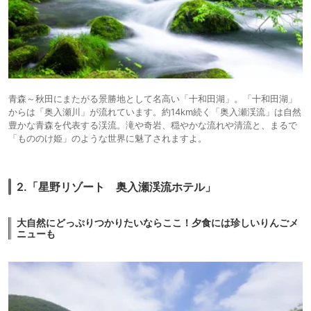
青森～秋田にまたがる景勝地として名高い「十和田湖」。「十和田湖」
からは「奥入瀬川」が流れています。約14km続く「奥入瀬渓流」は自然
豊かな青森を代表する渓流。滝や奇岩、穏やかな流れや清流と、まるで
「もののけ姫」のような世界に魅了されますよ。
2.「星野リゾート 奥入瀬渓流ホテル」
大自然にどっぷりつかりたいならここ！夕食には珍しいりんごメ
ニューも