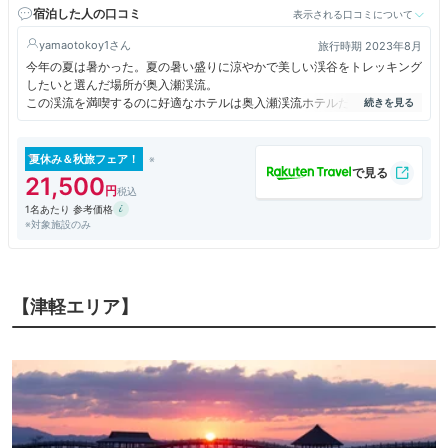
宿泊した人の口コミ
表示される口コミについて
yamaotokoy1
旅行時期 2023年8月
今年の夏は暑かった。夏の暑い盛りに涼やかで美しい渓谷をトレッキング
したいと選んだ場所が奥入瀬渓流。
この渓流を満喫するのに好適なホテルは奥入瀬渓流ホテルだと思います。
長靴やルーペを無料で貸してもらえたり、奥入瀬渓流を楽しむための催し
物を毎日開催する等、充実していました。
夏休み＆秋旅フェア！
21,500
1名あたり 参考価格
※対象施設のみ
【津軽エリア】