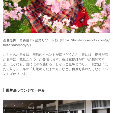
画像提供：青森屋 by 星野リゾート様（https://hoshinoresorts.com/ja/
hotels/aomoriya/）
こちらのホテルは、季節のイベントが盛りだくさん！春には、絶景が広
がる中に「花見こたつ」が登場します。夜は花提灯が灯り幻想的です
よ。ほかにも、夏には涼を感じる「しがっこ金魚まつり」、秋には「ほ
たて祭り」、冬の「灯篭ぬくだまつり」など、何度も訪れたくなるイベ
ントばかりです。
囲炉裏ラウンジで一休み