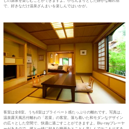
しの源泉を楽しむことができますよ。小ぢんまりとした静かな離れ宿
で、好きなだけ温泉ざんまいを楽しんではいかが。
客室は全8室。うち6室はプライベート感たっぷりの離れです。写真は、
温泉露天風呂付離れの「若菜」の客室。落ち着いた和モダンなデザイン
の広々とした空間で、快適に過ごすことができますよ。Blu-rayプレーヤ
ーがあるので、彼と一緒に好きな映画をとことん楽しんでおこもりする