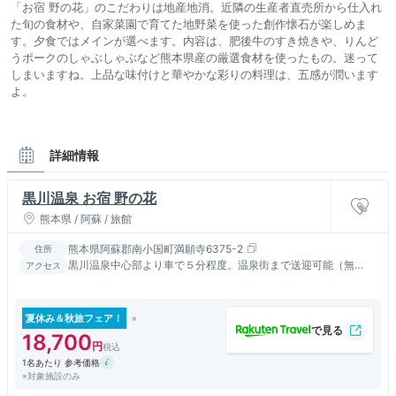
「お宿 野の花」のこだわりは地産地消。近隣の生産者直売所から仕入れ
た旬の食材や、自家菜園で育てた地野菜を使った創作懐石が楽しめま
す。夕食ではメインが選べます。内容は、肥後牛のすき焼きや、りんど
うポークのしゃぶしゃぶなど熊本県産の厳選食材を使ったもの。迷って
しまいますね。上品な味付けと華やかな彩りの料理は、五感が潤います
よ。
詳細情報
黒川温泉 お宿 野の花
熊本県 / 阿蘇 / 旅館
熊本県阿蘇郡南小国町満願寺6375-2
住所
黒川温泉中心部より車で５分程度。温泉街まで送迎可能（無
アクセス
料）。黒川名物「湯めぐり」も是非お楽しみください。
夏休み＆秋旅フェア！
18,700
1名あたり 参考価格
※対象施設のみ