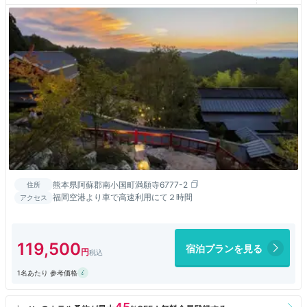
熊本県阿蘇郡南小国町満願寺6777-2
住所
福岡空港より車で高速利用にて２時間
アクセス
119,500
宿泊プランを見る
1名あたり 参考価格