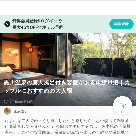
黒川温泉の露天風呂付き客室がある旅館11選｜カ
ップルにおすすめの大人宿
2025年05月19日
akak123
10
たまには二人でゆっくり過ごしたいと感じたら、思い切って温泉旅
行を計画してみませんか？ 今回おすすめするのは、熊本県の「黒川
温泉」。のどかな雰囲気と温泉街の風情を楽しめる静かな温泉地で