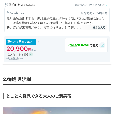
宿泊した人の口コミ
表示される口コミについて
Kotuic
旅行時期 2023年5月
黒川温泉山みず木も、黒川温泉の温泉街からは随分離れた場所にあった。
ここは温泉街から歩いてゆくのは無理で、無条件に車で向かう。
狭い道だが来訪者が多く、慎重に行き違いして進む。
温泉街から離れている分、山みず木のコンセプトである
「山は山のまま みずは水のまま 木は木のまま それが山みず木の全てで
夏休み＆秋旅フェア！
す」
20,900
「何もないがここにはあります」
1名あたり 参考価格
に確かに近くなるのであろう。
※対象施設のみ
ひっそりと空いていれば上記のコンセプトを堪能できたかもしれないが、
前評判が高いのか訪問客が多く、普通の温泉かなという感じで期待したほ
どではなかった。
なお、撮影禁止のため写真の登録はない
2.御処 月洸樹
とことん贅沢できる大人のご褒美宿