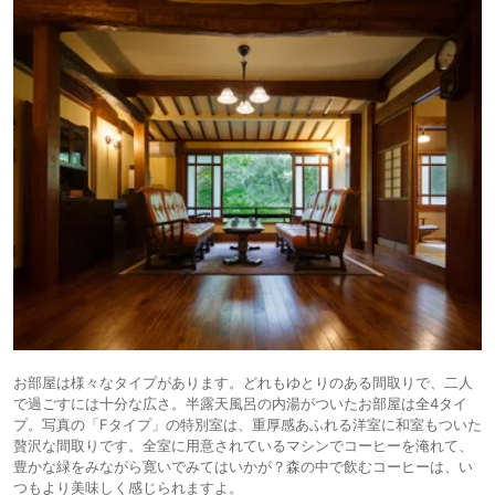
お部屋は様々なタイプがあります。どれもゆとりのある間取りで、二人
で過ごすには十分な広さ。半露天風呂の内湯がついたお部屋は全4タイ
プ。写真の「Fタイプ」の特別室は、重厚感あふれる洋室に和室もついた
贅沢な間取りです。全室に用意されているマシンでコーヒーを淹れて、
豊かな緑をみながら寛いでみてはいかが？森の中で飲むコーヒーは、い
つもより美味しく感じられますよ。