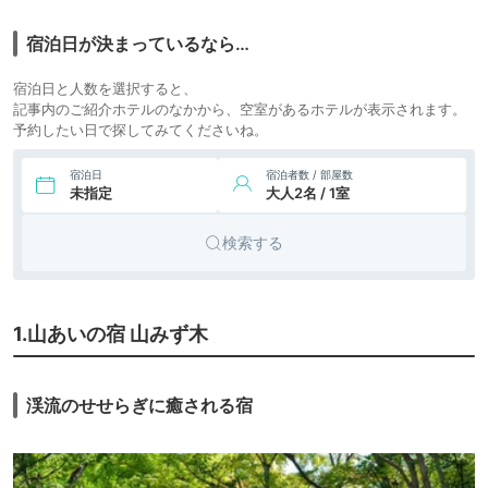
22,000円〜
7.
黒川温泉 里の湯 和
旅館
icotto
楽天トラベル
らく
宿泊日が決まっているなら…
39,150円〜
34,500円〜
8.
黒川温泉 山みず木
宿泊日と人数を選択すると、
旅館
icotto
楽天トラベル
別邸 深山山荘
記事内のご紹介ホテルのなかから、空室があるホテルが表示されます。
予約したい日で探してみてくださいね。
11,300円〜
9.
リゾート
黒川温泉 瀬の本高
icotto
楽天トラベル
原ホテル
ホテル
宿泊日
宿泊者数 / 部屋数
未指定
大人2名 / 1室
29,700円〜
18,000円〜
10.
旅館
山川ZENZO
icotto
楽天トラベル
検索する
23,100円〜
11.
旅館
黒川温泉 旅館 山河
icotto
楽天トラベル
1.山あいの宿 山みず木
渓流のせせらぎに癒される宿