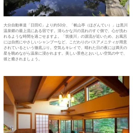
大分自動車道「日田IC」より約50分、「帆山亭（ほざんてい）」は黒川
温泉郷の最上流にある宿です。清らかな川の流れのすぐ側で、心が洗わ
れるような時間を過ごせますよ。「筑後川」の源流が近いため、お風呂
には自然にやさしいシャンプーなど、こだわりのバスアメニティが用意
されているという徹底ぶり。空気もキレイで、晴れた日の夜には満天の
星を眺めながら温泉に浸かれます。美しい景色とおいしい空気の中で、
彼と癒されましょう。