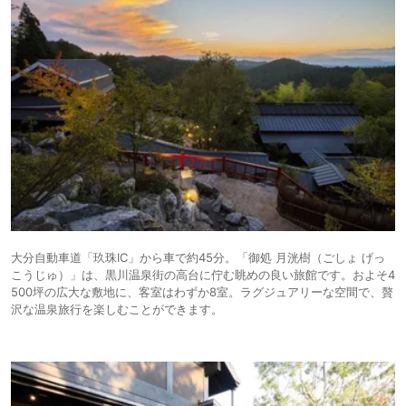
大分自動車道「玖珠IC」から車で約45分。「御処 月洸樹（ごしょ げっ
こうじゅ）」は、黒川温泉街の高台に佇む眺めの良い旅館です。およそ4
500坪の広大な敷地に、客室はわずか8室。ラグジュアリーな空間で、贅
沢な温泉旅行を楽しむことができます。