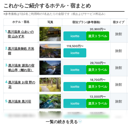
これからご紹介するホテル・宿まとめ
※参考価格は1泊2名ご利用時の1名あたりの金額です（税およびサービス料込み）
ホテル・宿名
写真
宿泊プラン(参考価格)
宿タイプ
20,900円〜
1.
黒川温泉 山あいの
旅館
icotto
楽天トラベル
宿 山みず木
119,500円〜
2.
黒川温泉御処 月洸
旅館
icotto
樹
29,700円〜
3.
黒川温泉 源流の宿
旅館
icotto
楽天トラベル
帆山亭（離れ宿）
18,700円〜
4.
黒川温泉 お宿 野の
旅館
icotto
楽天トラベル
花
13,000円〜
5.
旅館
黒川温泉 黒川荘
icotto
楽天トラベル
27,746円〜
19,500円〜
6.
黒川温泉 旅館 奥の
旅館
icotto
楽天トラベル
湯
一覧の続きを見る