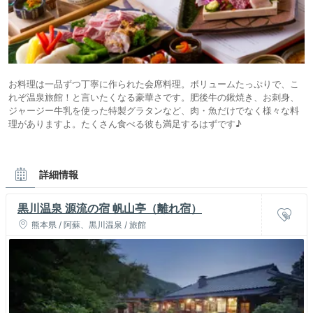
お料理は一品ずつ丁寧に作られた会席料理。ボリュームたっぷりで、こ
れぞ温泉旅館！と言いたくなる豪華さです。肥後牛の鍬焼き、お刺身、
ジャージー牛乳を使った特製グラタンなど、肉・魚だけでなく様々な料
理がありますよ。たくさん食べる彼も満足するはずです♪
詳細情報
黒川温泉 源流の宿 帆山亭（離れ宿）
熊本県 / 阿蘇、黒川温泉 / 旅館