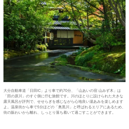
大分自動車道「日田IC」より車で約70分、「山あいの宿 山みず木」は
「田の原川」のすぐ側に佇む旅館です。川のほとりに設けられた大きな
露天風呂が評判で、せせらぎを感じながら心地良い湯あみを楽しめます
よ。温泉街から車で5分ほどの「奥黒川」と呼ばれるエリアにあるため、
街の賑わいから離れ、しっとり落ち着いて過ごすことができます。