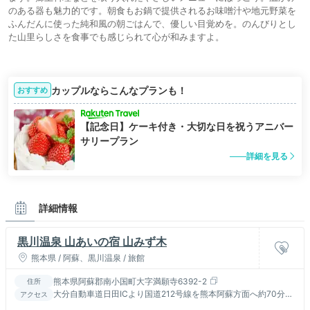
のある器も魅力的です。朝食もお鍋で提供されるお味噌汁や地元野菜を
ふんだんに使った純和風の朝ごはんで、優しい目覚めを。のんびりとし
た山里らしさを食事でも感じられて心が和みますよ。
カップルならこんなプランも！
おすすめ
【記念日】ケーキ付き・大切な日を祝うアニバー
サリープラン
詳細を見る
詳細情報
黒川温泉 山あいの宿 山みず木
熊本県 / 阿蘇、黒川温泉 / 旅館
熊本県阿蘇郡南小国町大字満願寺6392-2
住所
大分自動車道日田ICより国道212号線を熊本阿蘇方面へ約70分／
アクセス
黒川温泉バス停よりお車にて約10分（送迎要予約）