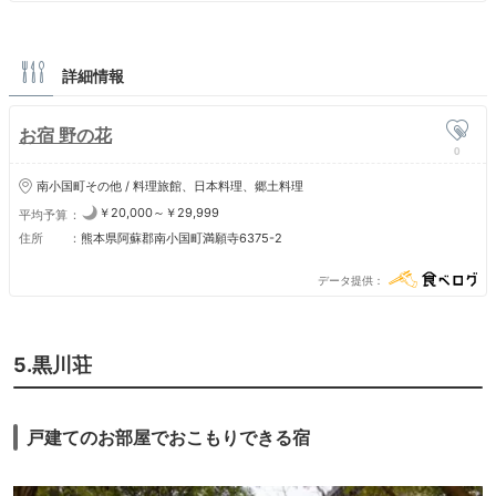
詳細情報
お宿 野の花
0
南小国町その他 / 料理旅館、日本料理、郷土料理
￥20,000～￥29,999
平均予算
住所
熊本県阿蘇郡南小国町満願寺6375-2
データ提供
5.黒川荘
戸建てのお部屋でおこもりできる宿