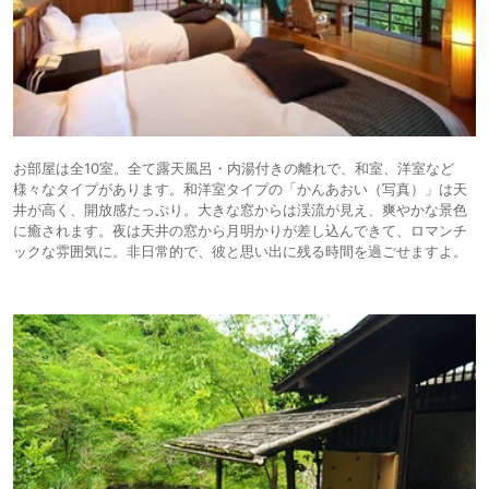
お部屋は全10室。全て露天風呂・内湯付きの離れで、和室、洋室など
様々なタイプがあります。和洋室タイプの「かんあおい（写真）」は天
井が高く、開放感たっぷり。大きな窓からは渓流が見え、爽やかな景色
に癒されます。夜は天井の窓から月明かりが差し込んできて、ロマンチ
ックな雰囲気に。非日常的で、彼と思い出に残る時間を過ごせますよ。