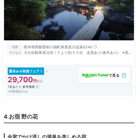
熊本県阿蘇郡南小国町東奥黒川温泉6346
住所
大分自動車道日田ＩＣより約５０分 送迎あり(条件あり) ※黒
アクセス
川温泉バス停までの送迎(事前予約が必要になります)
夏休み＆秋旅フェア！
29,700
1名あたり 参考価格
※対象施設のみ
4.お宿 野の花
全室でかけ流しの源泉を楽しめる宿