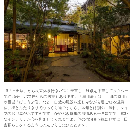
JR「日田駅」から杖立温泉行きバスに乗車し、終点を下車してタクシー
で約25分、バス停からの送迎もあります。「黒川荘」は、「田の原川」
や巨岩「びょうぶ岩」など、自然の風景を楽しみながら過ごせる温泉
宿。彼とふたりきりでゆっくり過ごすなら、本館とは別の「離れ」タイ
プのお部屋がおすすめです。かやぶき屋根の風情ある一戸建てで、素朴
なインテリアが心を和ませてくれますよ。他の宿泊客を気にせずに、田
舎暮らしをするようにのんびりしたひとときを。