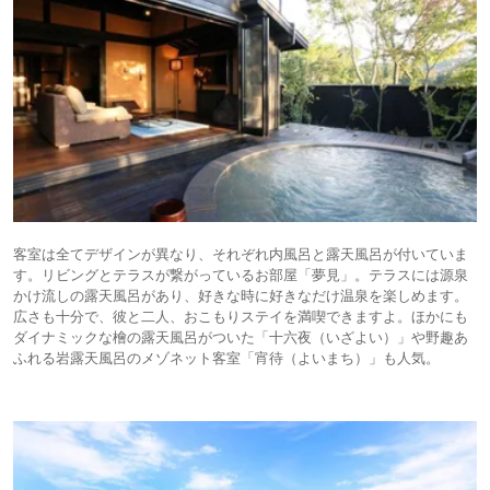
客室は全てデザインが異なり、それぞれ内風呂と露天風呂が付いていま
す。リビングとテラスが繋がっているお部屋「夢見」。テラスには源泉
かけ流しの露天風呂があり、好きな時に好きなだけ温泉を楽しめます。
広さも十分で、彼と二人、おこもりステイを満喫できますよ。ほかにも
ダイナミックな檜の露天風呂がついた「十六夜（いざよい）」や野趣あ
ふれる岩露天風呂のメゾネット客室「宵待（よいまち）」も人気。