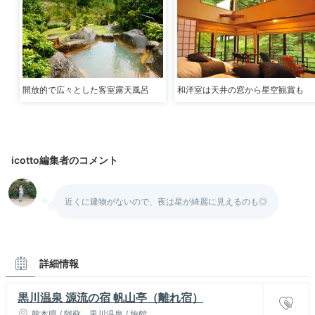
開放的で広々とした客室露天風呂
和洋室は天井の窓から星空観賞も
icotto編集者のコメント
近くに建物がないので、夜は星が綺麗に見えるのも◎
詳細情報
黒川温泉 源流の宿 帆山亭（離れ宿）
熊本県 / 阿蘇、黒川温泉 / 旅館