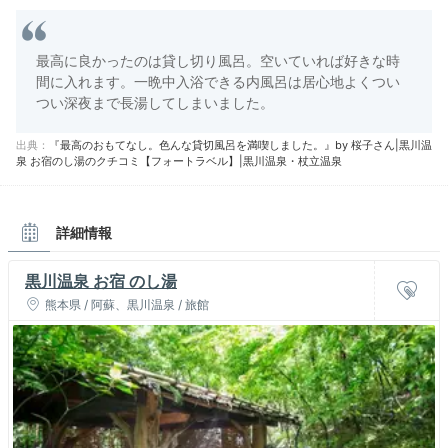
最高に良かったのは貸し切り風呂。空いていれば好きな時
間に入れます。一晩中入浴できる内風呂は居心地よくつい
つい深夜まで長湯してしまいました。
出典：
『最高のおもてなし。色んな貸切風呂を満喫しました。』by 桜子さん|黒川温
泉 お宿のし湯のクチコミ【フォートラベル】|黒川温泉・杖立温泉
詳細情報
黒川温泉 お宿 のし湯
熊本県 / 阿蘇、黒川温泉 / 旅館