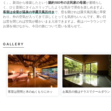
く」。新潟から移築したという
築約180年の古民家の母屋
が素晴らし
く、ひと昔前にタイムスリップしたような気分で滞在を楽しめますよ。
客室は全室が温泉の半露天風呂付き
で、窓を開ければ露天風呂風に早変
わり。外の空気が入ってきて涼しくとっても気持ちいいんです。寒い日
は窓を閉じれば空気が暖かいまま入浴できますよ。夜はバーラウンジで
お酒を傾けながら、今日の旅について思いを巡らせて。
GALLERY
客室は照明と木のぬくもりにホッ
お風呂の後はテラスでクールダウン