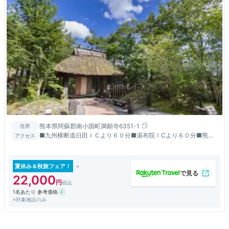
熊本県阿蘇郡南小国町満願寺6351-1
住所
■九州横断道日田ＩＣより６０分■湯布院ＩCより６０分■熊本
アクセス
空港より７０分■大分空港より１００分■福岡市内より１５０分
夏休み＆秋旅フェア！
22,000
1名あたり 参考価格
※対象施設のみ