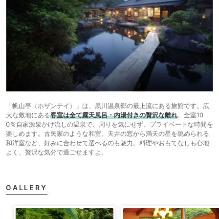
「帆山亭（ホザンテイ）」は、黒川温泉郷の最上流にある旅館です。広
大な敷地にある
客室は全て露天風呂・内湯付きの贅沢な離れ
。全室10
0％自家源泉かけ流しの温泉で、周りを気にせず、プライベートな時間を
楽しめます。古民家のような和室、天井の窓から満天の星を眺められる
和洋室など、好みに合わせて選べるのも魅力。料理やおもてなしも心地
よく、贅沢な気分で過ごせますよ。
GALLERY