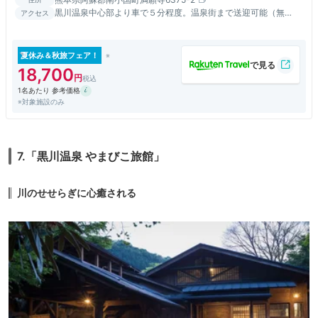
黒川温泉中心部より車で５分程度。温泉街まで送迎可能（無
アクセス
料）。黒川名物「湯めぐり」も是非お楽しみください。
夏休み＆秋旅フェア！
18,700
1名あたり 参考価格
※対象施設のみ
7.「黒川温泉 やまびこ旅館」
川のせせらぎに心癒される