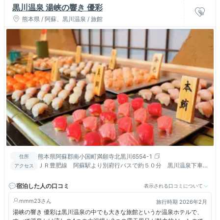
黒川温泉 湯峡の響き 優彩
熊本県 / 阿蘇、黒川温泉 / 旅館
熊本県阿蘇郡南小国町満願寺北黒川6554-1
住所
ＪＲ豊肥線 阿蘇駅より別府行バスで約５０分 黒川温泉下車徒
アクセス
歩１０分
宿泊した人の口コミ
表示される口コミについて
mmm23
旅行時期 2026年2月
湯峡の響き 優彩は黒川温泉の中でも大きな旅館というか温泉ホテルで、