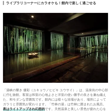
14.
黒川温泉 旅館 山
ライブラリコーナーにカラオケも！館内で楽しく過ごせる
旅館
河
icotto
楽天トラベル
125,000円〜
15.
黒川温泉御処 月洸
旅館
樹
icotto
「湯峡の響き 優彩（ユキョウノヒビキ ユウサイ）」は、温泉街の中心部
に佇む旅館。客室は和室の心地よさと洋室の使い勝手の良さを兼ね備え
た、和モダンな雰囲気です。館内には様々な浴場があり、場所によって
ガラリと雰囲気が変わります。「竹林の湯」は竹林に囲まれたお風呂。
夜はライトアップされ幻想的
です。天然温泉と美しい景色が疲れた心を