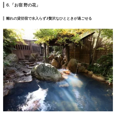
6.「お宿 野の花」
離れの貸切宿で水入らず♪贅沢なひとときが過ごせる