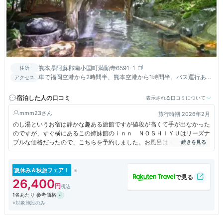
熊本県阿蘇郡南小国町満願寺6591-1
住所
車で福岡空港から2時間半、熊本空港から1時間半。バス運行あり
アクセス
（福岡・熊本・大分）バスでお越しの方にはバス停まで無料送迎
宿泊した人の口コミ
表示される口コミについて
mmm23
旅行時期 2026年2月
のし湯というお宿は静かな趣ある旅館ですが値段が高くて手が出なかった
のですが、すぐ横にあるこの姉妹館のｉｎｎ ＮＯＳＨＩＹＵはリーズナ
ブルな価格だったので、こちらを予約しました。お風呂はｉｎｎ ＮＯＳ
ＨＩＹＵの内湯だけでなく、本館ののし湯の露天風呂や家族風呂を利用で
きました。のし湯の家族風呂は何種類もあり、空いていれば自由に使えま
した。露天風呂も気持ちよかったです。
夏休み＆秋旅フェア！
26,400
1名あたり 参考価格
※対象施設のみ