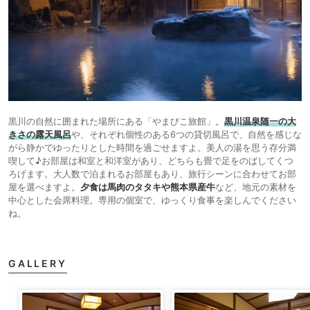
黒川の自然に囲まれた場所にある「やまびこ旅館」。
黒川温泉随一の大
きさの露天風呂
や、それぞれ個性のある6つの貸切風呂で、自然を感じな
がら静かでゆったりとした時間を過ごせますよ。美人の湯を思う存分満
喫して♪お部屋は和室と和洋室があり、どちらも畳で足をのばしてくつ
ろげます。大人数で泊まれるお部屋もあり、旅行シーンに合わせてお部
屋を選べますよ。
夕食は馬肉のタタキや熊本県産牛
など、地元の素材を
中心とした会席料理。専用の個室で、ゆっくり食事を楽しんでください
ね。
GALLERY