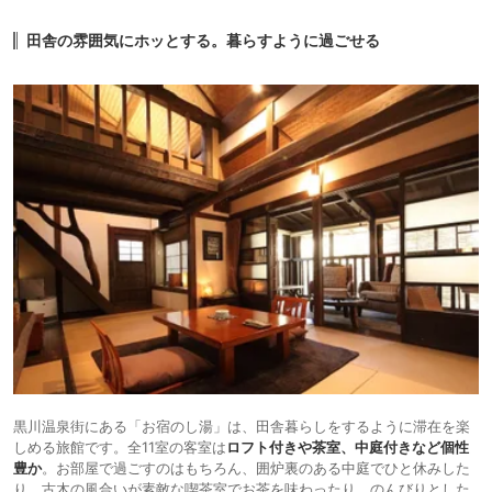
田舎の雰囲気にホッとする。暮らすように過ごせる
黒川温泉街にある「お宿のし湯」は、田舎暮らしをするように滞在を楽
しめる旅館です。全11室の客室は
ロフト付きや茶室、中庭付きなど個性
豊か
。お部屋で過ごすのはもちろん、囲炉裏のある中庭でひと休みした
り、古木の風合いが素敵な喫茶室でお茶を味わったり、のんびりとした