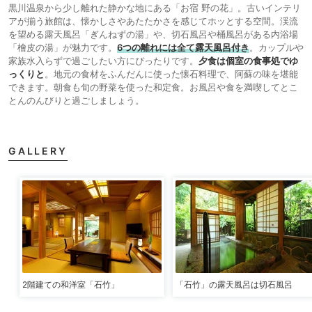
黒川温泉から少し離れた静かな地にある「お宿 野の花」。古いインテリ
アが揃う旅館は、懐かしさやあたたかさを感じてホッとする空間。渓流
を望める露天風呂「ぎんねずの湯」や、切石風呂や桶風呂がある内浴場
「檜皮の湯」が魅力です。
6つの離れには全て露天風呂付き
。カップルや
家族水入らずで過ごしたい方にぴったりです。
夕食は個室の食事処でゆ
っくりと
。地元の食材をふんだんに使った懐石料理で、阿蘇の味を堪能
できます。朝食も旬の野菜を使った和定食。お風呂や食を満喫してとこ
とんのんびりと過ごしましょう。
GALLERY
2階建ての和洋室「石竹」
「石竹」の露天風呂は切石風呂