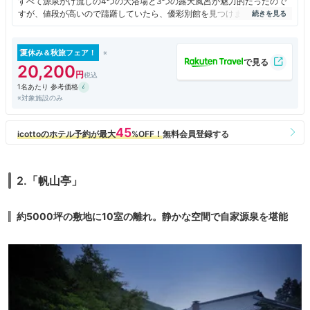
すべて源泉かけ流しの4つの大浴場と3つの露天風呂が魅力的だったので
すが、値段が高いので躊躇していたら、優彩別館を見つけました。宿泊は
別館でしたが、お風呂はここ本館のものを使わしてもらいました。ゆった
りとした気持ちになるとても良い温泉でした。
夏休み＆秋旅フェア！
20,200
1名あたり 参考価格
※対象施設のみ
2.「帆山亭」
約5000坪の敷地に10室の離れ。静かな空間で自家源泉を堪能