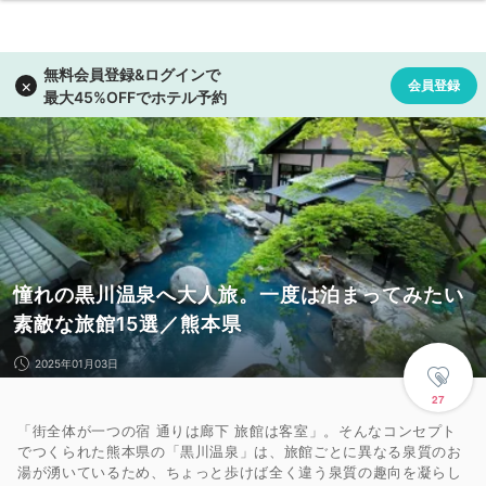
憧れの黒川温泉へ大人旅。一度は泊まってみたい
素敵な旅館15選／熊本県
2025年01月03日
27
「街全体が一つの宿 通りは廊下 旅館は客室」。そんなコンセプト
でつくられた熊本県の「黒川温泉」は、旅館ごとに異なる泉質のお
湯が湧いているため、ちょっと歩けば全く違う泉質の趣向を凝らし