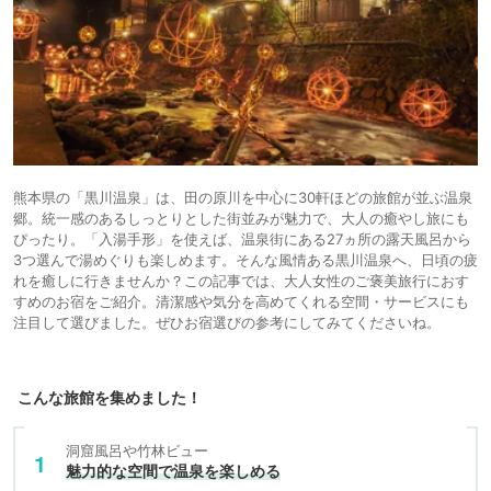
熊本県の「黒川温泉」は、田の原川を中心に30軒ほどの旅館が並ぶ温泉
郷。統一感のあるしっとりとした街並みが魅力で、大人の癒やし旅にも
ぴったり。「入湯手形」を使えば、温泉街にある27ヵ所の露天風呂から
3つ選んで湯めぐりも楽しめます。そんな風情ある黒川温泉へ、日頃の疲
れを癒しに行きませんか？この記事では、大人女性のご褒美旅行におす
すめのお宿をご紹介。清潔感や気分を高めてくれる空間・サービスにも
注目して選びました。ぜひお宿選びの参考にしてみてくださいね。
こんな旅館を集めました！
洞窟風呂や竹林ビュー
魅力的な空間で温泉を楽しめる