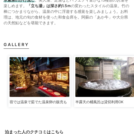
楽しめます。
「立ち湯」は深さ約1.5ｍ
の変わったスタイルの温泉。竹の
棒につかまりながら、温泉の中に浮遊する感覚を楽しみましょう。お料
理は、地元の旬の食材を使った和食会席を。阿蘇の「あか牛」や大分県
の天然鮎などを堪能できます。
GALLERY
宿では温泉で茹でた温泉卵の販売も
半露天の桶風呂は貸切利用OK
泊まった人のクチコミはこちら