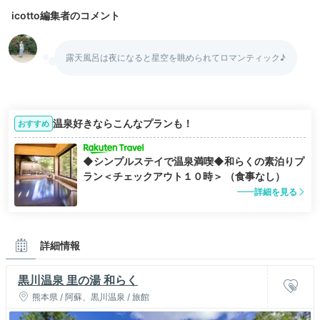
icotto編集者のコメント
露天風呂は夜になると星空を眺められてロマンティック♪
温泉好きならこんなプランも！
おすすめ
◆シンプルステイで温泉満喫◆和らくの素泊りプ
ラン＜チェックアウト１０時＞ （食事なし）
詳細を見る
詳細情報
黒川温泉 里の湯 和らく
熊本県 / 阿蘇、黒川温泉 / 旅館