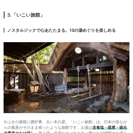
3.「いこい旅館」
ノスタルジックで心あたたまる。13の湯めぐりを楽しめる
やぶきの屋根に囲炉裏、太い木の梁。「いこい旅館」は、日本の昔なが
らの風景がそのまま残ったような旅館です。お湯は
含食塩・硫黄・硫化
水素泉のかけ流し
。美人湯、足湯などバラエティ豊かな13種類のお湯を