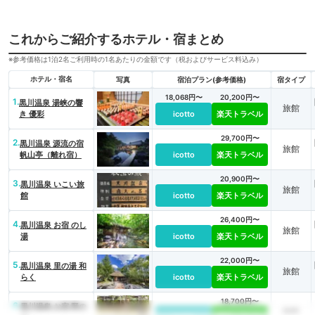
これからご紹介するホテル・宿まとめ
※参考価格は1泊2名ご利用時の1名あたりの金額です（税およびサービス料込み）
ホテル・宿名
写真
宿泊プラン(参考価格)
宿タイプ
18,068円〜
20,200円〜
1.
黒川温泉 湯峡の響
旅館
き 優彩
icotto
楽天トラベル
29,700円〜
2.
黒川温泉 源流の宿
旅館
帆山亭（離れ宿）
icotto
楽天トラベル
20,900円〜
3.
黒川温泉 いこい旅
旅館
館
icotto
楽天トラベル
26,400円〜
4.
黒川温泉 お宿 のし
旅館
湯
icotto
楽天トラベル
22,000円〜
5.
黒川温泉 里の湯 和
旅館
らく
icotto
楽天トラベル
18,700円〜
6.
黒川温泉 お宿 野の
旅館