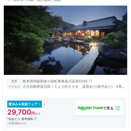
熊本県阿蘇郡南小国町東奥黒川温泉6346
住所
大分自動車道日田ＩＣより約５０分 送迎あり(条件あり) ※黒
アクセス
川温泉バス停までの送迎(事前予約が必要になります)
夏休み＆秋旅フェア！
29,700
1名あたり 参考価格
※対象施設のみ