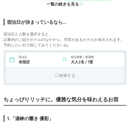
花
icotto
楽天トラベル
一覧の続きを見る
23,980円〜
23,100円〜
7.
黒川温泉 やまびこ
旅館
旅館
icotto
楽天トラベル
宿泊日が決まっているなら…
13,000円〜
8.
旅館
黒川温泉 黒川荘
宿泊日と人数を選択すると、
icotto
楽天トラベル
記事内のご紹介ホテルのなかから、空室があるホテルが表示されます。
予約したい日で探してみてくださいね。
39,150円〜
34,500円〜
9.
黒川温泉 山みず木
旅館
別邸 深山山荘
icotto
楽天トラベル
宿泊日
宿泊者数 / 部屋数
未指定
大人2名 / 1室
20,900円〜
10.
黒川温泉 山あいの
旅館
宿 山みず木
icotto
楽天トラベル
検索する
21,697円〜
22,000円〜
11.
黒川温泉 旅館 壱の
旅館
井
icotto
楽天トラベル
22,000円〜
12.
黒川温泉 山の宿 新
ちょっぴりリッチに。優雅な気分を味わえるお宿
旅館
明館
icotto
楽天トラベル
26,755円〜
19,500円〜
13.
黒川温泉 旅館 奥
旅館
1.「湯峡の響き 優彩」
の湯
icotto
楽天トラベル
23,100円〜