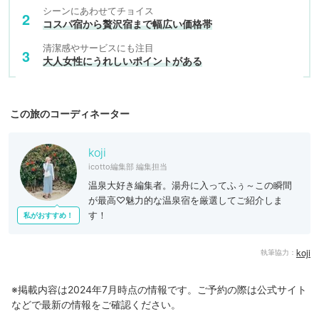
シーンにあわせてチョイス
コスパ宿から贅沢宿まで幅広い価格帯
清潔感やサービスにも注目
大人女性にうれしいポイントがある
この旅のコーディネーター
koji
icotto編集部 編集担当
温泉大好き編集者。湯舟に入ってふぅ～この瞬間
が最高♡魅力的な温泉宿を厳選してご紹介しま
す！
私がおすすめ！
koji
執筆協力：
※掲載内容は2024年7月時点の情報です。ご予約の際は公式サイト
などで最新の情報をご確認ください。