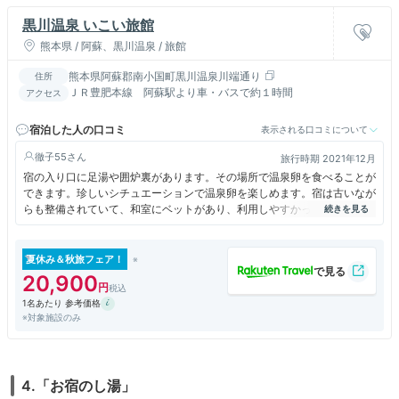
黒川温泉 いこい旅館
熊本県 / 阿蘇、黒川温泉 / 旅館
熊本県阿蘇郡南小国町黒川温泉川端通り
住所
ＪＲ豊肥本線 阿蘇駅より車・バスで約１時間
アクセス
宿泊した人の口コミ
表示される口コミについて
徹子55
旅行時期 2021年12月
宿の入り口に足湯や囲炉裏があります。その場所で温泉卵を食べることが
できます。珍しいシチュエーションで温泉卵を楽しめます。宿は古いなが
らも整備されていて、和室にベットがあり、利用しやすかったです。お風
呂の種類も多く、充実しています。
夏休み＆秋旅フェア！
20,900
1名あたり 参考価格
※対象施設のみ
4.「お宿のし湯」