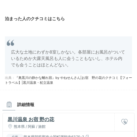
泊まった人のクチコミはこちら
広大な土地にわずか8室しかない。各部屋にお風呂がついて
いるためか大露天風呂も人に会うこともないし、ホテル内
でも会うことはほとんどない。
出典：
『奥黒川の静かな離れ宿』by やねせんさん|お宿 野の花のクチコミ【フォー
トラベル】|黒川温泉・杖立温泉
詳細情報
黒川温泉 お宿 野の花
熊本県 / 阿蘇 / 旅館
熊本県阿蘇郡南小国町満願寺6375-2
住所