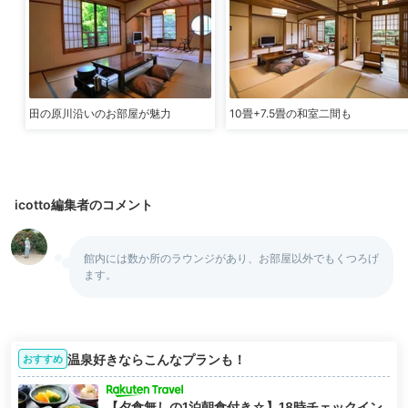
田の原川沿いのお部屋が魅力
10畳+7.5畳の和室二間も
icotto編集者のコメント
館内には数か所のラウンジがあり、お部屋以外でもくつろげ
ます。
温泉好きならこんなプランも！
おすすめ
【夕食無しの1泊朝食付き☆】18時チェックイン