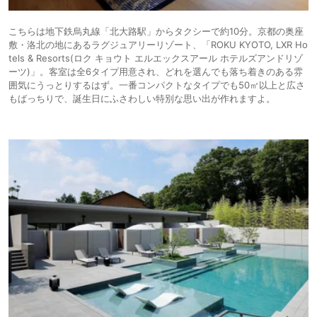
こちらは地下鉄烏丸線「北大路駅」からタクシーで約10分。京都の奥座
敷・洛北の地にあるラグジュアリーリゾート、「ROKU KYOTO, LXR Ho
tels & Resorts(ロク キョウト エルエックスアール ホテルズアンドリゾ
ーツ)」。客室は全6タイプ用意され、どれを選んでも落ち着きのある雰
囲気にうっとりするはず。一番コンパクトなタイプでも50㎡以上と広さ
もばっちりで、誕生日にふさわしい特別な思い出が作れますよ。