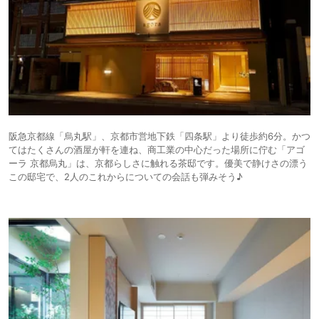
阪急京都線「烏丸駅」、京都市営地下鉄「四条駅」より徒歩約6分。かつ
てはたくさんの酒屋が軒を連ね、商工業の中心だった場所に佇む「アゴ
ーラ 京都烏丸」は、京都らしさに触れる茶邸です。優美で静けさの漂う
この邸宅で、2人のこれからについての会話も弾みそう♪