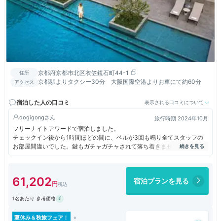
京都府京都市北区衣笠鏡石町44-1
住所
京都駅よりタクシー30分 大阪国際空港よりお車にて約60分
アクセス
宿泊した人の口コミ
表示される口コミについて
dogigong
旅行時期 2024年10月
フリーナイトアワードで宿泊しました。
チェックイン後から1時間ほどの間に、ベルが3回も鳴り全てスタッフの
お部屋間違いでした。鍵もガチャガチャされて落ち着きませんでした。
新しいだけあって、ハード面はパーフェクトです。
ベッドリネンは気持ちよく、マットレスの寝心地も最高。
61,202
宿泊プランを見る
特にバスルームは広くて、黒の石を基調とした落ち着いた空間でゆっくり
できました。
1名あたり 参考価格
サーマルプールの予約時間を変更できないか電話をしたのですが、結局折
り返りの電話はかかってこず。
夏休み＆秋旅フェア！