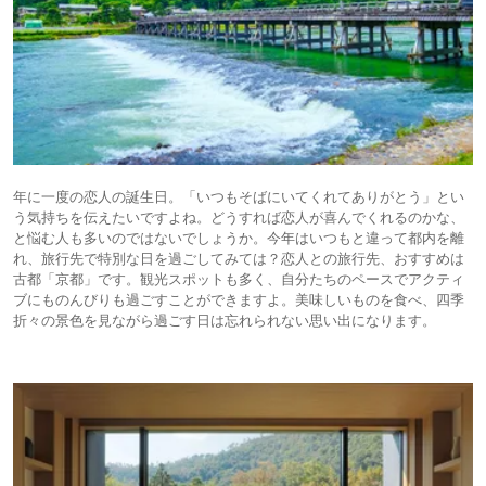
年に一度の恋人の誕生日。「いつもそばにいてくれてありがとう」とい
う気持ちを伝えたいですよね。どうすれば恋人が喜んでくれるのかな、
と悩む人も多いのではないでしょうか。今年はいつもと違って都内を離
れ、旅行先で特別な日を過ごしてみては？恋人との旅行先、おすすめは
古都「京都」です。観光スポットも多く、自分たちのペースでアクティ
ブにものんびりも過ごすことができますよ。美味しいものを食べ、四季
折々の景色を見ながら過ごす日は忘れられない思い出になります。