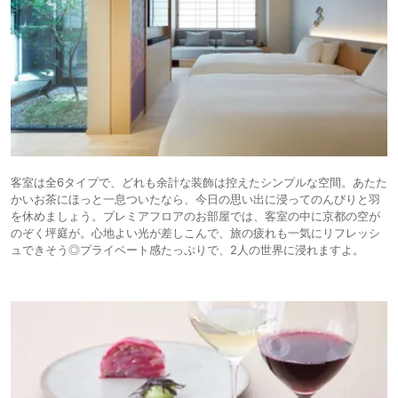
客室は全6タイプで、どれも余計な装飾は控えたシンプルな空間。あたた
かいお茶にほっと一息ついたなら、今日の思い出に浸ってのんびりと羽
を休めましょう。プレミアフロアのお部屋では、客室の中に京都の空が
のぞく坪庭が。心地よい光が差しこんで、旅の疲れも一気にリフレッシ
ュできそう◎プライベート感たっぷりで、2人の世界に浸れますよ。