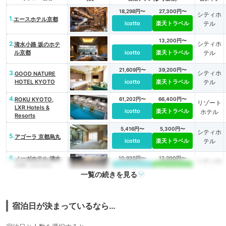
18,298円〜
27,300円〜
シティホ
1.
エースホテル京都
icotto
楽天トラベル
テル
13,200円〜
2.
シティホ
清水小路 坂のホテ
ル京都
icotto
楽天トラベル
テル
21,609円〜
39,200円〜
3.
シティホ
GOOD NATURE
HOTEL KYOTO
icotto
楽天トラベル
テル
4.
ROKU KYOTO,
61,202円〜
66,400円〜
リゾート
LXR Hotels &
icotto
楽天トラベル
ホテル
Resorts
5,416円〜
5,300円〜
シティホ
5.
アゴーラ 京都烏丸
icotto
楽天トラベル
テル
6.
ノーガホテル 清水
10,935円〜
12,200円〜
シティホ
京都（NOHGA
icotto
楽天トラベル
テル
一覧の続きを見る
HOTEL KIYOMIZU
KYOTO）
36,903円〜
47,100円〜
7.
リゾート
MUNI KYOTO by 温
故知新
icotto
楽天トラベル
ホテル
宿泊日が決まっているなら…
10,961円〜
9,600円〜
8.
旅館
京都梅小路 花伝抄