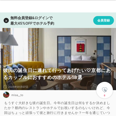
彼氏の誕生日に連れて行ってあげたい♡京都にあ
るカップルにおすすめのホテル18選
2025年01月07日
misa__to
8
もうすぐ大好きな彼の誕生日。今年の誕生日は何をするか決めまし
たか？都内のレストランやホテルでお祝いするのもいいけれど、今
回はちょっと頑張って彼と旅行に行きませんか？一年を通じていつ