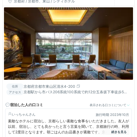
京都府 / 京都市、東山 / シティホテル
京都府京都市東山区清水4-200
住所
京都駅から市バス206系統100系統で約12分五条坂下車徒歩5
アクセス
分。京阪清水五条駅徒歩13分、阪急河原町駅徒歩19分。
宿泊した人の口コミ
表示される口コミについて
いっちゃん
旅行時期 2023年10月
素敵なホテルに宿泊し、京都らしい素敵な食事をいただきました。友人が
以前、宿泊し、とても良かったと言う言葉を聞いて、京都旅行の時、利用
して2度目となります。朝ごはんのお品書きが素敵です。京都ならではの