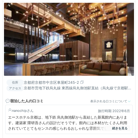
京都府京都市中京区車屋町245-2
住所
京都市営地下鉄烏丸線 東西線烏丸御池駅直結（烏丸線で京都駅
アクセス
から三駅目）
宿泊した人の口コミ
表示される口コミについて
nanochip
旅行時期 2022年6月
エースホテル京都は、地下鉄 烏丸御池駅から直結した新風館内にありま
す。建築家 隈研吾さんの設計だそうです。館内には木材がたくさん利用
されていてとてもセンスの感じられるおしゃれな雰囲気でした。部屋は割
とシックな感じで落ち着いて過ごすことができました。