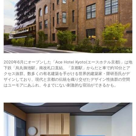
26,936円〜
25,200円〜
16.
リゾート
ホテルオークラ京
都 岡崎別邸
icotto
楽天トラベル
ホテル
43,838円〜
46,300円〜
17.
四条河原町温泉 空
旅館
庭テラス京都 別邸
icotto
楽天トラベル
33,900円〜
33,900円〜
18.
シティホ
THE HIRAMATSU
京都
icotto
楽天トラベル
テル
2020年6月にオープンした「Ace Hotel Kyoto(エースホテル京都)」は地
下鉄「烏丸御池駅」南改札口直結、「京都駅」からだと車で約10分とア
クセス抜群。数多くの有名建築を手がける世界的建築家・隈研吾氏がデ
ザインしており、現代と京都の伝統を織り交ぜたデザイン性抜群の空間
はユーモアにあふれ、今までにない刺激的な宿泊ができるかも。