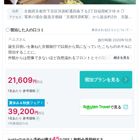
京都府京都市下京区河原町通四条下る2丁目稲荷町318-6
住所
電車の場合:阪急京都線「京都河原町駅」から徒歩約2分、京阪本
アクセス
線「祇園四条駅」徒歩約5分 車の場合:名神高速道路「京都南IC」
または「京都東IC」より約30分
宿泊した人の口コミ
表示される口コミについて
エズ
旅行時期 2020年10月
誕生日祝いを兼ねた京都旅行で以前から気になっていたこちらのホテルに
宿泊することに。
外観からは想像できないほど自然溢れるフロントとその前に広がる吹き抜
けの空間
部屋の広さ、設備、インテリア、全てが心身共にくつろげるしつらえ。
思いがけず誕生日プレゼントまでいただけて大満足以外の言葉が見つから
21,609
宿泊プランを見る
ないほど
素敵なホテルでした。
1名あたり 参考価格
夏休み＆秋旅フェア！
39,200
1名あたり 参考価格
※対象施設のみ