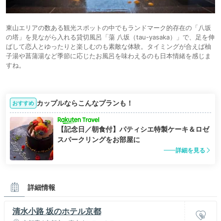
東山エリアの数ある観光スポットの中でもランドマーク的存在の「八坂
の塔」を見ながら入れる貸切風呂「蕩 八坂（tau-yasaka）」で、足を伸
ばして恋人とゆったりと楽しむのも素敵な体験。タイミングが合えば柚
子湯や菖蒲湯など季節に応じたお風呂を味わえるのも日本情緒を感じま
すね。
カップルならこんなプランも！
おすすめ
【記念日／朝食付】パティシエ特製ケーキ＆ロゼ
スパークリングをお部屋に
詳細を見る
詳細情報
清水小路 坂のホテル京都