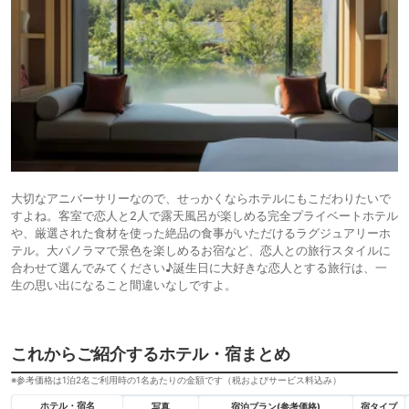
大切なアニバーサリーなので、せっかくならホテルにもこだわりたいで
すよね。客室で恋人と2人で露天風呂が楽しめる完全プライベートホテル
や、厳選された食材を使った絶品の食事がいただけるラグジュアリーホ
テル。大パノラマで景色を楽しめるお宿など、恋人との旅行スタイルに
合わせて選んでみてください♪誕生日に大好きな恋人とする旅行は、一
生の思い出になること間違いなしですよ。
これからご紹介するホテル・宿まとめ
※参考価格は1泊2名ご利用時の1名あたりの金額です（税およびサービス料込み）
ホテル・宿名
写真
宿泊プラン(参考価格)
宿タイプ