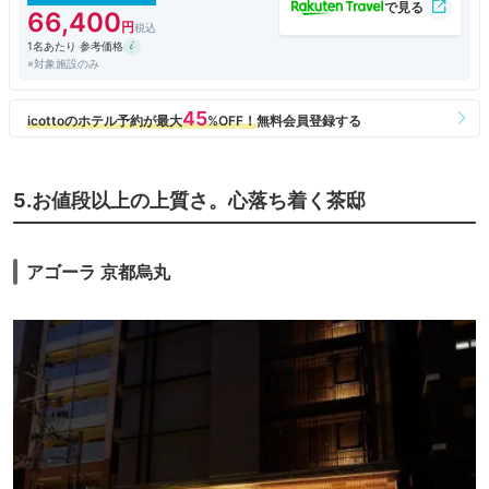
外国人スタッフが大変多いので、スタッフ間でもコミュニケーションがう
66,400
まく取れてないのかな。
1名あたり 参考価格
日本にいながらにして、海外気分を味わえたと思うことにします。
※対象施設のみ
5.お値段以上の上質さ。心落ち着く茶邸
アゴーラ 京都烏丸