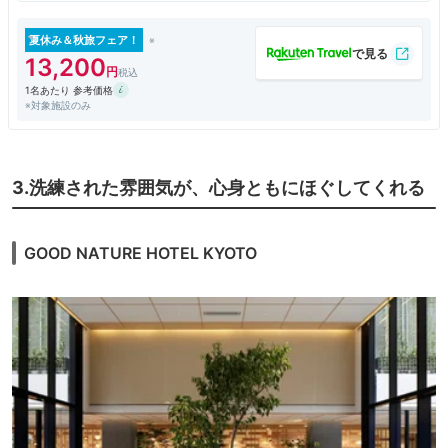
朝ごはんは、とても美味しかったです。
貸切露天風呂があったり、フリードリンクのラウンジがあったり、素敵な
空間の宿、そしてダイニングでした。ホテルは清水寺にも近くて便利で
夏休み＆秋旅フェア！
す。
13,200
1名あたり 参考価格
※対象施設のみ
3.洗練された雰囲気が、心身ともにほぐしてくれる
GOOD NATURE HOTEL KYOTO