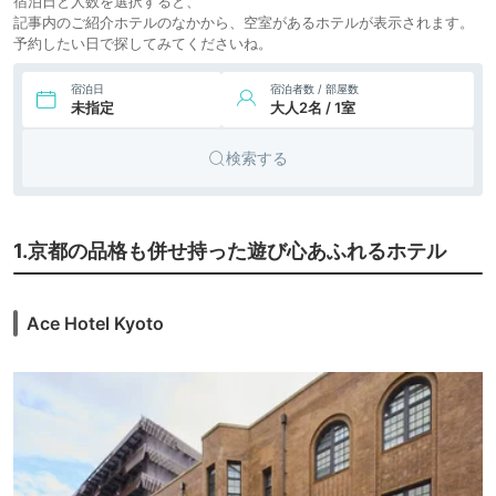
宿泊日と人数を選択すると、
icotto
楽天トラベル
記事内のご紹介ホテルのなかから、空室があるホテルが表示されます。
予約したい日で探してみてくださいね。
51,500円〜
49,500円〜
9.
町家
鴨半
icotto
楽天トラベル
宿泊日
宿泊者数 / 部屋数
未指定
大人2名 / 1室
10.
14,147円〜
12,200円〜
ヒルトン・ガーデ
シティホ
ン・イン京都四条
icotto
楽天トラベル
テル
烏丸
検索する
36,527円〜
32,400円〜
シティホ
11.
丸福樓
icotto
楽天トラベル
テル
12.
14,520円〜
14,500円〜
チャプター京都 ト
1.京都の品格も併せ持った遊び心あふれるホテル
シティホ
リビュートポート
icotto
楽天トラベル
テル
フォリオホテル
13.
Umekoji Potel
11,475円〜
9,800円〜
Ace Hotel Kyoto
シティホ
KYOTO（梅小路
icotto
楽天トラベル
テル
ポテル京都）
10,083円〜
10,100円〜
14.
シティホ
ダブルツリーbyヒ
icotto
楽天トラベル
ルトン京都駅
テル
45,885円〜
49,000円〜
15.
Kyoto Machiya 福
町家
音
icotto
楽天トラベル