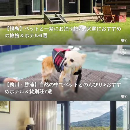
【福島】ペットと一緒にお泊り旅♪愛犬家におすすめ
の旅館＆ホテル6選
0
【鴨川・勝浦】自然の中でペットとのんびり♪おすす
めホテル＆貸別荘7選
0