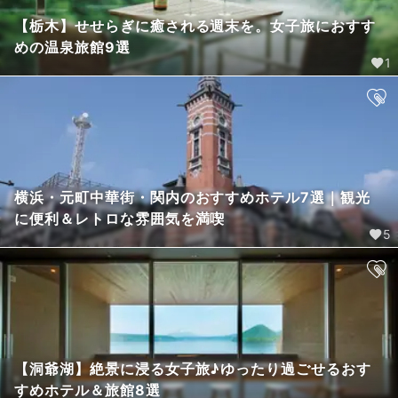
【栃木】せせらぎに癒される週末を。女子旅におすす
めの温泉旅館9選
1
横浜・元町中華街・関内のおすすめホテル7選｜観光
に便利＆レトロな雰囲気を満喫
5
【洞爺湖】絶景に浸る女子旅♪ゆったり過ごせるおす
すめホテル＆旅館8選