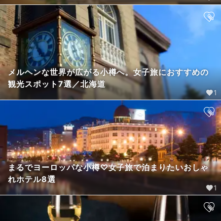
メルヘンな世界が広がる小樽へ。女子旅におすすめの
観光スポット7選／北海道
1
まるでヨーロッパな小樽♡女子旅で泊まりたいおしゃ
れホテル8選
1