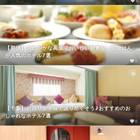
1
【那須】さわやかな高原でおいしい朝食を。朝ごはん
が人気のホテル7選
0
【千葉】お泊り女子会で語り尽くそう♪おすすめのお
しゃれなホテル7選
0