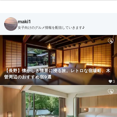
maki1
女子向けのグルメ情報を配信していきます♪
【長野】懐かしき情景に浸る旅。レトロな宿場町、木
曽周辺のおすすめ宿9選
3