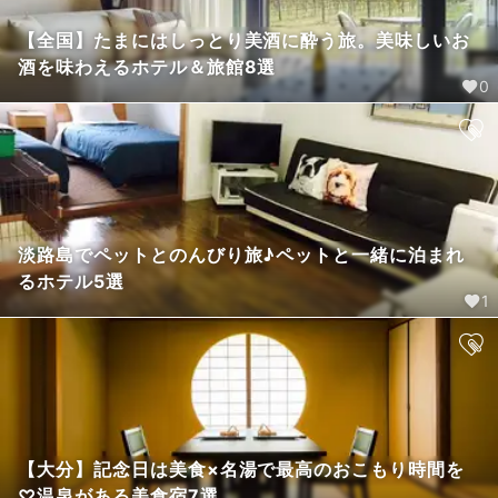
【全国】たまにはしっとり美酒に酔う旅。美味しいお
酒を味わえるホテル＆旅館8選
0
淡路島でペットとのんびり旅♪ペットと一緒に泊まれ
るホテル5選
1
【大分】記念日は美食×名湯で最高のおこもり時間を
♡温泉がある美食宿7選