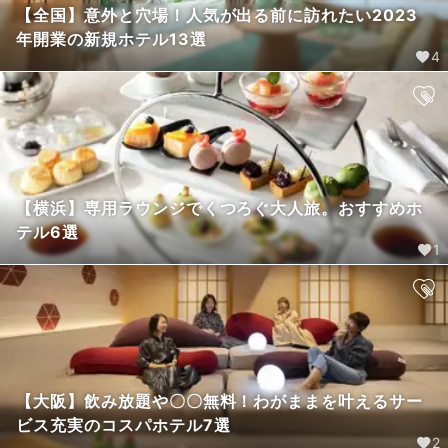
【全国】意外と穴場！人気が出る前に訪れたい2023
年開業の新規ホテル13選
4
【横浜】専用ラウンジでくつろぐ大人旅。おすすめホ
テル6選
1
【大阪】飲み放題や〇〇無料！わがままを叶えるサー
ビス充実のコスパホテル7選
2