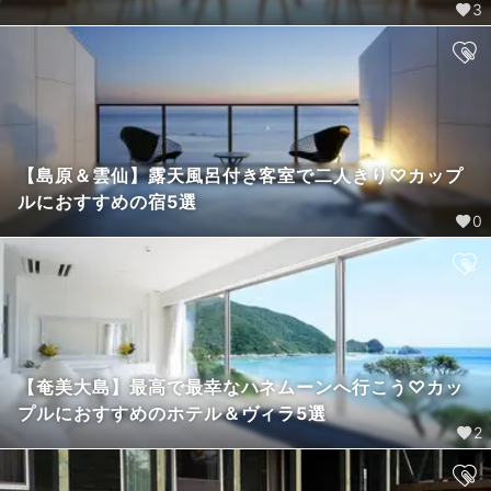
3
【島原＆雲仙】露天風呂付き客室で二人きり♡カップ
ルにおすすめの宿5選
0
【奄美大島】最高で最幸なハネムーンへ行こう♡カッ
プルにおすすめのホテル＆ヴィラ5選
2