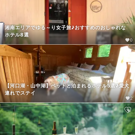
湘南エリアでゆる～り女子旅♪おすすめのおしゃれな
ホテル8選
0
【河口湖・山中湖】ペットと泊まれるホテル5選♪愛犬
連れでステイ
2