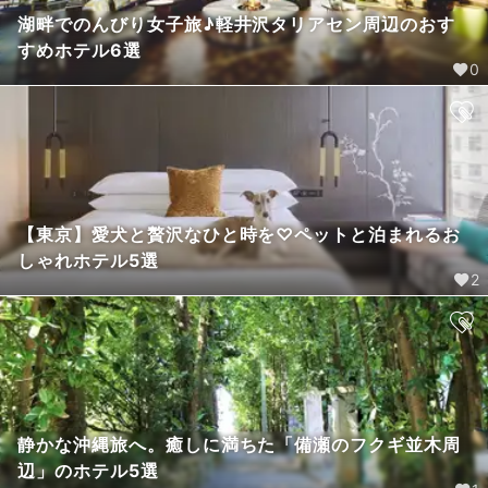
湖畔でのんびり女子旅♪軽井沢タリアセン周辺のおす
すめホテル6選
0
【東京】愛犬と贅沢なひと時を♡ペットと泊まれるお
しゃれホテル5選
2
静かな沖縄旅へ。癒しに満ちた「備瀬のフクギ並木周
辺」のホテル5選