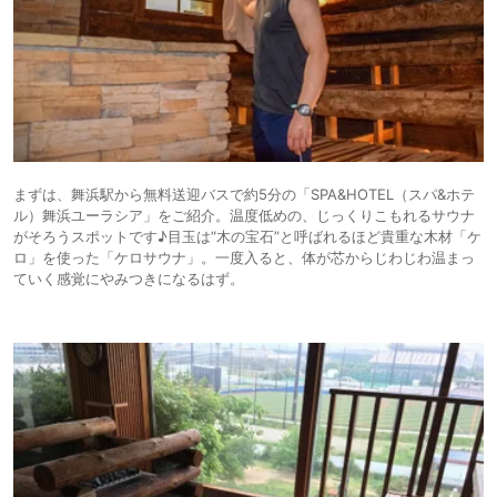
まずは、舞浜駅から無料送迎バスで約5分の「SPA&HOTEL（スパ&ホテ
ル）舞浜ユーラシア」をご紹介。温度低めの、じっくりこもれるサウナ
がそろうスポットです♪目玉は“木の宝石”と呼ばれるほど貴重な木材「ケ
ロ」を使った「ケロサウナ」。一度入ると、体が芯からじわじわ温まっ
ていく感覚にやみつきになるはず。