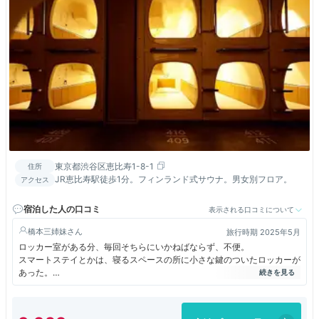
東京都渋谷区恵比寿1-8-1
住所
JR恵比寿駅徒歩1分。フィンランド式サウナ。男女別フロア。
アクセス
宿泊した人の口コミ
表示される口コミについて
橋本三姉妹
旅行時期 2025年5月
ロッカー室がある分、毎回そちらにいかねばならず、不便。
スマートステイとかは、寝るスペースの所に小さな鍵のついたロッカーが
あった。
また、画面が突出しているので、動きにくい。設備が古めかしい。
恵比寿の地の利だけかなー？