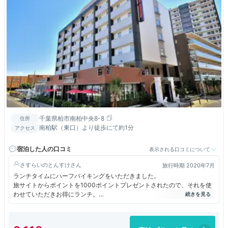
千葉県柏市南柏中央8-8
住所
南柏駅（東口）より徒歩にて約1分
アクセス
宿泊した人の口コミ
表示される口コミについて
さすらいのとんすけ
旅行時期 2020年7月
ランチタイムにハーフバイキングをいただきました。
旅サイトからポイントを1000ポイントプレゼントされたので、それを使
わせていただきお得にランチ。
メイン料理を１品選び、それ以外はバイキングで食べ放題です。
サイドメニューにも主食となり得るパスタなどあったので大満足です。