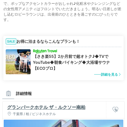
で、ポップなアクセントカラーがおしゃれ♪化粧水やクレンジングなど
の女性用アメニティはフロントでいただきましょう。明るい日差しが差
し込むロビーラウンジは、出発前のひとときを過ごすのにぴったりで
す。
お得に泊まるならこんなプランも！
SALE
【さき楽55】2か月前で超オトク♪◆TVで
YouTube◆朝食バイキング◆大浴場サウナ
【ECOプロ】
詳細を見る
詳細情報
グランパークホテル ザ・ルクソー南柏
千葉県 / 柏 / ビジネスホテル