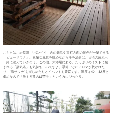
こちらは、岩盤浴 「ポンペイ」内の舞浜や東京方面の景色が一望できる
「ビューサウナ」。素敵な風景を眺めながら汗を流せば、日頃の疲れも
一緒に消えていきそう。この他、大浴場にある、たっぷりのミストに包
まれる「蒸気浴」も気持ちいいですよ。季節ごとにアロマが焚かれた
り、“塩サウナ”を楽しめたりとイベントも豊富です。温度は42～43度と
低めなので「暑すぎるのは苦手」という方にぴったり。