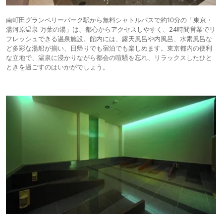
南町田グランベリーパーク駅から無料シャトルバスで約10分の「東京・
湯河原温泉 万葉の湯」は、都心からアクセスしやすく、24時間営業でリ
フレッシュできる温泉施設。館内には、露天風呂や内風呂、水素風呂な
ど多彩な湯船が揃い、日帰りでも宿泊でも楽しめます。東京都内の便利
な立地で、温泉に浸かりながら都会の喧騒を忘れ、リラックスしたひと
ときを過ごすのはいかがでしょう。