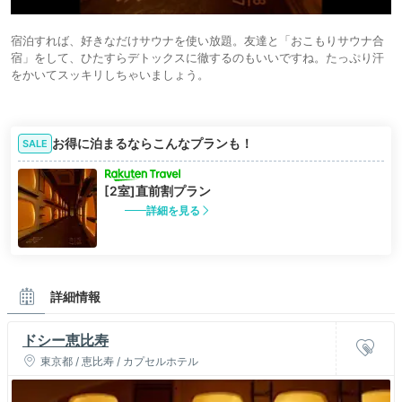
宿泊すれば、好きなだけサウナを使い放題。友達と「おこもりサウナ合
宿」をして、ひたすらデトックスに徹するのもいいですね。たっぷり汗
をかいてスッキリしちゃいましょう。
お得に泊まるならこんなプランも！
SALE
[2室]直前割プラン
詳細を見る
詳細情報
ドシー恵比寿
東京都 / 恵比寿 / カプセルホテル