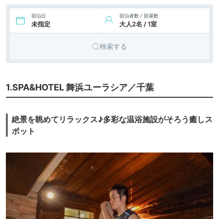
65,575円〜
50,600円〜
9.
旅館
湯河原温泉 ふきや
icotto
楽天トラベル
宿泊日
宿泊者数 / 部屋数
未指定
大人2名 / 1室
検索する
1.SPA&HOTEL 舞浜ユーラシア／千葉
絶景を眺めてリラックス♪多彩な温浴施設がそろう癒しス
ポット