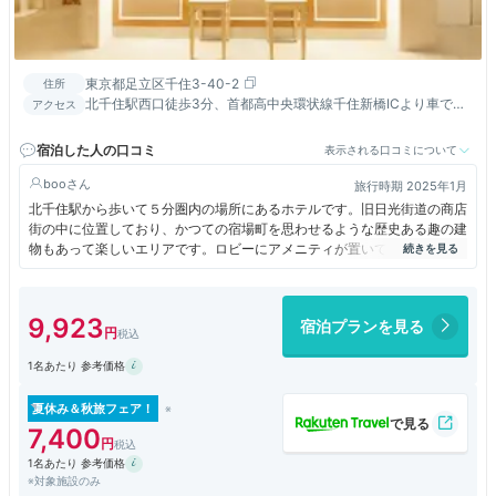
東京都足立区千住3-40-2
住所
北千住駅西口徒歩3分、首都高中央環状線千住新橋ICより車で約
アクセス
5分、羽田空港まで北千住駅から直行バス約50分
宿泊した人の口コミ
表示される口コミについて
boo
旅行時期 2025年1月
北千住駅から歩いて５分圏内の場所にあるホテルです。旧日光街道の商店
街の中に位置しており、かつての宿場町を思わせるような歴史ある趣の建
物もあって楽しいエリアです。ロビーにアメニティが置いてあり、自由に
取るシステムです。１階の入口出てすぐの場所に、ドンレミーの工場直売
のアウトレット店があり、絶えずお客様が入っています。カスタードプリ
ンなどが破格の値段で売っていました。
9,923
宿泊プランを見る
1名あたり 参考価格
夏休み＆秋旅フェア！
7,400
1名あたり 参考価格
※対象施設のみ