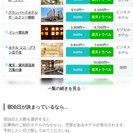
6,112円〜
4,300円〜
2.
ビジネス
グランパークホテル
icotto
楽天トラベル
ザ・ルクソー南柏
ホテル
3,929円〜
4,700円〜
カプセル
3.
ドシー恵比寿
icotto
楽天トラベル
ホテル
9,923円〜
7,400円〜
4.
ビジネス
ホテル ココ・グラ
icotto
楽天トラベル
ン北千住
ホテル
10,600円〜
5.
東京・湯河原温泉
旅館
icotto
楽天トラベル
万葉の湯
12,500円〜
6.
ビジネス
横浜みなとみらい
icotto
楽天トラベル
万葉倶楽部
一覧の続きを見る
ホテル
18,700円〜
7.
大人の隠れ家 箱根
旅館
icotto
楽天トラベル
宿泊日が決まっているなら…
別邸今宵
21,765円〜
20,900円〜
8.
宿泊日と人数を選択すると、
箱根湯本温泉 ホテ
旅館
icotto
楽天トラベル
ル おかだ
記事内のご紹介ホテルのなかから、空室があるホテルが表示されます。
予約したい日で探してみてくださいね。