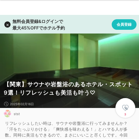
【関東】サウナや岩盤浴のあるホテル・スポット
9選！リフレッシュも美活も叶う♡
2025年02月16日
stst
3
リフレッシュしたい時は、サウナや岩盤浴に行ってみませんか？
「汗をたっぷりかける」「爽快感を味わえる！」とハマる人が多
数。同時に美活もできるので、まさにいいこと尽くしです。今回