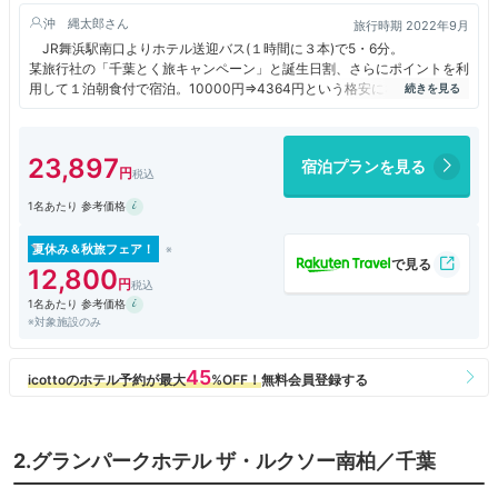
沖 縄太郎
旅行時期 2022年9月
JR舞浜駅南口よりホテル送迎バス(１時間に３本)で5・6分。
某旅行社の「千葉とく旅キャンペーン」と誕生日割、さらにポイントを利
用して１泊朝食付で宿泊。10000円⇒4364円という格安になりました。
県民割を利用しての宿泊者が多く、フロントのチェックインには少々時
間がかかった。
部屋はカジュアルツインルーム(２６㎡)でゆったり過ごせる。楽しみな温
23,897
宿泊プランを見る
泉は、大浴場(湯舟が3～4種)、露天風呂も３種の湯舟があり、温度や泉質
の違いを楽しめました。
1名あたり 参考価格
朝食は３階のレストラン・オアシスで。おいしい食材が数多く用意され
堪能できました。ホテルのLINEをお友だち登録し(500円)、クーポン
(2000円)と共にお土産を買うことができました。
夏休み＆秋旅フェア！
フロントマンやレストランスタッフはとても親切丁寧な接客でした。
12,800
1名あたり 参考価格
※対象施設のみ
2.グランパークホテル ザ・ルクソー南柏／千葉