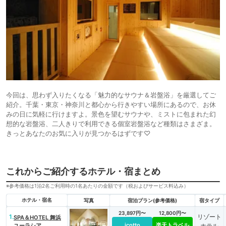
今回は、思わず入りたくなる「魅力的なサウナ＆岩盤浴」を厳選してご
紹介。千葉・東京・神奈川と都心から行きやすい場所にあるので、お休
みの日に気軽に行けますよ。景色を望むサウナや、ミストに包まれた幻
想的な岩盤浴、二人きりで利用できる個室岩盤浴など種類はさまざま。
きっとあなたのお気に入りが見つかるはずです♡
これからご紹介するホテル・宿まとめ
※参考価格は1泊2名ご利用時の1名あたりの金額です（税およびサービス料込み）
ホテル・宿名
写真
宿泊プラン(参考価格)
宿タイプ
23,897円〜
12,800円〜
1.
リゾート
SPA＆HOTEL 舞浜
icotto
楽天トラベル
ユーラシア
ホテル