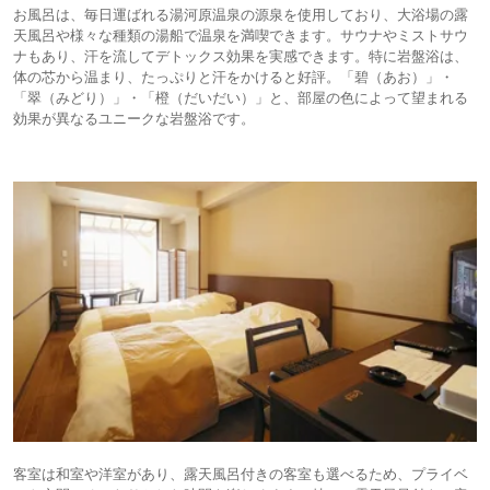
お風呂は、毎日運ばれる湯河原温泉の源泉を使用しており、大浴場の露
天風呂や様々な種類の湯船で温泉を満喫できます。サウナやミストサウ
ナもあり、汗を流してデトックス効果を実感できます。特に岩盤浴は、
体の芯から温まり、たっぷりと汗をかけると好評。「碧（あお）」・
「翠（みどり）」・「橙（だいだい）」と、部屋の色によって望まれる
効果が異なるユニークな岩盤浴です。
客室は和室や洋室があり、露天風呂付きの客室も選べるため、プライベ